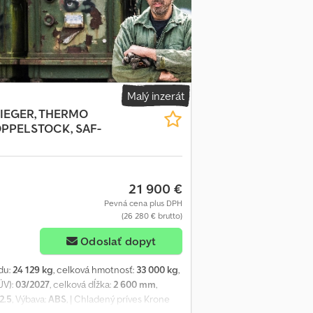
Malý inzerát
IEGER, THERMO
OPPELSTOCK, SAF-
21 900 €
Pevná cena plus DPH
(26 280 € brutto)
Odoslať dopyt
du:
24 129 kg
, celková hmotnosť:
33 000 kg
,
ÜV):
03/2027
, celková dĺžka:
2 600 mm
,
2.5
, Výbava:
ABS
, | Chladený príves Krone