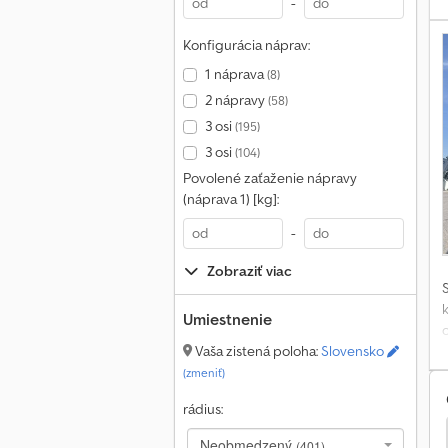
-
Konfigurácia náprav:
1 náprava
(8)
2 nápravy
(58)
3 osi
(195)
3 osi
(104)
Povolené zaťaženie nápravy
(náprava 1) [kg]:
-
Zobraziť viac
Umiestnenie
c
Vaša zistená poloha:
Slovensko
(zmeniť)
rádius:
Neobmedzený
(401)