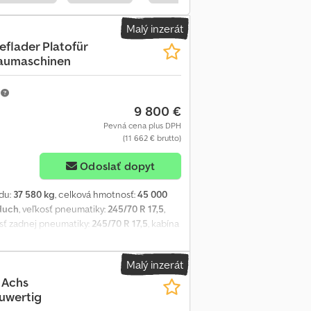
Malý inzerát
ieflader Platofür
Baumaschinen
m
9 800 €
Pevná cena plus DPH
(11 662 € brutto)
Odoslať dopyt
du:
37 580 kg
, celková hmotnosť:
45 000
duch
, veľkosť pneumatiky:
245/70 R 17,5
,
osť zadnej pneumatiky:
245/70 R 17,5
, kabína
otviacich ôk, dĺžka ložnej plochy vyvýšeného
 nakladania 880 mm, 4 x stredové stĺpiky, 8
Malý inzerát
 -- Tlačové chyby, omyly a zmeny vyhradené,
 Achs
euwertig