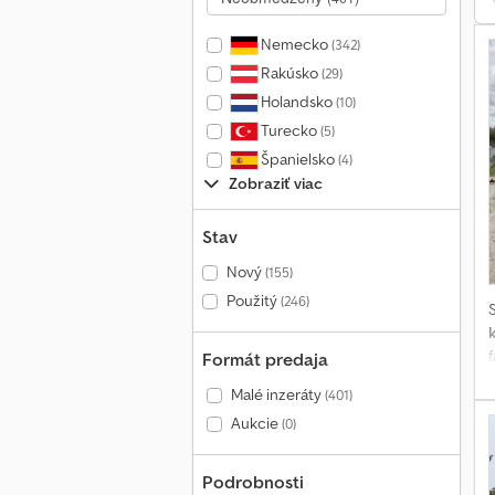
Nemecko
(342)
Rakúsko
(29)
Holandsko
(10)
Turecko
(5)
Španielsko
(4)
Zobraziť viac
Stav
Nový
(155)
Použitý
(246)
f
Formát predaja
Malé inzeráty
(401)
Aukcie
(0)
x
Podrobnosti