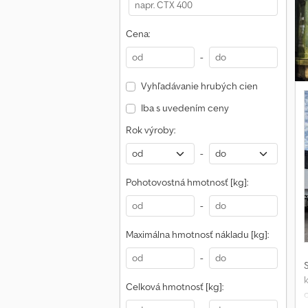
Cena:
-
Vyhľadávanie hrubých cien
Iba s uvedením ceny
Rok výroby:
-
Pohotovostná hmotnosť [kg]:
-
Maximálna hmotnosť nákladu [kg]:
-
Celková hmotnosť [kg]:
c