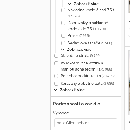
Zobraziť viac
Nákladné vozidlá nad 7,5 t
(12 396)
Dopravníky a nákladné
vozidlá do 7,5 t
(11 701)
c
Príves
(7 955)
C
Sedadlové tahače
(5 566)
Zobraziť viac
Stavebné stroje
(9 759)
Vysokozdvižné vozíky a
manipulačná technika
(5 988)
Poľnohospodárske stroje
(4 218)
Karavany a obytné autá
(3 686)
Zobraziť viac
Podrobnosti o vozidle
Výrobca: