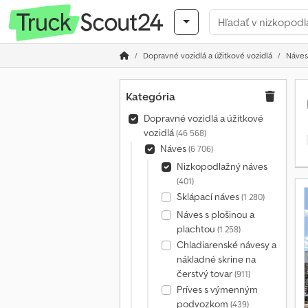
Dopravné vozidlá a úžitkové vozidlá
Náves
Kategória
Dopravné vozidlá a úžitkové
vozidlá
(46 568)
Náves
(6 706)
Nizkopodlažný náves
(401)
Sklápací náves
(1 280)
Náves s plošinou a
plachtou
(1 258)
Chladiarenské návesy a
nákladné skrine na
čerstvý tovar
(911)
Príves s výmenným
podvozkom
(439)