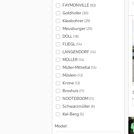
FAYMONVILLE
(92)
Goldhofer
(36)
Kässbohrer
(29)
j
Meusburger
(25)
DOLL
(18)
FLIEGL
(14)
LANGENDORF
(14)
MÜLLER
(14)
Müller-Mitteltal
(14)
Möslein
(13)
Krone
(12)
Broshuis
(11)
NOOTEBOOM
(11)
Schwarzmüller
(6)
Kel-Berg
(5)
V
Model: