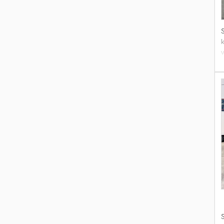
t
p
f