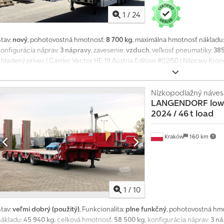
1
/
24
Stav:
nový
, pohotovostná hmotnosť:
8 700 kg
, maximálna hmotnosť nákladu
konfigurácia náprav:
3 nápravy
, zavesenie:
vzduch
, veľkosť pneumatiky:
385
hladený príves | Carrier Vector HE 19 Austria Edition #02/50 | Nápravy Kro
hladič | Elektrická prípojka | Držiak rezervného kolesa | Box na palety | Ch
vozidlo | Vyhradzujeme si právo na chyby, preklepy a predaj pred uvedení
Nízkopodlažný náves
LANGENDORF
low
2024 / 46 t load
Kraków
160 km
1
/
10
Stav:
veľmi dobrý (použitý)
, Funkcionalita:
plne funkčný
, pohotovostná hm
nákladu:
45 940 kg
, celková hmotnosť:
58 500 kg
, konfigurácia náprav:
3 n