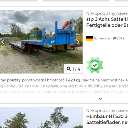
Nízkopodlažný náves
stp 3 Achs Sattelt
Fertigteile oder 
Schwebheim
701 k
1
/
4
Stav:
použitý
, pohotovostná hmotnosť:
7 420 kg
, maximálna hmotnosť nákla
kg
, konfigurácia náprav:
3 nápravy
, prvá registrácia:
05/2002
, zavesenie:
vz
arba:
iný
, typ prevodu:
iný
, veľkosť prednej pneumatiky:
245/70 R 17,5
, veľk
vodiča:
iný
, emisná trieda:
žiadny
, Výbava:
ABS, pneumatická brzda
, 56 x k
lôžka cca 3 850 mm, dĺžka ložnej plochy hlbokého lôžka cca 9 600 mm, výška
 vreciek na stĺpiky vo vonkajšom ráme, príplatok za hliníkové rampy: 900 €
Nízkopodlažný náves
Humbaur
HTS30 3
ilustračné fotografie -- Viac údajov na: ! Chsdpfezrqm Nex Am Rea
Satteltieflader, n