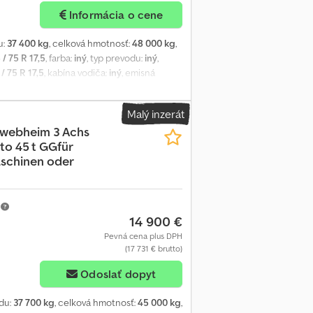
Informácia o cene
u:
37 400 kg
, celková hmotnosť:
48 000 kg
,
 / 75 R 17,5
, farba:
iný
, typ prevodu:
iný
,
/ 75 R 17,5
, kabína vodiča:
iný
, emisná
né vyhotovenie, vzduchové odpruženie s
lôžka cca 4 400 mm vrátane šikmého
Malý inzerát
re 2- a 3-nápravové ťahače, predná stena
hwebheim 3 Achs
h ôk, rampa cca 3 100 mm dlhá, rampy na
ato 45 t GGfür
hyby, omyly a zmeny vyhradené, ilustračné
aschinen oder
m
14 900 €
Pevná cena plus DPH
(17 731 € brutto)
Odoslať dopyt
du:
37 700 kg
, celková hmotnosť:
45 000 kg
,