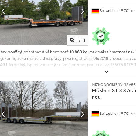
Schwebheim
701 k
1
/
11
Stav:
použitý
, pohotovostná hmotnosť:
10 860 kg
, maximálna hmotnosť nák
kg
, konfigurácia náprav:
3 nápravy
, prvá registrácia:
06/2018
, zavesenie:
vz
140J
, farba:
iný
, typ prevodu:
iný
, veľkosť prednej pneumatiky:
235/75 R17,5 
R17,5 140J
, kabína vodiča:
iný
, emisná trieda:
žiadny
, Výbava:
ABS, pneumat
s mriežkovými roštami, rampy po celej šírke, elektro-hydraulické čerpadlo
ozidla, -- Tlačové chyby, omyly a zmeny vyhradené, ilustračné obrázky --, Viac
Nízkopodlažný náves
Möslein
ST 3 3 Ach
Chjdpfxszrqlfe Am Rsa
neu
Schwebheim
701 k