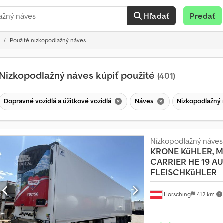
Hľadať
Predať
Použité nizkopodlažný náves
Nizkopodlažný náves kúpiť použité
(401)
Dopravné vozidlá a úžitkové vozidlá
Náves
Nizkopodlažný
Nízkopodlažný náves
KRONE
KüHLER, M
CARRIER HE 19 AU
FLEISCHKüHLER
Hörsching
412 km