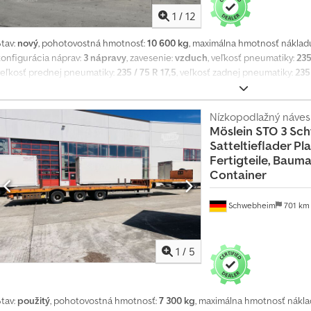
1
/
12
Stav:
nový
, pohotovostná hmotnosť:
10 600 kg
, maximálna hmotnosť náklad
konfigurácia náprav:
3 nápravy
, zavesenie:
vzduch
, veľkosť pneumatiky:
235
veľkosť prednej pneumatiky:
235 / 75 R 17,5
, veľkosť zadnej pneumatiky:
235 
rieda:
žiadny
, palivo:
biodiesel
, Výbava:
ABS, pneumatická brzda
, Zosilne
nápravou na zdvíhanie, manometer pre zaťaženie nápravy, dĺžka vysokého 
nájazdu, dĺžka nízkeho lôžka cca 8 500 mm, nakladacia výška cca 900 mm, p
Nízkopodlažný náves
Möslein
STO 3 Sc
cca 800 mm vysoká, 16 vreciek na kolíky v vonkajšom ráme, 32 upevňovacíc
Satteltieflader Pl
rechod cez labutí krk, hydraulický posuv rámp, cena: 1 000 €, -- Tlačové c
Fertigteile, Baum
otografie --, Viac údajov na: !, Viac detailov: ! Chedpjzrqllefx Am Rsa
Container
Schwebheim
701 k
1
/
5
Stav:
použitý
, pohotovostná hmotnosť:
7 300 kg
, maximálna hmotnosť nákla