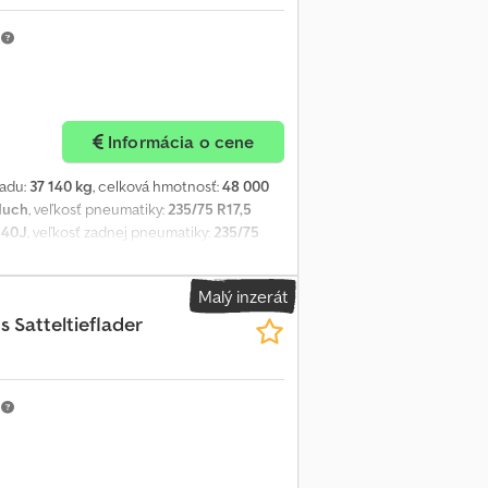
m
Informácia o cene
ladu:
37 140 kg
, celková hmotnosť:
48 000
duch
, veľkosť pneumatiky:
235/75 R17,5
140J
, veľkosť zadnej pneumatiky:
235/75
ická brzda
, Gumový povlak, 2-dielna rampa
 pre rampy alebo cez hydrauliku nákladného
Malý inzerát
 údajov na: !, Ďalšie podrobnosti: !
s Satteltieflader
m