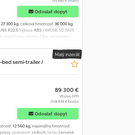
(95 880 € brutto)
Odoslať dopyt
:
27 300 kg
, celková hmotnosť:
36 000 kg
,
/65 R22,5
, Výbava:
ABS
, | KRONE SD DA05
ne s kotúčovou brzdou | Box na náradie |
ladič na mäso | Výklopná náprava | Nové
m do prevádzky. Chodpfxozpbuxs Am Rja
Malý inzerát
-bed semi-trailer /
89 300 €
VB plus DPH
(109 839 € brutto)
Odoslať dopyt
otnosť:
12 560 kg
, maximálna hmotnosť
ápravy
, zavesenie:
vzduch
, farba:
červená
,