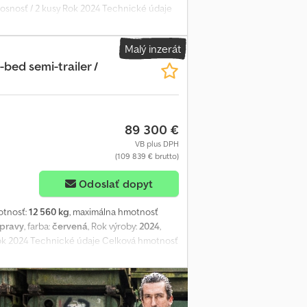
 nosnosť / 2 kusy Rok 2024 Technické údaje
or zaťaženia 4 nápravy SAF Chedpjzmv
borný. K dispozícii sú 2 identické
Malý inzerát
-bed semi-trailer /
89 300 €
VB plus DPH
(109 839 € brutto)
Odoslať dopyt
otnosť:
12 560 kg
, maximálna hmotnosť
ápravy
, farba:
červená
, Rok výroby:
2024
,
y Rok 2024 Technické údaje Celková hmotnosť
pravy SAF ABS AGS Chsdpozmv Tdsfx Am Rja
2 identické jednotky.