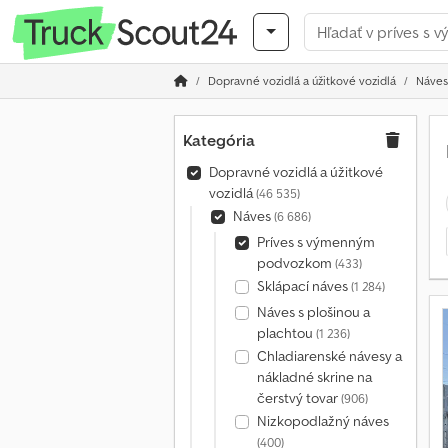
Dopravné vozidlá a úžitkové vozidlá
Náves
Kategória
Dopravné vozidlá a úžitkové
vozidlá
(46 535)
Náves
(6 686)
Príves s výmenným
podvozkom
(433)
Sklápací náves
(1 284)
Náves s plošinou a
plachtou
(1 236)
Chladiarenské návesy a
nákladné skrine na
čerstvý tovar
(906)
Nizkopodlažný náves
(400)