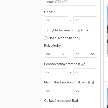
Cena:
-
Vyhľadávanie hrubých cien
Iba s uvedením ceny
Rok výroby:
-
Pohotovostná hmotnosť [kg]:
-
p
P
Maximálna hmotnosť nákladu [kg]:
·
-
Celková hmotnosť [kg]: