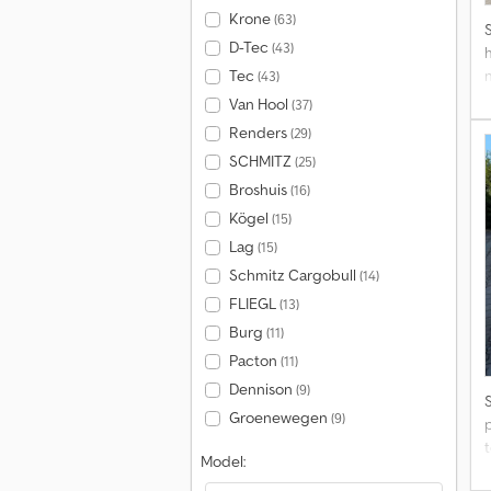
Krone
(63)
D-Tec
(43)
n
Tec
(43)
3
Van Hool
(37)
Renders
(29)
s
SCHMITZ
(25)
Broshuis
(16)
d
Kögel
(15)
p
Lag
(15)
Schmitz Cargobull
(14)
FLIEGL
(13)
Burg
(11)
-
Pacton
(11)
4
Dennison
(9)
Groenewegen
(9)
p
Model: