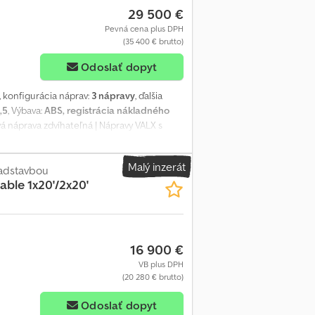
29 500 €
Pevná cena plus DPH
(35 400 € brutto)
Odoslať dopyt
, konfigurácia náprav:
3 nápravy
, ďalšia
,5
, Výbava:
ABS, registrácia nákladného
vá náprava zdvíhateľná | Nápravy VALX s
si právo na chyby, zmeny a predaj pred
Malý inzerát
adstavbou
able 1x20'/2x20'
16 900 €
VB plus DPH
(20 280 € brutto)
Odoslať dopyt