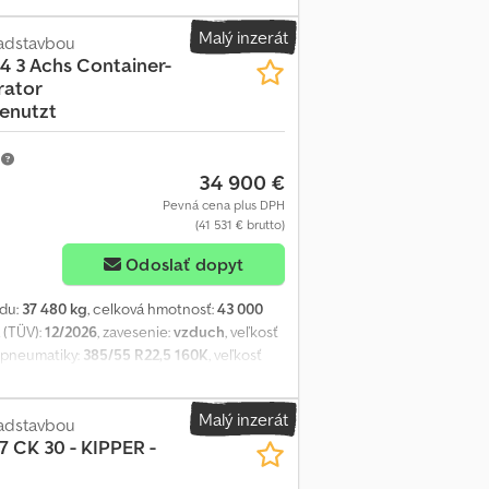
rátorová jednotka Transcool ST 16, výkon
Malý inzerát
, – chyby v tlačive, omyly a zmeny
adstavbou
4 3 Achs Container-
Codpfezqft Iex Aklsrf
rator
enutzt
m
34 900 €
Pevná cena plus DPH
(41 531 € brutto)
Odoslať dopyt
adu:
37 480 kg
, celková hmotnosť:
43 000
a (TÜV):
12/2026
, zavesenie:
vzduch
, veľkosť
j pneumatiky:
385/55 R22,5 160K
, veľkosť
adny
, Výbava:
ABS, pneumatická brzda
, 1 x
rátorová jednotka Transcool ST 16, výkon
Malý inzerát
, – chyby v tlačive, omyly a zmeny
adstavbou
 CK 30 - KIPPER -
Crjdezqftuspfx Akljf