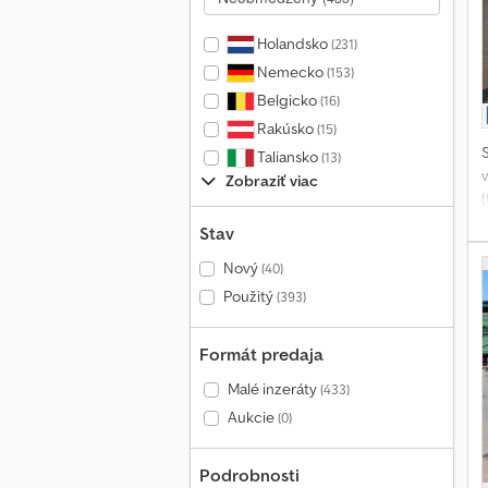
Holandsko
(231)
Nemecko
(153)
Belgicko
(16)
Rakúsko
(15)
Taliansko
(13)
Zobraziť viac
v
Stav
o
Nový
(40)
Použitý
(393)
Formát predaja
Malé inzeráty
(433)
Aukcie
(0)
Podrobnosti