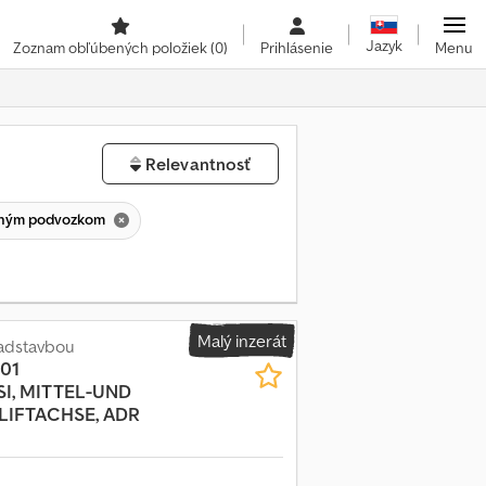
Jazyk
Zoznam obľúbených položiek
(0)
Prihlásenie
Menu
Relevantnosť
enným podvozkom
Malý inzerát
adstavbou
01
I, MITTEL-UND
LIFTACHSE, ADR