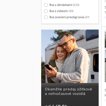
Iba s obrázkami
(433)
o
Iba s videom
(30)
Iba overení predajcovia
(37)
3
i
d
t
o
Okamžite predaj úžitkové
a voľnočasové vozidlá