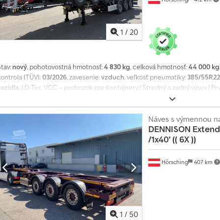
1
/
20
Stav:
nový
, pohotovostná hmotnosť:
4 830 kg
, celková hmotnosť:
44 000 kg
kontrola (TÜV):
03/2026
, zavesenie:
vzduch
, veľkosť pneumatiky:
385/55R22
vozidla
, | D-Tec VCC – podvozok pre kontajnery | Stredný a zadný výsuv | Pr
kotúčovou brzdou | Pneumatiky: 385/55 R22,5 | Nové vozidlá | Vyhradzujeme 
uvedením do prevádzky. Cedpjzrxbhjfx Aklsrf
Náves s výmennou n
DENNISON
Extend
/1x40' (( 6X ))
Hörsching
407 km
1
/
50