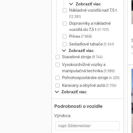
Zobraziť viac
Nákladné vozidlá nad 7,5 t
(12 381)
Dopravníky a nákladné
vozidlá do 7,5 t
(11 707)
Príves
(7 968)
Sedadlové tahače
(5 541)
Zobraziť viac
Stavebné stroje
(9 744)
Vysokozdvižné vozíky a
manipulačná technika
(5 986)
Poľnohospodárske stroje
(4 225)
Karavany a obytné autá
(3 704)
Zobraziť viac
Podrobnosti o vozidle
Výrobca: