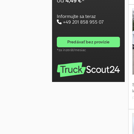
od
4,49 €
*
2
g
Informujte sa teraz
v
+49 201 858 955 07
predávať bez provízie
*za inzerát/mesiac
2
g
v