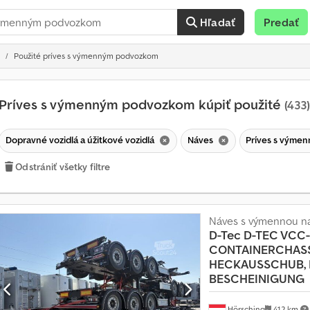
Hľadať
Predať
Použité príves s výmenným podvozkom
Príves s výmenným podvozkom kúpiť použité
(433)
Dopravné vozidlá a úžitkové vozidlá
Náves
Príves s vým
Odstrániť všetky filtre
Náves s výmennou n
D-Tec
D-TEC VCC-
CONTAINERCHASS
HECKAUSSCHUB, 
BESCHEINIGUNG
Hörsching
412 km