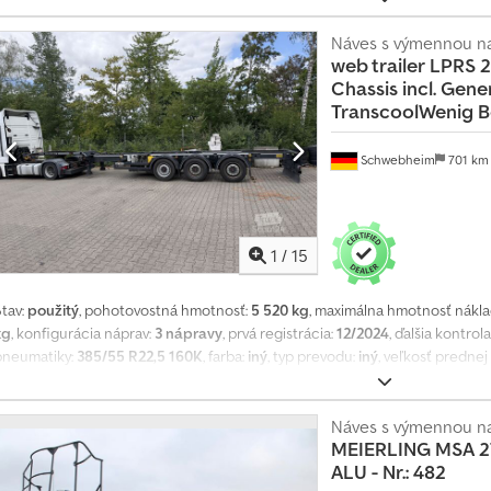
0 ft alebo 2 x 20 ft alebo 1 x 40 ft, stredný a zadný hydraulický valec, gene
enerátora až 19,2 kW, motor Kubota Diesel 1703 BG, palivová nádrž 160 litrov
Náves s výmennou n
web trailer
LPRS 2
yhradené, ilustračné obrázky –, ďalšie údaje nájdete tu: !, Viac informácií: ! 
Chassis incl. Gene
TranscoolWenig B
Schwebheim
701 k
1
/
15
Stav:
použitý
, pohotovostná hmotnosť:
5 520 kg
, maximálna hmotnosť nákl
kg
, konfigurácia náprav:
3 nápravy
, prvá registrácia:
12/2024
, ďalšia kontrol
pneumatiky:
385/55 R22,5 160K
, farba:
iný
, typ prevodu:
iný
, veľkosť predne
zadnej pneumatiky:
385/55 R22,5 160K
, kabína vodiča:
iný
, emisná trieda:
ži
0 ft alebo 2 x 20 ft alebo 1 x 40 ft, stredný a zadný hydraulický valec, gene
enerátora až 19,2 kW, motor Kubota Diesel 1703 BG, palivová nádrž 160 litrov
Náves s výmennou n
MEIERLING
MSA 27
yhradené, ilustračné obrázky –, ďalšie údaje nájdete tu: !, Viac informácií: ! 
ALU - Nr.: 482