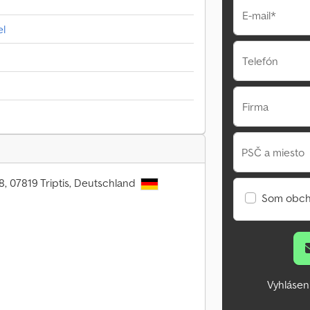
E-mail*
el
Telefón
Firma
PSČ a miesto
8, 07819 Triptis, Deutschland
Som obch
Vyhlásen