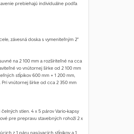
ybavenie prebiehajú individuálne podľa
cele, závesná doska s vymeniteľným 2"
suvné na 2 100 mm a rozšíriteľné na cca
aviteľné vo vnútornej šírke od 2 100 mm
teľných stĺpikov 600 mm + 1 200 mm,
 Pri vnútornej šírke od cca 2 350 mm
čelných stien. 4 x 5 párov Vario-kapsy
edové pre prepravu stavebných rohoží 2 x
úcich z 1 páru nasúvacích stĺpikov a 1