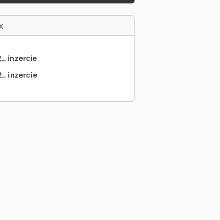
x
.. inzercie
.. inzercie