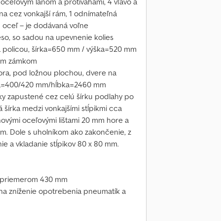
 oceľovým lanom a protiváhami, 4 vľavo a
na cez vonkajší rám, 1 odnímateľná
 oceľ – je dodávaná voľne
eso, so sadou na upevnenie kolies
 a policou, šírka=650 mm / výška=520 mm
cim zámkom
hora, pod ložnou plochou, dvere na
ka=400/420 mm/hĺbka=2460 mm
piky zapustené cez celú šírku podlahy po
á šírka medzi vonkajšími stĺpikmi cca
ovými oceľovými lištami 20 mm hore a
mm. Dole s uholníkom ako zakončenie, z
e a vkladanie stĺpikov 80 x 80 mm.
s priemerom 430 mm
a zníženie opotrebenia pneumatík a