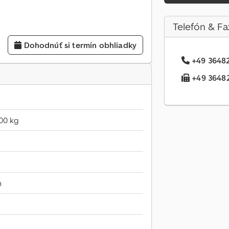
Telefón & Fa
Dohodnúť si termín obhliadky
+49 36482.
+49 36482.
00 kg
m