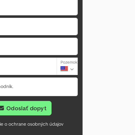
Pozemok
odník.
Odoslať dopyt
ie o ochrane osobných údajov