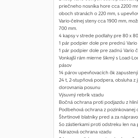
priečneho nosníka hore cca 2200 mm
oboch stranách o 220 mm, s upevňov
Vario-čelnej steny cca 1900 mm, mo
700 mm.
4 kapsy v strede podlahy pre 80 x 
1 pár podpier dole pre prednú Vario
1 pár podpier dole pre zadnú Vario 
Vonkajší rám mierne šikmý s Load-Lo
pásov
14 párov upevňovacích ôk zapustený
24 t, 2-stupňová podpera, obsluha z 
dorovnania posunu
Výsuvný rebrík vzadu
Bočná ochrana proti podjazdu z hlin
Podbehová ochrana z pozinkovanej 
Štvrtinové blatníky pred a za nápra
So zástierkami proti odstreku len na
Nárazová ochrana vzadu