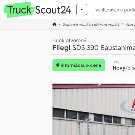
Dopravné vozidlá a úžitkové vozidlá
Náves
Bunk otvorený
Fliegl
SDS 390 Baustahlma
Stav
Informácia o cene
Nový
(pln