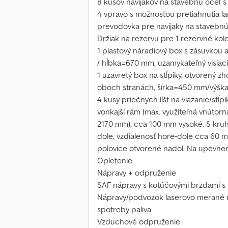
8 kusov navijakov na stavebnú oceľ s
4 vpravo s možnosťou pretiahnutia la
prevodovka pre navijaky na stavebnú
Držiak na rezervu pre 1 rezervné kol
1 plastový náradiový box s zásuvkou
/ hĺbka=670 mm, uzamykateľný visia
1 uzavretý box na stĺpiky, otvorený z
oboch stranách, šírka=450 mm/výš
4 kusy priečnych líšt na viazanie/stĺ
vonkajší rám (max. využiteľná vnútorn
2170 mm), cca 100 mm vysoké. S kruh
dole, vzdialenosť hore-dole cca 60 
polovice otvorené nadol. Na upevneni
Opletenie
Nápravy + odpruženie
SAF nápravy s kotúčovými brzdami 
Nápravy/podvozok laserovo merané n
spotreby paliva
Vzduchové odpruženie