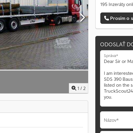
195 Inzeráty onl
Prosím o s
ODOSLAŤ D
Správa*
1
/
2
Názov*