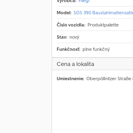
Výrobca:
Fliegl
Model:
SDS 390 Baustahlmattensatt
Číslo vozidla:
Produktpalette
Stav:
nový
Funkčnosť:
plne funkčný
Cena a lokalita
Umiestnenie:
Oberpöllnitzer Straße 