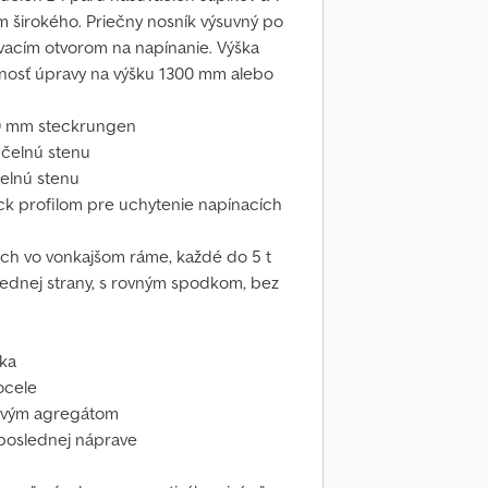
 širokého. Priečny nosník výsuvný po
acím otvorom na napínanie. Výška
žnosť úpravy na výšku 1300 mm alebo
80 mm steckrungen
 čelnú stenu
čelnú stenu
ck profilom pre uchytenie napínacích
ch vo vonkajšom ráme, každé do 5 t
jednej strany, s rovným spodkom, bez
íka
ocele
vovým agregátom
 poslednej náprave