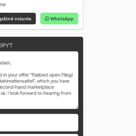
ine
pätné volanie.
WhatsApp
OPYT