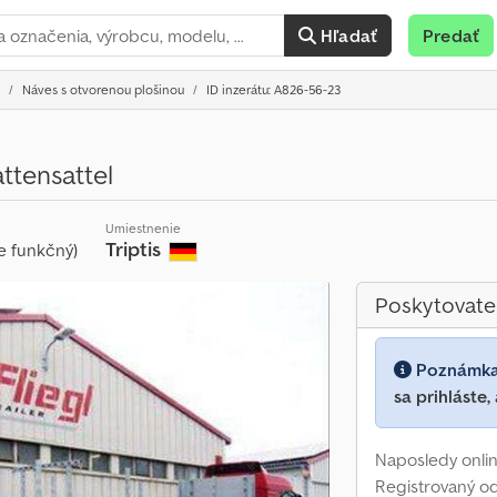
Hľadať
Predať
Náves s otvorenou plošinou
ID inzerátu: A826-56-23
ttensattel
Umiestnenie
Triptis
e funkčný)
Poskytovate
Poznámk
sa prihláste,
Naposledy onlin
Registrovaný o