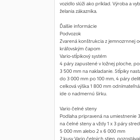
vozidlo slúži ako príklad. Výroba a v
želania zákazníka.
Ďalšie informácie
Podvozok
Zvarená konštrukcia z jemnozrnnej o
kráľovským čapom
Vario-stĺpikový systém
4 páry zapustené v ložnej ploche, po
3 500 mm na nakladanie. Stĺpiky nast
do 3 000 mm po 100 mm, 4 páry deli
celková výška 1 800 mm odnímateľná.
ide o nadmernú šírku.
Vario čelné steny
Podlaha pripravená na umiestnenie 3 
na čelné steny a vždy 1 x 3 páry str
5 000 mm alebo 2 x 6 000 mm
2 kusy Vario čelných stien, pozostávaj