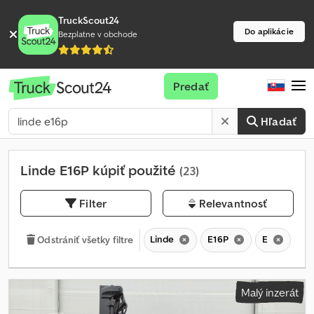
TruckScout24
Do aplikácie
Bezplatne v obchode
Predať
Hľadať
Linde E16P kúpiť použité
(23)
Filter
Relevantnosť
Linde
E16P
E
Odstrániť všetky filtre
Malý inzerát