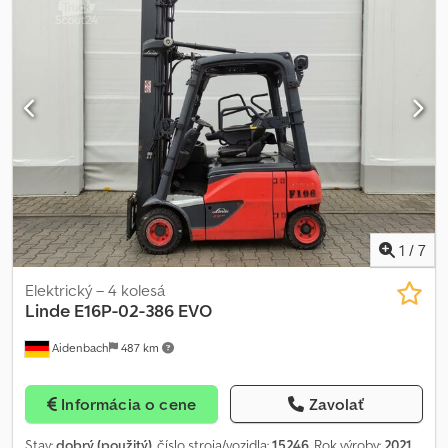
1
/
7
Elektrický – 4 kolesá
Linde
E16P-02-386 EVO
Aidenbach
487 km
Informácia o cene
Zavolať
Stav:
dobrý (použitý)
, číslo stroja/vozidla:
15246
, Rok výroby:
2021
,