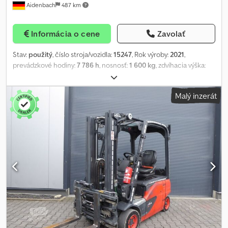
Aidenbach
487 km
Informácia o cene
Zavolať
Stav:
použitý
, číslo stroja/vozidla:
15247
, Rok výroby:
2021
,
prevádzkové hodiny:
7 786 h
, nosnosť:
1 600 kg
, zdvíhacia výška:
3 840 mm
, voľný zdvih:
1 860 mm
, stavebná výška:
2 470 mm
,
veľkosť prednej pneumatiky:
18x7-8
, veľkosť zadnej pneumatiky:
Malý inzerát
16x6-8
, celková hmotnosť:
2 343 kg
, Typ motora: Elektrický,
výrobca: Linde Crodpfxey Nzv Es Ak Ajf