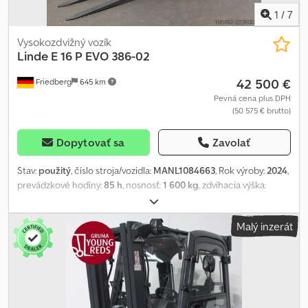
1
/
7
Vysokozdvižný vozík
Linde
E 16 P EVO 386-02
42 500 €
Friedberg
645 km
Pevná cena plus DPH
(50 575 € brutto)
Dopytovať sa
Zavolať
Stav:
použitý
, číslo stroja/vozidla:
MANL1084663
, Rok výroby:
2024
,
prevádzkové hodiny:
85 h
, nosnosť:
1 600 kg
, zdvíhacia výška:
5 475 mm
, voľný zdvih:
1 870 mm
, ťažisko nákladu:
500 mm
, typ
stožiara:
triplex
, kapacita batérie:
625 Ach
, napätie batérie:
48 V
,
Malý inzerát
šírka nosiča vidlíc:
980 mm
, dĺžka vidlíc:
1 200 mm
, veľkosť prednej
pneumatiky:
18x7-8
, veľkosť zadnej pneumatiky:
16x6-8
,
pohotovostná hmotnosť:
3 518 kg
, celková výška:
2 470 mm
,
celková dĺžka:
2 029 mm
, celková šírka:
1 090 mm
, palivo:
elektrina
,
- Aquamatic s batériovým napájaním - Vozidlová zásuvka MRC 160A
- 180° dvere pre výmenu batérie - Meníč napätia - Vozidlo: Dvojitý