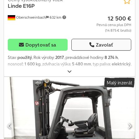
Linde
E16P
12 500 €
Oberschweinbach
632 km
Pevná cena plus DPH
(14 875 € brutto)
Dopytovať sa
Zavolať
Stav:
použitý
, Rok výroby:
2017
, prevádzkové hodiny:
8 274 h
,
nosnosť:
1 600 kg
, zdvíhacia výška:
5 480 mm
, typ paliva:
elektrický
,
typ stožiara:
triplex
, stavebná výška:
2 470 mm
, stav pneumatík:
50
percento
, farba:
iný
, Prídavné zariadenia: bočný posúvač,
Malý inzerát
nastaviteľné vidly. Špeciálna výbava: tretí ventil, štvrtý ventil,
kúrenie, schválenie na prevádzku na pozemných komunikáciách
(STVZO), plne uzavretá kabína. Popis: bez dverí. Crjdpfx Aju N It Aek
Asf