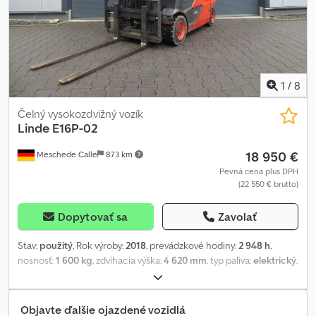
1
/
8
Čelný vysokozdvižný vozík
Linde
E16P-02
18 950 €
Meschede Calle
873 km
Pevná cena plus DPH
(22 550 € brutto)
Dopytovať sa
Zavolať
Stav:
použitý
, Rok výroby:
2018
, prevádzkové hodiny:
2 948 h
,
nosnosť:
1 600 kg
, zdvíhacia výška:
4 620 mm
, typ paliva:
elektrický
,
typ stožiara:
triplex
, stavebná výška:
2 100 mm
, stav pneumatík:
60
percento
, farba:
iný
, Prídavné zariadenia: bočný posuv, Špeciálna
výbava: 3. ventil, predné pracovné svetlá, kúrenie, plná kabína,
Objavte ďalšie ojazdené vozidlá