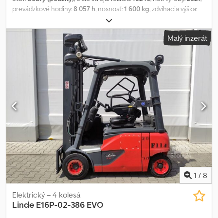
prevádzkové hodiny:
8 057 h
, nosnosť:
1 600 kg
, zdvíhacia výška:
4 850 mm
, stavebná výška:
2 990 mm
, veľkosť prednej
pneumatiky:
18x7-8
, veľkosť zadnej pneumatiky:
16x6-8
, celková
Malý inzerát
hmotnosť:
2 343 kg
, Typ motora: Elektrický, výrobca: Linde Cedpfx
Asy Nzvxek Ajrf
1
/
8
Elektrický – 4 kolesá
Linde
E16P-02-386 EVO