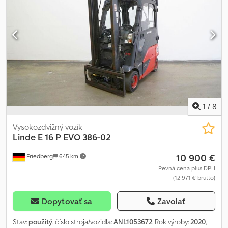
1
/
8
Vysokozdvižný vozík
Linde
E 16 P EVO 386-02
10 900 €
Friedberg
645 km
Pevná cena plus DPH
(12 971 € brutto)
Dopytovať sa
Zavolať
Stav:
použitý
, číslo stroja/vozidla:
ANL1053672
, Rok výroby:
2020
,