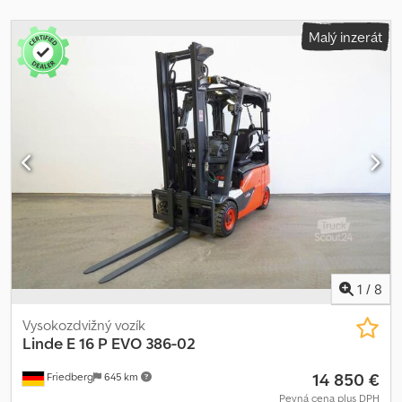
Malý inzerát
1
/
8
Vysokozdvižný vozík
Linde
E 16 P EVO 386-02
14 850 €
Friedberg
645 km
Pevná cena plus DPH