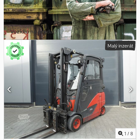
Vozidlo na predaj?
Vytvoriť inzerát
Malý inzerát
1
/
8