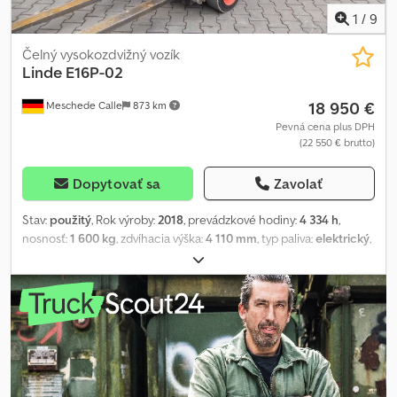
1
/
9
Čelný vysokozdvižný vozík
Linde
E16P-02
18 950 €
Meschede Calle
873 km
Pevná cena plus DPH
(22 550 € brutto)
Dopytovať sa
Zavolať
Stav:
použitý
, Rok výroby:
2018
, prevádzkové hodiny:
4 334 h
,
nosnosť:
1 600 kg
, zdvíhacia výška:
4 110 mm
, typ paliva:
elektrický
,
typ stožiara:
triplex
, stavebná výška:
1 970 mm
, stav pneumatík:
60
percento
, farba:
iný
, Príslušenstvo: bočný posúvač, nastaviteľné
vidly, Špeciálna výbava: 3. ventil, 4. ventil, predné pracovné svetlá,
schválenie pre cestnú premávku (STVZO), plný voľný zdvih, LED.
Crsdpfx Akovy Igge Aof