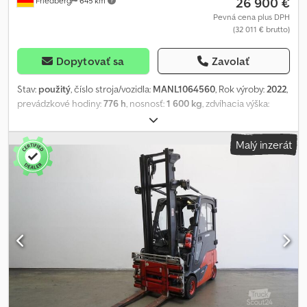
26 900 €
Friedberg
645 km
Pevná cena plus DPH
(32 011 € brutto)
Dopytovať sa
Zavolať
Stav:
použitý
, číslo stroja/vozidla:
MANL1064560
, Rok výroby:
2022
,
prevádzkové hodiny:
776 h
, nosnosť:
1 600 kg
, zdvíhacia výška:
4 100 mm
, voľný zdvih:
1 340 mm
, ťažisko nákladu:
500 mm
, typ
stožiara:
triplex
, kapacita batérie:
625 Ach
, napätie batérie:
48 V
,
Malý inzerát
šírka nosiča vidlíc:
980 mm
, dĺžka vidlíc:
1 200 mm
, veľkosť prednej
pneumatiky:
18x7-8
, veľkosť zadnej pneumatiky:
16x6-8
,
pohotovostná hmotnosť:
3 437 kg
, celková výška:
1 950 mm
,
celková dĺžka:
2 029 mm
, celková šírka:
1 090 mm
, palivo:
elektrina
,
- Aquamatic a elektrolytická cirkulácia na batérii - Vozidlová
zástrčka MRC 160A - 180° dvere batérie na výmenu batérie -
Vozidlo: dvojitá prídavná hydraulika - Stožiar: dvojitá prídavná
hydraulika Crjdpfxjzq H N Do Ak Asf - Integrovaný bočný posuv -
Plná kabína - Strecha z pancierového skla - Kúrenie - Predné
VertiLights - 1 x LED cúvací reflektor vzadu - Osvetľovací systém s
parkovacím, jazdným svetlom, brzdovými svetlami a smerovkami
(LED) - Zadné bodové svetlo: BlueSpot - Panoramatické zrkadlo -