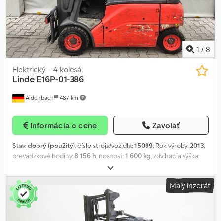
1
/
8
Elektrický – 4 kolesá
Linde
E16P-01-386
Aidenbach
487 km
Informácia o cene
Zavolať
Stav:
dobrý (použitý)
, číslo stroja/vozidla:
15099
, Rok výroby:
2013
,
prevádzkové hodiny:
8 156 h
, nosnosť:
1 600 kg
, zdvíhacia výška:
4 620 mm
, voľný zdvih:
1 520 mm
, stavebná výška:
2 120 mm
,
veľkosť prednej pneumatiky:
18x7-8
, veľkosť zadnej pneumatiky:
Malý inzerát
16x6-8
, celková hmotnosť:
2 415 kg
, Typ motora: Elektrický,
výrobca: Linde Crjdoyig Trjpfx Ak Asf