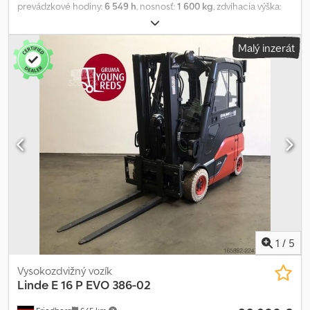
prevádzkové hodiny:
6 549 h
, nosnosť:
1 600 kg
, zdvíhacia výška:
3 550 mm
, voľný zdvih:
150 mm
, ťažisko nákladu:
500 mm
, typ
stožiara:
simplex
, kapacita batérie:
625 Ach
, napätie batérie:
48 V
,
Malý inzerát
šírka nosiča vidlíc:
980 mm
, veľkosť prednej pneumatiky:
18x7-8
,
veľkosť zadnej pneumatiky:
16x6-8
, pohotovostná hmotnosť:
3 450
kg
, celková výška:
2 400 mm
, celková dĺžka:
2 029 mm
, celková
šírka:
1 090 mm
, palivo:
elektrina
, - Aquamatic na batériu -
Vozidlový konektor MRC 160A - 90° batériové dvere pre výmenu
batérie - Menic napätia - Vozidlo: dvojitá prídavná hydraulika + 3.
ovládací okruh - Stožiar: dvojitá prídavná hydraulika + 3. ovládací
okruh - Bez-tlakový okruh - Integrovaný bočný posúvač - Plná
kabína - Kúrenie - Osvetľovací systém so stretávacími a jazdnými
svetlami, brzdové svetlá a smerovky vrátane výbavy STVZO -
Vnútorné zrkadlo - Prístupová kontrola: LFM-RFID - Štandardné
sedadlo vodiča (umelá koža) - Dvojitý pedál - Ovládanie
centrálnou aj krížovou pákou - Sledovanie sekvenčného
bezpečnostného pásu pri 2 km/h - 12V zásuvka v kabíne - USB
1
/
5
konektor - LSP 0.5 Credpfxozr R Rho Ak Ajf
Vysokozdvižný vozík
Linde
E 16 P EVO 386-02