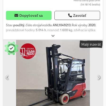
Pevná cena plus DPH
(14 161 € brutto)
ANL1096282
Dopytovať sa
Zavolať
Stav:
použitý
, číslo stroja/vozidla:
ANL1049213
, Rok výroby:
2020
,
prevádzkové hodiny:
5 014 h
, nosnosť:
1 600 kg
, zdvíhacia výška:
4 625 mm
, voľný zdvih:
1 520 mm
, ťažisko nákladu:
500 mm
, typ
stožiara:
triplex
, kapacita batérie:
625 Ach
, napätie batérie:
48 V
,
Malý inzerát
šírka nosiča vidlíc:
980 mm
, dĺžka vidlíc:
1 200 mm
, veľkosť prednej
pneumatiky:
18x7-8
, veľkosť zadnej pneumatiky:
16x6-8
,
pohotovostná hmotnosť:
3 126 kg
, celková výška:
2 120 mm
,
celková dĺžka:
2 029 mm
, celková šírka:
1 090 mm
, palivo:
elektrina
,
- Aquamatic na batériu - Vozidlová zásuvka MRC 160A - 90° dvierka
batérie pre výmenu batérie - Menic napätia - Vozidlo:
Jednoduchá prídavná hydraulika - Stĺp: Jednoduchá prídavná
hydraulika - Bočný posuv, integrovaný - Oceľový rám - 2 x predné
LED pracovné svetlá - Výstražné svetlo - Panoramatické zrkadlo -
Kontrola prístupu: kľúčový spínač - Štandardné sedadlo vodiča
(koženka) - Predvoľba polohy zdvíhacieho stožiara - Jednopedál -
Centrálne a krížové pákové ovládanie Cjdpfx Ajzmpadek Ajrf -
Výkonnostná úroveň Efficiency - LSP 0.5