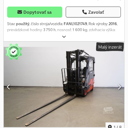
Dopytovať sa
Zavolať
Stav:
použitý
, číslo stroja/vozidla:
FANL1021749
, Rok výroby:
2016
,
prevádzkové hodiny:
3 750 h
, nosnosť:
1 600 kg
, zdvíhacia výška:
5 475 mm
, voľný zdvih:
1 870 mm
, ťažisko nákladu:
500 mm
, typ
stožiara:
triplex
, kapacita batérie:
625 Ach
, napätie batérie:
48 V
,
Malý inzerát
šírka nosiča vidlíc:
980 mm
, dĺžka vidlíc:
1 200 mm
, veľkosť prednej
pneumatiky:
18x7-8
, veľkosť zadnej pneumatiky:
16x6-8
,
pohotovostná hmotnosť:
3 589 kg
, celková výška:
2 470 mm
,
celková dĺžka:
2 029 mm
, celková šírka:
1 090 mm
, palivo:
elektrina
,
- Aquamatic na batériu - Zástrčka vozidla MRC 160A
Csdpfxozchhys Ak Aerf - 180° dvierka na batériu pre výmenu
batérie - Vozidlo: dvojitá prídavná hydraulika - Stožiar: dvojitá
prídavná hydraulika - Integrovaný bočný posuv - Mechanizmus
nastavovania rozchodu vidlíc bez bočného posuvu KAUP 2T160B,
šírka 1 040 mm - Plná kabína - Strecha z pancierového skla -
Kúrenie - 2 x LED pracovné reflektory vpredu - 1 x LED cúvací
reflektor vzadu - Osvetľovacia súprava s pozičným a jazdným
svetlom, brzdové svetlá a smerové svetlá - Výstražné majákové
svetlo - Zvuková výstraha pri cúvaní - Zadný spot: BlueSpot -
1
/
8