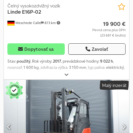
Čelný vysokozdvižný vozík
Linde
E16P-02
19 900 €
Meschede Calle
873 km
Pevná cena plus DPH
(23 681 € brutto)
Dopytovať sa
Zavolať
Stav:
použitý
, Rok výroby:
2017
, prevádzkové hodiny:
9 022 h
,
nosnosť:
1 600 kg
, zdvíhacia výška:
3 150 mm
, typ paliva:
elektrický
,
stavebná výška:
2 100 mm
, stav pneumatík:
60 percento
, farba:
iný
,
Príslušenstvo: bočný posúvač, zariadenie na nastavovanie vidlíc,
Malý inzerát
Špeciálna výbava: 3. ventil, 4. ventil, predné pracovné osvetlenie,
kúrenie, plne uzavretá kabína, Cjdpfxommwg Hs Ak Asrf