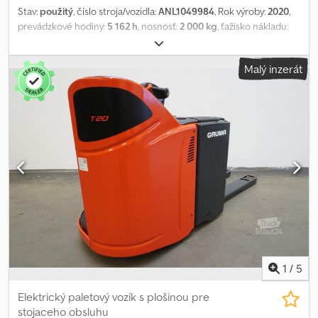
Stav:
použitý
, číslo stroja/vozidla:
ANL1049984
, Rok výroby:
2020
,
prevádzkové hodiny:
5 162 h
, nosnosť:
2 000 kg
, ťažisko nákladu:
600 mm
, kapacita batérie:
460 Ach
, napätie batérie:
24 V
, šírka
nosiča vidlíc:
540 mm
, dĺžka vidlíc:
1 150 mm
, pohotovostná
Malý inzerát
hmotnosť:
1 037 kg
, celková dĺžka:
2 374 mm
, celková šírka:
790
mm
, palivo:
elektrina
, - Aquamatic a elektrolytická cirkulácia v
batérii - vozidlová zásuvka REMA 160A - bočná výmena batérie
pomocou valcov - výška zdvíhacích vidiel: 540 – 1150 – 188 mm -
systém kontroly prístupu: LFM-RFID - detekcia kolízie - symetrické
dvojité pákové rameno Crsdpfxozq H Rhe Adtef - plne odpružené
pracovisko vodiča - LSP 0,6 Ref: ANL1049984
1
/
5
Elektrický paletový vozík s plošinou pre
stojaceho obsluhu