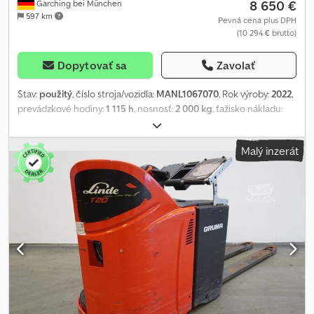
8 650 €
Garching bei München
597 km
Pevná cena plus DPH
(10 294 € brutto)
Dopytovať sa
Zavolať
Stav:
použitý
, číslo stroja/vozidla:
MANL1067070
, Rok výroby:
2022
,
prevádzkové hodiny:
1 115 h
, nosnosť:
2 000 kg
, ťažisko nákladu:
600 mm
, kapacita batérie:
375 Ach
, napätie batérie:
24 V
, šírka
nosiča vidlíc:
540 mm
, dĺžka vidlíc:
2 400 mm
, pohotovostná
Malý inzerát
hmotnosť:
1 004 kg
, celková dĺžka:
3 524 mm
, celková šírka:
790
mm
, palivo:
elektrina
, - Aquamatic s batériou Crsdpfx Adsy Tcn
Rstjf - Vozidlová zástrčka REMA 160A - Bočná výmena batérie
pomocou valcov - Ostatné, 540 / 2400 / 188 mm - Prístupová
kontrola: PIN kód - Batériový kábel s flexibilným koncom -
Označenie Linde - Úroveň výkonu: Efficiency - Mokrá batéria >
210 Ah - Balenie č. 2 - RAL 2002 červená - Znížená rýchlosť pri
nízkom zdvihovom výkone - Symetrické dvojité ramená - Plne
odpružené pracovisko vodiča - Príprava na mokré batérie - LSP
0,6 Referencia: MANL1067070