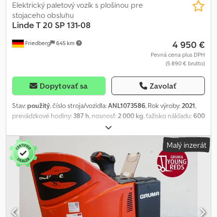
Elektrický paletový vozík s plošinou pre
stojaceho obsluhu
Linde
T 20 SP 131-08
4 950 €
Friedberg
645 km
Pevná cena plus DPH
(5 890 € brutto)
Dopytovať sa
Zavolať
Stav:
použitý
, číslo stroja/vozidla:
ANL1073586
, Rok výroby:
2021
,
prevádzkové hodiny:
387 h
, nosnosť:
2 000 kg
, ťažisko nákladu:
600
mm
, kapacita batérie:
250 Ach
, napätie batérie:
24 V
, šírka nosiča
vidlíc:
560 mm
, dĺžka vidlíc:
1 000 mm
, pohotovostná hmotnosť:
Malý inzerát
832 kg
, celková dĺžka:
2 124 mm
, celková šírka:
790 mm
, palivo:
elektrina
, - Aquamatic na batériu - Vozidlová zástrčka REMA 160A -
Vertikálna výmena batérie - Ostatné, 560 - 1000 mm Credpfx
Aezlazpodtef - Obmedzenie rýchlosti: 12 km/h - Kontrola prístupu:
PIN kód - Špeciálna dĺžka vidlíc 1.000 mm - Ťažisko nákladu 0,6 m