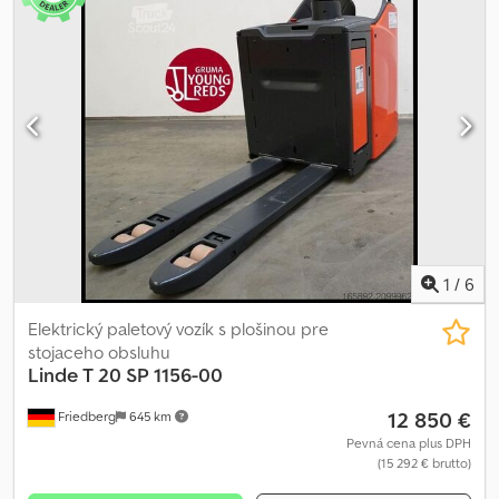
REMA 160A - Bočná výmena batérie pomocou valčekov - Výška
vidiel: 540 – 1150 – 188 mm Codpozmbdbofx Adtjrf - Obmedzenie
rýchlosti: 8 km/h - Držiak s písacou plochou - Výškovo nastaviteľný
stĺpik riadenia - Prístupová kontrola: PIN kód - HD oporné valčeky -
Znížená rýchlosť pri nízkej záťaži - Jednoduchý držiak
príslušenstva – tyč - Držiak pre skener - Multifunkčný farebný
displej - LSP 0.6 Ref: MANL1087487
1
/
6
Elektrický paletový vozík s plošinou pre
stojaceho obsluhu
Linde
T 20 SP 1156-00
12 850 €
Friedberg
645 km
Pevná cena plus DPH
(15 292 € brutto)