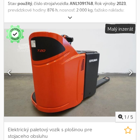
Stav:
použitý
, číslo stroja/vozidla:
ANL1091748
, Rok výroby:
2023
,
prevádzkové hodiny:
876 h
, nosnosť:
2 000 kg
, ťažisko nákladu:
600 mm
, kapacita batérie:
375 Ach
, napätie batérie:
24 V
, šírka
nosiča vidlíc:
560 mm
, dĺžka vidlíc:
2 000 mm
, pohotovostná
Malý inzerát
hmotnosť:
992 kg
, celková dĺžka:
3 124 mm
, celková šírka:
790 mm
,
palivo:
elektrina
, - Aquamatic na batériu - Vozidlový konektor
REMA 160A - Vertikálna výmena batérie - Menič napätia - Ostatné,
560 - 2000 - 188 mm - Zadné svetlo: BlueSpot - Držiak s písacou
doskou - Kontrola prístupu: kľúčový spínač - Menič napätia 24/12 V
- Zadný Bluespot - Písacia doska a úložný priestor - Pravostranné
riadenie Crjdjzgn R Uopfx Adtsf - LSP 0.6
1
/
5
Elektrický paletový vozík s plošinou pre
stojaceho obsluhu