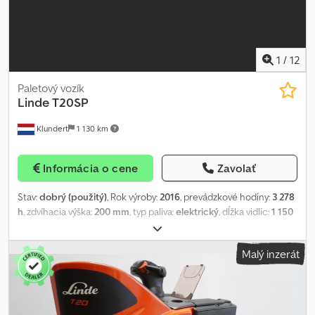
English. Sale subject to prior sale and errors excepted. Credpfx
Adoyq D E Djtjf In wholesale transactions, the device is sold as-is,
not refurbished. All information without liability, errors and
changes excepted.
1
/
12
Paletový vozík
Linde
T20SP
Klundert
1 130 km
Informácia o cene
Zavolať
Stav:
dobrý (použitý)
, Rok výroby:
2016
, prevádzkové hodiny:
3 278
h
, zdvíhacia výška:
200 mm
, typ paliva:
elektrický
, dĺžka vidlíc:
1 150
mm
, farba:
červená
, = Ďalšie informácie = Crjdpfx Aouuygdjdtof
Rok výroby: 2016 Pohon: kolesový Hmotnosť bez záťaže: 1.080 kg
Malý inzerát
Nosnosť: 2.000 kg Technický stav: dobrý Vizuálny stav: dobrý Cena:
na požiadanie Pre viac informácií kontaktujte Corne van Dueren
den Hollander alebo Rolanda.