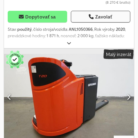
(8 270 € brutto)
Dopytovať sa
Zavolať
Stav:
použitý
, číslo stroja/vozidla:
ANL1050366
, Rok výroby:
2020
,
prevádzkové hodiny:
1 871 h
, nosnosť:
2 000 kg
, ťažisko nákladu:
600 mm
, kapacita batérie:
345 Ach
, napätie batérie:
24 V
, šírka
nosiča vidlíc:
560 mm
, dĺžka vidlíc:
1 150 mm
, pohotovostná
Malý inzerát
hmotnosť:
876 kg
, celková dĺžka:
2 274 mm
, celková šírka:
790 mm
,
palivo:
elektrina
, - Aquamatic na batériu - Vozidlová zástrčka REMA
160A - Vertikálna výmena batérie Cjdpfxezif Atj Adtjrf - Vidlicové
vyhotovenie 560 - 1150 mm - Obmedzovač rýchlosti: 10 km/h -
Držiak s písacou doskou - Kontrola prístupu: kľúčový spínač - e-
driver (ovládanie jednou rukou) - LSP 0.6