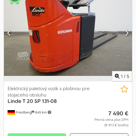
160A - Vertikálna výmena batérie - Vidlicová verzia 520 - 1150 mm -
Držiak s písacou doskou - Kontrola prístupu: kľúčový spínač - Plne
odpružené pracovisko Credpfx Adsy Eirmjtjf - LSP 0,6
1
/
5
Elektrický paletový vozík s plošinou pre
stojaceho obsluhu
Linde
T 20 SP 131-08
7 490 €
Friedberg
645 km
Pevná cena plus DPH
(8 913 € brutto)