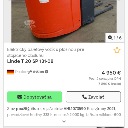
1
/
6
Elektrický paletový vozík s plošinou pre
stojaceho obsluhu
Linde
T 20 SP 131-08
4 950 €
Friedberg
645 km
Pevná cena plus DPH
(5 890 € brutto)
Dopytovať sa
Zavolať
Stav:
použitý
, číslo stroja/vozidla:
ANL1073590
, Rok výroby:
2021
,
prevádzkové hodiny:
338 h
, nosnosť:
2 000 kg
, ťažisko nákladu:
600
mm
, kapacita batérie:
250 Ach
, napätie batérie:
24 V
, šírka nosiča
vidlíc:
560 mm
, dĺžka vidlíc:
1 000 mm
, pohotovostná hmotnosť: