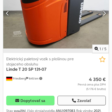
1
/
5
Elektrický paletový vozík s plošinou pre
stojaceho obsluhu
Linde
T 20 SP 131-07
4 350 €
Friedberg
645 km
Pevná cena plus DPH
(5 176 € brutto)
Dopytovať sa
Zavolať
Stav:
použitý
, číslo stroja/vozidla:
ANL1097083
, Rok výroby:
2021
,