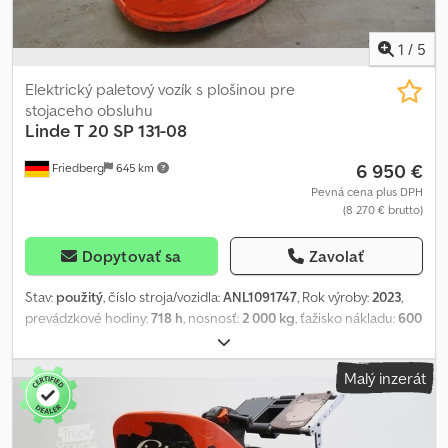
1
/
5
Elektrický paletový vozík s plošinou pre
stojaceho obsluhu
Linde
T 20 SP 131-08
6 950 €
Friedberg
645 km
Pevná cena plus DPH
(8 270 € brutto)
Dopytovať sa
Zavolať
Stav:
použitý
, číslo stroja/vozidla:
ANL1091747
, Rok výroby:
2023
,
prevádzkové hodiny:
718 h
, nosnosť:
2 000 kg
, ťažisko nákladu:
600
mm
, kapacita batérie:
375 Ach
, napätie batérie:
24 V
, šírka nosiča
vidlíc:
560 mm
, dĺžka vidlíc:
2 000 mm
, pohotovostná hmotnosť:
Malý inzerát
990 kg
, celková dĺžka:
3 124 mm
, celková šírka:
790 mm
, palivo:
elektrina
, - Aquamatic na batériu - Vozidlový konektor REMA 160A
Crsdpfxjzgn Srj Adtef - Vertikálna výmena batérie - Menic napätia
- Ostatné, 560 - 2000 - 188 mm - Zadné svetlo: BlueSpot - Držiak s