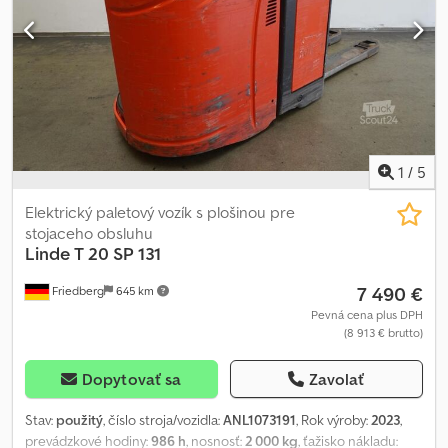
1
/
5
Elektrický paletový vozík s plošinou pre
stojaceho obsluhu
Linde
T 20 SP 131
7 490 €
Friedberg
645 km
Pevná cena plus DPH
(8 913 € brutto)
Dopytovať sa
Zavolať
Stav:
použitý
, číslo stroja/vozidla:
ANL1073191
, Rok výroby:
2023
,
prevádzkové hodiny:
986 h
, nosnosť:
2 000 kg
, ťažisko nákladu: