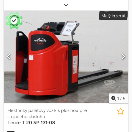
600 mm
, kapacita batérie:
500 Ach
, napätie batérie:
24 V
, šírka
nosiča vidlíc:
560 mm
, dĺžka vidlíc:
1 150 mm
, pohotovostná
Malý inzerát
hmotnosť:
972 kg
, celková dĺžka:
2 274 mm
, celková šírka:
790 mm
,
palivo:
elektrina
, - Aquamatic a cirkulácia elektrolytu na batérii -
Vozidlový konektor REMA 160A - Bočná výmena batérie s valčekmi
- Vidlicové prevedenie 560 - 1150 mm - Držiak s písacou doskou -
Kontrola prístupu: kľúčový spínač Credpezifyfsfx Adtof - Batériový
konektor Makrolon montážna doska - Znížená rýchlosť pri nízkej
polohe vidlíc - Symetrická dvojitá oj - Plne odpružené pracovisko
vodiča - LSP 0.6
1
/
5
Elektrický paletový vozík s plošinou pre
stojaceho obsluhu
Linde
T 20 SP 131-08