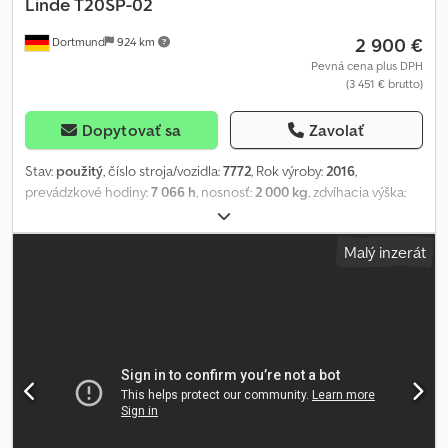
Linde
T20SP-02
2 900 €
Dortmund
924 km
Pevná cena plus DPH
(3 451 € brutto)
Dopytovať sa
Zavolať
Stav:
použitý
, číslo stroja/vozidla:
7772
, Rok výroby:
2016
,
prevádzkové hodiny:
7 066 h
, nosnosť:
2 000 kg
, zdvíhacia výška:
200 mm
, typ paliva:
elektrický
, typ stožiara:
simplex
, stavebná
výška:
1 190 mm
, Device details: Year of manufacture: 2016 Load
Malý inzerát
capacity: 2000 kg Lift height: 200 mm Operating hours (read):
7066 h Mast type: Standard Mast height: 980 mm Dimensions
(L/W/H): 2240 / 790 / 1190 mm Operating weight: 817 kg Battery
from: 2021 Additional device information: ---- The operating hours
stated are generally read values. We are happy to offer you
suitable transport. A further 250 - 300 forklifts, attachments, and
sweepers are immediately available for you. Of course, rental is
also possible! We are happy to buy your OLD one. Do you have any
questions? You can reach us during our business hours from 7:30
am to 4:00 pm. We look forward to hearing from you! We speak