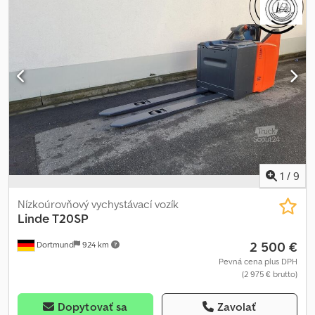
1
/
9
Nízkoúrovňový vychystávací vozík
Linde
T20SP
2 500 €
Dortmund
924 km
Pevná cena plus DPH
(2 975 € brutto)
Dopytovať sa
Zavolať