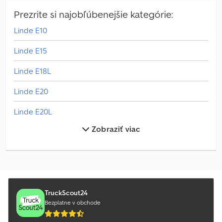
Prezrite si najobľúbenejšie kategórie:
Linde E10
Linde E15
Linde E18L
Linde E20
Linde E20L
Zobraziť viac
Linde E20Ph
Linde E20Phl
Linde E20Pl
Linde E25L
TruckScout24
Bezplatne v obchode
Linde E30L