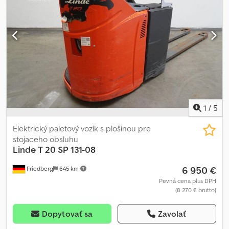
písacou doskou - Kontrola prístupu: kľúčový spínač - Menic
napätia 24/12V - Bluespot vzadu - Písacia doska a odkladací
priestor - Pravostranné riadenie - LSP 0.6
1
/
5
Elektrický paletový vozík s plošinou pre
stojaceho obsluhu
Linde
T 20 SP 131-08
6 950 €
Friedberg
645 km
Pevná cena plus DPH
(8 270 € brutto)
Dopytovať sa
Zavolať