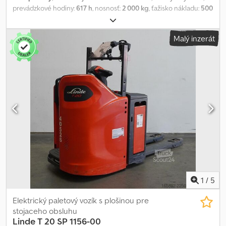
prevádzkové hodiny:
617 h
, nosnosť:
2 000 kg
, ťažisko nákladu:
500
mm
, šírka nosiča vidlíc:
560 mm
, dĺžka vidlíc:
1 600 mm
,
pohotovostná hmotnosť:
824 kg
, celková dĺžka:
2 724 mm
, celková
Malý inzerát
šírka:
790 mm
, palivo:
elektrina
, - Aquamatic s batériovým
napájaním - Vozidlová zástrčka REMA 160 A - Vertikálna výmena
batérie Crsdpfxezr R Igs Adtof - Počiatočný zdvih - 560 – 1600 –
188 mm - Držiak s podložkou na písanie - Prístupová kontrola:
kľúčový spínač - Ovládanie pomocou otočného regulátora -
Špeciálna dĺžka vidlice 1 600 mm - LSP 0,5 Ref: ANL1097083
1
/
5
Elektrický paletový vozík s plošinou pre
stojaceho obsluhu
Linde
T 20 SP 1156-00