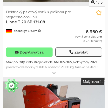
1
/
5
Elektrický paletový vozík s plošinou pre
stojaceho obsluhu
Linde
T 20 SP 131-08
6 950 €
Friedberg
645 km
Pevná cena plus DPH
(8 270 € brutto)
Dopytovať sa
Zavolať
Stav:
použitý
, číslo stroja/vozidla:
ANL1057165
, Rok výroby:
2021
,
prevádzkové hodiny:
1 760 h
, nosnosť:
2 000 kg
, ťažisko nákladu:
600 mm
, kapacita batérie:
345 Ach
, napätie batérie:
24 V
, šírka
nosiča vidlíc:
560 mm
, dĺžka vidlíc:
1 150 mm
, pohotovostná
Malý inzerát
hmotnosť:
876 kg
, celková dĺžka:
2 274 mm
, celková šírka:
790 mm
,
palivo:
elektrina
, - Aquamatic na batériu - Vozidlová zástrčka MRC
160A - Vertikálna výmena batérie Crodpfjzifz Nox Adtsf - Vidlicové
prevedenie 560 - 1150 mm - Držiak s písacou doskou - Kontrola
prístupu: kľúčový spínač - e-driver (jednoručné ovládanie) -
Výkonnostný stupeň Efficiency - LSP 0.6