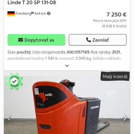
Linde
T 20 SP 131-08
7 250 €
Friedberg
645 km
Pevná cena plus DPH
(8 628 € brutto)
Dopytovať sa
Zavolať
Stav:
použitý
, číslo stroja/vozidla:
ANL1057169
, Rok výroby:
2021
,
prevádzkové hodiny:
1 581 h
, nosnosť:
2 000 kg
, ťažisko nákladu:
600 mm
, kapacita batérie:
345 Ach
, napätie batérie:
24 V
, šírka
nosiča vidlíc:
560 mm
, dĺžka vidlíc:
1 150 mm
, pohotovostná
Malý inzerát
hmotnosť:
876 kg
, celková dĺžka:
2 274 mm
, celková šírka:
790 mm
,
palivo:
elektrina
, - Aquamatic na batériu - Pripojovacia zástrčka
REMA 160A - Vertikálna výmena batérie - Vidly 560 - 1150 mm -
Kontrola prístupu: kľúčový spínač Crodpfx Asy Dv H Uedtjf - e-
driver (ovládanie jednou rukou) - LSP 0,6