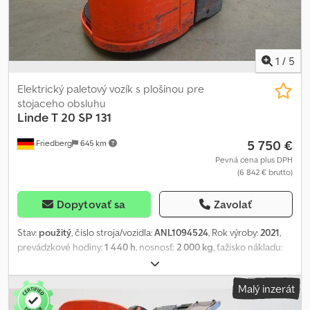
1
/
5
Elektrický paletový vozík s plošinou pre
stojaceho obsluhu
Linde
T 20 SP 131
5 750 €
Friedberg
645 km
Pevná cena plus DPH
(6 842 € brutto)
Dopytovať sa
Zavolať
Stav:
použitý
, číslo stroja/vozidla:
ANL1094524
, Rok výroby:
2021
,
prevádzkové hodiny:
1 440 h
, nosnosť:
2 000 kg
, ťažisko nákladu:
600 mm
, kapacita batérie:
375 Ach
, napätie batérie:
24 V
, šírka
nosiča vidlíc:
520 mm
, dĺžka vidlíc:
1 150 mm
, pohotovostná
Malý inzerát
hmotnosť:
894 kg
, celková dĺžka:
2 273 mm
, celková šírka:
790 mm
,
palivo:
elektrina
, - Aquamatic na batériu - Vozidlová zástrčka REMA