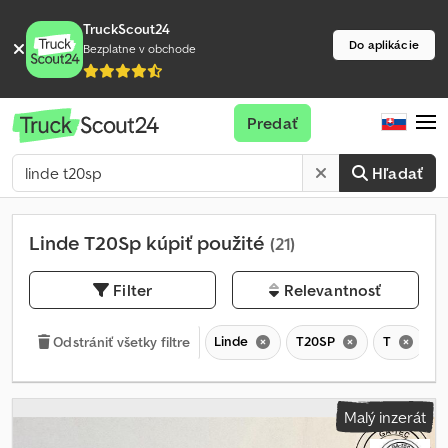
TruckScout24
Do aplikácie
Bezplatne v obchode
Predať
Hľadať
Linde T20Sp kúpiť použité
(21)
Filter
Relevantnosť
Linde
T20SP
T
Odstrániť všetky filtre
Malý inzerát