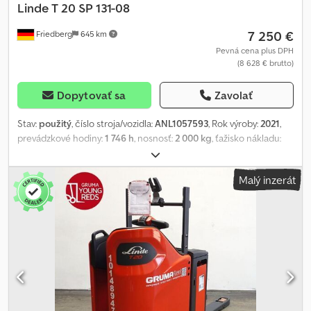
Linde
T 20 SP 131-08
7 250 €
Friedberg
645 km
Pevná cena plus DPH
(8 628 € brutto)
Dopytovať sa
Zavolať
Stav:
použitý
, číslo stroja/vozidla:
ANL1057593
, Rok výroby:
2021
,
prevádzkové hodiny:
1 746 h
, nosnosť:
2 000 kg
, ťažisko nákladu:
600 mm
, kapacita batérie:
345 Ach
, napätie batérie:
24 V
, šírka
nosiča vidlíc:
560 mm
, dĺžka vidlíc:
1 150 mm
, pohotovostná
Malý inzerát
hmotnosť:
876 kg
, celková dĺžka:
2 274 mm
, celková šírka:
790 mm
,
palivo:
elektrina
, - Aquamatic na batériu - Vozidlový konektor
REMA 160A Cedpfxjzq H N Ro Adtorf - Vertikálna výmena batérie -
Vidlicové prevedenie 560 - 1150 mm - Kontrola prístupu: kľúčový
spínač - e-driver (ovládanie jednou rukou) - LSP 0.6