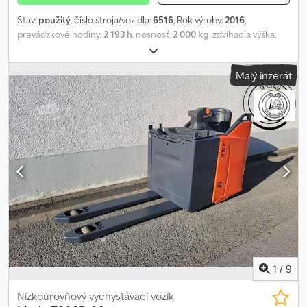
Stav:
použitý
, číslo stroja/vozidla:
6516
, Rok výroby:
2016
,
prevádzkové hodiny:
2 193 h
, nosnosť:
2 000 kg
, zdvíhacia výška:
200 mm
, typ paliva:
elektrický
, typ stožiara:
simplex
, stavebná
výška:
1 200 mm
, Device details: Year of manufacture: 2016 Load
Malý inzerát
capacity: 2000 kg Lift height: 200 mm Read operating hours: 2193
h Mast type: Standard Mast height: 940 mm Length/Width/Height:
3060 / 790 / 1200 mm Operating weight: 918 kg Battery from: 2015
Further machine information: Battery defective, approx. 15%
capacity remaining. Operating hours generally refer to the hours
shown on the display. Codpfx Aeyq Dxkedterf We are happy to
offer you suitable transport solutions. An additional 250–300
forklifts, attachments, and sweepers immediately available for you.
Rental options also available! We are also interested in buying
your USED equipment. Any questions? You can reach us during
our business hours from 7:30 AM to 4:00 PM. We look forward to
hearing from you! We speak English. Interim sale and errors in this
offer expressly reserved. For trade sales, the machine is sold as-is,
not refurbished. All information without guarantee, subject to
1
/
9
errors and changes.
Nízkoúrovňový vychystávací vozík