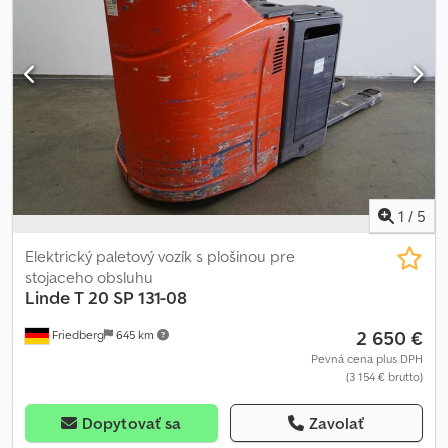
MANL1080521
1
/
5
Elektrický paletový vozík s plošinou pre
stojaceho obsluhu
Linde
T 20 SP 131-08
2 650 €
Friedberg
645 km
Pevná cena plus DPH
(3 154 € brutto)
Dopytovať sa
Zavolať