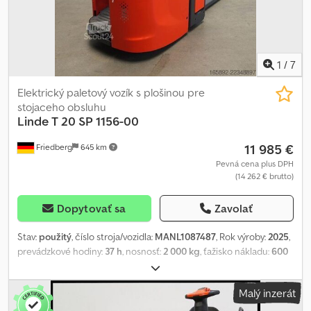
1
/
7
Elektrický paletový vozík s plošinou pre
stojaceho obsluhu
Linde
T 20 SP 1156-00
11 985 €
Friedberg
645 km
Pevná cena plus DPH
(14 262 € brutto)
Dopytovať sa
Zavolať
Stav:
použitý
, číslo stroja/vozidla:
MANL1087487
, Rok výroby:
2025
,
prevádzkové hodiny:
37 h
, nosnosť:
2 000 kg
, ťažisko nákladu:
600
mm
, kapacita batérie:
375 Ach
, napätie batérie:
24 V
, šírka nosiča
vidlíc:
540 mm
, dĺžka vidlíc:
1 150 mm
, pohotovostná hmotnosť:
Malý inzerát
882 kg
, celková dĺžka:
2 276 mm
, celková šírka:
790 mm
, palivo:
elektrina
, - Aquamatic s batériovým napájaním - Vozidlová zásuvka