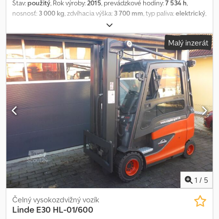
Stav:
použitý
, Rok výroby:
2015
, prevádzkové hodiny:
7 534 h
,
nosnosť:
3 000 kg
, zdvíhacia výška:
3 700 mm
, typ paliva:
elektrický
,
stavebná výška:
2 520 mm
, stav pneumatík:
50 percento
, farba:
iný
,
Attachment: push fork, sideshifter, fork positioner, Special
Malý inzerát
equipment: 3rd valve, 4th valve, Csdpfx Ajk Dp Tnenmjha
1
/
5
Čelný vysokozdvižný vozík
Linde
E30 HL-01/600