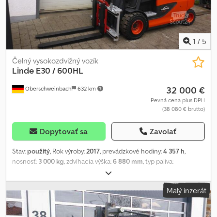
1
/
5
Čelný vysokozdvižný vozík
Linde
E30 / 600HL
32 000 €
Oberschweinbach
632 km
Pevná cena plus DPH
(38 080 € brutto)
Dopytovať sa
Zavolať
Stav:
použitý
, Rok výroby:
2017
, prevádzkové hodiny:
4 357 h
,
nosnosť:
3 000 kg
, zdvíhacia výška:
6 880 mm
, typ paliva:
elektrický
, typ stožiara:
triplex
, stavebná výška:
2 970 mm
, stav
pneumatík:
50 percento
, farba:
iný
, Príslušenstvo: bočný posúvač,
Malý inzerát
nastaviteľné vidly. Špeciálna výbava: 3. ventil, 4. ventil, kúrenie, plne
uzatvorená kabína. Csdou I Ep Eepfx Anmjha