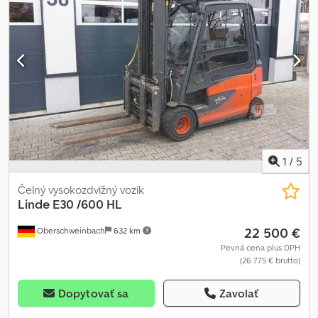
1
/
5
Čelný vysokozdvižný vozík
Linde
E30 /600 HL
22 500 €
Oberschweinbach
632 km
Pevná cena plus DPH
(26 775 € brutto)
Dopytovať sa
Zavolať