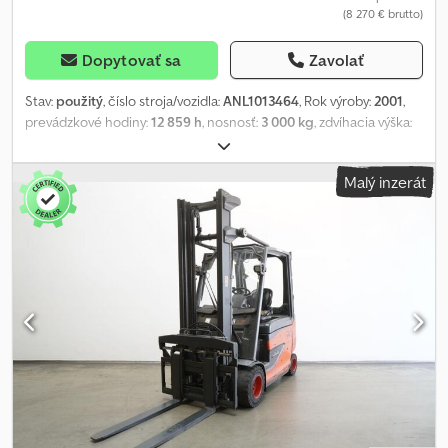
(8 270 € brutto)
Aktívne odvzdušňovanie pri nabíjaní - Blatník pre svetelnú
inštaláciu - Prepínačový zámok 633 - Kontrola pásu pri 2 km/h -
Batériový rám na vloženie - LSP 0,6
Dopytovať sa
Zavolať
Stav:
použitý
, číslo stroja/vozidla:
ANL1013464
, Rok výroby:
2001
,
prevádzkové hodiny:
12 859 h
, nosnosť:
3 000 kg
, zdvíhacia výška:
5 005 mm
, voľný zdvih:
1 520 mm
, ťažisko nákladu:
600 mm
, typ
stožiara:
triplex
, kapacita batérie:
575 Ach
, napätie batérie:
80 V
,
Malý inzerát
šírka nosiča vidlíc:
1 150 mm
, dĺžka vidlíc:
1 500 mm
, veľkosť
prednej pneumatiky:
23x9-10
, veľkosť zadnej pneumatiky:
18x7-8
,
pohotovostná hmotnosť:
5 328 kg
, celková výška:
2 310 mm
,
celková dĺžka:
2 425 mm
, celková šírka:
1 170 mm
, palivo:
elektrina
,
- Aquamatic s batériovým napájaním - Vozidlová zástrčka REMA
160 A - Vertikálna výmena batérie - Menovač napätia - Vozidlo:
Jednoduchý doplnkový hydraulický systém - Stožiar: Jednoduchý
doplnkový hydraulický systém - Bočný posúvač, integrovaný -
Oceľový rám + predné, strešné a zadné sklo - 2 x pracovné svetlá
vpredu - 1 x cúvacia lampa vzadu - Kontrola prístupu: Kľúčový
spínač - Štandardné sedadlo vodiča (umelá koža) - Dvojité pedále
- Centrálne ovládanie páky a krížového ovládania páky - Počítadlo
prevádzkových hodín s indikáciou vybíjania batérie a funkciou