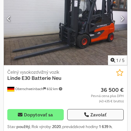
1
/
5
Čelný vysokozdvižný vozík
Linde
E30 Batterie Neu
36 500 €
Oberschweinbach
632 km
Pevná cena plus DPH
(43 435 € brutto)
Dopytovať sa
Zavolať
Stav:
použitý
, Rok výroby:
2020
, prevádzkové hodiny:
1 639 h
,