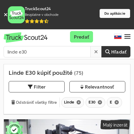
TruckScout24
Do aplikácie
Bezplatne v obchode
Predať
Hľadať
Linde E30 kúpiť použité
(75)
Filter
Relevantnosť
Linde
E30
E
Odstrániť všetky filtre
Malý inzerát