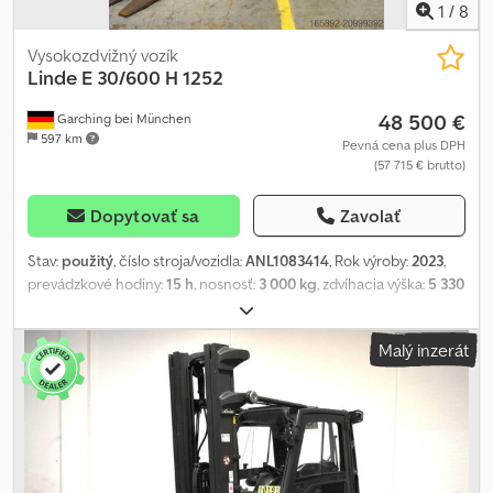
1
/
8
Vysokozdvižný vozík
Linde
E 30/600 H 1252
48 500 €
Garching bei München
597 km
Pevná cena plus DPH
(57 715 € brutto)
Dopytovať sa
Zavolať
Stav:
použitý
, číslo stroja/vozidla:
ANL1083414
, Rok výroby:
2023
,
prevádzkové hodiny:
15 h
, nosnosť:
3 000 kg
, zdvíhacia výška:
5 330
mm
, voľný zdvih:
1 650 mm
, ťažisko nákladu:
600 mm
, typ stožiara:
triplex
, kapacita batérie:
620 Ach
, napätie batérie:
80 V
, šírka
Malý inzerát
nosiča vidlíc:
1 150 mm
, dĺžka vidlíc:
2 400 mm
, veľkosť prednej
pneumatiky:
23x10-12
, veľkosť zadnej pneumatiky:
200/50-10
,
pohotovostná hmotnosť:
5 888 kg
, celková výška:
2 430 mm
,
celková dĺžka:
2 388 mm
, celková šírka:
1 244 mm
, palivo:
elektrina
,
- Aquamatic na batériu - Vozidlový konektor REMA 160A - 180°
batériové dvere pre výmenu batérie - Menic napätia Chjdpfx
Anoya Niaomea - Vozidlo: dvojitá prídavná hydraulika - Stožiar: