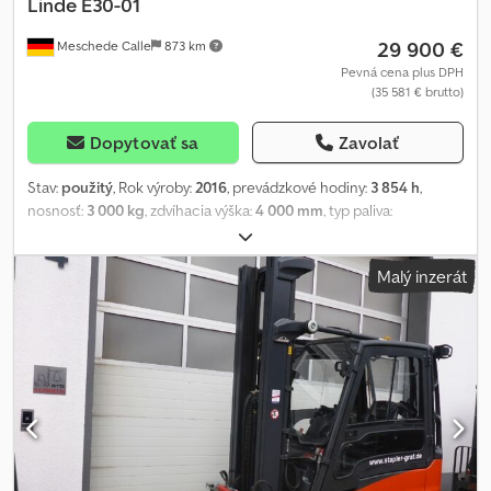
Linde
E30-01
29 900 €
Meschede Calle
873 km
Pevná cena plus DPH
(35 581 € brutto)
Dopytovať sa
Zavolať
Stav:
použitý
, Rok výroby:
2016
, prevádzkové hodiny:
3 854 h
,
nosnosť:
3 000 kg
, zdvíhacia výška:
4 000 mm
, typ paliva:
elektrický
, stavebná výška:
2 800 mm
, stav pneumatík:
80
percento
, farba:
iný
, Attachments: rotary device, side shifter.
Malý inzerát
Special equipment: 3rd valve, 4th valve, rear work lights, front work
lights. Description: The vehicle undergoes UVV inspection. Prior
to delivery, the machine receives a service and is cleaned. On
request, the machine can be painted for an additional charge.
Chjdpfsi Uc Eljx Anmsa