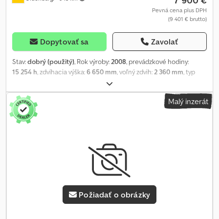
7 900 €
Pevná cena plus DPH
(9 401 € brutto)
Dopytovať sa
Zavolať
Stav:
dobrý (použitý)
, Rok výroby:
2008
, prevádzkové hodiny:
15 254 h
, zdvíhacia výška:
6 650 mm
, voľný zdvih:
2 360 mm
, typ
paliva:
elektrický
, typ stožiara:
triplex
, výrobca motorov:
Electric
,
dĺžka vidlíc:
1 240 mm
, Pneumatiky vpredu: 2 x 23x9-10 /
Malý inzerát
superelastické / 80 - 100% Pneumatiky vzadu: 0 x 18x7-8 /
superelastické / 0 - 20% Batéria a nabíjačka: Batéria Volt: 80 V
Kapacita batérie: 625 Ah Stav batérie: 40 - 60% Rok výroby batérie:
2019 Okrem tohto ZNAČKA - MODEL máme na sklade v
Oldenburgu približne 150 ťažkých vysokozdvižných vozíkov,
kontajnerových zakladačov, reachstackerov, vysokozdvižných
vozíkov a terminálnych traktorov. Navštívte našu webovú stránku -
... Leasing, splátkový predaj a financovanie za férových podmienok
sú pre nás kedykoľvek možné. Radi od vás odkúpime aj váš použitý
Požiadať o obrázky
stroj, aj bez toho, aby ste si od nás kúpili vozidlo. Zavolajte mi,
"Marco Levermann", rád vám podám podrobné informácie o tomto
ZNAČKA - MODEL. Mimochodom: Naša odborná dielňa na