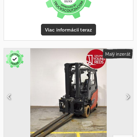
Stožiar: Duálna pomocná hydraulika - Nosník vidlice -
Mechanizmus nastavenia vidlice bez bočného posuvu DURWEN
TGZ.35.1350, príprava 1150 mm - Ochranná mriežka nákladu: 960
mm nad podlahou - Uzavretá kabína - Kúrenie - 2 x LED pracovné
svetlá vpredu - Osvetľovacia sústava so stojanovými a jazdnými
Viac informácií teraz
svetlami, brzdovými svetlami a smerovými svetlami - Výstražné
svetlo - Bodové svetlo vpredu: BlueSpot - Bodové svetlo vzadu:
BlueSpot - Obmedzenie rýchlosti: 20 km/h - Ochranná mriežka
strechy - Panoramatické spätné zrkadlo - Kontrola prístupu:
Malý inzerát
Kľúčový spínač - Komfortné sedadlo vodiča (látkové čalúnenie) -
Dvojité pedále - Centrálne ovládanie páky a krížovej páky - Rozsah
otvárania mechanizmu nastavenia vidlice 510 – 1260 mm -
Teleskopická vidlica, základná dĺžka 1350 mm - Vysúvanie 1000 mm
- dĺžka v rozsiahnutom stave 2350 mm - LSP 0,6 Referencia:
ANL1029090