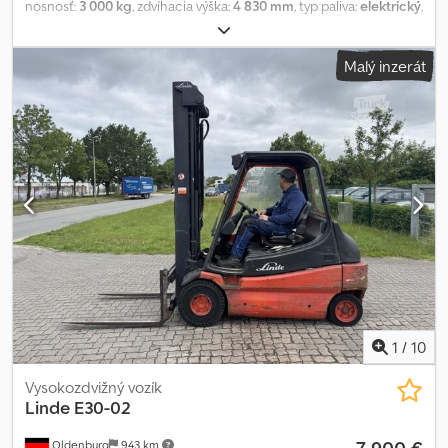
nosnosť:
3 000 kg
, zdvíhacia výška:
4 830 mm
, typ paliva:
elektrický
,
typ stožiara:
triplex
, stavebná výška:
2 220 mm
, stav pneumatík:
50
percento
, farba:
iný
, Prídavné zariadenia: bočný posuv, nastavovač
Malý inzerát
vidlíc, špeciálna výbava: 3. ventil, 4. ventil, kúrenie, plná kabína,
popis: nová batéria Cjdpjyatvwsfx Anmeha
1
/
10
Vysokozdvižný vozík
Linde
E30-02
Oldenburg
943 km