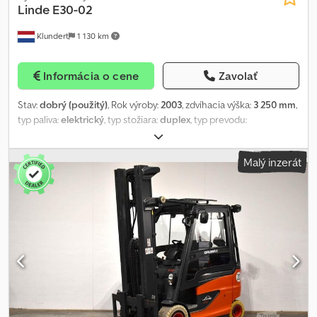
Linde
E30-02
Klundert
1 130 km
Informácia o cene
Zavolať
Stav:
dobrý (použitý)
, Rok výroby:
2003
, zdvíhacia výška:
3 250 mm
,
typ paliva:
elektrický
, typ stožiara:
duplex
, typ prevodu:
automatický
, dĺžka vidlíc:
2 000 mm
, farba:
červená
, = Ďalšie
možnosti a príslušenstvo = - Sideshift (bočný posun) = Poznámky
Malý inzerát
= STROJ: Vysokozdvižný vozík ZNAČKA: Linde MODEL: E30-02 ROK
VÝROBY: 2003 Cjdpfext Dvmsx Anmoha MOTOR: Elektrický
PREVODOVKA: Automatická ZDVIHACÍ STOŽIAR: 2-stupňový, voľný
zdvih PRÍSLUŠENSTVO: Bočný posun, pozicionér vidlíc
HYDRAULICKÉ VENTILY: 4x NOSNOSŤ: 3000 kg ZDVIHOVÁ VÝŠKA:
3250 mm VÝŠKA SPUSTENÉHO STOŽIARA: 2200 mm VIDLICE: 2000
mm TYP PNEUMATÍK: Plné, štandardné ID: 102216 = Ďalšie
informácie = Rok výroby: 2003 Hmotnosť bez zaťaženia: 4 980 kg
Nosnosť: 3 000 kg Stavebná výška: 2 200 mm Technický stav: dobrý
Vizuálny stav: dobrý Cena: Na požiadanie Pre viac informácií
kontaktujte Corne van Dueren den Hollander alebo Rolanda.