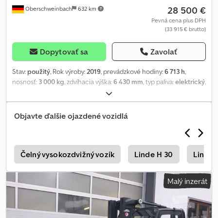
28 500 €
Oberschweinbach
632 km
Pevná cena plus DPH
(33 915 € brutto)
Dopytovať sa
Zavolať
Stav:
použitý
, Rok výroby:
2019
, prevádzkové hodiny:
6 713 h
,
nosnosť:
3 000 kg
, zdvíhacia výška:
6 430 mm
, typ paliva:
elektrický
,
typ stožiara:
triplex
, stavebná výška:
2 820 mm
, stav pneumatík:
50
percento
, farba:
iný
, Špeciálna výbava: 3. ventil, 4. ventil, pracovné
svetlá vzadu, pracovné svetlá vpredu, kúrenie, plná kabína. Popis:
Objavte ďalšie ojazdené vozidlá
Cena zahŕňa hydraulický nastavovač vidlíc s bočným posuvom.
Csdpfx Asx Haxgenmeha
T
Čelný vysokozdvižný vozík
Linde H 30
Linde 
Malý inzerát