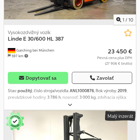
1
/
10
Vysokozdvižný vozík
Linde
E 30/600 HL 387
23 450 €
Garching bei München
597 km
Pevná cena plus DPH
(27 906 € brutto)
Dopytovať sa
Zavolať
Stav:
použitý
, číslo stroja/vozidla:
ANL1000876
, Rok výroby:
2019
,
prevádzkové hodiny:
3 786 h
, nosnosť:
3 000 kg
, zdvíhacia výška:
6 430 mm
, voľný zdvih:
2 040 mm
, ťažisko nákladu:
600 mm
, typ
stožiara:
triplex
, kapacita batérie:
775 Ach
, napätie batérie:
80 V
,
Malý inzerát
šírka nosiča vidlíc:
1 150 mm
, dĺžka vidlíc:
1 200 mm
, veľkosť
prednej pneumatiky:
23x10-12
, veľkosť zadnej pneumatiky:
200/50-
10
, pohotovostná hmotnosť:
8 143 kg
, celková výška:
2 820 mm
,
celková dĺžka:
2 528 mm
, celková šírka:
1 228 mm
, palivo:
elektrina
,