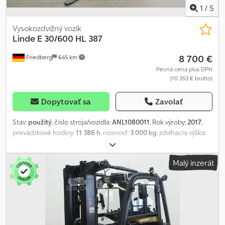
vypnutia zdvihu - LSP 0,6 Chjdpfxjzq H R Ij Anmsa Referencia:
1
/
5
ANL1013464
Vysokozdvižný vozík
Linde
E 30/600 HL 387
8 700 €
Friedberg
645 km
Pevná cena plus DPH
(10 353 € brutto)
Dopytovať sa
Zavolať
Stav:
použitý
, číslo stroja/vozidla:
ANL1080011
, Rok výroby:
2017
,
prevádzkové hodiny:
11 386 h
, nosnosť:
3 000 kg
, zdvíhacia výška:
4 095 mm
, voľný zdvih:
150 mm
, ťažisko nákladu:
600 mm
, typ
stožiara:
simplex
, kapacita batérie:
775 Ach
, napätie batérie:
80 V
,
Malý inzerát
šírka nosiča vidlíc:
1 150 mm
, dĺžka vidlíc:
1 200 mm
, veľkosť
prednej pneumatiky:
23x10-12
, veľkosť zadnej pneumatiky:
200/50-
10
, pohotovostná hmotnosť:
5 528 kg
, celková výška:
2 720 mm
,
celková dĺžka:
2 520 mm
, celková šírka:
1 150 mm
, palivo:
elektrina
,
- Aquamatic a cirkulácia elektrolytu na batérii - Vozidlový
konektor REMA 160A - 180° batériové dvere na výmenu batérie -