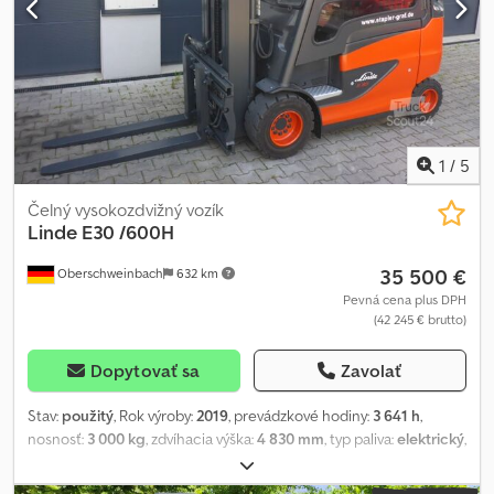
1
/
5
Čelný vysokozdvižný vozík
Linde
E30 /600H
35 500 €
Oberschweinbach
632 km
Pevná cena plus DPH
(42 245 € brutto)
Dopytovať sa
Zavolať
Stav:
použitý
, Rok výroby:
2019
, prevádzkové hodiny:
3 641 h
,
nosnosť:
3 000 kg
, zdvíhacia výška:
4 830 mm
, typ paliva:
elektrický
,
typ stožiara:
triplex
, stavebná výška:
2 220 mm
, stav pneumatík:
50
percento
, farba:
iný
, Prídavné zariadenia: bočný posúvač,