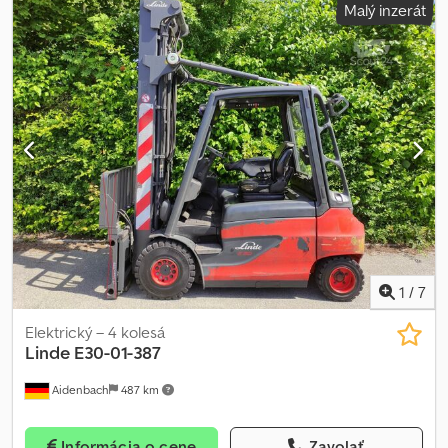
Malý inzerát
zariadenie na nastavenie vidlíc. Špeciálna výbava: 3. ventil, 4. ventil,
čelné sklo, polokabína, plná kabína, plný voľný zdvih. Cedpjtraiujfx
Anmoha
1
/
7
Elektrický – 4 kolesá
Linde
E30-01-387
Aidenbach
487 km
Informácia o cene
Zavolať