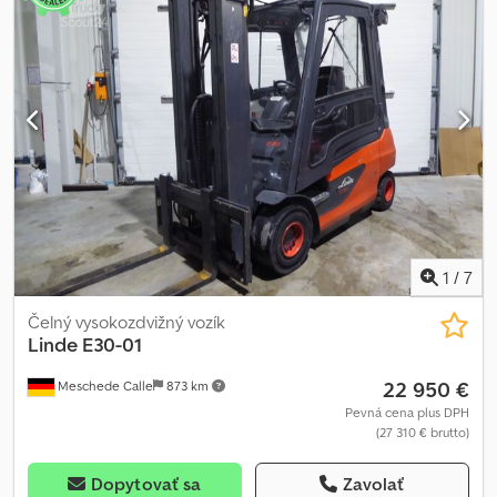
1
/
7
Čelný vysokozdvižný vozík
Linde
E30-01
22 950 €
Meschede Calle
873 km
Pevná cena plus DPH
(27 310 € brutto)
Dopytovať sa
Zavolať