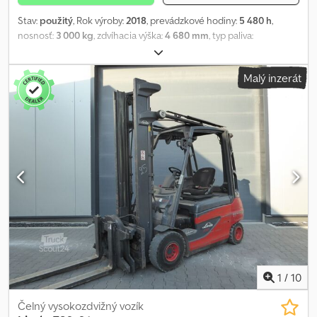
Stav:
použitý
, Rok výroby:
2018
, prevádzkové hodiny:
5 480 h
,
nosnosť:
3 000 kg
, zdvíhacia výška:
4 680 mm
, typ paliva:
elektrický
, typ stožiara:
triplex
, stavebná výška:
2 200 mm
, stav
pneumatík:
40 percento
, farba:
iný
, Príslušenstvo: bočný posuv,
Malý inzerát
špeciálna výbava: 3. ventil, pracovné svetlo vzadu, pracovné svetlo
vpredu, kúrenie, úplne uzavretá kabína, plný zdvih bez zmeny výšky
rámu (plný voľný zdvih). Csdpfsq Um Etex Anmoha
1
/
10
Čelný vysokozdvižný vozík