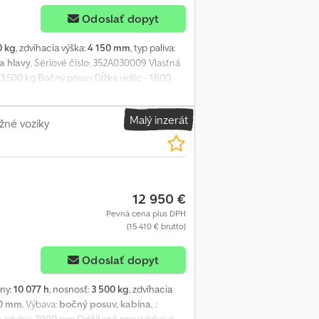
Odoslať dopyt
0 kg
, zdvíhacia výška:
4 150 mm
, typ paliva:
a hlavy
, Sériové číslo: 352A030009 Vlastná
.500 kg Bočný posuv Dĺžka vidlíc - 1.600
eny, medziodpredaj a chyby sú výslovne
 záruku v zmysle obchodného práva.
Malý inzerát
ej TÜV kontroly. V prípade záujmu o novú
žné vozíky
dlo môže byť polepené reklamou a/alebo
12 950 €
Pevná cena plus DPH
(15 410 € brutto)
Odoslať dopyt
iny:
10 077 h
, nosnosť:
3 500 kg
, zdvíhacia
00 mm
, Výbava:
bočný posuv, kabína
, .: