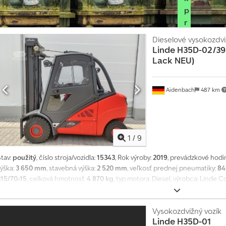
p
r
e
Dieselové vysokozdvi
p
Linde
H35D-02/393
r
Lack NEU)
e
d
Aidenbach
487 km
a
j
c
o
1
/
9
v
Stav:
použitý
, číslo stroja/vozidla:
15343
, Rok výroby:
2019
, prevádzkové hodi
I
výška:
3 650 mm
, stavebná výška:
2 520 mm
, veľkosť prednej pneumatiky:
84
n
315/70-15
, celková hmotnosť:
4 870 kg
, typ motora: Diesel, výrobca: Linde C
f
o
r
m
Vysokozdvižný vozík
u
Linde
H35D-01