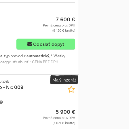
7 600 €
Pevná cena plus DPH
(9 120 € brutto)
Odoslať dopyt
ta
, typ prevodu:
automatický
, * Všetky
pozgqx Isfx Abuof * CENA BEZ DPH
Malý inzerát
vozík
o - Nr.: 009
5 900 €
Pevná cena plus DPH
(7 021 € brutto)