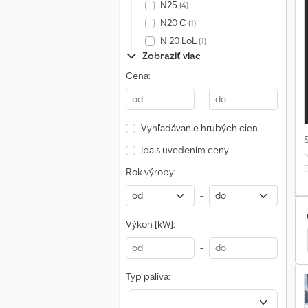
N25
(4)
N20 C
(1)
N 20 LoL
(1)
Zobraziť viac
Cena:
-
Vyhľadávanie hrubých cien
Iba s uvedením ceny
s
Rok výroby:
-
Výkon [kW]:
H30D
Linde E20Ph
Linde H25T
Linde H50D
-
Typ paliva: