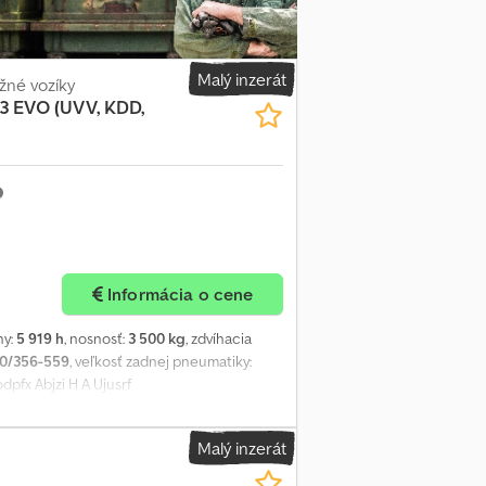
Malý inzerát
žné vozíky
 EVO (UVV, KDD,
Informácia o cene
ny:
5 919 h
, nosnosť:
3 500 kg
, zdvíhacia
0/356-559
, veľkosť zadnej pneumatiky:
odpfx Abjzi H A Ujusrf
Malý inzerát