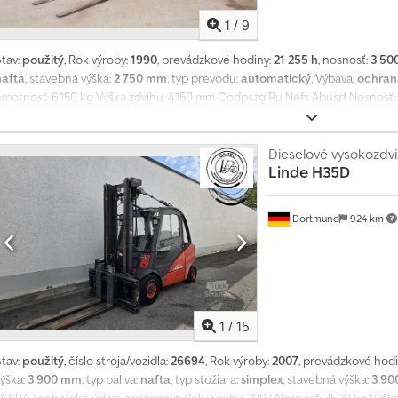
1
/
9
Stav:
použitý
, Rok výroby:
1990
, prevádzkové hodiny:
21 255 h
, nosnosť:
3 50
nafta
, stavebná výška:
2 750 mm
, typ prevodu:
automatický
, Výbava:
ochran
hmotnosť: 6.150 kg Výška zdvihu: 4.150 mm Codpszg Ru Nefx Abusrf Nosnosť: 3
mm Rozmery základného zariadenia, BEZ vidlíc - 3.650 x 1.150 x 2.750 mm Zm
vyhradené. Popis slúži na všeobecnú identifikáciu vozidla a nepredstavuje
Rozhodujúci je popis podľa kúpnej zmluvy. Naša ponuka je spravidla bez nov
Dieselové vysokozdvi
Linde
H35D
TÜV kontrolu vám radi pripravíme ponuku našich partnerských dielní! Vozi
popísané. Platné sú naše všeobecné dodacie a platobné podmienky.
Dortmund
924 km
1
/
15
Stav:
použitý
, číslo stroja/vozidla:
26694
, Rok výroby:
2007
, prevádzkové hod
výška:
3 900 mm
, typ paliva:
nafta
, typ stožiara:
simplex
, stavebná výška:
3 9