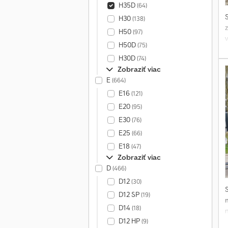
H35D
(64)
H30
(138)
z
H50
(97)
H50D
(75)
H30D
(74)
Zobraziť viac
E
(664)
E16
(121)
E20
(95)
E30
(76)
E25
(66)
E18
(47)
Zobraziť viac
D
(466)
D12
(30)
D12 SP
(19)
D14
(18)
n
D12 HP
(9)