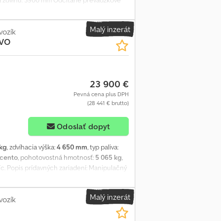
ka zdvihu: 3900 mm Odčítané prevádzkové
ka/výška: 2750 / 1250 / 2220 mm Prevádzková
febuof * 4. ventil * Uzavretá kabína * Filter
Malý inzerát
y vzadu ----- Prídavné zariadenia: * Bočný
vozík
EVO
ariadení: Dĺžka vidlíc: 1360 – 2360 mm
ádzkové hodiny sú vždy odčítané. Radi vám
ídavných zariadení a zametacích strojov je
Ý. Máte otázky? Počas našich otváracích
23 900 €
anglicky. Zadržujeme si právo na prípadný
rámci predaja od predajcu sa zariadenie
Pevná cena plus DPH
(28 441 € brutto)
áruky, s vyhradením chýb a zmien.
Odoslať dopyt
 kg
, zdvíhacia výška:
4 650 mm
, typ paliva:
rcento
, pohotovostná hmotnosť:
5 065 kg
,
líc. Popis prídavných zariadení: Manipulačný
l, 4. ventil, pracovné svetlo vzadu, pracovné
otorových vozidiel), plná kabína, certifikát
Malý inzerát
é svetlo, stierače, vyhrievané sedadlo, LED
vozík
né v dielni s certifikátom UVV. Csdpozkb