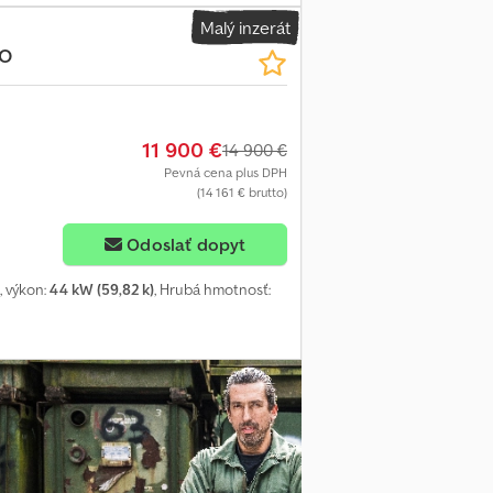
Malý inzerát
VO
11 900 €
14 900 €
Pevná cena plus DPH
(14 161 € brutto)
Odoslať dopyt
, výkon:
44 kW (59,82 k)
, Hrubá hmotnosť: