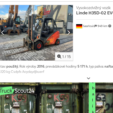
o
Vysokozdvižný vozík
v
Linde
H35D-02 E
n
a
k
Saarlouis
949 km
ú
p
u
V
1
/
15
y
b
Stav:
použitý
, Rok výroby:
2016
, prevádzkové hodiny:
5 171 h
, typ paliva:
nafta
r
5.120 kg Csdpfx Aoydaydjbuerf
a
ť
b
a
l
í
k