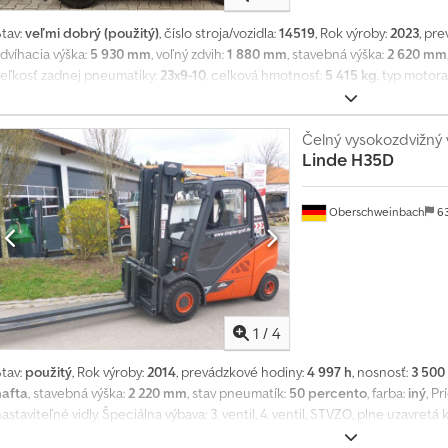
č
n
Stav:
veľmi dobrý (použitý)
, číslo stroja/vozidla:
14519
, Rok výroby:
2023
, pr
e
dvíhacia výška:
5 930 mm
, voľný zdvih:
1 880 mm
, stavebná výška:
2 620 mm
v
veľkosť zadnej pneumatiky:
23x9-10
, celková hmotnosť:
5 415 kg
, typ motor
i
Asuof
a
c
Čelný vysokozdvižný 
a
Linde
H35D
k
o
1
Oberschweinbach
6
4
0
0
0
1
/
4
0
d
Stav:
použitý
, Rok výroby:
2014
, prevádzkové hodiny:
4 997 h
, nosnosť:
3 500
o
nafta
, stavebná výška:
2 220 mm
, stav pneumatík:
50 percento
, farba:
iný
, P
p
astaviteľné vidly. Špeciálna výbava: 3. ventil, 4. ventil, STVZO, plne uzavret
y
t