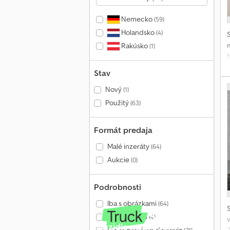
Nemecko
(59)
Holandsko
(4)
Rakúsko
(1)
Stav
Nový
(1)
Použitý
(63)
Formát predaja
Malé inzeráty
(64)
Aukcie
(0)
Podrobnosti
Iba s obrázkami
(64)
Iba s videom
(4)
Vozidlo na predaj?