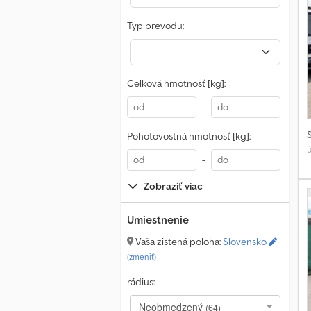
Typ prevodu:
Celková hmotnosť [kg]:
-
Pohotovostná hmotnosť [kg]:
-
Zobraziť viac
Umiestnenie
Vaša zistená poloha:
Slovensko
(zmeniť)
rádius:
Neobmedzený
(64)