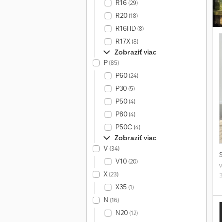
R16
(29)
R20
(18)
R16HD
(8)
R17X
(8)
Zobraziť viac
P
(85)
P60
(24)
P30
(5)
P50
(4)
P80
(4)
P50C
(4)
Zobraziť viac
V
(34)
V10
(20)
X
(23)
X35
(1)
N
(16)
N20
(12)