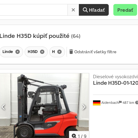
Hľadať
Predať
Linde H35D kúpiť použité
(64)
Linde
H35D
H
Odstrániť všetky filtre
Dieselové vysokozdvi
Linde
H35D-01-12
Aidenbach
487 km
M
e
s
a
1
/
9