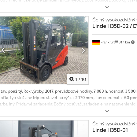
26694 Technické údaje zariadenia: Rok výroby: 2007 Nosnosť: 3500 kg Výš
hodiny: 10 077 h Typ stožiara: Štandardný Výška stožiara: 3900 mm Dĺžka/šír
motnosť: 4725 kg ---- Výbava: * Ochranná strecha * 3. ventil Crodpfx Aozmdy
pevných častíc * Kúrenie * Pracovné reflektory vpredu * Pracovné reflektor
Čelný vysokozdvižný 
Linde
H35D-02 / 
osúvač * Nastavovač vidlíc * Teleskopické vidlice ---- Ďalšie informácie o z
Rozsah zatvárania a otvárania vnútornej hrany: 200 mm – 1090 mm ---- Prev
ponúkneme vhodnú prepravu. Ďalších 250 – 300 vysokozdvižných vozíkov, pr
Frankfurt
817 km
okamžite k dispozícii. Samozrejme, aj na prenájom! Radi odkúpime váš STAR
hodín od 7:30 do 16:00 nás môžete kontaktovať. Tešíme sa na vás! Hovoríme 
predaj zariadenia inému záujemcovi a na chyby v tomto ponukovom liste. V 
predáva v stave, v akom sa nachádza, bez rekonštrukcie. Všetky údaje bez z
1
/
10
Stav:
použitý
, Rok výroby:
2017
, prevádzkové hodiny:
7 083 h
, nosnosť:
3 500
nafta
, typ stožiara:
triplex
, stavebná výška:
2 170 mm
, stav pneumatík:
60 pe
arba:
iný
, Prídavné zariadenia: Bočný posúvač, zariadenie na nastavenie vid
ozík sa ponúka so zariadením na nastavenie vidlíc. Špeciálna výbava: 3. venti
vetlo vpredu, vykurovanie, prachový filter, STVZO (predpisy pre prevádzku m
CE, bezpečnostné svetlo, vnútorné spätné zrkadlo, joystick, otočné výstražn
Čelný vysokozdvižný 
Linde
H35D-01
iódy. Popis špeciálnej výbavy: Modré svetlo vpredu a vzadu. Popis: Prevere
Alofx Abuerf