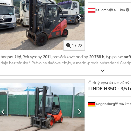
7
St.Lorenz
483 km
1
/
22
Stav:
použitý
, Rok výroby:
2011
, prevádzkové hodiny:
20 768 h
, typ paliva:
naf
údaje bez záruky * Právo na tlačové chyby a medzi-predaj vyhradené Cred
Čelný vysokozdvižný 
LINDE
H35D - 3,5 t
Regensburg
556 km