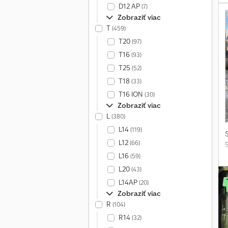
D12 AP
(7)
Zobraziť viac
T
(459)
T20
(97)
T16
(93)
T25
(52)
T18
(33)
T16 ION
(30)
Zobraziť viac
L
(380)
L14
(119)
L12
(66)
L16
(59)
L20
(43)
L14AP
(20)
Zobraziť viac
R
(104)
R14
(32)