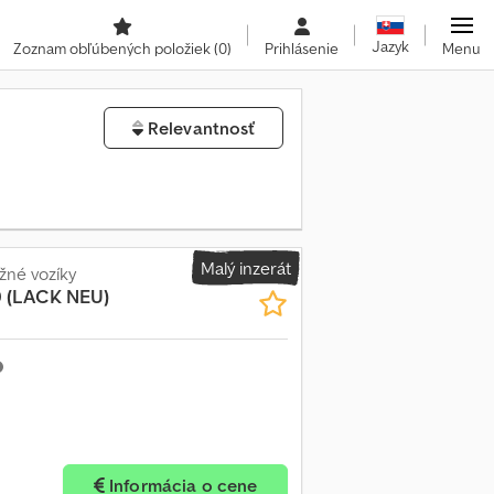
Jazyk
Zoznam obľúbených položiek
(0)
Prihlásenie
Menu
Relevantnosť
Malý inzerát
žné vozíky
0 (LACK NEU)
Informácia o cene