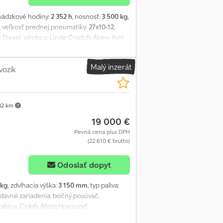
evádzkové hodiny:
2 352 h
, nosnosť:
3 500 kg
,
, veľkosť prednej pneumatiky:
27x10-12
,
a: Diesel, výrobca: Linde Crsdpfx Abew Aym
Malý inzerát
vozík
32 km
19 000 €
Pevná cena plus DPH
(22 610 € brutto)
Odoslať dopyt
 kg
, zdvíhacia výška:
3 150 mm
, typ paliva:
rídavné zariadenia: bočný posúvač,
á kabína. Cjdpfx Abjzq Hpwsuorf