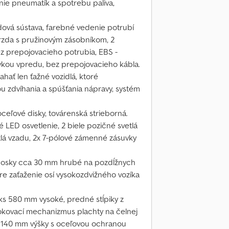
ie pneumatík a spotrebu paliva,
ová sústava, farebné vedenie potrubí
rzda s pružinovým zásobníkom, 2
z prepojovacieho potrubia, EBS -
vkou vpredu, bez prepojovacieho kábla.
hať len ťažné vozidlá, ktoré
u zdvíhania a spúšťania nápravy, systém
ceľové disky, továrenská strieborná.
é LED osvetlenie, 2 biele pozičné svetlá
tlá vzadu, 2x 7-pólové zámenné zásuvky
 dosky cca 30 mm hrubé na pozdĺžnych
e zaťaženie osí vysokozdvižného vozíka
 ks 580 mm vysoké, predné stĺpiky z
kovací mechanizmus plachty na čelnej
ca 140 mm výšky s oceľovou ochranou