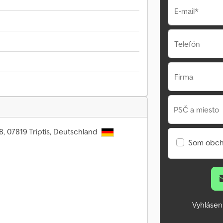
E-mail*
Telefón
Firma
PSČ a miesto
8, 07819 Triptis, Deutschland
Som obch
Vyhlásen