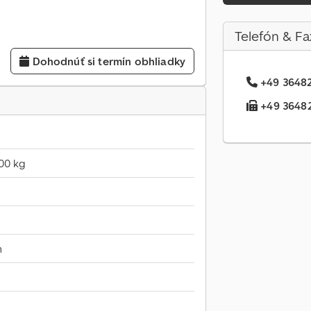
Telefón & Fa
Dohodnúť si termín obhliadky
+49 36482.
+49 36482.
00 kg
m