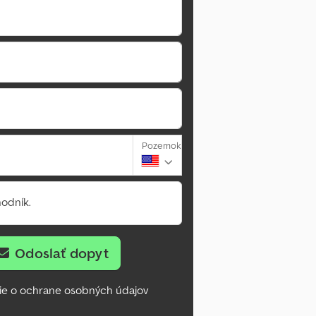
Pozemok
odník.
Odoslať dopyt
ie o ochrane osobných údajov