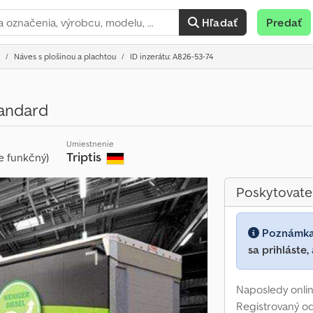
Hľadať
Predať
Náves s plošinou a plachtou
ID inzerátu: A826-53-74
andard
Umiestnenie
Triptis
e funkčný)
Poskytovate
Poznámk
sa prihláste,
Naposledy onlin
Registrovaný o