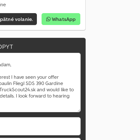
ine
pätné volanie.
WhatsApp
Požiadať o viac obrázkov
OPYT