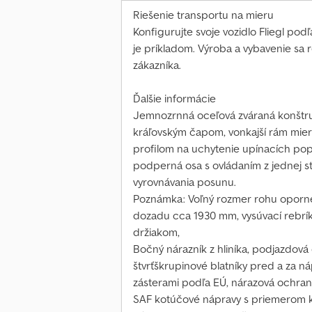
Riešenie transportu na mieru
Konfigurujte svoje vozidlo Fliegl pod
je príkladom. Výroba a vybavenie sa r
zákazníka.
Ďalšie informácie
Jemnozrnná oceľová zváraná konštruk
kráľovským čapom, vonkajší rám mier
profilom na uchytenie upínacích popr
podperná osa s ovládaním z jednej s
vyrovnávania posunu.
Poznámka: Voľný rozmer rohu oporne
dozadu cca 1930 mm, vysúvací rebrík 
držiakom,
Bočný nárazník z hliníka, podjazdová
štvrťškrupinové blatníky pred a za 
zásterami podľa EÚ, nárazová ochran
SAF kotúčové nápravy s priemerom 