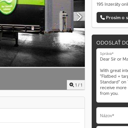
195 Inzeráty onl
Prosím o s
ODOSLAŤ D
Správa*
1
/
1
Názov*