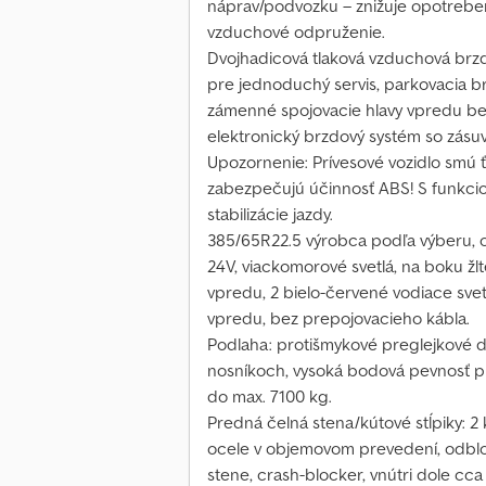
náprav/podvozku – znižuje opotreben
vzduchové odpruženie.
Dvojhadicová tlaková vzduchová brzd
pre jednoduchý servis, parkovacia b
zámenné spojovacie hlavy vpredu be
elektronický brzdový systém so zásu
Upozornenie: Prívesové vozidlo smú ťa
zabezpečujú účinnosť ABS! S funkcio
stabilizácie jazdy.
385/65R22.5 výrobca podľa výberu, o
24V, viackomorové svetlá, na boku žlt
vpredu, 2 bielo-červené vodiace sve
vpredu, bez prepojovacieho kábla.
Podlaha: protišmykové preglejkové
nosníkoch, vysoká bodová pevnosť pr
do max. 7100 kg.
Predná čelná stena/kútové stĺpiky: 2
ocele v objemovom prevedení, odblo
stene, crash-blocker, vnútri dole c