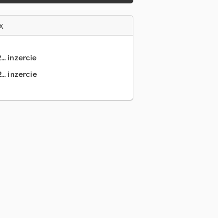
x
.. inzercie
.. inzercie