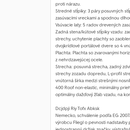
proti nárazu.
Stredné stĺpiky: 3 páry posuvných stĺ
zasúvacími vreckami a spodnou dlhou 
Vsúvacie laty: 5 radov drevených zasú
Zadná stena/kútové stĺpiky vzadu: za
strechy, uchytenie plachty so zaobl
dvojkrídlové portálové dvere so 4 v
Plachta: Plachta so zvarovanými hori
z nehrdzavejúcej ocele.
Strecha: posuvná strecha, zadný zdv
strechy zozadu dopredu, L-profil str
vnútorná šírka medzi strešnými nosní
400 Roof non-elastic, minimálny prie
optimálny dažďový žľab vzadu, na k
Dcjdpji Riy Tofx Abksk
Nemecko, schválenie podľa EG 2007/46
výrobcu Fliegl o pevnosti nadstavby
jednostranný držiak značky, výstražn