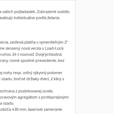
ľa vašich požiadaviek. Zobrazené vozidlo
ealizujú individuálne podľa želania
cia, sedlová platňa s vymeniteľným 2"
ne skosený, nová verzia s Load-Lock
uhov, 24 t nosnosť. Dvojrýchlostná
trany, rovné spodné prevedenie, bez
j nohy resp. voľný výkyvný polomer
vzadu, bočné držiaky dverí, 2 kliny s
 ochrana z pozinkovanej ocele,
nápravovým agregátom s protisprejovými
a vzadu.
kotúča 430 mm, laserové zameranie