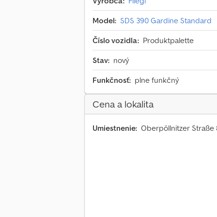
Výrobca:
Fliegl
Model:
SDS 390 Gardine Standard
Číslo vozidla:
Produktpalette
Stav:
nový
Funkčnosť:
plne funkčný
Cena a lokalita
Umiestnenie:
Oberpöllnitzer Straße 