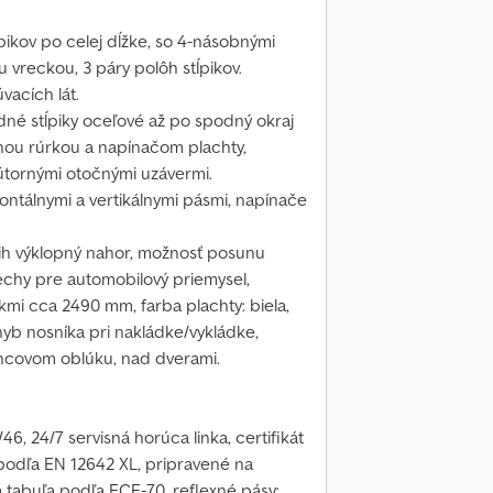
pikov po celej dĺžke, so 4-násobnými
vreckou, 3 páry polôh stĺpikov.
vacích lát.
dné stĺpiky oceľové až po spodný okraj
enou rúrkou a napínačom plachty,
nútornými otočnými uzávermi.
zontálnymi a vertikálnymi pásmi, napínače
ih výklopný nahor, možnosť posunu
echy pre automobilový priemysel,
kmi cca 2490 mm, farba plachty: biela,
hyb nosníka pri nakládke/vykládke,
oncovom oblúku, nad dverami.
, 24/7 servisná horúca linka, certifikát
 podľa EN 12642 XL, pripravené na
á tabuľa podľa ECE-70, reflexné pásy: