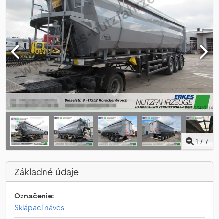
1
/
7
Základné údaje
Označenie:
Sklápací náves