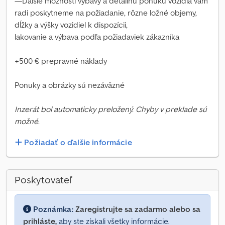
—Ďalšie možnosti výbavy a detailnú ponuku vozidla vám
radi poskytneme na požiadanie, rôzne ložné objemy,
dĺžky a výšky vozidiel k dispozícii,
lakovanie a výbava podľa požiadaviek zákazníka
+500 € prepravné náklady
Ponuky a obrázky sú nezáväzné
Inzerát bol automaticky preložený. Chyby v preklade sú
možné.
Požiadať o ďalšie informácie
Poskytovateľ
Poznámka:
Zaregistrujte sa zadarmo alebo sa
prihláste,
aby ste získali všetky informácie.