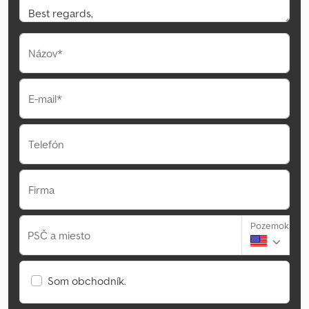
Názov*
E-mail*
Telefón
Firma
Pozemok
PSČ a miesto
Som obchodník.