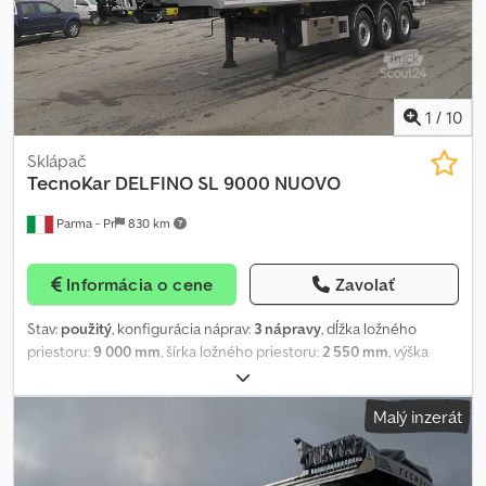
1
/
10
Sklápač
TecnoKar
DELFINO SL 9000 NUOVO
Parma - Pr
830 km
Informácia o cene
Zavolať
Stav:
použitý
, konfigurácia náprav:
3 nápravy
, dĺžka ložného
priestoru:
9 000 mm
, šírka ložného priestoru:
2 550 mm
, výška
ložného priestoru:
2 000 mm
, objem nakladacieho priestoru:
45
m³
, zavesenie:
vzduch
, veľkosť pneumatiky:
385/65 r22,5
, farba:
Malý inzerát
svetlosivá
, NOVÝ SAMONAKLÁDACÍ SKLÁPĚCÍ NÁVĚS TECNOKAR
DELFINO SL 9000 S HLINÍKOVOU KORBOU, IHNED K DODÁNÍ;
ROZMĚRY NÁKLADOVÉHO PROSTORU: DÉLKA 9000 MM X ŠÍŘKA