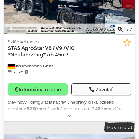
1
/
7
Sklápací náves
STAS
AgroStar V8 / V9 /V10
*Neufahrzeug* ab 45m³
Korschenbroich-Glehn
978 km
Informácia o cene
Zavolať
Stav:
nový
, konfigurácia náprav:
3 nápravy
, dĺžka ložného
priestoru:
8 880 mm
, šírka ložného priestoru:
2 460 mm
, výška
ložného priestoru:
2 165 mm
, objem nakladacieho priestoru:
47
m³
, Výbava:
ABS
, Kiprový návěs, ALUMINIOVÝ podvozek, nápravové
Malý inzerát
agregáty Jost 22,5" / terénní provedení, 3x9 tun s pneumatickým
odpružením, 1. náprava zvedací s rozjezdovou pomocí a