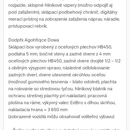
rozjazde, sklopné hliníkové vzpery (možno odpojiť aj
pod zaťažením), sklápací podbehový chránič, digitálny
merací prístroj na zobrazenie zaťaženia náprav, náradie,
pristupovací rebrík.
Dodpfx Agohfiqce Dowa
Sklápací box vyrobený z oceľových plechov HB450,
podlaha 5 mm, bočné steny a zadné dvere z 4 mm
oceľových plechov HB450, zadné dvere dvojité 1/2 – 1/2
s obilným výsypom vpravo, následné odblokovanie
zadných dverí, dvere utesnené okrúhlou oceľou
(možnosť gumového tesnenia – blato odolné), plachta
na rolovanie so stredovou tyčou, hliníkový blatník na
ochranu strešnej plachty pri nakladaní, pracovná
plošina na ráme, výkyvný valec EdBro s dlhou skríňou,
nakladacia hrana = 3 650 mm
(zobrazené vozidlá môžu obsahovať voliteľnú výbavu)