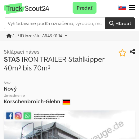
Predať
Hľadať
/ ... / ID inzerátu: A643-01-14
Sklápací náves
STAS
IRON TRAILER Stahlkipper
40m³ bis 70m³
Stav
Nový
Umiestnenie
Korschenbroich-Glehn