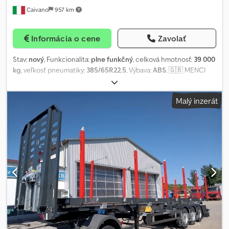
Caivano
957 km
Informácia o cene
Zavolať
Stav:
nový
, Funkcionalita:
plne funkčný
, celková hmotnosť:
39 000
kg
, veľkosť pneumatiky:
385/65R22.5
, Výbava:
ABS
, 🇬🇧 MENCI
SEMI-TRAILER WITH “SQUARE” TIPPER BODY - SA850R Volume:
45.4 m³ Dimensions: 9,200 mm (length) x 2,000 mm (height) Floor: 6
Malý inzerát
mm Rear floor: 8 mm Unladen weight: 6,650 kg Gross Vehicle
Weight: 39,000 kg Description – Version and Accessories - 3rd
SAF STEERING AXLE WITH DISC BRAKE Ø 430 (ET120) 2/2 - 1st
LIFTING AXLE WITH AUTOMATIC LIFT - CRAMARO ELECTRIC
TARPAULIN, TYPE C (2023), HERMETIC WITH COVER - STAINLESS
STEEL TOOLBOX 90x50x50 cm - TOOLBOX 90x50x25 cm -
COMPLETE ADR KIT + CLASS A & R PLATES - PRESSURE GAUGE -
ELECTRIC MOTOR VIBRATOR WITH REMOTE CONTROL FOR BODY
- PROMETEON TYRES 385/65 R 22.5 - STEEL RIMS 385/65 R 22.5
OFFSET 0/120 - REMOTE CONTROL FOR CRAMARO TARPAULIN -
ADDITIONAL REAR LED SPOTLIGHT - HUB PAINTING - FULL LED
REAR LIGHTING - TPMS (Tyre Pressure Monitoring System) - Hub