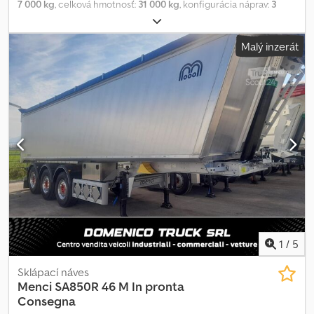
7 000 kg
, celková hmotnosť:
31 000 kg
, konfigurácia náprav:
3
nápravy
, dĺžka ložného priestoru:
10 500 mm
, šírka ložného
priestoru:
2 500 mm
, výška ložného priestoru:
2 000 mm
, objem
Malý inzerát
nakladacieho priestoru:
53 m³
, zavesenie:
vzduch
, veľkosť
pneumatiky:
385/65 r22,5
, farba:
svetlosivá
, Rok výroby:
2021
,
NÁVES S ZADNÍ SKLÁPĚCÍ KORBOU TECNOKAR T3SP38 / DELFINO
– NOVÝ, IHNED K DODÁNÍ; ROZMĚRY NÁKLADOVÉHO PROSTORU:
DÉLKA 10 500 MM × ŠÍŘKA 2 500 MM × VÝŠKA 2 000 MM; Dwedshc
Sfrspfx Ag Dea ROZVOR: 5 800 MM; NOSNOST: 31 000 KG; CELKOVÁ
HMOTNOST (GVW): 38 000 KG; PNEUMATIKY: 385/65 R22,5;
KOTOUČOVÉ BRZDY; PNEUMATICKÉ ODPRUŽENÍ; ZVEDACÍ PRVNÍ
NÁPRAVA; ŘÍDITELNÁ TŘETÍ NÁPRAVA; OBJEM KORBY: 53 M³; EBS;
ELEKTRICKÁ PLACHTA (AUTOMATICKÉ ZAKRÝVÁNÍ/ODKRÝVÁNÍ);
OPĚRNÉ NOHY JOST.
1
/
5
Sklápací náves
Menci
SA850R 46 M In pronta
Consegna