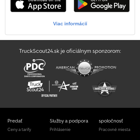
prázdny náves * Sklopná ochrana proti podbehnutiu *
Manometer nakládky * Ovládacia plošina vpredu * Rolovacia
plachta * Skrinka na náradie Nemecké vozidlo!! Nemecké
Viac informácií
doklady!! NA PREDAJ, NA PRENÁJOM ALEBO PO DOHODE
PRENÁJOM S MOŽNOSŤOU ODKÚPENIA!! Použité sú ilustračné
fotografie (archívne zábery)!! Dwodpfx Aotf Sahog Doa
TruckScout24.sk je oficiálnym sponzorom:
Predať
Služby a podpora
spoločnosť
Ceny a tarify
Prihlásenie
Pracovné miesta