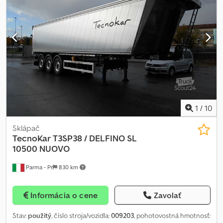
2500 MM X VÝŠKA 2000 MM; ROZVOR: 4650 MM; PNEUMATIKY:
385/65 R22,5; KOTOUČOVÉ BRZDY; PNEUMATICKÉ ODPRUŽENÍ;
ZVEDACÍ PRVNÍ NÁPRAVA; ŘÍDÍCÍ TŘETÍ NÁPRAVA; OBJEM KORBY:
45,5 M3; EBS; Dwedohk Uzcepfx Ag Dsa ELEKTRICKÁ PLACHTA NA
DÁLKOVÉ OVLÁDÁNÍ; VÝSUVNÉ NOHY JOST; HYDRAULICKÝ
SYSTÉM HALDEX;
1
/
10
Sklápač
TecnoKar
T3SP38 / DELFINO SL
10500 NUOVO
Parma - Pr
830 km
Informácia o cene
Zavolať
Stav:
použitý
, číslo stroja/vozidla:
009203
, pohotovostná hmotnosť: