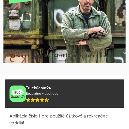
Mesačne viac ako 140 000 dopytov na kúpu
Vybrať balík pre predajcov
TruckScout24
Bezplatne v obchode
Aplikácia číslo 1 pre použité úžitkové a rekreačné
vozidlá!