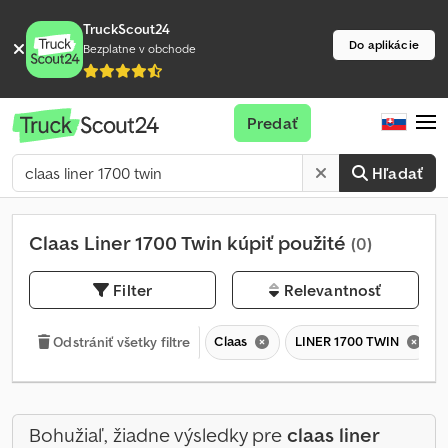
TruckScout24
Do aplikácie
Bezplatne v obchode
Predať
Hľadať
Claas Liner 1700 Twin kúpiť použité
(0)
Filter
Relevantnosť
Claas
LINER 1700 TWIN
Odstrániť všetky filtre
Bohužiaľ, žiadne výsledky pre
claas liner