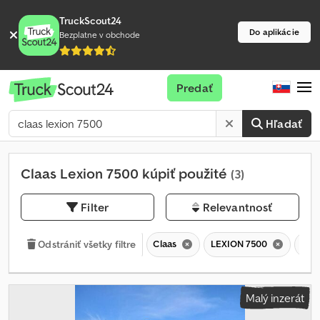
TruckScout24
Do aplikácie
Bezplatne v obchode
Predať
Hľadať
Claas Lexion 7500 kúpiť použité
(3)
Filter
Relevantnosť
Claas
LEXION 7500
LEX
Odstrániť všetky filtre
Malý inzerát