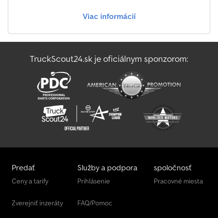
Viac informácií
Claas Vario 770
Claas Volto 1100 T
TruckScout24.sk je oficiálnym sponzorom:
Claas Volto 900
Claas Xerion 5000
Predať
Služby a podpora
spoločnosť
Ceny a tarify
Prihlásenie
Pracovné miesta
Zverejniť inzeráty
FAQ/Pomoc