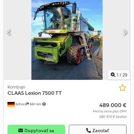
1
/
29
Kombajn
CLAAS
Lexion 7500 TT
489 000 €
Schora
661 km
Pevná cena plus DPH
(581 910 € brutto)
Dopytovať sa
Zavolať