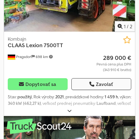
1
/
2
Kombajn
CLAAS
Lexion 7500TT
289 000 €
Pragsdorf
698 km
Pevná cena plus DPH
(343 910 € brutto)
Dopytovať sa
Zavolať
Stav:
použitý
, Rok výroby:
2021
, prevádzkové hodiny:
1 459 h
, výkon:
340 kW (462,27 k)
, veľkosť prednej pneumatiky:
Laufband
, veľkosť
zadnej pneumatiky:
500/85R-30
, pracovná šírka:
770 mm
, veľkosť
pneumatiky:
500/85R-30
, Výbava:
kabína, klimatizácia, palubný
počítač
, Obutie (v): Pás, Obutie (z): 500/85R-30, Prevádzkové
hodiny: 1459, Hodiny bubna/rotora: 843, Kontrola prietoku,
Horizontálne nastavenie obracača, Hydraulický pohon, Rádio,