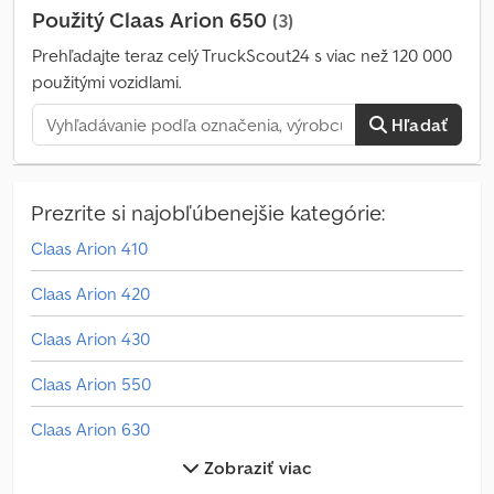
Trojbodový záves / zadný záves, Elektronická regulácia zdvihu
Použitý Claas Arion 650
(3)
(EHR), Odpružená predná náprava, Mechanické odpruženie
kabíny, Výkonnostný monitor, Sedadlo s vzduchovým odpružením,
Prehľadajte teraz celý TruckScout24 s viac než 120 000
Rádio, GPS systém (prijímač), Automatické závesné oko, Výškovo
použitými vozidlami.
nastaviteľné ťažné zariadenie, Vonkajšie ovládanie trojbodového
závesu, Vonkajšie ovládanie hydraulických rozvádzačov, Vonkajšie
Hľadať
ovládanie zadného vývodového hriadeľa, Mechanický horný záves
(vzadu), Automatický navádzací systém HVAK, Predné závažie,
Mechanický horný ťažný, DL brzda, Klimatizácia, Rádio, Palubný
počítač, Navádzací systém Trimble, Miesto uskladnenia: zákazník
Prezrite si najobľúbenejšie kategórie:
Dksdpjzdh Trsfx Afljr
Claas Arion 410
Claas Arion 420
Claas Arion 430
Claas Arion 550
Claas Arion 630
Zobraziť viac
Claas Fl 100