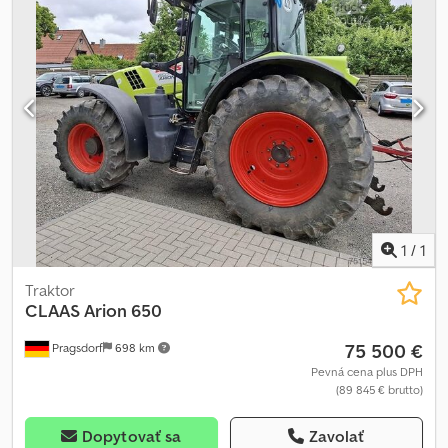
1
/
1
Traktor
CLAAS
Arion 650
75 500 €
Pragsdorf
698 km
Pevná cena plus DPH
(89 845 € brutto)
Dopytovať sa
Zavolať