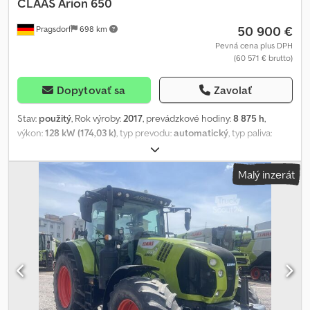
CLAAS
Arion 650
50 900 €
Pragsdorf
698 km
Pevná cena plus DPH
(60 571 € brutto)
Dopytovať sa
Zavolať
Stav:
použitý
, Rok výroby:
2017
, prevádzkové hodiny:
8 875 h
,
výkon:
128 kW (174,03 k)
, typ prevodu:
automatický
, typ paliva:
nafta
, maximálna rýchlosť:
50 km/h
, veľkosť prednej pneumatiky:
480/70R28 BKT | 5%
, veľkosť zadnej pneumatiky:
650/65R38
Malý inzerát
EUROGRIP | 75%
, veľkosť pneumatiky:
650/65R38 EUROGRIP
,
stav pneumatík:
75 percento
, Výbava:
kabína, klimatizácia,
palubný počítač, pneumatická brzda, pohon všetkých kolies
,
Pneumatiky (v): 480/70R28 BKT, Pneumatiky (z): 650/65R38
EUROGRIP, Prevádzkové hodiny: 8875, Prvá registrácia: 03.05.2017,
Počet valcov motora: 6, Ovládací ventil - dvojčinný (4x),
Elektronická regulácia zdvíhacieho zariadenia (EHR), Odpružená
predná náprava, Hydraulické riadenie, Rádio, Výstražný maják,
540/540E/1000/1000E (1440) ot./min, ISOBUS_____Trojbodové
uchytenie kategória 3, predný zdvihák, odpruženie kabíny,