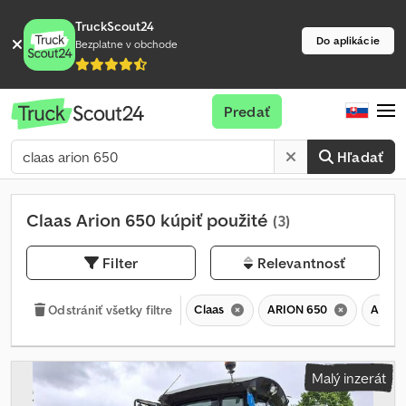
TruckScout24
Do aplikácie
Bezplatne v obchode
Predať
Hľadať
Claas Arion 650 kúpiť použité
(3)
Filter
Relevantnosť
Claas
ARION 650
ARIO
Odstrániť všetky filtre
Malý inzerát