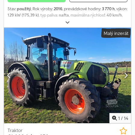
Stav:
použitý
, Rok výroby:
2016
, prevádzkové hodiny:
3 770 h
, výkon:
129 kW (175,39 k)
, typ paliva:
nafta
, maximálna rýchlosť:
40 km/h
,
veľkosť prednej pneumatiky:
540/65 R28
, veľkosť zadnej
pneumatiky:
650/65 R38
, veľkosť pneumatiky:
650/65 R38
, Výbava:
Malý inzerát
kabína, klimatizácia, pneumatická brzda, pohon všetkých
kolies
, Pneumatiky (predné): 540/65 R28, pneumatiky (zadné):
650/65 R38, prevádzkové hodiny: 3770, ovládacie zariadenie –
dvojčinné (4x), výstražné svetlo, ISOBUS_____Concept-Edition
540/65 R28 Trelleborg TM800 / pevný disk 650/65 R38 Trelleborg
TM800 / pevný disk, predný zdvíhací systém CLAAS 3,0 t, vonkajšie
ovládanie predného zdvíhacieho systému, príprava na ISOBUS
(predný zdvíhací systém), pneumatická brzdová sústava, 2 + 1
okruh, 4 ovládacie zariadenia, elektrohydraulické (CEBIS), predné
blatníky, nastaviteľné, 540 mm, držiak terminálu (montážna lišta),
miesto skladovania: zákazník. Dsdpfx Afjznqt Ielokr
1
/
14
Traktor