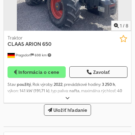
Skladovacie miesto: Zákazník Dkodpjzgqtfefx Aflsr
1
/
8
Traktor
CLAAS
ARION 650
Pragsdorf
698 km
Informácia o cene
Zavolať
Stav:
použitý
, Rok výroby:
2022
, prevádzkové hodiny:
3 250 h
,
výkon:
141 kW (191,71 k)
, typ paliva:
nafta
, maximálna rýchlosť:
40
km/h
, veľkosť prednej pneumatiky:
540/65R28
, veľkosť zadnej
pneumatiky:
650/65R38
, veľkosť pneumatiky:
650/65R38
, Výbava:
kabína, klimatizácia, palubný počítač, pneumatická brzda,
Uložiť hľadanie
pohon všetkých kolies, ďalšie svetlomety
, Obutie (vpredu):
540/65R28, Obutie (vzadu): 650/65R38, Prevádzkové hodiny: 3250,
Prvá registrácia: 2022, Hydraulický rozvádzač - dvojčinný (4x),