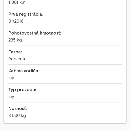
1 001 km
Prvá registrácia:
01/2016
Pohotovostná hmotnosť:
235 kg
Farba:
červená
Kabína vodiča:
iný
Typ prevodu:
iný
Nosnosť:
3 000 kg