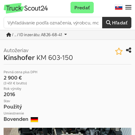
Predať
Hľadať
/ ... / ID inzerátu: A826-68-41
Autožeriav
Kinshofer
KM 603-150
Pevná cena plus DPH
2 900 €
(3 451 € brutto)
Rok výroby
2016
Stav
Použitý
Umiestnenie
Bovenden