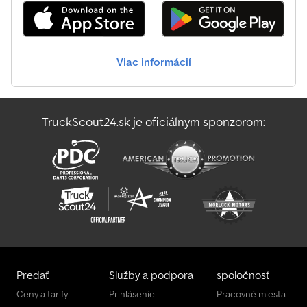
diferenciálu, žeriav
, Kontaktná osoba pre predaj: Frank Rau /
ruština / angličtina / nemčina - Bachar Ibrahim / arabčina /
angličtina / nemčina - Servis pre registráciu vozidla,
STK/EK/technická kontrola, preprava do prístavu 16-stupňová
Viac informácií
prevodovka, ekologická známka: 4 (zelená), diesel, trieda emisií:
Euro 5, polosynchrónna prevodovka, pohon zadnej nápravy, ťažné
zariadenie, klimatizácia, základná farba: biela Ďalšie prvky výbavy:
ABS, adaptívny tempomat, ťažné zariadenie, palubný počítač,
TruckScout24.sk je oficiálnym sponzorom:
uzávierka diferenciálu, ESP, pripravené na prevádzku, hydraulika
(pomocný pohon), kabína, žeriav, registrácia ako nákladné vozidlo,
nízka hlučnosť, cena na vyžiadanie (mobil), retardér/intardér,
tempomat, kontrola trakcie, video, imobilizér, centrálne zamykanie,
odpruženie: listové pružiny, úžitková hmotnosť (kg): 6310, trvalá
brzda (burza): retardér Typ nadstavby: Actros 1846, rok výroby 2013,
žeriav Meiller MK76RS, 4x4, Euro 5, retardér, HSN/TSN: 1313/000
Chyby a omyly vyhradené. Cedpfx Aszrh A Isbwjrf Vyhľadávacie
polia: adaptívny tempomat
Predať
Služby a podpora
spoločnosť
Ceny a tarify
Prihlásenie
Pracovné miesta