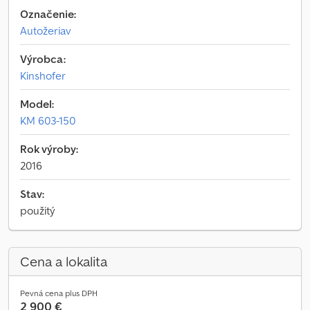
Označenie:
Autožeriav
Výrobca:
Kinshofer
Model:
KM 603-150
Rok výroby:
2016
Stav:
použitý
Cena a lokalita
Pevná cena plus DPH
2 900 €