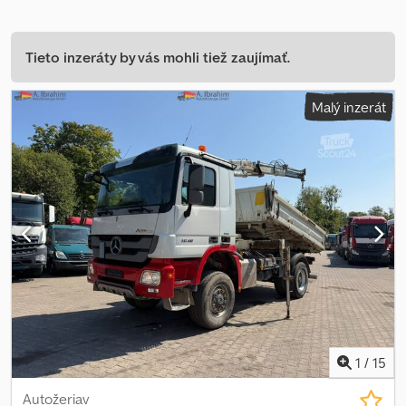
Tieto inzeráty by vás mohli tiež zaujímať.
Malý inzerát
1
/
15
Autožeriav