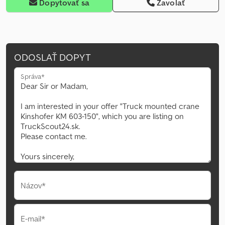
Dopytovať sa
Zavolať
ODOSLAŤ DOPYT
Správa*
Názov*
E-mail*