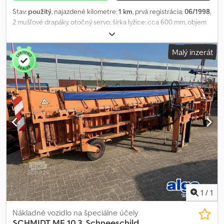
Stav:
použitý
, najazdené kilometre:
1 km
, prvá registrácia:
06/1998
,
2 mušľové drapáky, otočný servo, šírka lyžice: cca 600 mm, objem
300 litrov, hmotnosť 280 kg Codjwkcg Ijpfx Af Ueha
Malý inzerát
1
/
1
Nákladné vozidlo na špeciálne účely
SCHMIDT
MF 10.3, Schneeschild,