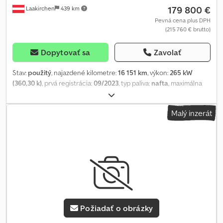
179 800 €
Laakirchen
439 km
Pevná cena plus DPH
(215 760 € brutto)
Dopytovať sa
Zavolať
Stav:
použitý
, najazdené kilometre:
16 151 km
, výkon:
265 kW
(360,30 k)
, prvá registrácia:
09/2023
, typ paliva:
nafta
, maximálna
hmotnosť nákladu:
7 100 kg
, celková hmotnosť:
18 000 kg
,
konfigurácia náprav:
4x4
, rázvor náprav:
3 900 mm
, farba:
Malý inzerát
oranžová
, kabína vodiča:
iný
, typ prevodu:
iný
, emisná trieda:
Euro
6
, zavesenie:
iný
, objem nakladacieho priestoru:
10 m³
, dĺžka
ložného priestoru:
4 600 mm
, šírka ložného priestoru:
2 400 mm
,
výška ložného priestoru:
900 mm
, Rok výroby:
2023
, Výbava:
ABS,
hydraulika, klimatizácia, navigačný systém, nezávislé kúrenie,
palubný počítač, pohon všetkých kolies, prípojné zariadenie,
systém kontroly trakcie, tempomat, uzávierka diferenciálu
, Táto
ponuka nie je záväzná. Vyhradzujeme si právo na chyby a predaj
do uzavretia zmluvy. Ak je uvedená cudzia mena, bude použitý
Požiadať o obrázky
aktuálny denný kurz. Platí mena, v ktorej sa vozidlo nachádza.
Využitie zvyškového tepla, filter pre stavebné prostredie, motor