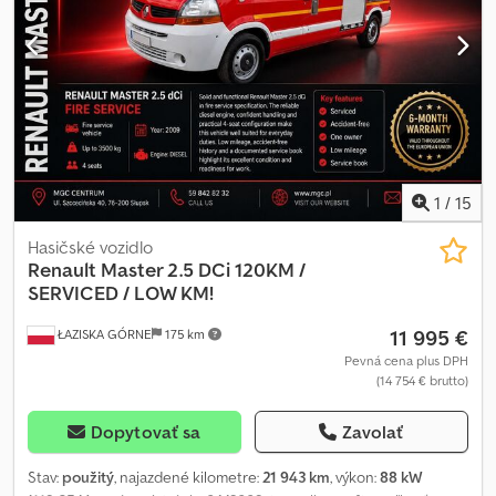
motora: 10 677 cm³ Výkon: 400 k Euro 6 Plne vzduchový podvozok
Držiak na rezervné koleso Ťažné zariadenie Zdvíhateľná tretia
náprava Nadstavba BDF Vozidlo upravené na výučbu jazdy
Prídavné pedále Kabína pre 5 osôb! Automatická prevodovka
Klimatizácia Tachograf Tempomat Chodpfjzrl Unex Af Usa Strešné
okno Rádio Cúvacia kamera Vozidlo zakúpené a servisované v
autorizovanom servise Mercedes. 100% bez nehody, kompletná
dokumentácia, 1 majiteľ. Technický aj vizuálny stav vynikajúci. K
dispozícii 6 podobných kusov.
1
/
15
Hasičské vozidlo
Renault
Master 2.5 DCi 120KM /
SERVICED / LOW KM!
11 995 €
ŁAZISKA GÓRNE
175 km
Pevná cena plus DPH
(14 754 € brutto)
Dopytovať sa
Zavolať
Stav:
použitý
, najazdené kilometre:
21 943 km
, výkon:
88 kW