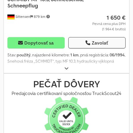
Schneepflug
1 650 €
Sittensen
879 km
Pevná cena plus DPH
(1 964 € brutto)
Dopytovať sa
Zavolať
Stav:
použitý
, najazdené kilometre:
1 km
, prvá registrácia:
06/1994
,
Snehová fréza „SCHMIDT“, typ: MF 10.3, hydraulicky výklopná
doľava/doprava, vrátane závesu, vozidlo môže byť polepené
reklamou a/alebo označené nápismi. PA1478 Cedpfx Aovy Rhgof
Usha
PEČAŤ DÔVERY
Predajcovia certifikovaní spoločnosťou TruckScout24