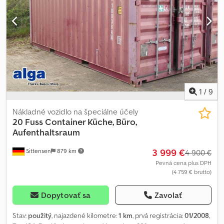
Kontaktujte nás!
1
/
9
Nákladné vozidlo na špeciálne účely
20 Fuss Container Küche, Büro,
Aufenthaltsraum
3 999 €
Sittensen
879 km
4 900 €
Pevná cena plus DPH
(4 759 € brutto)
Dopytovať sa
Zavolať
Stav:
použitý
, najazdené kilometre:
1 km
, prvá registrácia:
01/2008
,