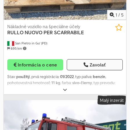
S.E.&O Vzhľadom na množstvo inzerátov a uvádzaných detailov
odporúča Aurora overiť správnosť údajov s predajným
personálom.
1
/
5
Nákladné vozidlo na špeciálne účely
RULLO NUOVO PER SCARRABILE
San Pietro in Gu' (PD)
695 km
Informácia o cene
Zavolať
Stav:
použitý
, prvá registrácia:
01/2022
, typ paliva:
benzín
,
pohotovostná hmotnosť:
11 kg
, farba:
sivo-čierny
, typ prevodu:
mechanický
, Rok výroby:
2022
, TITUL: NOVÝ VALEC PRE VÝMENNÉ
NADSTAVBY PRE 3-NÁPRAVOVÉ VOZIDLÁ SO ZÁVITMI NA
Malý inzerát
UKOTVENIE REF: 22-ATT-22 ROK: 2022 Chedpfxoxzlyvo Af Uea S
výhradou chýb a/nebo opomenutí. Uvedené ceny sú bez DPH. Pre
aktuálnu cenovú ponuku a podmienky prosíme kontaktujte
obchodné oddelenie. Pre viac informácií: Loris: 3484773001 URL:
#specialistinanadstavby SCARRABILI AURORA Pôsobí v oblasti