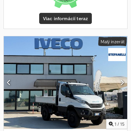
Viac informácií teraz
Malý inzerát
1
/
15