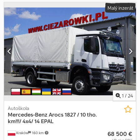
Malý inzerát
1
/
24
Autoškola
Mercedes-Benz
Arocs 1827 / 10 tho.
km!!!/ 4x4/ 14 EPAL
68 500 €
Kraków
160 km