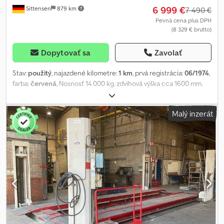
6 999 €
Sittensen
879 km
7 490 €
Pevná cena plus DPH
(8 329 € brutto)
Dopytovať sa
Zavolať
Stav:
použitý
, najazdené kilometre:
1 km
, prvá registrácia:
06/1974
,
farba:
červená
, Nosnosť 14 000 kg, zdvihová výška cca 1600 mm,
rozchod dráhy: 650 mm, elektrické pripojenie: 400 V, výkon
2x3,0kW, 4 stĺpy, vzdialenosť medzi stĺpmi 3150 mm, rozchod kolies
Malý inzerát
nastaviteľný, celkové rozmery (DxŠxV): 7000x3800x2330 mm,
vozidlo môže byť polepené alebo označené reklamou. Chedpfx
Afeqay R Ij Uoa