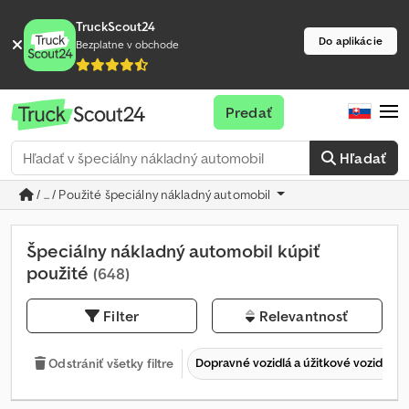
TruckScout24
Do aplikácie
Bezplatne v obchode
Predať
Hľadať
/ ... / Použité špeciálny nákladný automobil
Špeciálny nákladný automobil kúpiť
použité
(648)
Filter
Relevantnosť
Dopravné vozidlá a úžitkové vozidlá
Odstrániť všetky filtre