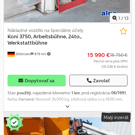
1
/
13
Nákladné vozidlo na špeciálne účely
Koni 3750, Arbeitsbühne, 24to.,
Werkstattbühne
15 990 €
Sittensen
879 km
16 750 €
Pevná cena plus DPH
(19 028 € brutto)
Dopytovať sa
Zavolať
Stav:
použitý
, najazdené kilometre:
1 km
, prvá registrácia:
06/1991
,
farba:
červená
, Nosnosť 24.000 kg, zdvihová výška cca 1.600 mm,
rozchod koľají: 800 mm, elektrické pripojenie: 400 V, výkon 2x2,2
kW, 4-stĺpový, vzdialenosť medzi stĺpmi 3.350 mm, rozchod
Malý inzerát
nastaviteľný, celkové rozmery: (DxŠxV) 7.500x4.000x2.500 mm
Codpfoqayxvex Af Uoha