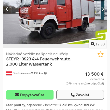
predaja a nákupu priemyselných a úžitkových vozidiel, špecializuje
sa predovšetkým na sektor odpadového hospodárstva.
Špecializujeme sa na nákladné vozidlá, prívesy a výmenné
nadstavby. Skladom máme viac než 50 ťažkých vozidiel a viac než
150 kontajnerov, výmenných nadstavieb s aj bez žeriavu. S.E.&O
Vzhľadom na množstvo inzerátov a detailov spoločnosť Aurora
odporúča overiť správnosť uvedených údajov s obchodným
personálom.
1
/
30
Nákladné vozidlo na špeciálne účely
STEYR
13S23 4x4 Feuerwehrauto,
2.000 Liter Wassertank
13 500 €
Bruck-Waasen
439 km
Pevná cena
(DPH nie je možné odpočítať)
Dopytovať sa
Zavolať
Stav:
použitý
, najazdené kilometre:
17 233 km
, výkon:
169 kW
(229,78 k)
, prvá registrácia:
04/1993
, typ paliva:
nafta
, konfigurácia