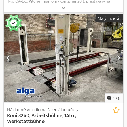
Typ: ICA-Box Kitchen, námorný kontajner 20ft., prestavaný na
kanceláriu/oddychovú miestnosť, steny a strop obložené a
izolované, predná časť: okno a dvere so svetlíkom, interiér:
Malý inzerát
chladnička, drez, skrinky, stôl, stoličky, rôzne upínacie oká na
stenách, vešiaky na oblečenie atď. Elektrická výbava: ističe,
kúrenie, osvetlenie, rôzne zásuvky, špecifikom je koncept
miestnosti v miestnosti, vďaka ktorému kontajner zvonku pôsobí
nenápadne, no zvnútra ako tepelne izolovaný obytný priestor.
Nová cena cca 18 000 €, dobrý stav. Chjdpfx Afox Sub Te Uja
PA1260 Naša ponuka je vo všeobecnosti bez novej TÜV prehliadky.
V prípade záujmu o novú TÜV prehliadku Vám radi poskytneme
ponuku od našich partnerských servisov! Vozidlo môže byť
polepené alebo popísané reklamou. Platí naše všeobecné
dodacie a platobné podmienky. Radi Vám pripravíme financovanie
alebo lízingovú ponuku na tento objekt. Prosím, kontaktujte nás!
1
/
8
Nákladné vozidlo na špeciálne účely
Koni 3240, Arbeitsbühne, 14to.,
Werkstattbühne