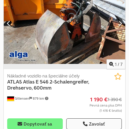
1
/
7
Nákladné vozidlo na špeciálne účely
ATLAS
Atlas E 546 2-Schalengreifer,
Drehservo, 600mm
1 190 €
Sittensen
879 km
1 390 €
Pevná cena plus DPH
(1 416 € brutto)
Dopytovať sa
Zavolať