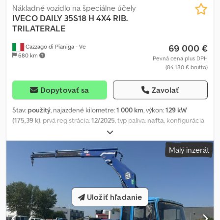
Nákladné vozidlo na špeciálne účely
IVECO
DAILY 35S18 H 4X4 RIB.
TRILATERALE
69 000 €
Cazzago di Pianiga - Ve
680 km
Pevná cena plus DPH
(84 180 € brutto)
Dopytovať sa
Zavolať
Stav:
použitý
, najazdené kilometre:
1 000 km
, výkon:
129 kW
(175,39 k)
, prvá registrácia:
12/2025
, typ paliva:
nafta
, konfigurácia
náprav:
2 nápravy
, farba:
iný
, kabína vodiča:
iný
, typ prevodu:
mechanický
, počet sedadiel:
3
, Iveco Daily 35S18 H, celonáhon
Malý inzerát
(4x4) s trojstrannou sklopnou nadstavbou. Vozidlo používané len
na výstavné účely! JEDINÝ EXEMPLÁR, KTORÝ SA DÁ RIADIŤ S
VODIČSKÝM PREUKAZOM KATEGÓRIE B A MÁ CELONÁHON!
Vozidlo je k dispozícii v našej pobočke v Pradamano (UD). Pre
informácie a fotografie kontaktujte: Giulio Desenibus, telefón:
Uložiť hľadanie
0432.409212, mobil/WhatsApp: 366.6069108; Davide Tonino,
telefón: 0432.409209, mobil/WhatsApp: 338.6218473; AWD. Codpfx