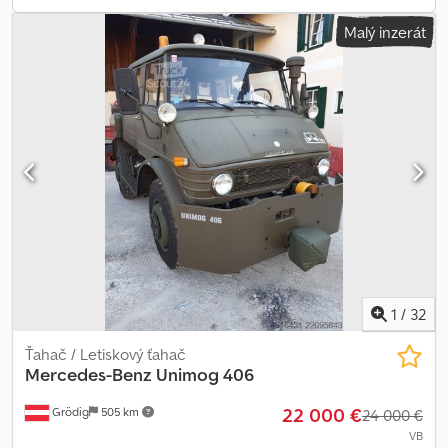
Malý inzerát
1
/
32
Ťahač / Letiskový ťahač
Mercedes-Benz
Unimog 406
22 000 €
Grödig
505 km
24 000 €
VB