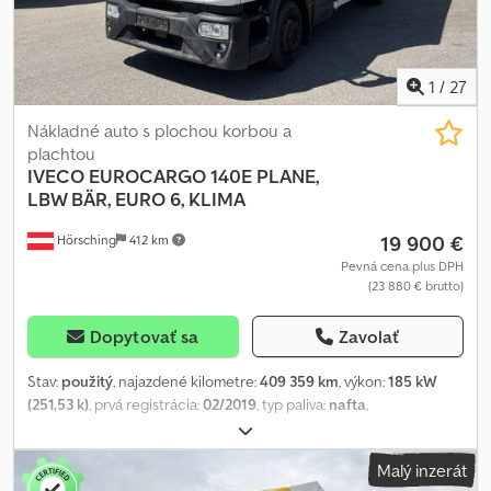
H Tsx Ah Uok
1
/
27
Nákladné auto s plochou korbou a
plachtou
IVECO
EUROCARGO 140E PLANE,
LBW BÄR, EURO 6, KLIMA
19 900 €
Hörsching
412 km
Pevná cena plus DPH
(23 880 € brutto)
Dopytovať sa
Zavolať
Stav:
použitý
, najazdené kilometre:
409 359 km
, výkon:
185 kW
(251,53 k)
, prvá registrácia:
02/2019
, typ paliva:
nafta
,
pohotovostná hmotnosť:
6 760 kg
, maximálna hmotnosť nákladu:
7 165 kg
, celková hmotnosť:
14 000 kg
, konfigurácia náprav:
2
Malý inzerát
nápravy
, brzdy:
brzdenie motorom
, kabína vodiča:
denná kabína
,