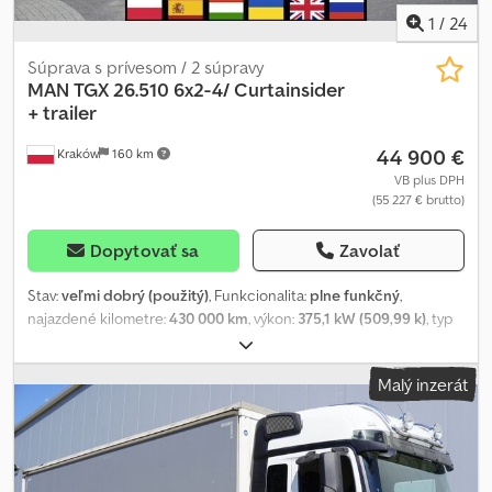
1
/
24
Súprava s prívesom / 2 súpravy
MAN
TGX 26.510 6x2-4/ Curtainsider
+ trailer
44 900 €
Kraków
160 km
VB plus DPH
(55 227 € brutto)
Dopytovať sa
Zavolať
Stav:
veľmi dobrý (použitý)
, Funkcionalita:
plne funkčný
,
najazdené kilometre:
430 000 km
, výkon:
375,1 kW (509,99 k)
, typ
paliva:
nafta
, pohotovostná hmotnosť:
11 610 kg
, maximálna
hmotnosť nákladu:
14 390 kg
, celková hmotnosť:
26 000 kg
,
Malý inzerát
konfigurácia náprav:
6x2
, farba:
biely
, kabína vodiča:
spacia
kabína
, typ prevodu:
automatický
, emisná trieda:
Euro 6
,
zavesenie:
vzduch
, dĺžka ložného priestoru:
8 200 mm
, šírka
ložného priestoru:
2 470 mm
, výška ložného priestoru:
2 920 mm
,
Rok výroby:
2020
, Výbava:
AdBlue, Tachograf, klimatizácia,