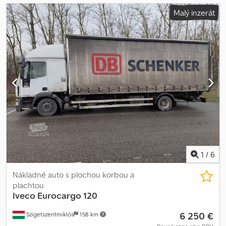
Malý inzerát
1
/
6
Nákladné auto s plochou korbou a
plachtou
Iveco
Eurocargo 120
6 250 €
Szigetszentmiklós
158 km