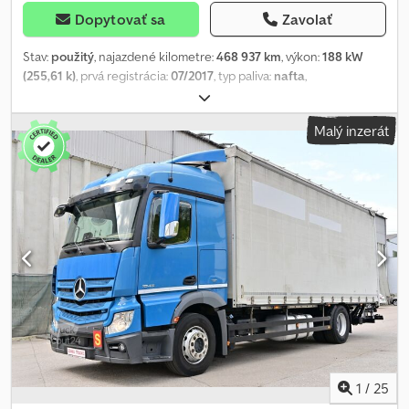
Dopytovať sa
Zavolať
Stav:
použitý
, najazdené kilometre:
468 937 km
, výkon:
188 kW
(255,61 k)
, prvá registrácia:
07/2017
, typ paliva:
nafta
,
pohotovostná hmotnosť:
7 725 kg
, maximálna hmotnosť nákladu:
7 200 kg
, celková hmotnosť:
15 000 kg
, konfigurácia náprav:
2
Malý inzerát
nápravy
, rázvor náprav:
4 800 mm
, ďalšia kontrola (TÜV):
07/2027
,
brzdy:
brzdenie motorom
, typ prevodu:
automatický
, emisná
trieda:
Euro 6
, zavesenie:
oceľ-vzduch
, počet sedadiel:
2
, celková
dĺžka:
2 550 mm
, celková výška:
9 350 mm
, stavebná výška:
375 000 mm
, Výbava:
ABS, centrálne zamykanie, klimatizácia,
palubný počítač, pneumatická brzda, tempomat, uzávierka
diferenciálu
, | Renault | Hydraulická plošina Palfinger |
Automatická prevodovka, norma E6 | Klimatizácia, nezávislé
vykurovanie | Elektrické okná, elektrické zrkadlá | Tempomat,
uzávierka diferenciálu | Rádio/CD | Celková hmotnosť: 15 000 kg,
užitočná nosnosť: 7 200 kg | Pneumatiky 285/70R19,5 | | Vnútorné
rozmery | D: 7,25 m | Š: 2,48 m | V: 2,50 m | Chyby a omyly, zmeny a
predaj vyhradené. Dcjdpfx Aozpx U Ash Usk
1
/
25