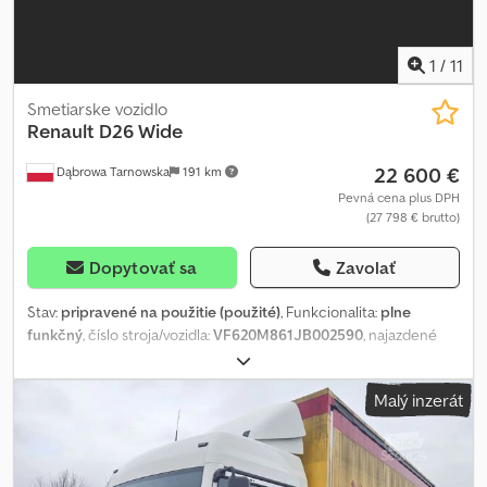
predajni. 100% bez nehody, kompletná dokumentácia, 1 majiteľ
Technický a vizuálny stav je vynikajúci.
1
/
11
Smetiarske vozidlo
Renault
D26 Wide
22 600 €
Dąbrowa Tarnowska
191 km
Pevná cena plus DPH
(27 798 € brutto)
Dopytovať sa
Zavolať
Stav:
pripravené na použitie (použité)
, Funkcionalita:
plne
funkčný
, číslo stroja/vozidla:
VF620M861JB002590
, najazdené
kilometre:
186 886 km
, prvá registrácia:
03/2018
, typ paliva:
nafta
,
pohotovostná hmotnosť:
14 089 kg
, maximálna hmotnosť nákladu:
Malý inzerát
12 910 kg
, celková hmotnosť:
27 000 kg
, veľkosť pneumatiky:
315/80R22,5
, konfigurácia náprav:
6x2
, rázvor náprav:
3 900 mm
,
vzdialenosť náprav:
1 350 mm
, palivo:
nafta
, brzdy:
retardér
, farba:
biely
, typ prevodu:
automatický
, emisná trieda:
Euro 6
, zavesenie: