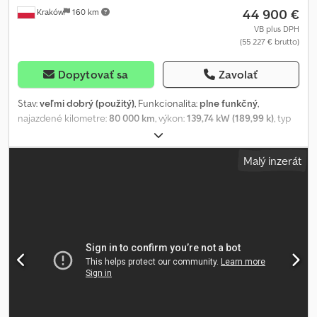
44 900 €
Kraków
160 km
VB plus DPH
(55 227 € brutto)
Dopytovať sa
Zavolať
Stav:
veľmi dobrý (použitý)
, Funkcionalita:
plne funkčný
,
najazdené kilometre:
80 000 km
, výkon:
139,74 kW (189,99 k)
, typ
paliva:
nafta
, celková hmotnosť:
17 976 kg
, konfigurácia náprav:
4x2
, farba:
biely
, kabína vodiča:
spacia kabína
, typ prevodu:
Malý inzerát
mechanický
, emisná trieda:
Euro 6
, zavesenie:
oceľ-vzduch
, Rok
výroby:
2022
, Výbava:
AdBlue, Tachograf, klimatizácia, prípojné
zariadenie, tempomat, uzávierka diferenciálu
, MAN TGL 8.190
4×2 / spacia kabína / 80 tisíc km!!! / 2022 / súprava Rok 2022
Najazdené: 80 tisíc km Technické údaje Celková hmotnosť: 7 490
kg Dodpfxozrf Iuj Ah Ujck Celková hmotnosť so súpravou: 17 976
kg Euro 6 Výkon: 190 k 4×2 Zadné vzduchové odpruženie
Uzávierka diferenciálu Ťažné zariadenie Držiak na rezervné koleso
Nadstavba s posuvnou plachtou Súčasťou je trojnápravový príves.
Spacia kabína Manuálna prevodovka Strešné okno Tempomat
Klimatizácia Tachograf Vozidlo bolo kúpené a servisované v MAN