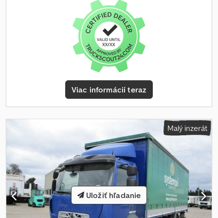
počet sedadiel:
2
, dĺžka ložného priestoru:
7 200 mm
, šírka
ložného priestoru:
2 480 mm
, výška ložného priestoru:
2 650 mm
,
Výbava:
ABS, klimatizácia, registrácia nákladného vozidla,
tempomat, uzávierka diferenciálu
, | Volvo FL 240 Plachta |
Manuálna prevodovka, EURO4, Klimatizácia | Zdvíhacia plošina
1500kg | Elektrické okná, vyhrievané zrkadlá | Rádio, strešné okno,
uzávierka diferenciálu | Pneumatiky: 265/70 R19,5 | Exportné
vozidlo | Nakladacie rozmery: D:7,20m, Š:248cm, V:cca 260cm |
Zmena, zadávacie chyby a predchádzajúci predaj vyhradené.
Viac informácií teraz
Dedpezmxpzofx Ah Uock
Malý inzerát
Uložiť hľadanie