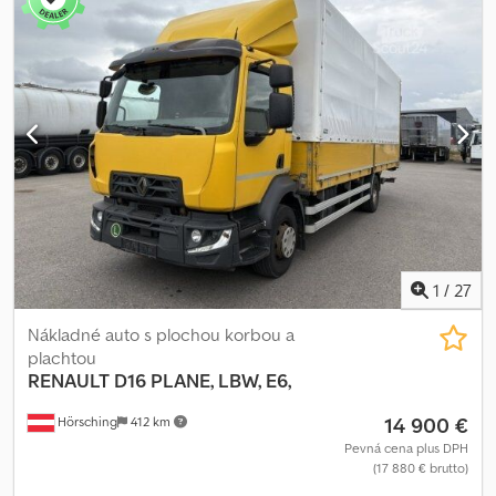
typ prevodu:
automatický
, emisná trieda:
Euro 6
, zavesenie:
oceľ-
vzduch
, počet sedadiel:
2
, Výbava:
ABS, klimatizácia,
pneumatická brzda, registrácia nákladného vozidla, uzávierka
diferenciálu
, | Iveco Eurocargo 140E | Nakladacia plošina BÄR,
nosnosť 1500 kg | Automatická prevodovka, EURO6, klimatizácia |
Elektrické okná | Asistent na udržiavanie v jazdnom pruhu,
asistent na rozjazd do kopca | Chladené a vyhrievané sedadlá |
Vyhradzujeme si právo na chyby, preklepy a predaj pred uvedením
do ponuky. Dcedpfx Ahszp U R Tj Usk
1
/
27
Nákladné auto s plochou korbou a
plachtou
RENAULT
D16 PLANE, LBW, E6,
14 900 €
Hörsching
412 km
Pevná cena plus DPH
(17 880 € brutto)