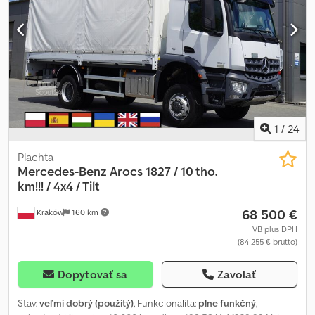
prevodovka Rádio Dcjdszrf I Ispfx Ah Usk Tachograf Cúvacia
kamera Tempomat Posuvná strecha Vozidlo bolo zakúpené a
servisované v predajni MAN. 100% bez nehôd, úplná
dokumentácia, 1 majiteľ Technický aj vizuálny stav je vynikajúci.
1
/
24
Plachta
Mercedes-Benz
Arocs 1827 / 10 tho.
km!!! / 4x4 / Tilt
68 500 €
Kraków
160 km
VB plus DPH
(84 255 € brutto)
Dopytovať sa
Zavolať
Stav:
veľmi dobrý (použitý)
, Funkcionalita:
plne funkčný
,