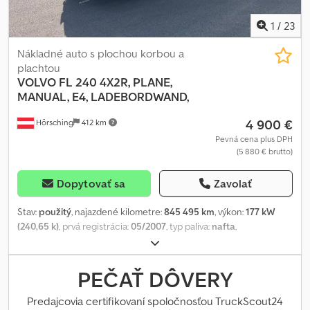
1
/
23
Nákladné auto s plochou korbou a
plachtou
VOLVO
FL 240 4X2R, PLANE,
MANUAL, E4, LADEBORDWAND,
4 900 €
Hörsching
412 km
Pevná cena plus DPH
(5 880 € brutto)
Dopytovať sa
Zavolať
Stav:
použitý
, najazdené kilometre:
845 495 km
, výkon:
177 kW
(240,65 k)
, prvá registrácia:
05/2007
, typ paliva:
nafta
,
pohotovostná hmotnosť:
7 010 kg
, maximálna hmotnosť nákladu:
4 905 kg
, celková hmotnosť:
11 990 kg
, veľkosť pneumatiky:
265/70 R19,5
, konfigurácia náprav:
2 nápravy
, brzdy:
brzdenie
PEČAŤ DÔVERY
motorom
, kabína vodiča:
denná kabína
, typ prevodu:
mechanický
, emisná trieda:
Euro 4
, zavesenie:
oceľ-vzduch
,
Predajcovia certifikovaní spoločnosťou TruckScout24