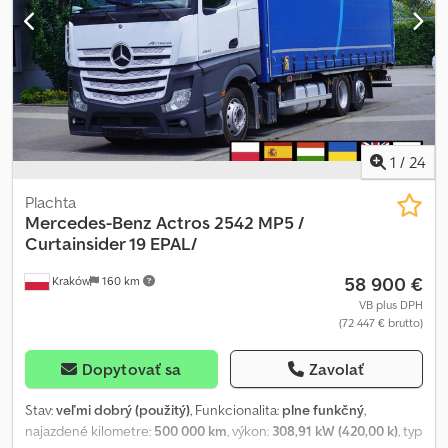
1
/
24
Plachta
Mercedes-Benz
Actros 2542 MP5 /
Curtainsider 19 EPAL/
58 900 €
Kraków
160 km
VB plus DPH
(72 447 € brutto)
Dopytovať sa
Zavolať
Stav:
veľmi dobrý (použitý)
, Funkcionalita:
plne funkčný
,
najazdené kilometre:
500 000 km
, výkon:
308,91 kW (420,00 k)
, typ