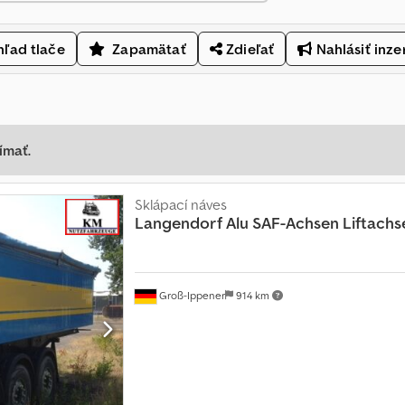
ľad tlače
Zapamätať
Zdieľať
Nahlásiť inze
ímať.
Sklápací náves
Langendorf
Alu SAF-Achsen Liftachs
Groß-Ippener
914 km