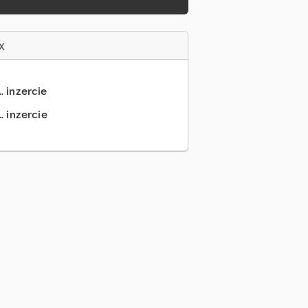
x
.. inzercie
. inzercie