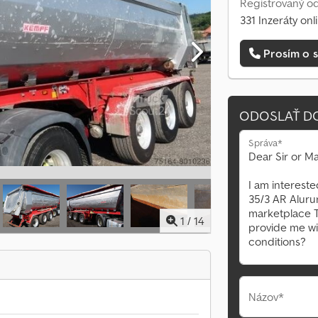
Registrovaný od
331 Inzeráty onl
Prosím o s
ODOSLAŤ D
Správa*
1
/
14
Názov*