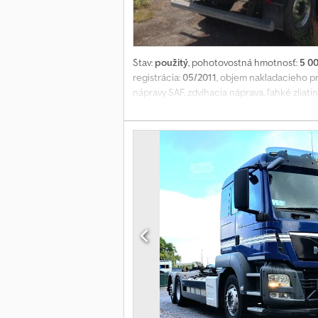
Stav:
použitý
, pohotovostná hmotnosť:
5 0
registrácia:
05/2011
, objem nakladacieho pr
nápravy SAF, zdvíhacia náprava, ľahké zliat
rolovacia plachta. Zmeny, medzipredaj a 