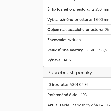
Šírka ložného priestoru:
2 350 mm
Výška ložného priestoru:
1 600 mm
Objem nakladacieho priestoru:
25 
Zavesenie:
vzduch
Veľkosť pneumatiky:
385/65 r22,5
Výbava:
ABS
Podrobnosti ponuky
ID inzerátu:
A801-02-36
Referenčné číslo:
403
Aktualizácia:
naposledy dňa 04.10.