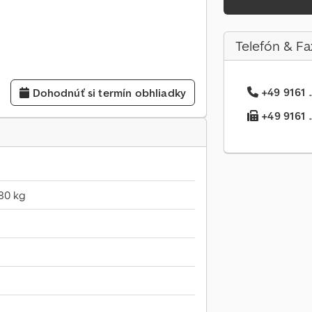
Telefón & Fa
+49 9161 .
Dohodnúť si termín obhliadky
+49 9161 ..
80 kg