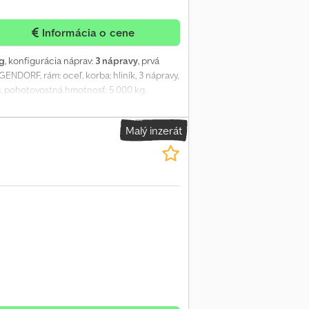
Informácia o cene
kg
, konfigurácia náprav:
3 nápravy
, prvá
GENDORF, rám: oceľ, korba: hliník, 3 nápravy,
g, pohotovostná hmotnosť: 5 000 kg,
Malý inzerát