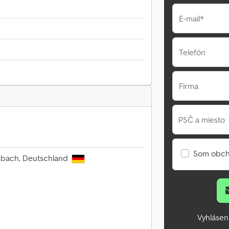
E-mail*
Telefón
Firma
PSČ a miesto
Som obch
Stübach, Deutschland
Vyhlásen