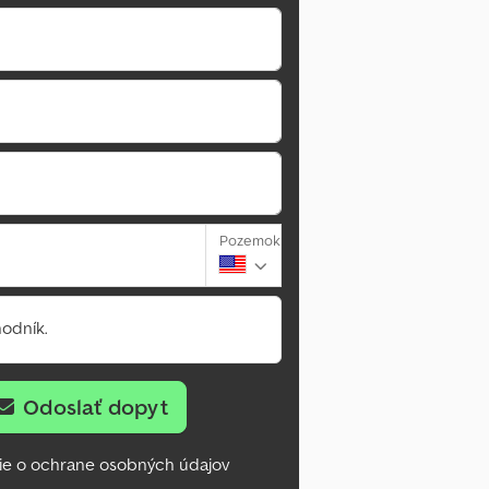
Pozemok
odník.
Odoslať dopyt
ie o ochrane osobných údajov