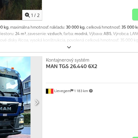
1
/
2
00 kg
, maximálna hmotnosť nákladu:
30 000 kg
, celková hmotnosť:
35 000 
iestoru:
24 m³
, zavesenie:
vzduch
, farba:
modrá
, Výbava:
ABS
, Výrobca: LAN
inové disky Alcoa, vysoká konštrukcia, povolená celková hmotnosť: 35 000 k
chyby vyhradené. Dcodoib Uwbopfx Amgjk
Kontajnerový systém
MAN
TGS 26.440 6X2
Lievegem
1 183 km