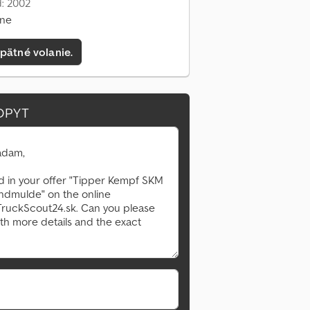
: 2002
ine
pätné volanie.
OPYT