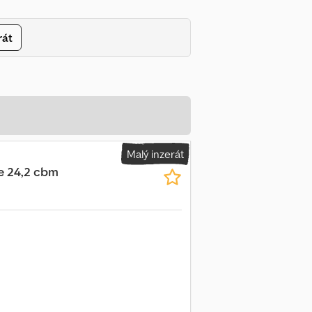
rát
Malý inzerát
e 24,2 cbm
Požiadať o viac obrázkov