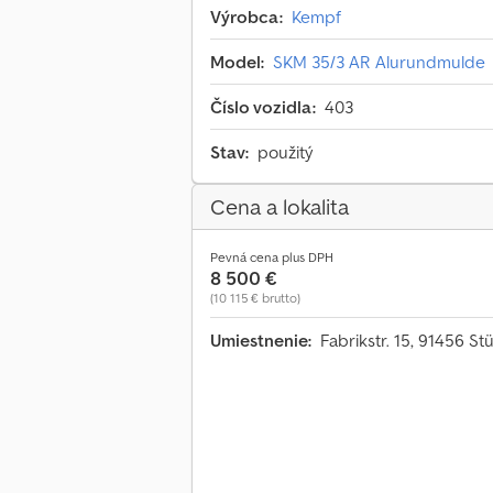
Výrobca:
Kempf
Model:
SKM 35/3 AR Alurundmulde
Číslo vozidla:
403
Stav:
použitý
Cena a lokalita
Pevná cena plus DPH
8 500 €
(10 115 € brutto)
Umiestnenie:
Fabrikstr. 15, 91456 