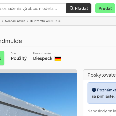
Hľadať
Predať
Sklápací náves
ID inzerátu: A801-02-36
undmulde
Stav
Umiestnenie
Použitý
Diespeck
t
Poskytovate
Poznámk
sa prihláste,
Naposledy onlin