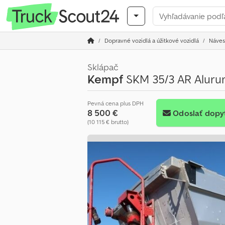
Dopravné vozidlá a úžitkové vozidlá
Náves
Sklápač
Kempf
SKM 35/3 AR Alur
Pevná cena plus DPH
8 500 €
Odoslať dopy
(10 115 € brutto)