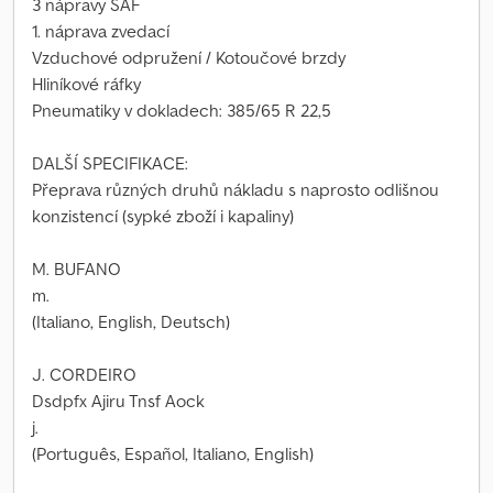
3 nápravy SAF
1. náprava zvedací
Vzduchové odpružení / Kotoučové brzdy
Hliníkové ráfky
Pneumatiky v dokladech: 385/65 R 22,5
DALŠÍ SPECIFIKACE:
Přeprava různých druhů nákladu s naprosto odlišnou
konzistencí (sypké zboží i kapaliny)
M. BUFANO
m.
(Italiano, English, Deutsch)
J. CORDEIRO
Dsdpfx Ajiru Tnsf Aock
j.
(Português, Español, Italiano, English)