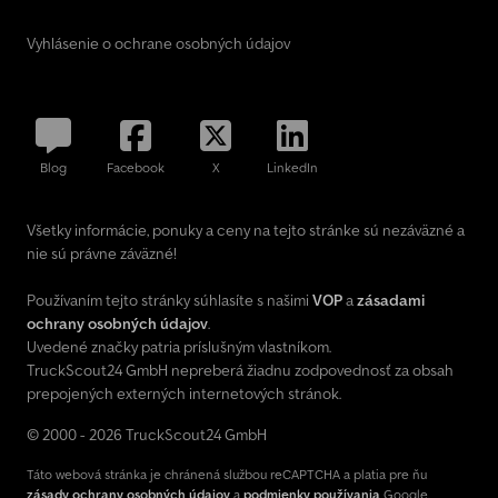
Vyhlásenie o ochrane osobných údajov
Blog
Facebook
X
LinkedIn
Všetky informácie, ponuky a ceny na tejto stránke sú nezáväzné a
nie sú právne záväzné!
Používaním tejto stránky súhlasíte s našimi
VOP
a
zásadami
ochrany osobných údajov
.
Uvedené značky patria príslušným vlastníkom.
TruckScout24 GmbH nepreberá žiadnu zodpovednosť za obsah
prepojených externých internetových stránok.
© 2000 - 2026 TruckScout24 GmbH
Táto webová stránka je chránená službou reCAPTCHA a platia pre ňu
zásady ochrany osobných údajov
a
podmienky používania
Google.