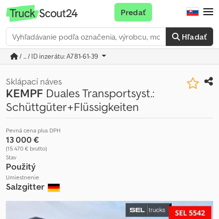
Predať
Hľadať
/ ... / ID inzerátu: A781-61-39
Sklápací náves
KEMPF
Duales Transportsyst.:
Schüttgüter+Flüssigkeiten
Pevná cena plus DPH
13 000 €
(15 470 € brutto)
Stav
Použitý
Umiestnenie
Salzgitter