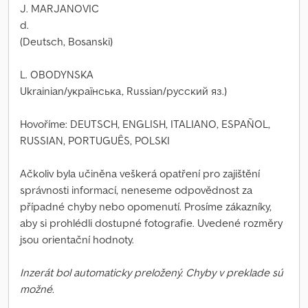
J. MARJANOVIC
d.
(Deutsch, Bosanski)
L. OBODYNSKA
Ukrainian/українська, Russian/русский яз.)
Hovoříme: DEUTSCH, ENGLISH, ITALIANO, ESPAÑOL,
RUSSIAN, PORTUGUÊS, POLSKI
Ačkoliv byla učiněna veškerá opatření pro zajištění
správnosti informací, neneseme odpovědnost za
případné chyby nebo opomenutí. Prosíme zákazníky,
aby si prohlédli dostupné fotografie. Uvedené rozměry
jsou orientační hodnoty.
Inzerát bol automaticky preložený. Chyby v preklade sú
možné.