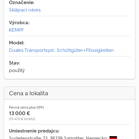
Označenie:
Sklápací náves
Výrobca:
KEMPF
Model:
Duales Transportsyst.: Schüttgüter+Flüssigkeiten
Stav:
použitý
Cena a lokalita
Pevná cena plus DPH
13 000 €
(15 470 € brutto)
Umiestnenie predajcu:
Sudetenstraße 22, 38239 Salzgitter, Nemecko