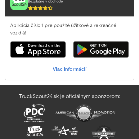
Bezplatne v obchode
Aplikácia číslo 1 pre použité úžitkové a rekreačné
vozidlá!
Viac informácií
TruckScout24.sk je oficiálnym sponzorom: