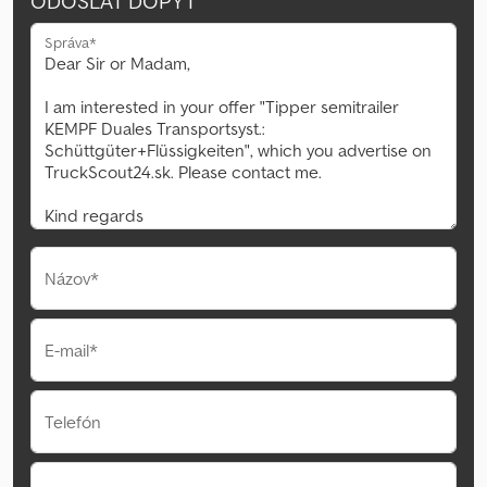
ODOSLAŤ DOPYT
Správa*
Názov*
E-mail*
Telefón