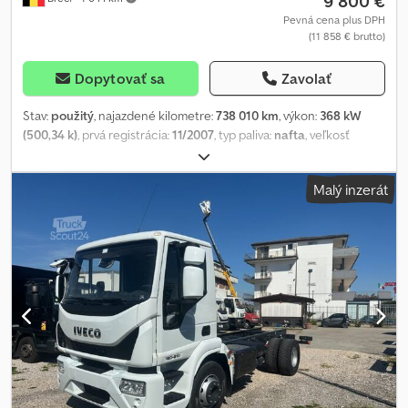
9 800 €
Pevná cena plus DPH
(11 858 € brutto)
Dopytovať sa
Zavolať
Stav:
použitý
, najazdené kilometre:
738 010 km
, výkon:
368 kW
(500,34 k)
, prvá registrácia:
11/2007
, typ paliva:
nafta
, veľkosť
pneumatiky:
385/55R22-5
, stav pneumatík:
25 percento
,
konfigurácia náprav:
4x2
, rázvor náprav:
3 700 mm
, palivo:
nafta
,
Malý inzerát
brzdy:
retardér
, typ prevodu:
poloautomatický
, počet
prevodových stupňov:
12
, emisná trieda:
Euro 5
, zavesenie:
vzduch
, celková dĺžka:
5 800 mm
, celková výška:
3 800 mm
, Rok
výroby:
2007
, Výbava:
klimatizácia, retardér, spojler
, = Ďalšie
možnosti a príslušenstvo = - Digitálny tachograf - Rádio/CD
prehrávač - Slnečná clona = Poznámky = Lowdeck Euro 5 = Ďalšie
informácie = Profil pneumatík: 25 % Pruženie: vzduchové
odpruženie Predná náprava: rozmer pneumatiky: 385/55R22,5;
riadená Rozmer pneumatík vzadu: 315/70R22,5 Objem motora: 15
607 cm³ Prevádzková hmotnosť: 7 790 kg Nosnosť: 11 210 kg
Celková prípustná hmotnosť: 19 000 kg Výška ťažného čapu (fifth
wheel): 1,2 m = Informácie o firme = Pri dopytoch vždy uvádzajte