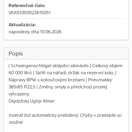
Referenčné číslo:
VAX03350022615051
Aktualizácia:
naposledy dňa 10.06.2026
Popis
| Schwingenschlögel sklápěcí silonávěs | Celkový objem:
60 000 litrů | Skříň na nářadí, držák na rezervní kolo, |
Nápravy BPW s kotoučovými brzdami | Pneumatiky:
385/65 R22,5 | Změny, omyly a předchozí prodej
vyhrazeny.
Dkjdpfoiq Ughjx Almer
Inzerát bol automaticky preložený. Chyby v preklade sú
možné.