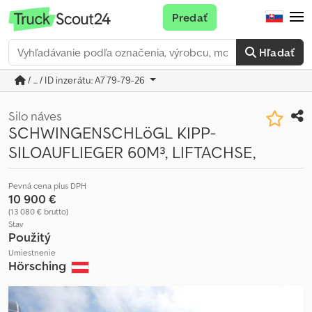
Predať
Hľadať
/ ... / ID inzerátu: A779-79-26
Silo náves
SCHWINGENSCHLöGL KIPP-
SILOAUFLIEGER 60M³, LIFTACHSE,
Pevná cena plus DPH
10 900 €
(13 080 € brutto)
Stav
Použitý
Umiestnenie
Hörsching