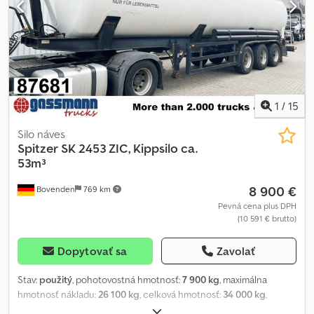
1
/
15
Silo náves
Spitzer
SK 2453 ZIC, Kippsilo ca.
53m³
8 900 €
Bovenden
769 km
Pevná cena plus DPH
(10 591 € brutto)
Dopytovať sa
Zavolať
Stav:
použitý
, pohotovostná hmotnosť:
7 900 kg
, maximálna
hmotnosť nákladu:
26 100 kg
, celková hmotnosť:
34 000 kg
,
konfigurácia náprav:
3 nápravy
, prvá registrácia:
12/1986
, objem