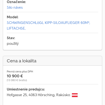
Označenie:
Silo náves
Model:
SCHWINGENSCHLöGL KIPP-SILOAUFLIEGER 60M³,
LIFTACHSE,
Stav:
použitý
Cena a lokalita
Pevná cena plus DPH
10 900 €
(13 080 € brutto)
Umiestnenie predajcu:
Hofgasse 25, 4063 Hörsching, Rakúsko