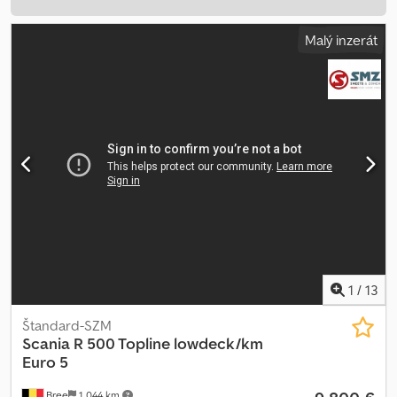
Malý inzerát
1
/
13
Štandard-SZM
Scania
R 500 Topline lowdeck/km
Euro 5
Bree
1 044 km