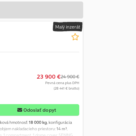
Malý inzerát
23 900 €
24 900 €
Pevná cena plus DPH
(28 441 € brutto)
Odoslať dopyt
elková hmotnosť:
18 000 kg
, konfigurácia
, objem nakladacieho priestoru:
14 m³
,
ers, 1 compartment, 1 dome cover, SENING