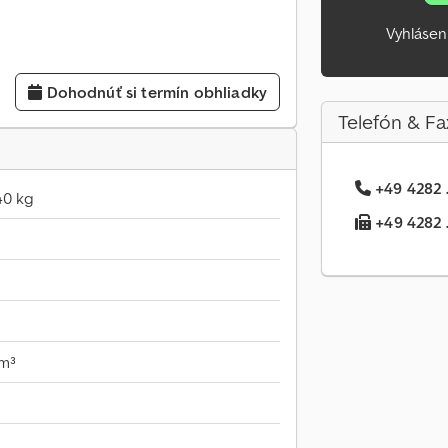
Vyhlásen
Dohodnúť si termín obhliadky
Telefón & Fa
+49 4282 .
40 kg
+49 4282 .
m³