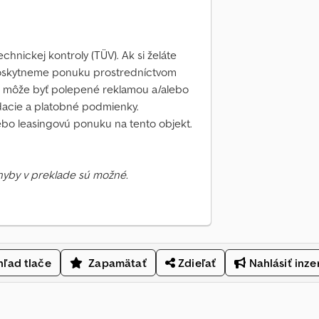
chnickej kontroly (TÜV). Ak si želáte
poskytneme ponuku prostredníctvom
lo môže byť polepené reklamou a/alebo
dacie a platobné podmienky.
ebo leasingovú ponuku na tento objekt.
Chyby v preklade sú možné.
ľad tlače
Zapamätať
Zdieľať
Nahlásiť inze