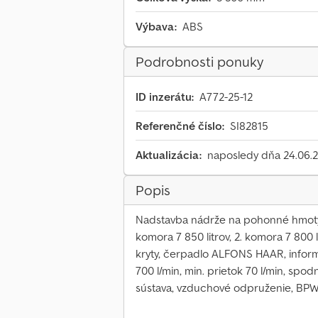
Výbava:
ABS
Podrobnosti ponuky
ID inzerátu:
A772-25-12
Referenčné číslo:
SI82815
Aktualizácia:
naposledy dňa 24.06.
Popis
Nadstavba nádrže na pohonné hmoty, o
komora 7 850 litrov, 2. komora 7 800 l
kryty, čerpadlo ALFONS HAAR, inform
700 l/min, min. prietok 70 l/min, sp
sústava, vzduchové odpruženie, BP