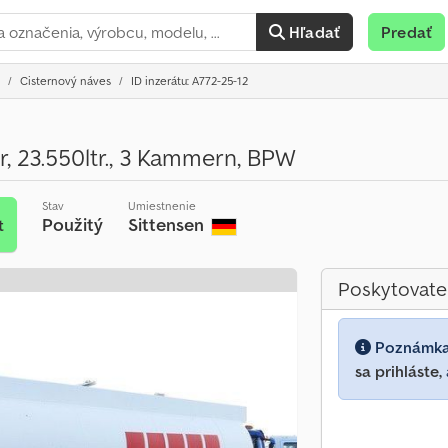
Hľadať
Predať
Cisternový náves
ID inzerátu: A772-25-12
r, 23.550ltr., 3 Kammern, BPW
Stav
Umiestnenie
Použitý
Sittensen
t
Poskytovate
Poznámk
sa prihláste,