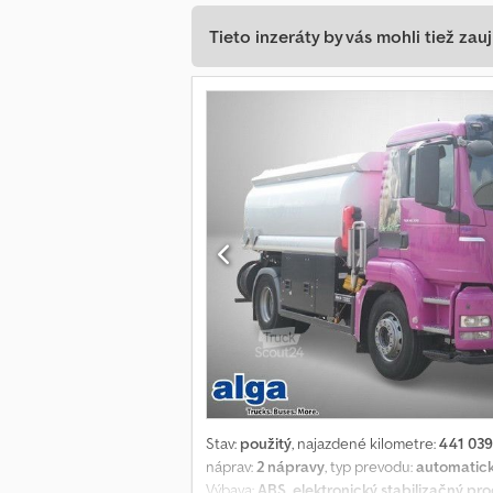
Tieto inzeráty by vás mohli tiež zauj
Stav:
použitý
, najazdené kilometre:
441 03
náprav:
2 nápravy
, typ prevodu:
automatic
Výbava:
ABS, elektronický stabilizačný pro