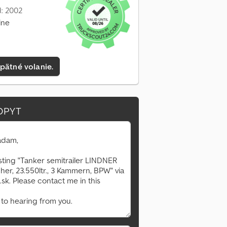
: 2002
ine
pätné volanie.
OPYT