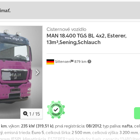
ímať.
Cisternové vozidlo
MAN
18.400 TGS BL 4x2, Esterer,
13m³,Sening,Schlauch
Sittensen
879 km
1
/
15
9 km
, výkon:
235 kW (319,51 k)
, prvá registrácia:
08/2012
, typ paliva:
nafta
, c
ký
, emisná trieda:
Euro 5
, celková šírka:
2 500 mm
, celková výška:
3 200 mm
gram (ESP), klimatizácia
, ESTERER tank body for fuels, capacity 13,480 lit