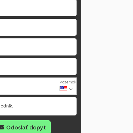
Pozemok
odník.
Odoslať dopyt