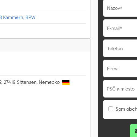
Názov*
., 3 Kammern, BPW
E-mail*
Telefón
Firma
 2, 27419 Sittensen, Nemecko
PSČ a miesto
Som obch