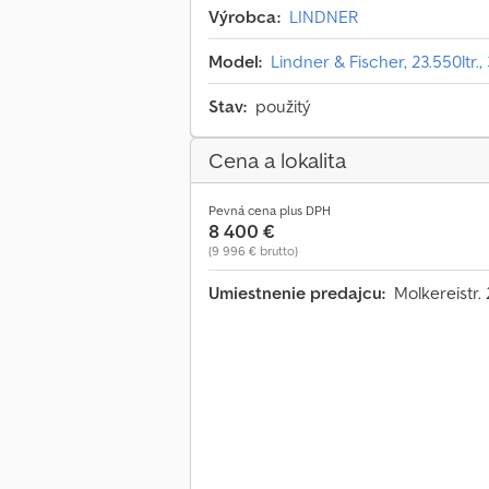
Výrobca:
LINDNER
Model:
Lindner & Fischer, 23.550ltr
Stav:
použitý
Cena a lokalita
Pevná cena plus DPH
8 400 €
(9 996 € brutto)
Umiestnenie predajcu:
Molkereistr.