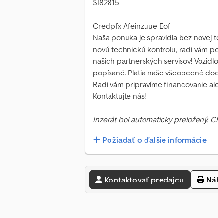
SI82815
Credpfx Afeinzuue Eof
Naša ponuka je spravidla bez novej te
novú technickú kontrolu, radi vám 
našich partnerských servisov! Vozid
popísané. Platia naše všeobecné do
Radi vám pripravíme financovanie al
Kontaktujte nás!
Inzerát bol automaticky preložený. 
Požiadať o ďalšie informácie
Kontaktovať predajcu
Náh