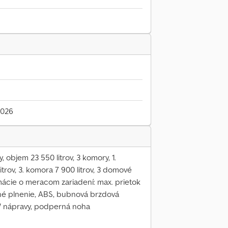
2026
bjem 23 550 litrov, 3 komory, 1.
itrov, 3. komora 7 900 litrov, 3 domové
ácie o meracom zariadení: max. prietok
odné plnenie, ABS, bubnová brzdová
W nápravy, podperná noha