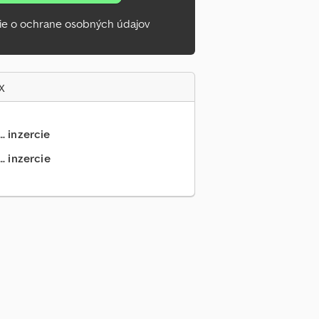
ie o ochrane osobných údajov
x
.. inzercie
.. inzercie