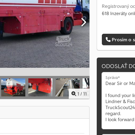
Registrovaný od
618 Inzeráty onl
Prosím o s
ODOSLAŤ D
Správa*
1
/
11