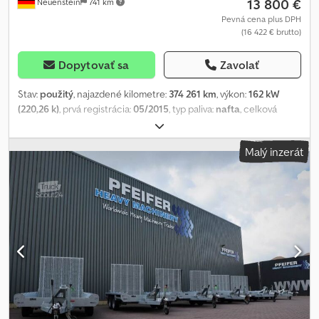
13 800 €
Neuenstein
741 km
Pevná cena plus DPH
(16 422 € brutto)
Dopytovať sa
Zavolať
Stav:
použitý
, najazdené kilometre:
374 261 km
, výkon:
162 kW
(220,26 k)
, prvá registrácia:
05/2015
, typ paliva:
nafta
, celková
hmotnosť:
7 490 kg
, farba:
biely
, typ prevodu:
mechanický
, emisná
trieda:
Euro 6
, počet sedadiel:
3
, objem nakladacieho priestoru:
46
Malý inzerát
m³
, dĺžka ložného priestoru:
7 180 mm
, šírka ložného priestoru:
2 450 mm
, výška ložného priestoru:
2 630 mm
, Výbava:
ABS,
klimatizácia
, * 1360 – Identifikačné číslo vozidla pre telefonické
dopyty * 3-miestne * ABS, ASR, manuálna prevodovka so 6
stupňami, motorová brzda, tempomat, uzávierka diferenciálu,
komfortné vyhrievané sedadlo s opierkami rúk, rádio s CD
prehrávačom, klimatizácia, elektrické okná, elektrické a
vyhrievané spätné zrkadlá, strešný spojler, AdBlue, ťažné
zariadenie s priemerom gule 40 mm, vzduchové odpruženie
zadnej nápravy Crodpfx Amevycnxjhsf * Prepravný box s filcovou
výstelkou, zabudované upevňovacie lišty, portálové dvere *
Pravidelne servisované, posledná údržba pri 373 576 km v júni