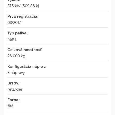
375 kW (509,86 k)
Prvá registrácia:
03/2017
Typ paliva:
nafta
Celková hmotnosť:
26 000 kg
Konfigurácia náprav:
3 nápravy
Brzdy:
retardér
Farba:
žltá