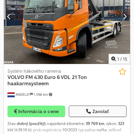
eyes.
1
/
15
Systém hákového ramena
VOLVO
FM 430 Euro 6 VDL 21 Ton
haakarmsysteem
ANDELST
1 056 km
Informácia o cene
Zavolať
Stav:
dobrý (použitý)
, najazdené kilometre:
39 769 km
, výkon:
323
kW (439,16 k)
, prvá registrácia:
10/2023
, typ paliva:
nafta
, veľkosť