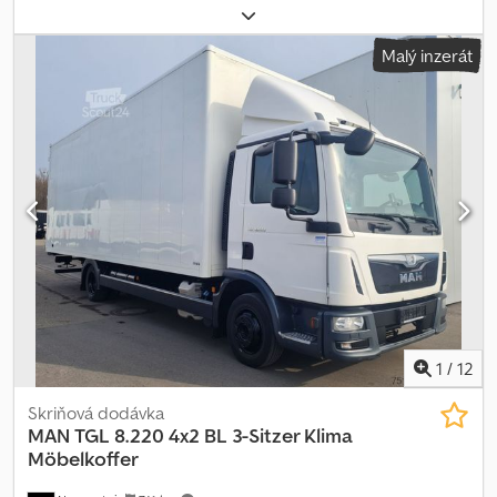
Malý inzerát
1
/
12
Skriňová dodávka
MAN
TGL 8.220 4x2 BL 3-Sitzer Klima
Möbelkoffer