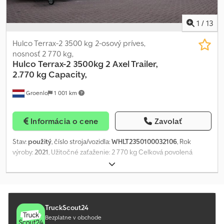
2024 * Pneumatiky predná náprava: 215/75R17,5 (6/7 mm) *
Pneumatiky zadná náprava: 215/75R17,5 (7/7, 6/7 mm) ----naša e-
1
/
13
mailová adresa: naše služby pre vás: – zabezpečenie krátkodobých
alebo colných evidenčných čísel – preprava / doručenie v rámci
Hulco Terrax-2 3500 kg 2-osový príves,
EÚ – colné odbavenie vozidiel do tretích krajín WhatsApp pre
nosnosť 2 770 kg,
angličtinu, nemčinu, ruštinu a iné jazyky:
Hulco
Terrax-2 3500kg 2 Axel Trailer,
2.770 kg Capacity,
Groenlo
1 001 km
Informácia o cene
Zavolať
Stav:
použitý
, číslo stroja/vozidla:
WHLT2350100032106
, Rok
výroby:
2021
, Užitočné zaťaženie: 2 770 kg Celková povolená
hmotnosť: 730 kg DPH/rozdielové zdaňovanie: Odpočítateľná DPH
Stav predných pneumatík: 100 Stav zadných pneumatík: 100
Pneumatiky vpredu: - Pneumatiky vzadu: - Crodpfx Ameutwd Djhsf
Pre viac informácií kontaktujte skupinu PFEIFER.
TruckScout24
Bezplatne v obchode