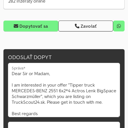
282 Inzeráty online
Dopytovať sa
Zavolať
ODOSLAŤ DOPYT
Správa*