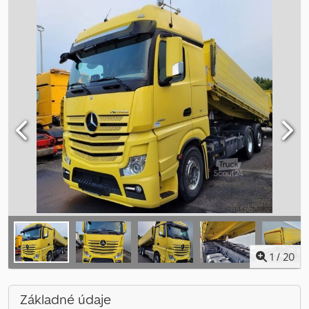
1
/
20
Základné údaje