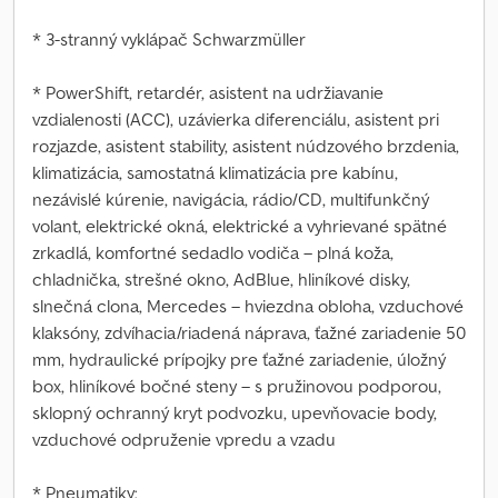
* 3-stranný vyklápač Schwarzmüller
* PowerShift, retardér, asistent na udržiavanie
vzdialenosti (ACC), uzávierka diferenciálu, asistent pri
rozjazde, asistent stability, asistent núdzového brzdenia,
klimatizácia, samostatná klimatizácia pre kabínu,
nezávislé kúrenie, navigácia, rádio/CD, multifunkčný
volant, elektrické okná, elektrické a vyhrievané spätné
zrkadlá, komfortné sedadlo vodiča – plná koža,
chladnička, strešné okno, AdBlue, hliníkové disky,
slnečná clona, Mercedes – hviezdna obloha, vzduchové
klaksóny, zdvíhacia/riadená náprava, ťažné zariadenie 50
mm, hydraulické prípojky pre ťažné zariadenie, úložný
box, hliníkové bočné steny – s pružinovou podporou,
sklopný ochranný kryt podvozku, upevňovacie body,
vzduchové odpruženie vpredu a vzadu
* Pneumatiky: