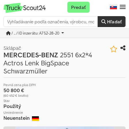
Predať
Hľadať
/ ... / ID inzerátu: A752-28-20
Sklápač
MERCEDES-BENZ
2551 6x2*4
Actros Lenk BigSpace
Schwarzmüller
Pevná cena plus DPH
50 800 €
(60 452 € brutto)
Stav
Použitý
Umiestnenie
Neuenstein