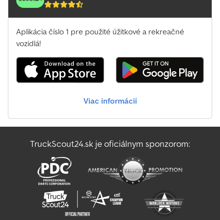
Aplikácia číslo 1 pre použité úžitkové a rekreačné
vozidlá!
Viac informácií
TruckScout24.sk je oficiálnym sponzorom: