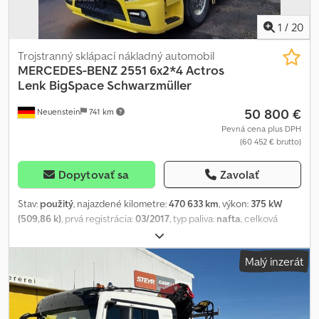
1
/
20
Trojstranný sklápací nákladný automobil
MERCEDES-BENZ
2551 6x2*4 Actros
Lenk BigSpace Schwarzmüller
50 800 €
Neuenstein
741 km
Pevná cena plus DPH
(60 452 € brutto)
Dopytovať sa
Zavolať
Stav:
použitý
, najazdené kilometre:
470 633 km
, výkon:
375 kW
(509,86 k)
, prvá registrácia:
03/2017
, typ paliva:
nafta
, celková
hmotnosť:
26 000 kg
, konfigurácia náprav:
3 nápravy
, brzdy:
retardér
, farba:
žltá
, typ prevodu:
automatický
, emisná trieda:
Malý inzerát
Euro 6
, objem nakladacieho priestoru:
17 m³
, dĺžka ložného
priestoru:
6 560 mm
, šírka ložného priestoru:
2 460 mm
, výška
ložného priestoru:
1 060 mm
, Výbava:
klimatizácia, navigačný
systém, nezávislé kúrenie
, * 3193 – Identifikačné číslo vozidla pre