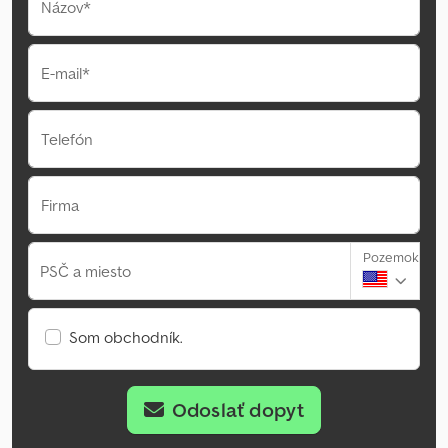
Názov*
E-mail*
Telefón
Firma
Pozemok
PSČ a miesto
Som obchodník.
Odoslať dopyt