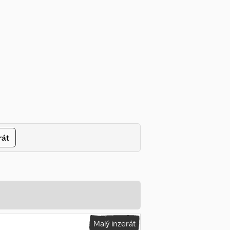
rát
Malý inzerát