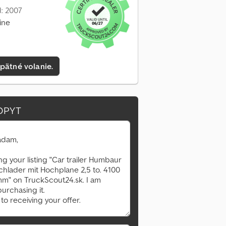
: 2007
ine
pätné volanie.
OPYT