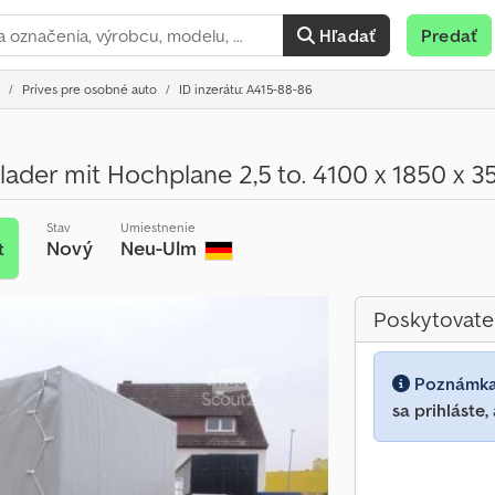
Hľadať
Predať
Príves pre osobné auto
ID inzerátu: A415-88-86
ader mit Hochplane 2,5 to. 4100 x 1850 x 
Stav
Umiestnenie
Nový
Neu-Ulm
t
Poskytovate
Poznámk
sa prihláste,