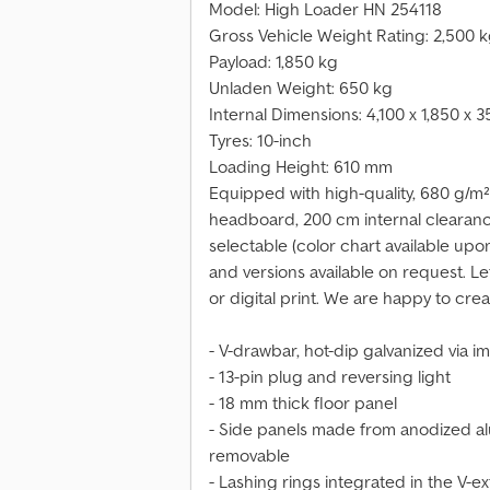
Model: High Loader HN 254118
Gross Vehicle Weight Rating: 2,500 
Payload: 1,850 kg
Unladen Weight: 650 kg
Internal Dimensions: 4,100 x 1,850 x
Tyres: 10-inch
Loading Height: 610 mm
Equipped with high-quality, 680 g/m² 
headboard, 200 cm internal clearance
selectable (color chart available upo
and versions available on request. Lett
or digital print. We are happy to cre
- V-drawbar, hot-dip galvanized via 
- 13-pin plug and reversing light
- 18 mm thick floor panel
- Side panels made from anodized al
removable
- Lashing rings integrated in the V-ex