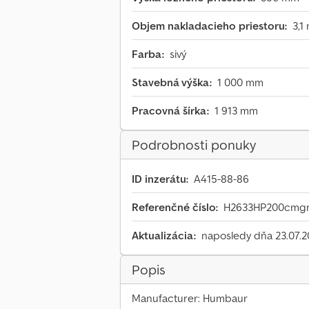
Objem nakladacieho priestoru:
3,1
Farba:
sivý
Stavebná výška:
1 000 mm
Pracovná šírka:
1 913 mm
Podrobnosti ponuky
ID inzerátu:
A415-88-86
Referenčné číslo:
H2633HP200cmgr
Aktualizácia:
naposledy dňa 23.07.
Popis
Manufacturer: Humbaur