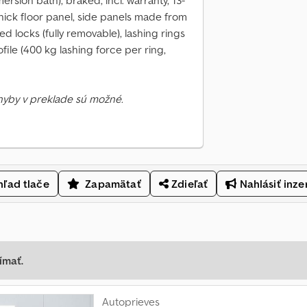
rsion bath), braked, incl. warranty, 13-
thick floor panel, side panels made from
 locks (fully removable), lashing rings
file (400 kg lashing force per ring,
Chyby v preklade sú možné.
ľad tlače
Zapamätať
Zdieľať
Nahlásiť inze
ímať.
Autoprieves