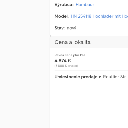
Výrobca:
Humbaur
Model:
HN 254118 Hochlader mit Hoc
Stav:
nový
Cena a lokalita
Pevná cena plus DPH
4 874 €
(5 800 € brutto)
Umiestnenie predajcu:
Reuttier St