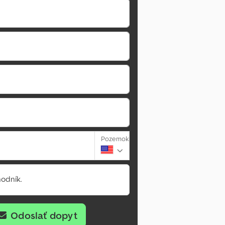
Pozemok
odník.
Odoslať dopyt