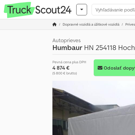
Dopravné vozidlá a úžitkové vozidlá
Príves
Autoprieves
Humbaur
HN 254118 Hochl
Pevná cena plus DPH
4 874 €
Odoslať dopy
(5 800 € brutto)