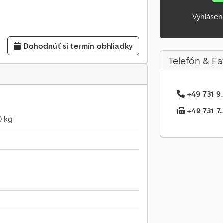
Vyhlásen
Dohodnúť si termín obhliadky
Telefón & Fa
+49 731 9.
+49 731 7..
0 kg