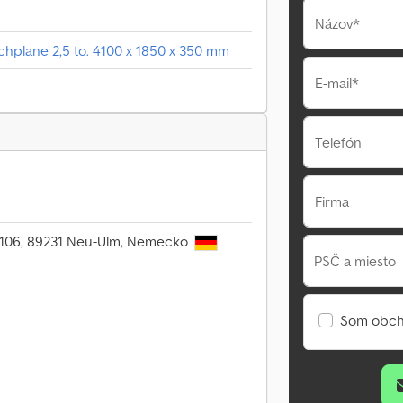
Názov*
hplane 2,5 to. 4100 x 1850 x 350 mm
E-mail*
Telefón
Firma
r. 106, 89231 Neu-Ulm, Nemecko
PSČ a miesto
Som obch