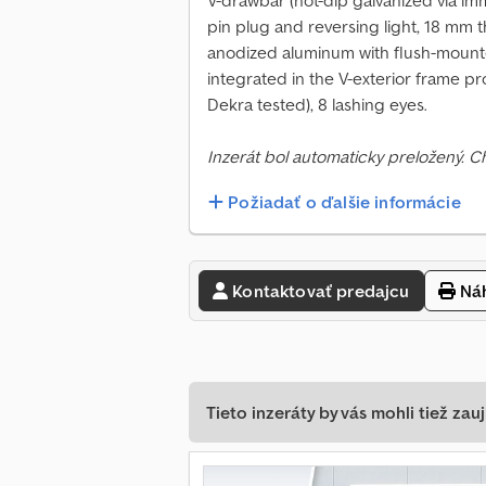
V-drawbar (hot-dip galvanized via imme
pin plug and reversing light, 18 mm 
anodized aluminum with flush-mounted
integrated in the V-exterior frame pro
Dekra tested), 8 lashing eyes.
Inzerát bol automaticky preložený. 
Požiadať o ďalšie informácie
Kontaktovať predajcu
Náh
Tieto inzeráty by vás mohli tiež zauj