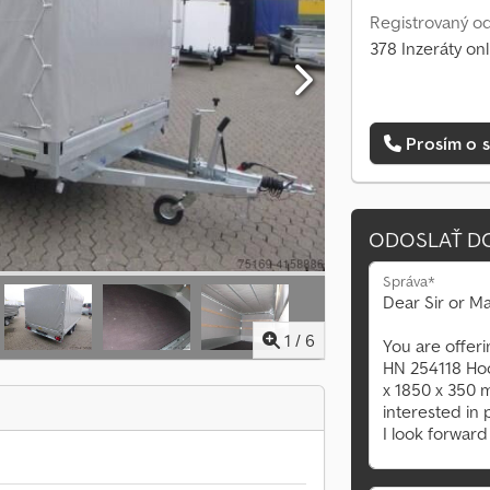
Registrovaný od
378 Inzeráty onl
Prosím o s
ODOSLAŤ D
Správa*
1
/
6