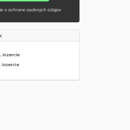
ie o ochrane osobných údajov
x
.. inzercie
. inzercie