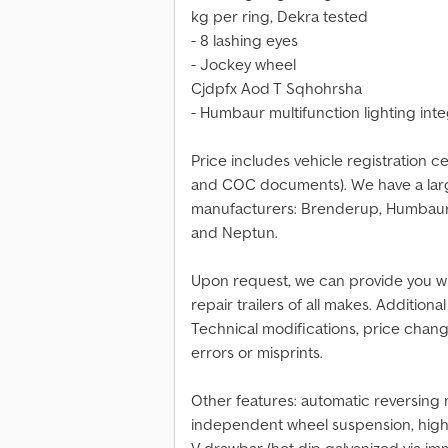
kg per ring, Dekra tested
- 8 lashing eyes
- Jockey wheel
Cjdpfx Aod T Sqhohrsha
- Humbaur multifunction lighting int
Price includes vehicle registration cer
and COC documents). We have a large 
manufacturers: Brenderup, Humbaur, 
and Neptun.
Upon request, we can provide you wi
repair trailers of all makes. Addition
Technical modifications, price change
errors or misprints.
Other features: automatic reversing
independent wheel suspension, high t