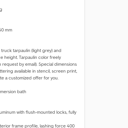
kg
 350 mm
truck tarpaulin (light grey) and
 height. Tarpaulin color freely
n request by email). Special dimensions
ering available in stencil, screen print,
ate a customized offer for you.
immersion bath
uminum with flush-mounted locks, fully
terior frame profile, lashing force 400