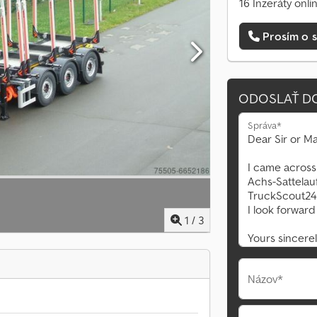
16 Inzeráty onli
Prosím o s
ODOSLAŤ D
Správa*
1
/
3
Názov*