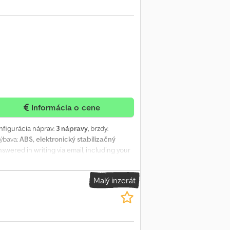
Informácia o cene
onfigurácia náprav:
3 nápravy
, brzdy:
Výbava:
ABS, elektronický stabilizačný
e answered in writing via email, including your
9/2013 Mileage: approx. 209,000 km Engine:
pfx Apovvfhgocek Wheelbase: 4,750 mm
Malý inzerát
80R22.5 (80%) Approved as self-propelled
 + mirrors, large cab with 2 bunk beds,
 performance Type: K 1.0 – 3.0 – 17.0 / 29 P
g positions: Piston position 1: 3.3 m³ + 13.2
nts) Vacuum pump: (hydraulically driven)