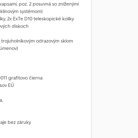
i kapsami, poz. 2 posuvná so zníženými
m klinovým systémom)
íky, 2x ExTe D10 teleskopické kolíky
ových diskoch
m trojuholníkovým odrazovým sklom
 lúmenov)
011 grafitovo čierna
isov EÚ
a.
daje bez záruky.