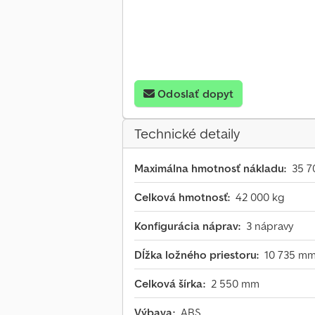
Odoslať dopyt
Technické detaily
Maximálna hmotnosť nákladu:
35 7
Celková hmotnosť:
42 000 kg
Konfigurácia náprav:
3 nápravy
Dĺžka ložného priestoru:
10 735 m
Celková šírka:
2 550 mm
Výbava:
ABS