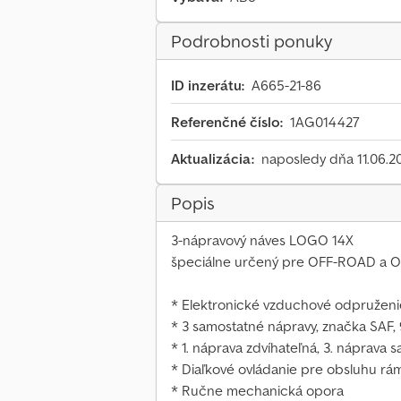
Podrobnosti ponuky
ID inzerátu:
A665-21-86
Referenčné číslo:
1AG014427
Aktualizácia:
naposledy dňa 11.06.2
Popis
3-nápravový náves LOGO 14X
špeciálne určený pre OFF-ROAD a O
* Elektronické vzduchové odpruženi
* 3 samostatné nápravy, značka SAF, 
* 1. náprava zdvíhateľná, 3. náprava s
* Diaľkové ovládanie pre obsluhu r
* Ručne mechanická opora