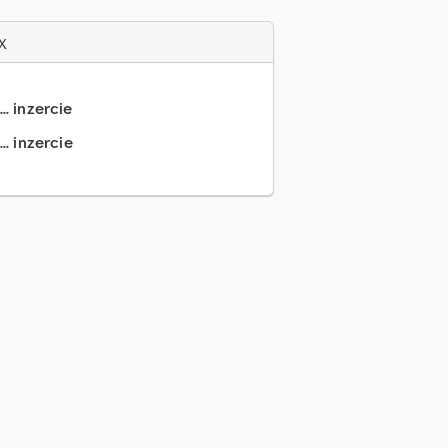
x
.. inzercie
.. inzercie