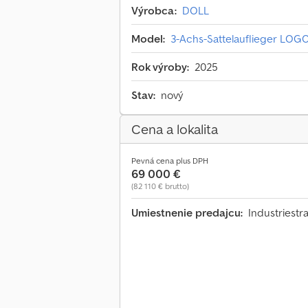
Výrobca:
DOLL
Model:
3-Achs-Sattelauflieger LOG
Rok výroby:
2025
Stav:
nový
Cena a lokalita
Pevná cena plus DPH
69 000 €
(82 110 € brutto)
Umiestnenie predajcu:
Industriest