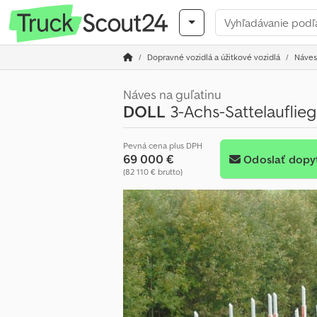
Dopravné vozidlá a úžitkové vozidlá
Náves
Náves na guľatinu
DOLL
3-Achs-Sattelauflie
Pevná cena plus DPH
69 000 €
Odoslať dopy
(82 110 € brutto)