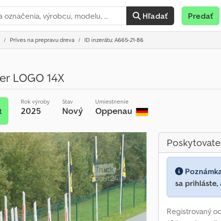
Hľadať
Predať
Príves na prepravu dreva
ID inzerátu: A665-21-86
ger LOGO 14X
Rok výroby
Stav
Umiestnenie
2025
Nový
Oppenau
t
Poskytovate
Poznámk
sa prihláste,
Registrovaný od