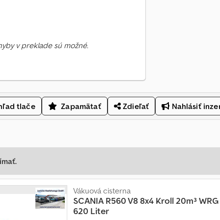
Chyby v preklade sú možné.
ľad tlače
Zapamätať
Zdieľať
Nahlásiť inze
ímať.
Vákuová cisterna
SCANIA
R560 V8 8x4 Kroll 20m³ WR
620 Liter