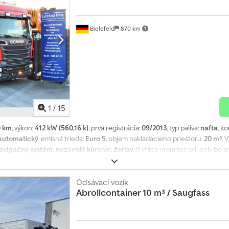
Bielefeld
870 km
1
/
15
0 km
, výkon:
412 kW (560,16 k)
, prvá registrácia:
09/2013
, typ paliva:
nafta
, k
automatický
, emisná trieda:
Euro 5
, objem nakladacieho priestoru:
20 m³
, 
avigačný systém, nezávislé kúrenie, žeriav
, !!! Price inquiries will only b
ll 20 m³ Water Recycling Unit 2 x HD Pump 620 Liters First registration: 0
O 5 Transmission: Semi-automatic with clutch + NMV Power Take-Off Dcjd
sion: Leaf / Air with liftable and steerable axle Tyres: 385/65R22.5 + 315/
Odsávací vozík
Abrollcontainer 10 m³ / Saugfass
eater, air conditioning, reversing camera, heated mirrors, electric windows
 Kroll 19.7 m³ Water Recycling Suction & Pressurised HD Combo with 618 L HD
r compartments total: 3,000 liters Divided by a telescopic piston with 2 lockin
) Piston position 2: 5.3 m³ + 11.2 m³ water/sludge + (3 m³ water compartme