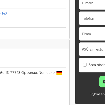
E-mail*
O 14X
Telefón
Firma
PSČ a miesto
Som obch
raße 13, 77728 Oppenau, Nemecko
Vyhlásen