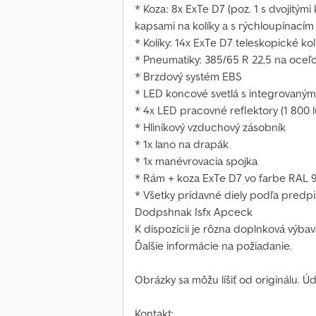
* Koza: 8x ExTe D7 (poz. 1 s dvojitým
kapsami na kolíky a s rýchloupínací
* Kolíky: 14x ExTe D7 teleskopické kol
* Pneumatiky: 385/65 R 22,5 na oceľ
* Brzdový systém EBS
* LED koncové svetlá s integrovaný
* 4x LED pracovné reflektory (1 800
* Hliníkový vzduchový zásobník
* 1x lano na drapák
* 1x manévrovacia spojka
* Rám + koza ExTe D7 vo farbe RAL 9
* Všetky prídavné diely podľa predp
Dodpshnak Isfx Apceck
K dispozícii je rôzna doplnková výbav
Ďalšie informácie na požiadanie.
Obrázky sa môžu líšiť od originálu. Ú
Kontakt: