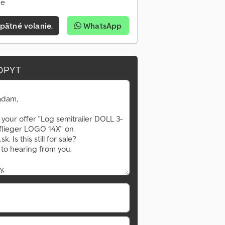
ne
pätné volanie.
WhatsApp
OPYT