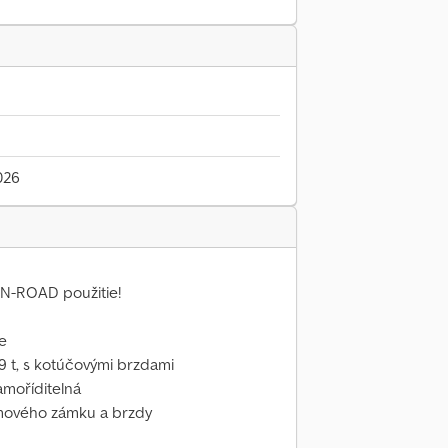
026
N-ROAD použitie!
e
9 t, s kotúčovými brzdami
amoříditelná
ámového zámku a brzdy