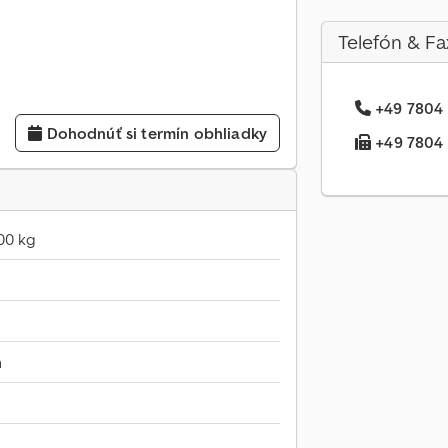
Telefón & Fa
+49 7804 .
Dohodnúť si termín obhliadky
+49 7804 .
00 kg
m