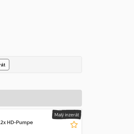
rát
Malý inzerát
G 2x HD-Pumpe