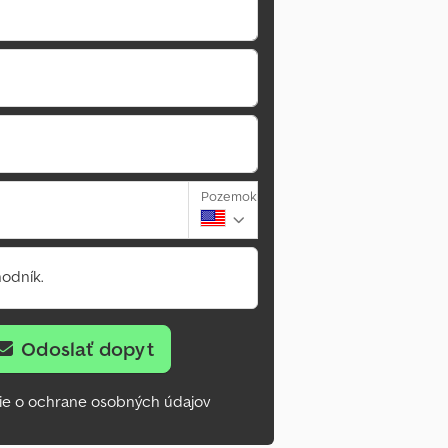
Pozemok
odník.
Odoslať dopyt
ie o ochrane osobných údajov