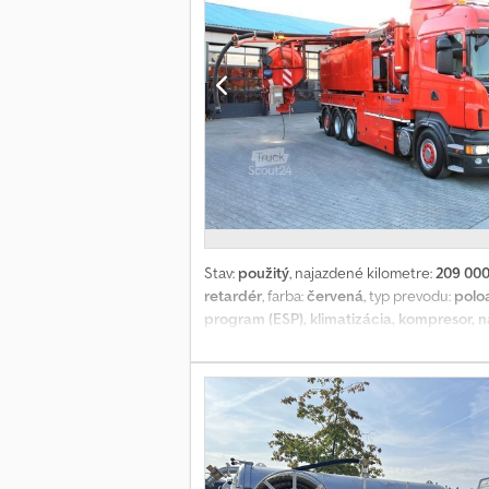
Stav:
použitý
, najazdené kilometre:
209 00
retardér
, farba:
červená
, typ prevodu:
polo
program (ESP), klimatizácia, kompresor, n
company address !!! SCANIA R560 V8 8x4 Kro
412 kW / Engine capacity: 15,607 cc / EUR
Length: 11,950 mm / Height: 4,000 mm Suspen
working machine Other features: auxiliary h
electric sliding roof, and much more. Body:
Total capacity: 16,700-liter tank + side wate
m³ water/sludge + (3 m³ water compartments