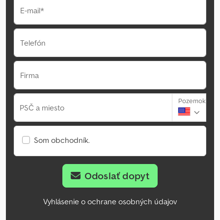
E-mail*
Telefón
Firma
Pozemok
PSČ a miesto
Som obchodník.
Odoslať dopyt
Vyhlásenie o ochrane osobných údajov