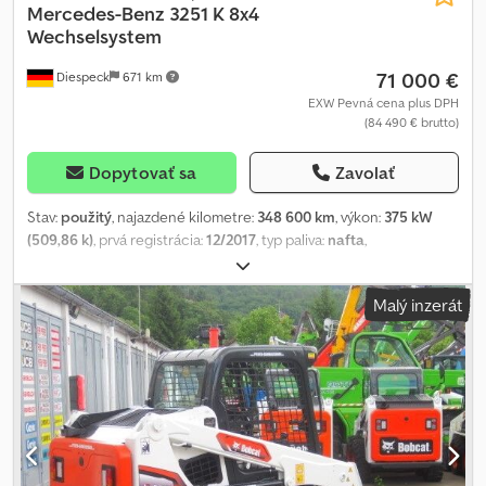
Mercedes-Benz
3251 K 8x4
Wechselsystem
71 000 €
Diespeck
671 km
EXW Pevná cena plus DPH
(84 490 € brutto)
Dopytovať sa
Zavolať
Stav:
použitý
, najazdené kilometre:
348 600 km
, výkon:
375 kW
(509,86 k)
, prvá registrácia:
12/2017
, typ paliva:
nafta
,
pohotovostná hmotnosť:
14 500 kg
, celková hmotnosť:
32 000 kg
,
veľkosť pneumatiky:
315/80 R22,5
, konfigurácia náprav:
8x4
, brzdy:
Malý inzerát
retardér
, farba:
žltá
, typ prevodu:
automatický
, zavesenie:
oceľ-
vzduch
, Výbava:
ABS, nezávislé kúrenie, nízka hlučnosť, prípojné
zariadenie, retardér, systém kontroly trakcie, tempomat,
uzávierka diferenciálu, ďalšie svetlomety
, Nádrž na močovinu
(AdBlue) Zdvihový objem 12 809 ccm Tiahlo pre prívesy s 50mm
čapom Hydraulika (pomocný pohon) EBS Navigačný systém Euro
6 C Cedpfx Acjvk Un Sebjrf Užitočné zaťaženie 17 500 kg
Automatická klimatizácia Dautel oceľová guľatá korba hydraulicky