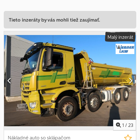
Tieto inzeráty by vás mohli tiež zaujímať.
Malý inzerát
1
/
23
Nákladné auto so sklápačom