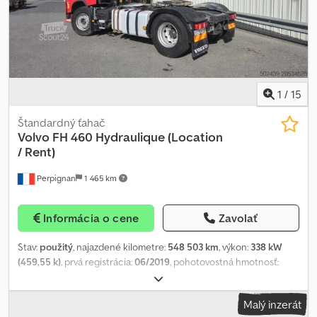
PLACHTA NA DÁLKOVÉ OVLÁDÁNÍ; VÝSUVNÉ NOHY JOST;
HYDRAULICKÝ SYSTÉM HALDEX;
1
/
15
Štandardný ťahač
Volvo
FH 460 Hydraulique (Location
/ Rent)
Perpignan
1 465 km
Informácia o cene
Zavolať
Stav:
použitý
, najazdené kilometre:
548 503 km
, výkon:
338 kW
(459,55 k)
, prvá registrácia:
06/2019
, pohotovostná hmotnosť:
7 645 kg
, maximálna hmotnosť nákladu:
11 355 kg
, celková
hmotnosť:
19 000 kg
, veľkosť pneumatiky:
-
, konfigurácia náprav:
Malý inzerát
4x2
, brzdy:
brzdenie motorom
, kabína vodiča:
spacia kabína
, typ