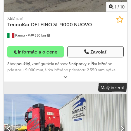
1
/
10
Sklápač
TecnoKar
DELFINO SL 9000 NUOVO
Parma - Pr
830 km
Informácia o cene
Zavolať
Stav:
použitý
, konfigurácia náprav:
3 nápravy
, dĺžka ložného
priestoru:
9 000 mm
, šírka ložného priestoru:
2 550 mm
, výška
ložného priestoru:
2 000 mm
, objem nakladacieho priestoru:
45
m³
, zavesenie:
vzduch
, veľkosť pneumatiky:
385/65 r22,5
, farba:
Malý inzerát
svetlosivá
, NOVÝ SAMONAKLÁDACÍ SKLÁPĚCÍ NÁVĚS TECNOKAR
DELFINO SL 9000 S HLINÍKOVOU KORBOU, IHNED K DODÁNÍ;
ROZMĚRY NÁKLADOVÉHO PROSTORU: DÉLKA 9000 MM X ŠÍŘKA
2500 MM X VÝŠKA 2000 MM; ROZVOR: 4650 MM; Codpfx Ajhk
Uzcecborf PNEUMATIKY: 385/65 R22,5; KOTOUČOVÉ BRZDY;
PNEUMATICKÉ ODPRUŽENÍ; ZVEDACÍ PRVNÍ NÁPRAVA; ŘÍDÍCÍ
TŘETÍ NÁPRAVA; OBJEM KORBY: 45,5 M3; EBS; ELEKTRICKÁ