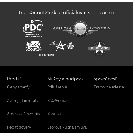
Imobilizér ASR Uzávierka diferenciálu Klimatizácia Typ klimatizácie:
automatická klimatizácia Skriňa / úložný priestor Posilňovač
TruckScout24.sk je oficiálnym sponzorom:
riadenia ESP Hydraulický systém Centrálne zamykanie Palubný
počítač Tempomat Elektrické spätné zrkadlá Odpružené sedadlo
Strešné okno Hydraulický retardér Motorová brzda Výkon: 460 k
DIN Sériové číslo: YV2RTY0A9KB90 Výkon: 338 kW Cjdpfx Aovzr N
Uocborf Daňový výkon: 34 k Objem motora: 12 777 cm³ Hlučnosť
na voľnobehu: 90 dB
Predať
Služby a podpora
spoločnosť
Ceny a tarify
Prihlásenie
Pracovné miesta
Zverejniť inzeráty
FAQ/Pomoc
Spravovať inzeráty
Kontakt
Pečať dôvery
Vzorová kúpna zmluva