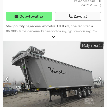
Acborf Společnost Domenico Truck s.r.l. nenese odpovědnost za
Pevná cena plus DPH
(14 161 € brutto)
případné nesrovnalosti v technickém vybavení, výbavě či
charakteristikách, které se mohou lišit od údajů uvedených v
popisu. Doporučujeme ověřit konkrétní vlastnosti vozidla.
Dopytovať sa
Zavolať
Stav:
použitý
, najazdené kilometre:
1 001 km
, prvá registrácia:
01/2005
, farba:
červená
, kabína vodiča:
iný
, typ prevodu:
iný
, Rok
výroby:
2005
, Výbava:
centrálne zamykanie, žeriav
, Umiestnenie
vozidla: Bovenden, žeriav na zadnej časti, odpojiteľný, núdzové
Malý inzerát
vypínanie, ovládanie hydraulickej svorky, skladateľný, vyvýšená
plošina, 2-bodové mechanické podpery, 3 hydraulické vysúvacie
ramená. Konštrukcia: Palfinger PKG 12001 B s odpojiteľnou
konzolou, diagram nosnosti vyvýšenej plošiny: 3,7 m – 3 010 kg, 5,1
m – 2 100 kg, 7,1 m – 1 470 kg, 9,2 m – 1 110 kg! Žeriav je vybavený
rádiovým prenosom, ale nemá diaľkové ovládanie. Toto však
možno za príplatok zakúpiť. ÚDAJE O PRÍSLUŠENSTVE SÚ
UVEDENÉ BEZ ZÁRUKY, zmeny, predaj a chyby vyhradené! Crjdpfx
Acjummulsbsf