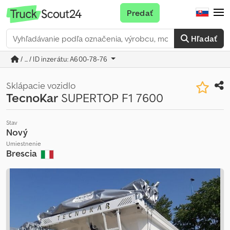
Predať
Hľadať
/ ... / ID inzerátu: A600-78-76
Sklápacie vozidlo
TecnoKar
SUPERTOP F1 7600
Stav
Nový
Umiestnenie
Brescia