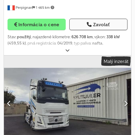
Codpfxsx Syt Uj Acbjrf Predný oceľový nárazník Asistent
Perpignan
1 465 km
odbočovania FMS rozhranie Senzor svetla Upozornenie na únavu
vodiča Navigačný systém Dažďový senzor Kamera na cúvanie
Cúvací alarm Asistent vybočenia z jazdného pruhu Digitálny
Informácia o cene
Zavolať
prístrojový panel Tempomat Adaptívny tempomat (ACC) Počet
lôžok: 1 Predpríprava na CB rádio Handsfree systém Automatická
Stav:
použitý
, najazdené kilometre:
626 708 km
, výkon:
338 kW
klimatizácia Komfortné vodičovo sedadlo s pneumatickým
(459,55 k)
, prvá registrácia:
04/2019
, typ paliva:
nafta
,
odpružením Multifunkčný volant Vyhrievané vodičovo sedadlo
pohotovostná hmotnosť:
7 645 kg
, maximálna hmotnosť nákladu:
Doplnkové kúrenie Slnečná clona na strane vodiča Digitálne
11 355 kg
, celková hmotnosť:
19 000 kg
, veľkosť pneumatiky:
-
,
rádio Multimediálny systém Chladnička
Malý inzerát
konfigurácia náprav:
4x2
, rázvor náprav:
6 110 mm
, brzdy:
brzdenie
motorom
, typ prevodu:
automatický
, emisná trieda:
Euro 6
,
zavesenie:
vzduch
, Rok výroby:
2019
, Výbava:
ABS, klimatizácia,
palubný počítač
, ref: LOC-VO25-2041 NA PRENÁJOM - SÚPRAVA
SO ZADNÝM SKLÁPAČOM – VOLVO FH 460 (2021) + SCHMITZ
CARGOBULL SKI24 (2024) Typ prenájmu: Krátkodobý / dlhodobý
Dostupnosť: Ihneď Využitie: Stavebníctvo – sypké materiály –
stavby Kontaktujte nás pre cenovú ponuku na prenájom ŤAHAČ
VOLVO FH 460 Značka: VOLVO Model: FH 460 Rok výroby: 2021
Najazdené km: 626 708 km Farba: Červená Konfigurácia: 4x2
Palivo: Diesel Emisná norma: Euro 6 Prevodovka: Automatizovaná I-
Shift Stav: Veľmi dobrý stav – pravidelne servisované Výbava