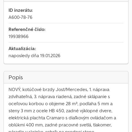
ID inzerátu:
A600-78-76
Referenčné číslo:
19938966
Aktualizácia:
naposledy dňa 19.01.2026
Popis
NOVÝ, kotúčové brzdy Jost/Mercedes, 1. náprava
zdvíhateľná, 3. náprava riadená, zadné sklápanie s
oceľovou korbou o objeme 28 m³, podlaha 5 mm a
steny 3 mm z ocele HB 450, zadné výklopné dvere,
elektrická plachta Cramaro s diaľkovým ovládačom a
oblúkmi 400 mm, zadné pracovné svetlá, tlakomer,
náradie v skrinke, rebrík na prednej stene.