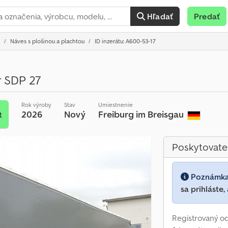
Hľadať
Predať
Náves s plošinou a plachtou
ID inzerátu: A600-53-17
r SDP 27
Rok výroby
Stav
Umiestnenie
2026
Nový
Freiburg im Breisgau
t
Poskytovate
Poznámk
sa prihláste,
Registrovaný od