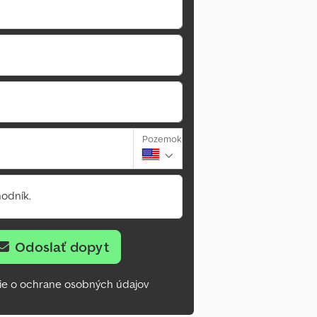
Pozemok
odník.
Odoslať dopyt
ie o ochrane osobných údajov