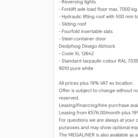
- Reversing lights
- Forklift axle load floor max. 7000 kg
- Hydraulic lifting roof with 500 mm tot
- Sliding roof
- Fourfold insertable slats
- Steel container door
Dedpfxog Dkwgo Abhock
- Code XL 12642
- Standard tarpaulin colour RAL 7035
9010 pure white
All prices plus 19% VAT ex location.
Offer is subject to change without not
reserved.
Leasing/financing/hire purchase avail
Leasing from €576.00/month plus 19
For questions we are always at your 
purposes and may show optional equ
The MEGALINER is also available as a