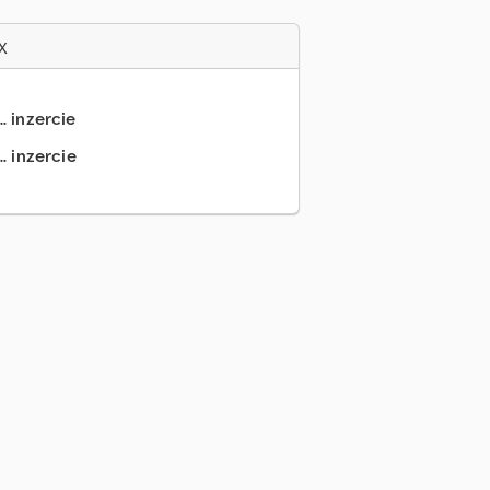
x
.. inzercie
. inzercie