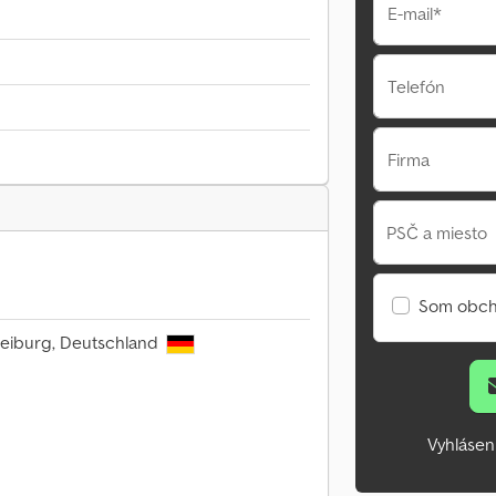
E-mail*
Telefón
Firma
PSČ a miesto
Som obch
 Freiburg, Deutschland
Vyhlásen