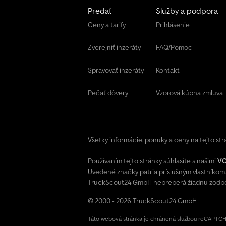
Predať
Služby a podpora
Ceny a tarify
Prihlásenie
Zverejniť inzeráty
FAQ/Pomoc
Spravovať inzeráty
Kontakt
Pečať dôvery
Vzorová kúpna zmluva
Všetky informácie, ponuky a ceny na tejto st
Používaním tejto stránky súhlasíte s našimi
V
Uvedené značky patria príslušným vlastníkom.
TruckScout24 GmbH nepreberá žiadnu zodpov
© 2000 - 2026 TruckScout24 GmbH
Táto webová stránka je chránená službou reCAPTCHA