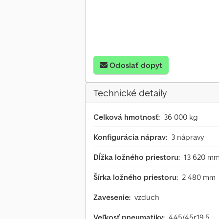
Odoslať dopyt
Technické detaily
Celková hmotnosť:
36 000 kg
Konfigurácia náprav:
3 nápravy
Dĺžka ložného priestoru:
13 620 m
Šírka ložného priestoru:
2 480 mm
Zavesenie:
vzduch
Veľkosť pneumatiky:
445/45r19.5