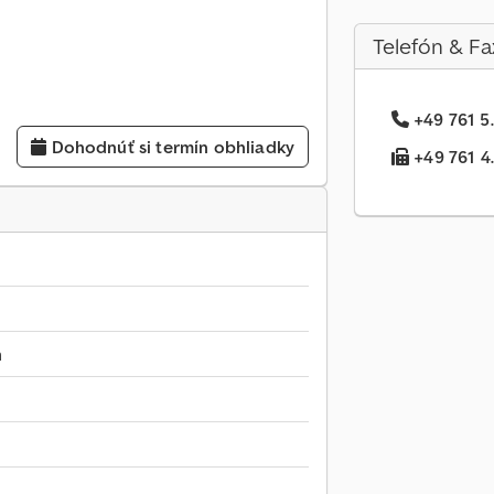
Telefón & Fa
+49 761 5.
Dohodnúť si termín obhliadky
+49 761 4..
m