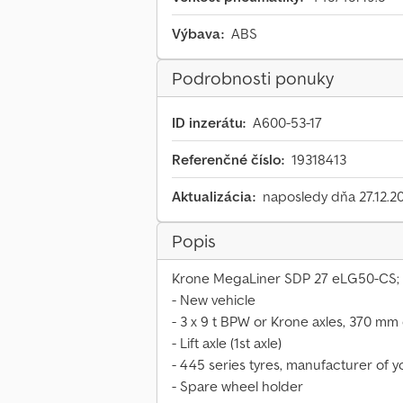
Výbava:
ABS
Podrobnosti ponuky
ID inzerátu:
A600-53-17
Referenčné číslo:
19318413
Aktualizácia:
naposledy dňa 27.12.2
Popis
Krone MegaLiner SDP 27 eLG50-CS;
- New vehicle
- 3 x 9 t BPW or Krone axles, 370 mm
- Lift axle (1st axle)
- 445 series tyres, manufacturer of 
- Spare wheel holder