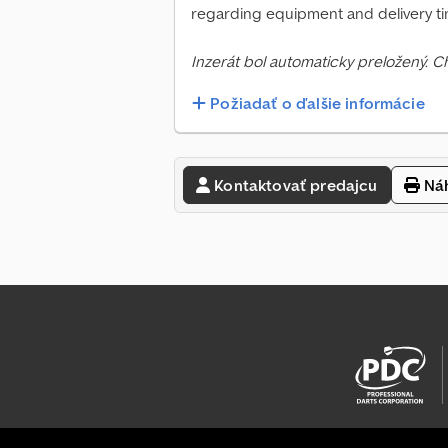
regarding equipment and delivery ti
Inzerát bol automaticky preložený. 
Požiadať o ďalšie informácie
Kontaktovať predajcu
Náh