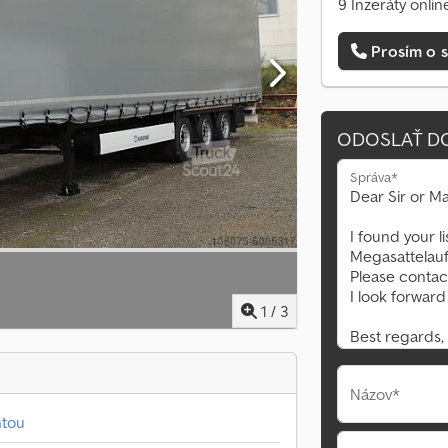
9 Inzeráty onlin
Prosím o s
ODOSLAŤ D
Správa*
1
/
3
Názov*
htou