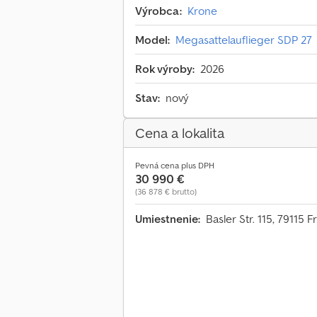
Výrobca:
Krone
Model:
Megasattelauflieger SDP 27
Rok výroby:
2026
Stav:
nový
Cena a lokalita
Pevná cena plus DPH
30 990 €
(36 878 € brutto)
Umiestnenie:
Basler Str. 115, 79115