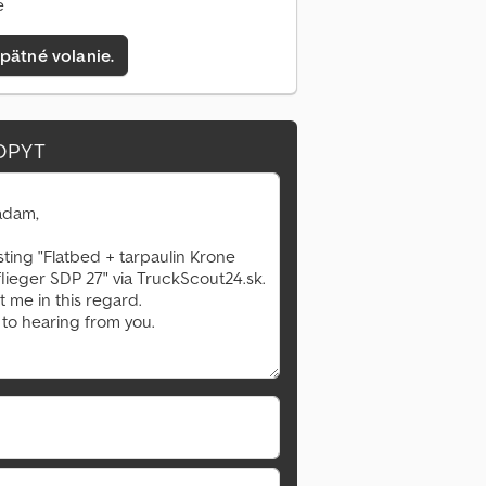
e
pätné volanie.
OPYT