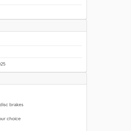
025
 disc brakes
your choice