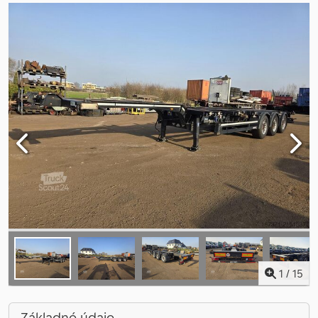
1
/
15
Základné údaje