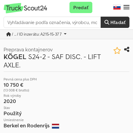
Predať
Hľadať
/ ... / ID inzerátu: A215-15-377
Preprava kontajnerov
KÖGEL
S24-2 - SAF DISC. - LIFT
AXLE.
Pevná cena plus DPH
10 750 €
(13 008 € brutto)
Rok výroby
2020
Stav
Použitý
Umiestnenie
Berkel en Rodenrijs