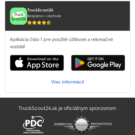
TruckScout24
Bezplatne v obchode
Aplikácia číslo 1 pre použité úžitkové a rekreačné
vozidlá!
Viac informácií
TruckScout24.sk je oficiálnym sponzorom: