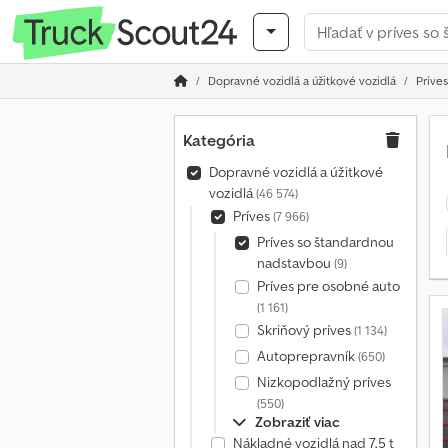
Dopravné vozidlá a úžitkové vozidlá
Príves
Kategória
Dopravné vozidlá a úžitkové
vozidlá
(46 574)
Príves
(7 966)
Príves so štandardnou
nadstavbou
(9)
Príves pre osobné auto
(1 161)
Skriňový príves
(1 134)
Autoprepravník
(650)
Nizkopodlažný príves
(550)
Zobraziť viac
Nákladné vozidlá nad 7,5 t