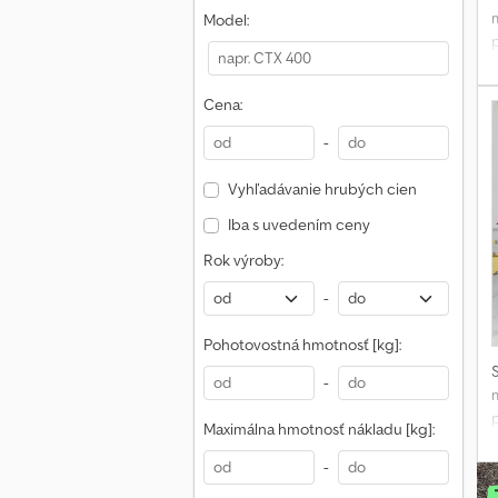
*
Model:
p
Cena:
-
u
Vyhľadávanie hrubých cien
Iba s uvedením ceny
z
Rok výroby:
R
i
-
Pohotovostná hmotnosť [kg]:
-
Maximálna hmotnosť nákladu [kg]:
v
-