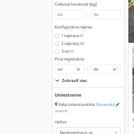
Celková hmotnosť [kg]:
-
Konfigurácia náprav:
1 náprava
(1)
2 nápravy
(6)
3 osi
(1)
Prvá registrácia:
F
-
v
Zobraziť viac
p
Umiestnenie
Vaša zistená poloha:
Slovensko
Ť
(zmeniť)
rádius:
Neobmedzený
(9)