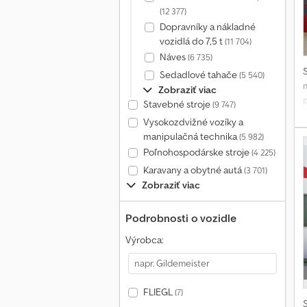
(12 377)
Dopravníky a nákladné
vozidlá do 7,5 t
(11 704)
Náves
(6 735)
Sedadlové tahače
(5 540)
Zobraziť viac
Stavebné stroje
(9 747)
Vysokozdvižné vozíky a
p
manipulačná technika
(5 982)
Poľnohospodárske stroje
(4 225)
Karavany a obytné autá
(3 701)
Zobraziť viac
Podrobnosti o vozidle
Výrobca:
k
FLIEGL
(7)