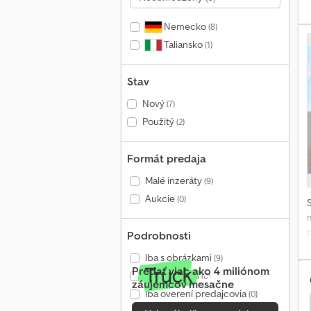
c
Nemecko
(8)
p
Taliansko
(1)
Stav
Nový
(7)
Použitý
(2)
Formát predaja
Malé inzeráty
(9)
Aukcie
(0)
f
Podrobnosti
c
Iba s obrázkami
(9)
Predať viac ako 4 miliónom
v
Iba s videom
(0)
záujemcov mesačne
Iba overení predajcovia
(0)