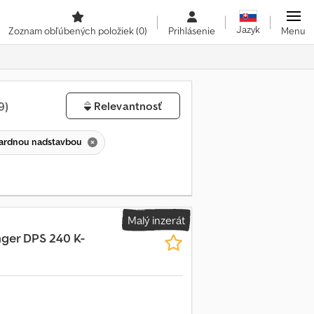
Jazyk
Zoznam obľúbených položiek
(0)
Prihlásenie
Menu
9)
Relevantnosť
ndardnou nadstavbou
Malý inzerát
ger DPS 240 K-