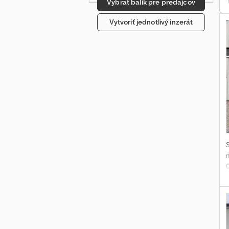
Vybrať balík pre predajcov
Vytvoriť jednotlivý inzerát
p
z