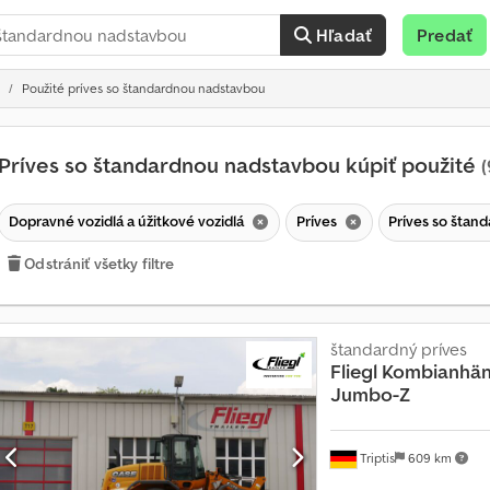
Hľadať
Predať
Použité príves so štandardnou nadstavbou
Príves so štandardnou nadstavbou kúpiť použité
(
Dopravné vozidlá a úžitkové vozidlá
Príves
Príves so šta
Odstrániť všetky filtre
štandardný príves
Fliegl
Kombianhän
Jumbo-Z
Triptis
609 km