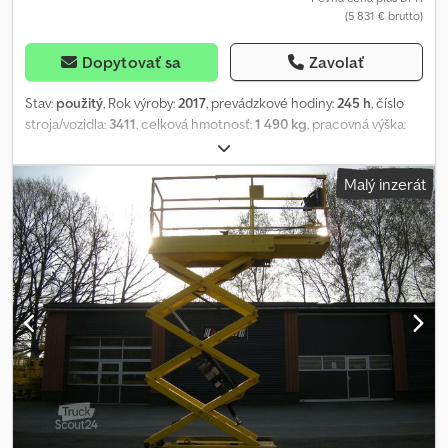
(5 831 € brutto)
Dopytovať sa
Zavolať
Stav:
použitý
, Rok výroby:
2017
, prevádzkové hodiny:
245 h
, číslo
stroja/vozidla:
3411
, celková hmotnosť:
1 490 kg
, pracovná výška:
7 900 mm
, typ motora: elektrický, výrobca: JLG Csdpfx Aezb
Tncscfsha
Malý inzerát