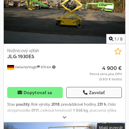
1
/
8
Nožnicový výťah
JLG
1930ES
4 900 €
Oelsnitz/Vogtl.
575 km
Pevná cena plus DPH
(5 831 € brutto)
Dopytovať sa
Zavolať
Stav:
použitý
, Rok výroby:
2018
, prevádzkové hodiny:
231 h
, číslo
stroja/vozidla:
0111
, celková hmotnosť:
1 546 kg
, pracovná výška:
7 900 mm
, typ motora: elektrický, výrobca: JLG Chsdpfszb Taxex
Acfoa
Malý inzerát