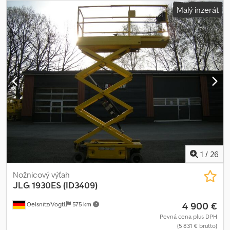
výška:
7 900 mm
, typ motora: elektrický, výrobca: JLG Cedpfx
Malý inzerát
Acjzb Tm Eofjha
1
/
26
Nožnicový výťah
JLG
1930ES (ID3409)
4 900 €
Oelsnitz/Vogtl.
575 km
Pevná cena plus DPH
(5 831 € brutto)