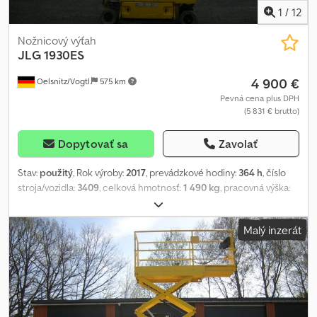
1
/
12
Nožnicový výťah
JLG
1930ES
4 900 €
Oelsnitz/Vogtl.
575 km
Pevná cena plus DPH
(5 831 € brutto)
Dopytovať sa
Zavolať
Stav:
použitý
, Rok výroby:
2017
, prevádzkové hodiny:
364 h
, číslo
stroja/vozidla:
3409
, celková hmotnosť:
1 490 kg
, pracovná výška:
7 900 mm
, typ motora: elektrický, výrobca: JLG Codpfx Acjzb Tm
Ssfsha
Malý inzerát