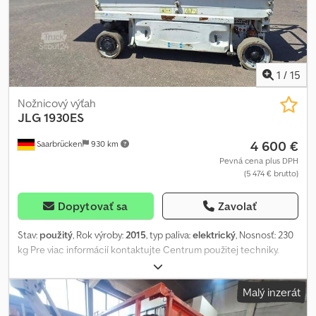
1
/
15
Nožnicový výťah
JLG
1930ES
4 600 €
Saarbrücken
930 km
Pevná cena plus DPH
(5 474 € brutto)
Dopytovať sa
Zavolať
Stav:
použitý
, Rok výroby:
2015
, typ paliva:
elektrický
, Nosnosť: 230
kg Pre viac informácií kontaktujte Centrum použitej techniky.
Codszg S R Sjpfx Acfjha
Malý inzerát