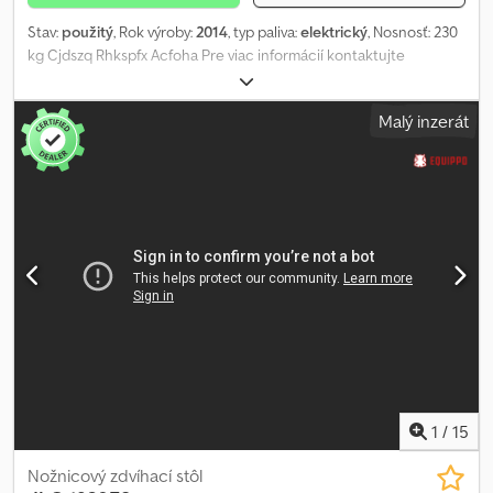
Stav:
použitý
, Rok výroby:
2014
, typ paliva:
elektrický
, Nosnosť: 230
kg Cjdszq Rhkspfx Acfoha Pre viac informácií kontaktujte
Centrum použitej techniky.
Malý inzerát
1
/
15
Nožnicový zdvíhací stôl