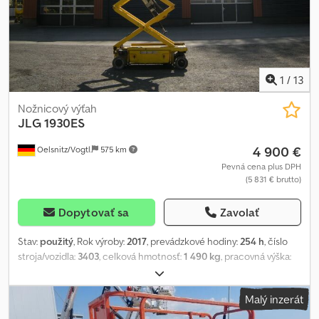
1
/
13
Nožnicový výťah
JLG
1930ES
4 900 €
Oelsnitz/Vogtl.
575 km
Pevná cena plus DPH
(5 831 € brutto)
Dopytovať sa
Zavolať
Stav:
použitý
, Rok výroby:
2017
, prevádzkové hodiny:
254 h
, číslo
stroja/vozidla:
3403
, celková hmotnosť:
1 490 kg
, pracovná výška:
7 900 mm
, typ motora: elektrický, výrobca: JLG Codezb S Smepfx
Acfoha
Malý inzerát