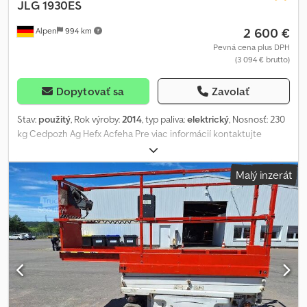
JLG
1930ES
2 600 €
Alpen
994 km
Pevná cena plus DPH
(3 094 € brutto)
Dopytovať sa
Zavolať
Stav:
použitý
, Rok výroby:
2014
, typ paliva:
elektrický
, Nosnosť: 230
kg Cedpozh Ag Hefx Acfeha Pre viac informácií kontaktujte
Centrum použitej techniky.
Malý inzerát