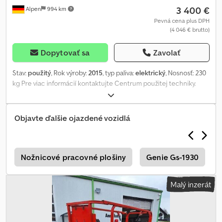
3 400 €
Alpen
994 km
Pevná cena plus DPH
(4 046 € brutto)
Dopytovať sa
Zavolať
Stav:
použitý
, Rok výroby:
2015
, typ paliva:
elektrický
, Nosnosť: 230
kg Pre viac informácií kontaktujte Centrum použitej techniky.
Cedpfozm E R Sox Acfoha
Objavte ďalšie ojazdené vozidlá
s
Nožnicové pracovné plošiny
Genie Gs-1930
Malý inzerát