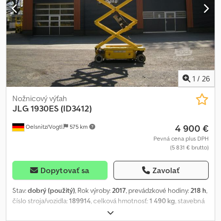
1
/
26
Nožnicový výťah
JLG
1930ES (ID3412)
4 900 €
Oelsnitz/Vogtl.
575 km
Pevná cena plus DPH
(5 831 € brutto)
Dopytovať sa
Zavolať
Stav:
dobrý (použitý)
, Rok výroby:
2017
, prevádzkové hodiny:
218 h
,
číslo stroja/vozidla:
189914
, celková hmotnosť:
1 490 kg
, stavebná
výška:
1 970 mm
, maximálna šírka produktu:
770 mm
, pracovná