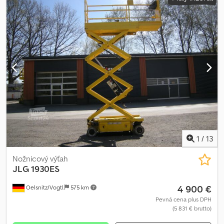
1
/
13
Nožnicový výťah
JLG
1930ES
4 900 €
Oelsnitz/Vogtl.
575 km
Pevná cena plus DPH
(5 831 € brutto)