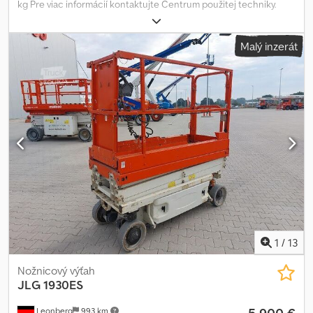
kg Pre viac informácií kontaktujte Centrum použitej techniky.
Chodpszfnklsfx Acfea
Malý inzerát
1
/
13
Nožnicový výťah
JLG
1930ES
Leonberg
993 km