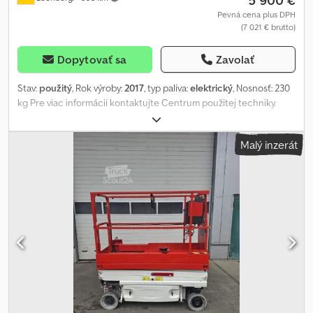
5 900 €
Pevná cena plus DPH
(7 021 € brutto)
Dopytovať sa
Zavolať
Stav:
použitý
, Rok výroby:
2017
, typ paliva:
elektrický
, Nosnosť: 230
kg Pre viac informácií kontaktujte Centrum použitej techniky.
Chedpezmc Hdjfx Acfoa
Malý inzerát