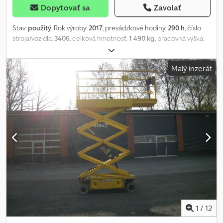
Dopytovať sa
Zavolať
Stav:
použitý
, Rok výroby:
2017
, prevádzkové hodiny:
290 h
, číslo
stroja/vozidla:
3406
, celková hmotnosť:
1 490 kg
, pracovná výška:
7 900 mm
, typ motora: elektrický, výrobca: JLG Csdjzb S S Hjpfx
Acfsha
Malý inzerát
1
/
12