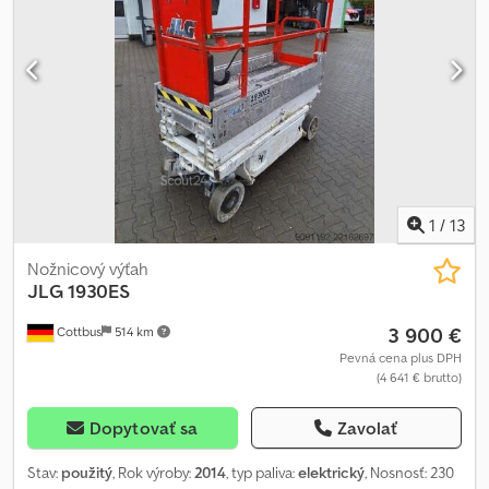
1
/
13
Nožnicový výťah
JLG
1930ES
3 900 €
Cottbus
514 km
Pevná cena plus DPH
(4 641 € brutto)
Dopytovať sa
Zavolať
Stav:
použitý
, Rok výroby:
2014
, typ paliva:
elektrický
, Nosnosť: 230