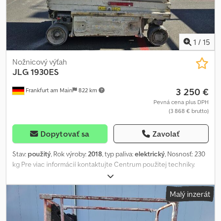
možnosť vrátenia peňazí ✔ Bezpečné a flexibilné možnosti platby
Chedpfx Aezr I Nbscfea 🔄 Zvažujete aj iné možnosti vybavenia?
Ponúkame užitočné nástroje a zdroje pre všetkých vlastníkov a
operátorov zariadení – ľahko dostupné na našej platforme.
1
/
15
Nožnicový výťah
JLG
1930ES
3 250 €
Frankfurt am Main
822 km
Pevná cena plus DPH
(3 868 € brutto)
Dopytovať sa
Zavolať
Stav:
použitý
, Rok výroby:
2018
, typ paliva:
elektrický
, Nosnosť: 230
kg Pre viac informácií kontaktujte Centrum použitej techniky.
Cedpfx Acezqyhmefsha
Malý inzerát