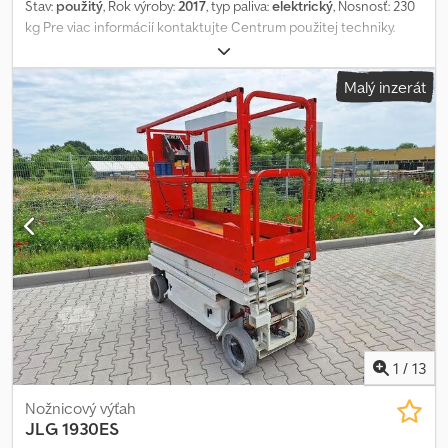
Stav:
použitý
, Rok výroby:
2017
, typ paliva:
elektrický
, Nosnosť: 230
kg Pre viac informácií kontaktujte Centrum použitej techniky.
Codpfozqyhgox Acfsha
Malý inzerát
1
/
13
Nožnicový výťah
JLG
1930ES