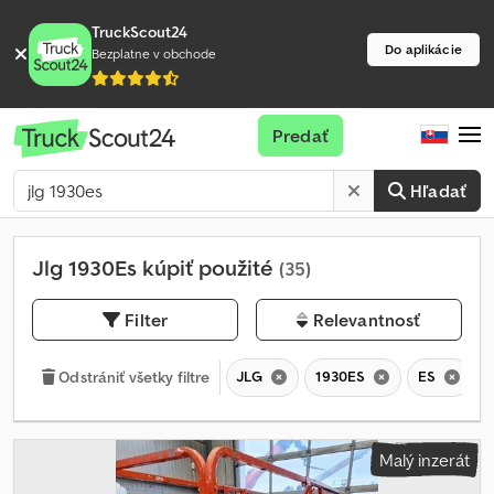
TruckScout24
Do aplikácie
Bezplatne v obchode
Predať
Hľadať
Jlg 1930Es kúpiť použité
(35)
Filter
Relevantnosť
JLG
1930ES
ES
Odstrániť všetky filtre
Malý inzerát