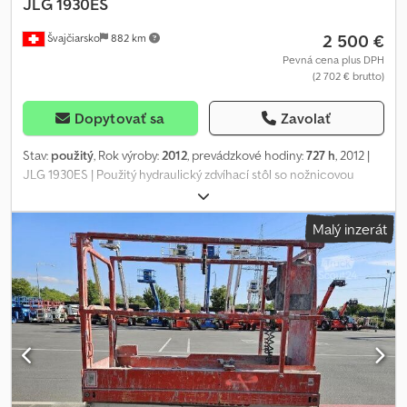
JLG
1930ES
2 500 €
Švajčiarsko
882 km
Pevná cena plus DPH
(2 702 € brutto)
Dopytovať sa
Zavolať
Stav:
použitý
, Rok výroby:
2012
, prevádzkové hodiny:
727 h
, 2012 |
JLG 1930ES | Použitý hydraulický zdvíhací stôl so nožnicovou
konštrukciou | 727 hodín 📍 Lokalita: Švajčiarsko 🚛 Doprava k
vašej destinácii je možná – Využite našu kalkulačku dopravy na
Malý inzerát
odhad nákladov! 💰 Kúpte si ho teraz za 2 500 EUR alebo
predložte ponuku. Platba pri dodaní je možná za prijateľný
poplatok (po schválení)* 👷‍♂️ Skontrolované nezávislým
odborníkom 30 kontrolných bodov, z toho 24 schválených ✅, 6 s
drobnými nedostatkami ℹ️, 0 problémov ⚠️ 📌 Poznámka kontrolóra:
📄 Chcete vidieť kompletnú správu z kontroly, ďalšie fotografie
alebo video? Tip: Pri hľadaní ďalších informácií online sa často
používa referencia „41058 Equippo“. 💡 Prečo si vybrať práve túto
stroj a našu službu: ✔ Dôkladná kontrola od odborníkov ✔
Možnosť doručenia priamo na pracovisko ✔ Garantovaná