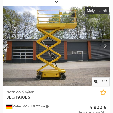
7 900 mm
, typ motora: elektrický, výrobca: JLG Csdpfjzb Tnisx
Acfjha
Malý inzerát
1
/
13
Nožnicový výťah
JLG
1930ES
4 900 €
Oelsnitz/Vogtl.
575 km
Pevná cena plus DPH