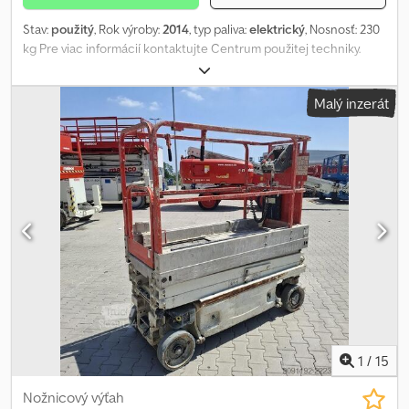
Stav:
použitý
, Rok výroby:
2014
, typ paliva:
elektrický
, Nosnosť: 230
kg Pre viac informácií kontaktujte Centrum použitej techniky.
Chsdozh Ti Sepfx Acfea
Malý inzerát
1
/
15
Nožnicový výťah