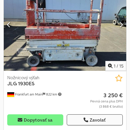
1
/
15
Nožnicový výťah
JLG
1930ES
3 250 €
Frankfurt am Main
822 km
Pevná cena plus DPH
(3 868 € brutto)
Dopytovať sa
Zavolať