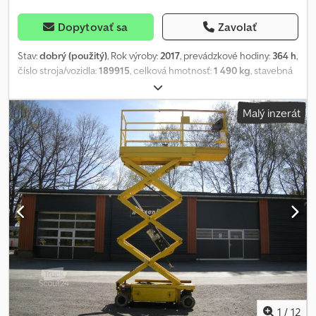
Dopytovať sa
Zavolať
Stav:
dobrý (použitý)
, Rok výroby:
2017
, prevádzkové hodiny:
364 h
,
číslo stroja/vozidla:
189915
, celková hmotnosť:
1 490 kg
, stavebná
výška:
1 970 mm
, maximálna šírka produktu:
770 mm
, pracovná
výška:
7 900 mm
, typ motora: elektrický, výrobca: JLG Chedpfx
Malý inzerát
Acozb Td Dofja
1
/
12