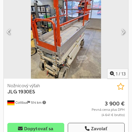
1
/
13
Nožnicový výťah
JLG
1930ES
3 900 €
Cottbus
514 km
Pevná cena plus DPH
(4 641 € brutto)
Dopytovať sa
Zavolať