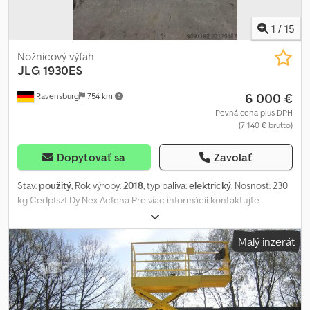
1
/
15
Nožnicový výťah
JLG
1930ES
6 000 €
Ravensburg
754 km
Pevná cena plus DPH
(7 140 € brutto)
Dopytovať sa
Zavolať
Stav:
použitý
, Rok výroby:
2018
, typ paliva:
elektrický
, Nosnosť: 230
kg Cedpfszf Dy Nex Acfeha Pre viac informácií kontaktujte
Centrum použitej techniky.
Malý inzerát