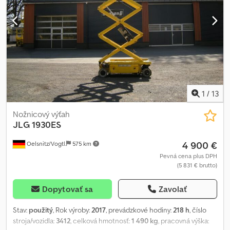
1
/
13
Nožnicový výťah
JLG
1930ES
4 900 €
Oelsnitz/Vogtl.
575 km
Pevná cena plus DPH
(5 831 € brutto)
Dopytovať sa
Zavolať
Stav:
použitý
, Rok výroby:
2017
, prevádzkové hodiny:
218 h
, číslo
stroja/vozidla:
3412
, celková hmotnosť:
1 490 kg
, pracovná výška: