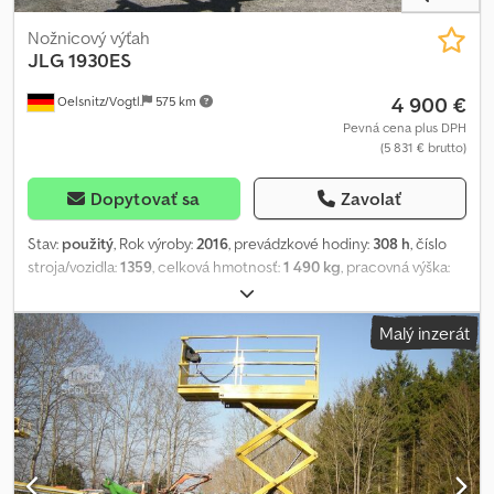
Nožnicový výťah
JLG
1930ES
4 900 €
Oelsnitz/Vogtl.
575 km
Pevná cena plus DPH
(5 831 € brutto)
Dopytovať sa
Zavolať
Stav:
použitý
, Rok výroby:
2016
, prevádzkové hodiny:
308 h
, číslo
stroja/vozidla:
1359
, celková hmotnosť:
1 490 kg
, pracovná výška:
7 900 mm
, typ motora: elektrický, výrobca: JLG Chjdjzb Tdqopfx
Acfja
Malý inzerát