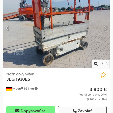
1
/
13
Nožnicový výťah
JLG
1930ES
3 900 €
Alpen
994 km
Pevná cena plus DPH
(4 641 € brutto)
Dopytovať sa
Zavolať