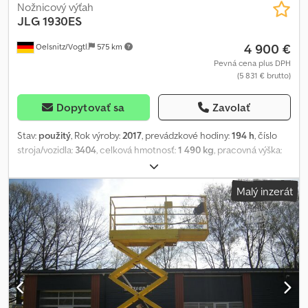
Nožnicový výťah
JLG
1930ES
4 900 €
Oelsnitz/Vogtl.
575 km
Pevná cena plus DPH
(5 831 € brutto)
Dopytovať sa
Zavolať
Stav:
použitý
, Rok výroby:
2017
, prevádzkové hodiny:
194 h
, číslo
stroja/vozidla:
3404
, celková hmotnosť:
1 490 kg
, pracovná výška:
7 900 mm
, typ motora: elektrický, výrobca: JLG Cjdpfx Aozb S
Stecfjha
Malý inzerát