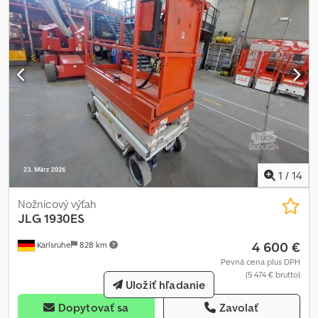
1
/
14
Nožnicový výťah
JLG
1930ES
4 600 €
Karlsruhe
828 km
Pevná cena plus DPH
(5 474 € brutto)
Uložiť hľadanie
Dopytovať sa
Zavolať