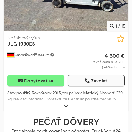
1
/
15
Nožnicový výťah
JLG
1930ES
4 600 €
Saarbrücken
930 km
Pevná cena plus DPH
(5 474 € brutto)
Dopytovať sa
Zavolať
Stav:
použitý
, Rok výroby:
2015
, typ paliva:
elektrický
, Nosnosť: 230
kg Pre viac informácií kontaktujte Centrum použitej techniky.
Chjdozg S Sispfx Acfsa
PEČAŤ DÔVERY
Predajcovia certifikovaní spoločnosťou TruckScout24