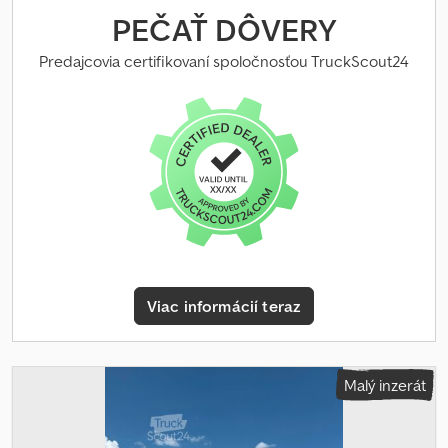
PEČAŤ DÔVERY
Predajcovia certifikovaní spoločnosťou TruckScout24
Viac informácií teraz
Malý inzerát