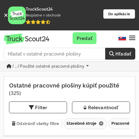
TruckScout24
Do aplikácie
Bezplatne v obchode
Predať
Hľadať
/ ... / Použité ostatné pracovné plošiny
Ostatné pracovné plošiny kúpiť použité
(325)
Filter
Relevantnosť
Stavebné stroje
Pracovné ploši
Odstrániť všetky filtre