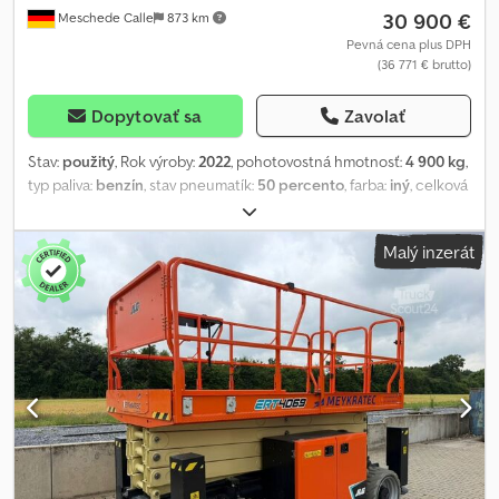
30 900 €
Meschede Calle
873 km
Pevná cena plus DPH
(36 771 € brutto)
Dopytovať sa
Zavolať
Stav:
použitý
, Rok výroby:
2022
, pohotovostná hmotnosť:
4 900 kg
,
typ paliva:
benzín
, stav pneumatík:
50 percento
, farba:
iný
, celková
dĺžka:
3 650 mm
,
Malý inzerát