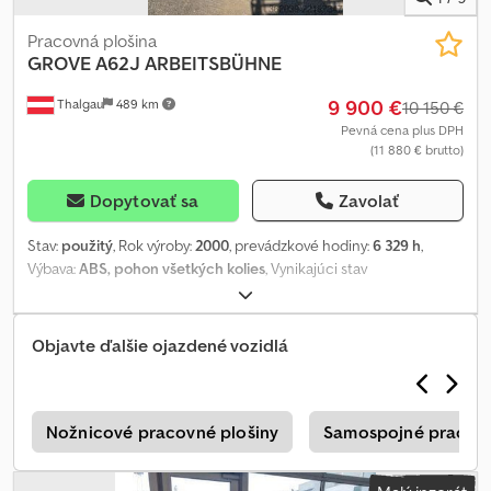
Pracovná plošina
GROVE
A62J ARBEITSBÜHNE
9 900 €
Thalgau
489 km
10 150 €
Pevná cena plus DPH
(11 880 € brutto)
Dopytovať sa
Zavolať
Stav:
použitý
, Rok výroby:
2000
, prevádzkové hodiny:
6 329 h
,
Výbava:
ABS, pohon všetkých kolies
, Vynikajúci stav
Dedszgqddopfx Aqvekr
Objavte ďalšie ojazdené vozidlá
x
Nožnicové pracovné plošiny
Samospojné pracovn