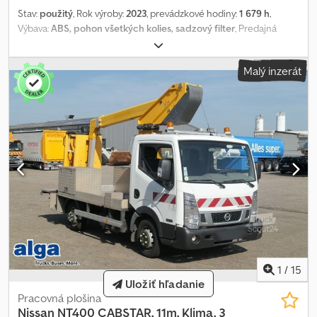
Stav:
použitý
, Rok výroby:
2023
, prevádzkové hodiny:
1 679 h
,
Výbava:
ABS, pohon všetkých kolies, sadzový filter
, Predajná
vzorková stroj Prevádzkové hodiny: približne 592 Najazdené
kilometre: približne 9032 Pracovná výška: 35,00 m Výška plošiny:
Malý inzerát
33,00 m Maximálny dosah: 29,60 m Prepravná dĺžka (D x Š x V): 9,80
m x 2,50 m x 3,95 m Maximálna nosnosť: 500 kg Rozmery plošiny:
0,90 x 2,04 m x 1,10 m Rozsah otáčania: +/- 280° Otáčanie plošiny: 2
x 90° Výložník plošiny: 170° ----Výstražné svetlá na streche kabíny
Generátor 6,5 kVA (230 V/400 V) Podvozok: Scania P410 B8X4?4
Prvá registrácia: 30. 05. 2023 Celková hmotnosť: 17640 kg Farba:
Modrá Pri kúpe sa vykoná nová technická kontrola a kontrola
emisií a bezpečnosti. Djdpfx Aowpyw Ueqvskr
1
/
15
Uložiť hľadanie
Pracovná plošina
Nissan
NT400 CABSTAR, 11m, Klima, 3