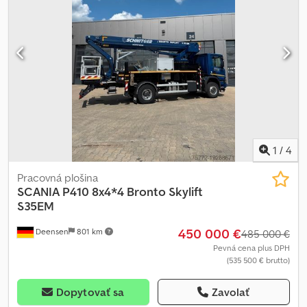
1
/
4
Pracovná plošina
SCANIA
P410 8x4*4 Bronto Skylift
S35EM
450 000 €
Deensen
801 km
485 000 €
Pevná cena plus DPH
(535 500 € brutto)
Dopytovať sa
Zavolať