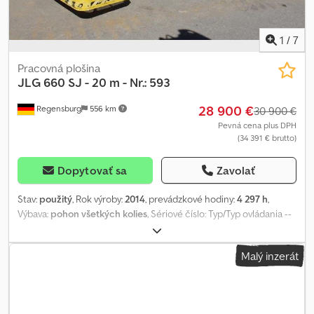
1
/
7
Pracovná plošina
JLG
660 SJ - 20 m - Nr.: 593
28 900 €
Regensburg
556 km
30 900 €
Pevná cena plus DPH
(34 391 € brutto)
Dopytovať sa
Zavolať
Stav:
použitý
, Rok výroby:
2014
, prevádzkové hodiny:
4 297 h
,
Výbava:
pohon všetkých kolies
, Sériové číslo: Typ/Typ ovládania --
Diesel Maximálna vysunutá pracovná výška plošiny: 20,10 metra
Dodpfx Aqjxdp Ntovekr Maximálny bočný dosah zdvíhacej plošiny:
Malý inzerát
17,30 metra Rok výroby: 2014 Uvedenie do prevádzky: 2015
Prevádzková hmotnosť: 12 562 kg Nosnosť: 230 kg Povolený počet
osôb na pracovnej plošine: 2 osoby Zmeny, predaj medzičasom a
chyby sú výslovne vyhradené. Popis slúži na všeobecnú