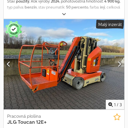
Stav:
použitý
, Rok výroby:
2024
, pohotovostná hmotnosť:
4 900 kg
,
typ paliva:
benzín
, stav pneumatík:
50 percento
, farba:
iný
, celková
dĺžka:
3 650 mm
,
Malý inzerát
1
/
3
Pracovná plošina
JLG
Toucan 12E+