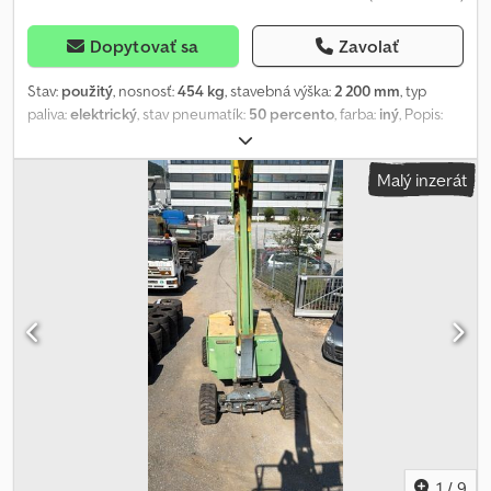
Dopytovať sa
Zavolať
Stav:
použitý
, nosnosť:
454 kg
, stavebná výška:
2 200 mm
, typ
paliva:
elektrický
, stav pneumatík:
50 percento
, farba:
iný
, Popis:
Mobilná zdvíhacia plošina Snorkel S4726E so zdvihákom typu
nožnicová, vrátane transportného prívesu – „ŠPECIÁLNA CENA“.
Malý inzerát
Dedpezqvrbsfx Aqvokr
1
/
9