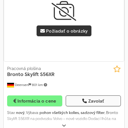
identifikáciu vozidla a nepredstavuje záruku v zmysle kúpneho
práva. Rozhodujúci je popis podľa kúpnej zmluvy. Naša ponuka je
všeobecne bez novej technickej kontroly (STK). V prípade záujmu
o novú STK vám radi pripravíme ponuku od našich partnerských
servisov! Vozidlo môže byť polepené alebo označené reklamou.
Požiadať o obrázky
Platné sú naše všeobecné dodacie a platobné podmienky.
Pracovná plošina
Bronto Skylift
S56XR
Deensen
801 km
Informácia o cene
Zavolať
Stav:
nový
, Výbava:
pohon všetkých kolies, sadzový filter
, Bronto
Skylift S56XR na podvozku Volvo – nové vozidlo Dodací lhůta: na
vyžádání Pracovní výška: 56,00 m Výška plošiny: 54,00 m Maximální