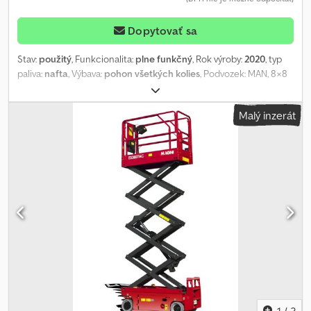
Dopytovať sa
Stav:
použitý
, Funkcionalita:
plne funkčný
, Rok výroby:
2020
, typ
paliva:
nafta
, Výbava:
pohon všetkých kolies
, Podvozek: MAN, 8×8
Nástavba: plošina Bronto Skylift 55 HDT Rok výroby: 2000 Pracovní
výška: 55 m Boční dosah: 24,7 m Nosnost koše: 440 kg
Malý inzerát
Teleskopické rameno s otáčením 360° Djdpfx Aqezrhu Djvskr Koš
unese tři osoby + materiál Otočný koš do obou stran o 45°
Ovládání ramene i koše je možné jak zespodu, tak přímo z koše
1
/
3