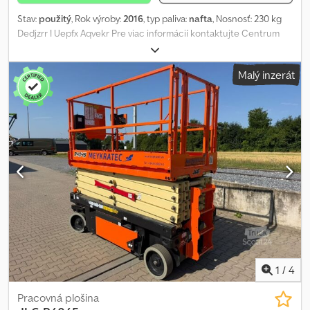
Stav:
použitý
, Rok výroby:
2016
, typ paliva:
nafta
, Nosnosť: 230 kg
Dedjzrr I Uepfx Aqvekr Pre viac informácií kontaktujte Centrum
použitej techniky.
Malý inzerát
1
/
4
Pracovná plošina