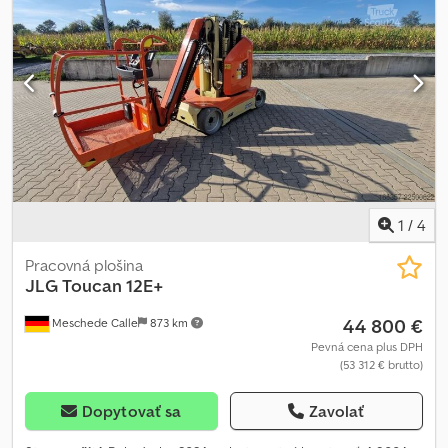
1
/
4
Pracovná plošina
JLG
Toucan 12E+
44 800 €
Meschede Calle
873 km
Pevná cena plus DPH
(53 312 € brutto)
Dopytovať sa
Zavolať