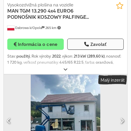
Vysokozdvižná plošina na vozidle
MAN
TGM 13.290 4x4 EURO6
PODNOŚNIK KOSZOWY PALFINGE...
Dabrowa k/Opola
265 km
Informácia o cene
Zavolať
Stav:
použitý
, Rok výroby:
2022
, výkon:
213 kW (289,60 k)
, nosnosť:
1 720 kg
, veľkosť pneumatiky:
445/65 R22.5
, farba:
oranžová
,
Výbava:
ABS, pohon všetkých kolies, uzávierka diferenciálu
, =
Ďalšie možnosti a príslušenstvo = - Centrálne zamykanie -
Malý inzerát
Elektricky nastaviteľné zrkadlá na dverách - Elektrické ovládanie
okien - Ovládanie klimatizácie - Rádio - Strešné okno = Ďalšie
informácie = Dkedpfxozmn Els Aqvor Prevodovka: Automatické
Stav tachometra: 29.533 km Veľkosť pneumatiky: 445/65 R22.5
Zavesenie: listové odpruženie Os 1: Brzdy: kotúčové brzdy Hrubá
hmotnosť: 11.780 kg CELKOVÁ HMOTNOSŤ: 13.500 kg Rozmery
(DxŠxV): 844 x 251 x 396 cm Emisná trieda: Euro 6