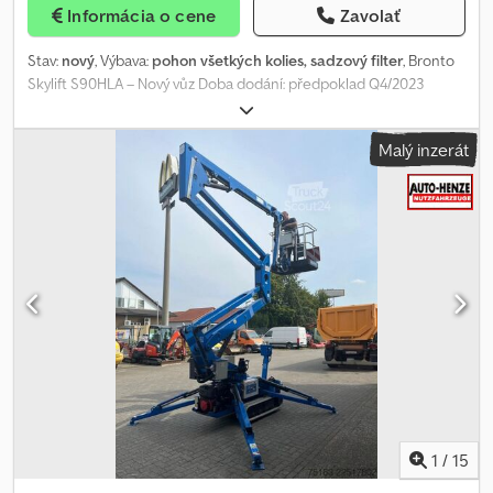
Informácia o cene
Zavolať
Stav:
nový
, Výbava:
pohon všetkých kolies, sadzový filter
, Bronto
Skylift S90HLA – Nový vůz Doba dodání: předpoklad Q4/2023
Pracovní výška: 90,00 m Výška plošiny: 88,00 m Maximální boční
dosah: 32,00 m Maximální nosnost koše: 700 kg Hliníkový pracovní
Malý inzerát
koš o rozměrech: 1,10 m x 2,40 m 2x 85° otáčení pracovního koše
Transportní rozměry (DxŠxV): 15,50 m x 2,80 m x 4,00 m? Hmotnost:
47 t? Dodpfoztk Rwex Aqvokr ? v závislosti na podvozku Podvozek:
Volvo FMX 500 HP 10x4 Různé volitelné vybavení, např.: Naviják do
pracovního koše, nosnost 400 kg Vysouvatelný pracovní koš, šířka
až 3,7 m Dálkové ovládání pohybu výložníku Záložní systém pro
nouzové situace Bronto Loadman pro měření zatížení podpěr
Ultrazvuková ochrana proti kolizím Proč Bronto Skylift? Krátký
zadní převis a vynikající nájezdové úhly zajišťují maximální
manévrovatelnost. Efektivní poměr výšky a hmotnosti (GVW)
Nepřekonatelná stabilita koše i ve velkých výškách Extrémně
spolehlivý dosah bez ohledu na vnější podmínky Rychlé a
jednoduché nastavení – váš tým pracuje ve výšce během několika
minut Uživatelsky přívětivé ovládání Bronto+ Moderní servisní
1
/
15
nástroje a rozsáhlá servisní síť zajišťují maximální