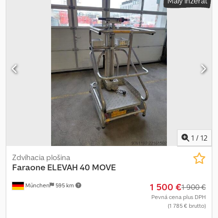
Malý inzerát
1
/
12
Zdvíhacia plošina
Faraone
ELEVAH 40 MOVE
1 500 €
München
595 km
1 900 €
Pevná cena plus DPH
(1 785 € brutto)