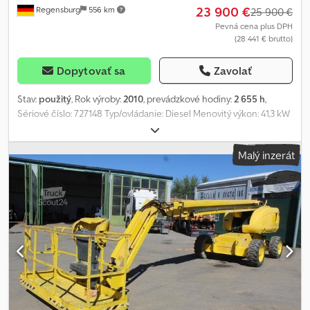
23 900 €
Regensburg
556 km
25 900 €
Pevná cena plus DPH
(28 441 € brutto)
Dopytovať sa
Zavolať
Stav:
použitý
, Rok výroby:
2010
, prevádzkové hodiny:
2 655 h
,
Sériové číslo: 727148 Typ/ovládanie: Diesel Menovitý výkon: 41,3 kW
Pracovná výška: 23,00 metra Výška plošiny: 21,00 metra Rozmery
koša: 1 800 x 750 x 1 100 mm Otočné rameno koša Rok výroby: 2010
Malý inzerát
Vlastná hmotnosť: 15 200 kg Nosnosť: 250 kg Maximálny počet
osôb na pracovnej plošine: 2 osoby Zmeny, predbežný predaj a
chyby sú výslovne vyhradené. Tento popis slúži na všeobecné
určenie vozidla a nepredstavuje záruku v zmysle práva o kúpe.
Rozhodujúci je opis podľa kúpnej zmluvy. Naša ponuka je vo
všeobecnosti bez novej TK. V prípade záujmu o novú technickú
kontrolu vám radi sprostredkujeme ponuku od našich
partnerských servisov! Vozidlo môže byť polepené alebo popísané
reklamou. Platí naše všeobecné dodacie a platobné podmienky.
Dkjdpfsx S An Ujx Aqvjr