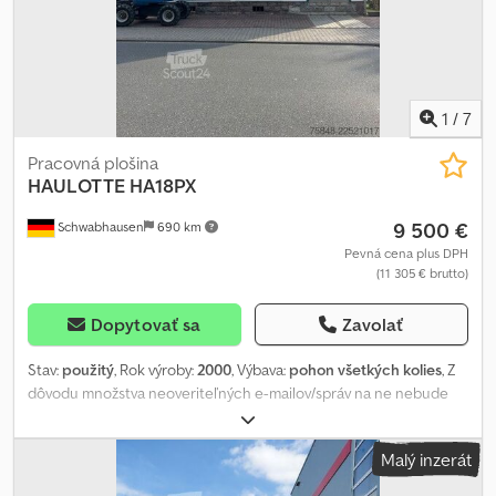
1
/
7
Pracovná plošina
HAULOTTE
HA18PX
9 500 €
Schwabhausen
690 km
Pevná cena plus DPH
(11 305 € brutto)
Dopytovať sa
Zavolať
Stav:
použitý
, Rok výroby:
2000
, Výbava:
pohon všetkých kolies
, Z
dôvodu množstva neoveriteľných e-mailov/správ na ne nebude
odpovedané. WhatsApp x pohon prednej nápravy je poškodený.
Plne funkčné a pripravené na použitie. Dkedpsztlg Hsfx Aqver K
Malý inzerát
dispozícii po dohode/ešte v prevádzke. „VYHRAĎUJEME SI PRÁVO
NA OPRAVY, PREKLEPY A MEDZITÝM PREDANÉ VOZIDLO.“