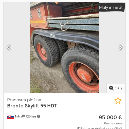
Malý inzerát
1
/
7
Pracovná plošina
Bronto Skylift
55 HDT
95 000 €
Nitra
125 km
Pevná cena
(DPH nie je možné odpočítať)