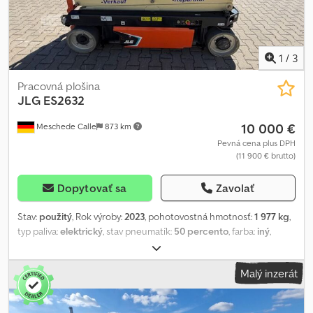
1
/
3
Pracovná plošina
JLG
ES2632
10 000 €
Meschede Calle
873 km
Pevná cena plus DPH
(11 900 € brutto)
Dopytovať sa
Zavolať
Stav:
použitý
, Rok výroby:
2023
, pohotovostná hmotnosť:
1 977 kg
,
typ paliva:
elektrický
, stav pneumatík:
50 percento
, farba:
iný
,
celková dĺžka:
2 400 mm
,
Malý inzerát