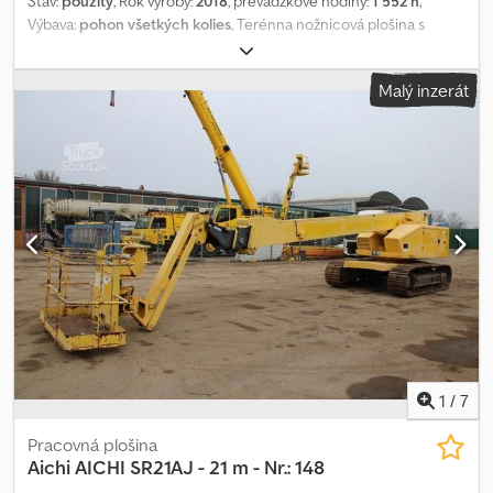
Stav:
použitý
, Rok výroby:
2018
, prevádzkové hodiny:
1 552 h
,
Výbava:
pohon všetkých kolies
, Terénna nožnicová plošina s
pohonom všetkých kolies, motor KUBOTA 3-valec, pracovná výška
cca 12,15 m, nosnosť cca 450 kg, dĺžka plošiny: 2500 mm, dĺžka
Malý inzerát
plošiny s výsuvom: 3700 mm. Vozidlo môže byť polepené a/alebo
nápisované reklamou. SI86061 Dodpjwzfk Djfx Aqvskr Naša ponuka
je spravidla bez novej TÜV kontroly. V prípade záujmu o novú TÜV
kontrolu Vám radi pripravíme ponuku od našich partnerských
servisov! Vozidlo môže byť polepené a/alebo nápisované
reklamou. Platné sú naše všeobecné dodacie a platobné
podmienky. Radi Vám pripravíme financovanie alebo leasingovú
ponuku na tento predmet. Neváhajte nás kontaktovať!
1
/
7
Pracovná plošina
Aichi
AICHI SR21AJ - 21 m - Nr.: 148