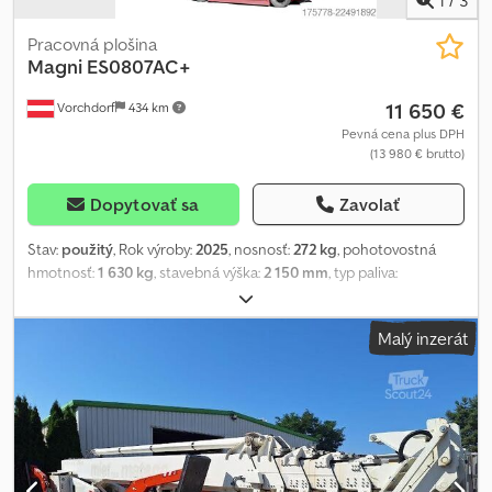
Pracovná plošina
Magni
ES0807AC+
11 650 €
Vorchdorf
434 km
Pevná cena plus DPH
(13 980 € brutto)
Dopytovať sa
Zavolať
Stav:
použitý
, Rok výroby:
2025
, nosnosť:
272 kg
, pohotovostná
hmotnosť:
1 630 kg
, stavebná výška:
2 150 mm
, typ paliva:
elektrický
, stav pneumatík:
50 percento
, farba:
iný
, celková dĺžka:
1 860 mm
, POPIS: ZOZNAM ŠTANDARDNEJ VÝBAVY • AC batérie so
Malý inzerát
systémom odolným voči vode IP67 Dkodpfx Aqjzrp Dyovor •
Automatický systém ochrany proti prevráteniu v podvozku •
Ochrana proti privretiu • Veľká svetlá výška • Samozaisťovacie
dvere na pracovnej plošine • Maximálna rýchlosť pri najväčšej
výške • Elektrický riadiaci systém • Mobilita pri maximálnej výške •
Kontrola preťaženia pracovnej plošiny • Automatický brzdný
systém • Neznačkujúce pneumatiky • Kontrola náklonu s