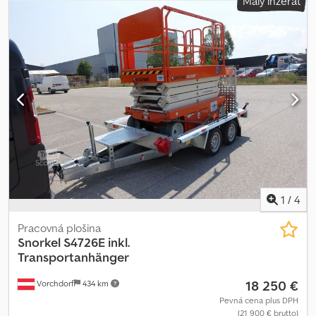
Malý inzerát
1
/
4
Pracovná plošina
Snorkel
S4726E inkl.
Transportanhänger
18 250 €
Vorchdorf
434 km
Pevná cena plus DPH
(21 900 € brutto)