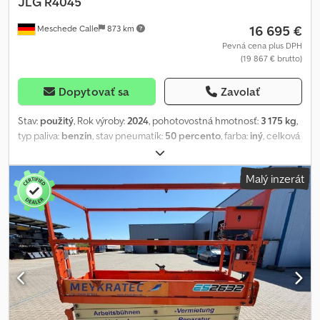
JLG
R4045
16 695 €
Meschede Calle
873 km
Pevná cena plus DPH
(19 867 € brutto)
Dopytovať sa
Zavolať
Stav:
použitý
, Rok výroby:
2024
, pohotovostná hmotnosť:
3 175 kg
,
typ paliva:
benzín
, stav pneumatík:
50 percento
, farba:
iný
, celková
dĺžka:
2 710 mm
,
Malý inzerát