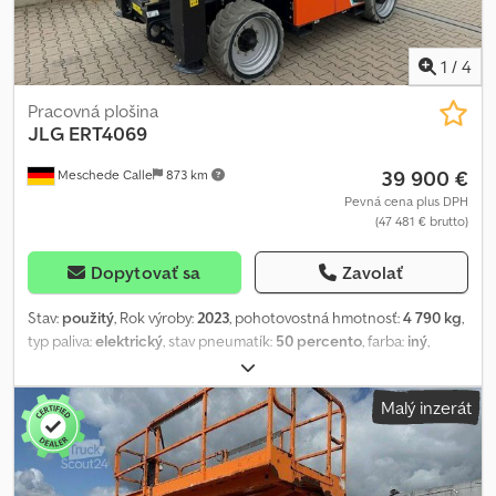
1
/
4
Pracovná plošina
JLG
ERT4069
39 900 €
Meschede Calle
873 km
Pevná cena plus DPH
(47 481 € brutto)
Dopytovať sa
Zavolať
Stav:
použitý
, Rok výroby:
2023
, pohotovostná hmotnosť:
4 790 kg
,
typ paliva:
elektrický
, stav pneumatík:
50 percento
, farba:
iný
,
celková dĺžka:
3 530 mm
,
Malý inzerát