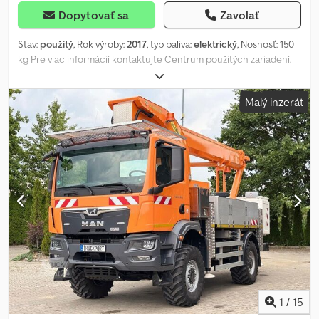
Dopytovať sa
Zavolať
Stav:
použitý
, Rok výroby:
2017
, typ paliva:
elektrický
, Nosnosť: 150
kg Pre viac informácií kontaktujte Centrum použitých zariadení.
Dodpfozfmc Tsx Aqvekr
Malý inzerát
1
/
15