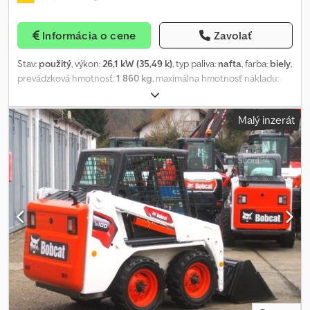
Informácia o cene
Zavolať
Stav:
použitý
, výkon:
26,1 kW (35,49 k)
, typ paliva:
nafta
, farba:
biely
,
prevádzková hmotnosť:
1 860 kg
, maximálna hmotnosť nákladu:
915 kg
, zdvihová kapacita:
454 kg/m
, zdvíhacia výška:
2 633 mm
,
veľkosť pneumatiky:
27 x 8.50 - 15
, stav pneumatík:
98 percento
,
Malý inzerát
konfigurácia náprav:
2 nápravy
, Rok výroby:
2015
, prevádzkové
hodiny:
734 h
, Výbava:
hydraulika, kabína, palubný počítač,
ďalšie svetlomety, štandardná lopata
, Kompaktlader BOBCAT,
Typ: S 100, Ersteinsatz: 2016, Einsatzgewicht: ca. 1.860 kg, 4-
Zylinder KUBOTA-Dieselmotor (Typ: V1505 – ca. 35,50 PS / 26,10 kW
bei 3.000 U/min), SCHAUFEL (Breite: ca. 1.340 mm) –
SCHNELLWECHSELSYSTEM, ZUSATZHYDRAULIK, Nutzlast: 454 kg,
Kipplast: 915 kg, Überladehöhe: 2.633 mm, ROPS/FOPS-
Sicherheitsstruktur, Beleuchtung, ARBEITSSCHEINWERFER
(vorne), Komfortsitz, Verzurr- und Transportösen, Bereifung: BKT
GELÄNDEBEREIFUNG (27 x 8,50 - 15) – rundum ca. 98 %.
Transportmaße: Länge ca. 2.800 mm (ohne Schaufel ca. 2.260
mm), Breite ca. 1.340 mm, Höhe ca. 1.960 mm. FINANZIERUNG IN