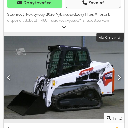
Dopytovať sa
Zavolať
Stav:
nový
, Rok výroby:
2026
, Výbava:
sadzový filter
, * Teraz k
dispozícii: Bobcat T 450 – špičková výbava * S radosťou vám
ponúkame model Bobcat T 450 „EDITION“ s veľmi kvalitnou
špeciálnou výbavou. * Stav: nové zariadenie * Dostupnosť: ihneď
Malý inzerát
zo skladu – prečo si vybrať Zirndorfer-Maschinenpark? * Oficiálny
autorizovaný predajca pre značky Bobcat a Montabert * Rodinná
firma s viac ako 45-ročnými skúsenosťami * Vlastná špecializovaná
servisná dielňa pre overenú kvalitu * Široký výber nových a
použitých strojov Financovanie, leasing alebo lízing s možnosťou
kúpy? Žiadny problém – prostredníctvom našich partnerských
bánk nájdeme pre vás vhodné riešenie. Chedpfozp Ttgsx Adqja
Máte záujem o výmenu použitého stroja? Radi vám váš stroj
výhodne vykúpime. Prídavné zariadenia a príslušenstvo? Ďalšie
prídavné zariadenia a vhodné príslušenstvo vám na požiadanie
radi ponúkneme. Predaj do krajín EÚ alebo mimo EÚ?
Zabezpečíme za vás všetky potrebné úkony. – Špeciálna výbava
stroja, kabína: * Kúrenie * Klimatizácia * Joystick * Rádio *
Pružinové sedadlo s látkovým poťahom * Dve rýchlosti (druhá
1
/
12
rýchlosť jazdy) * LED osvetlenie * Ďalšie príslušenstvo je k