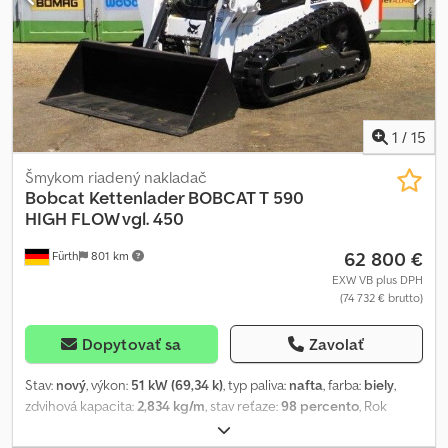
kolesách. Prepravné rozmery: dĺžka cca 2 800 mm (cca 2 260 mm
bez lopaty), šírka cca 1 250 mm, výška cca 1 960 mm. ∗∗∗
FINANCOVANIE MOŽNÉ / PREPRAVA ZA VÝHODNÝCH PODMIENOK
(CELOSVETOVO) / PRI EXPORTE PLATBA IBA NETTO CENY (!)
∗∗∗ © pb Codpfxsylkxms Adqeha
1
/
15
Šmykom riadený nakladač
Bobcat
Kettenlader BOBCAT T 590
HIGH FLOW vgl. 450
62 800 €
Fürth
801 km
EXW VB plus DPH
(74 732 € brutto)
Dopytovať sa
Zavolať
Stav:
nový
, výkon:
51 kW (69,34 k)
, typ paliva:
nafta
, farba:
biely
,
zdvihová kapacita:
2,834 kg/m
, stav reťaze:
98 percento
, Rok
výroby:
2025
, Výbava:
gumové pásy, kabína, ochrana hlavy, ďalšie