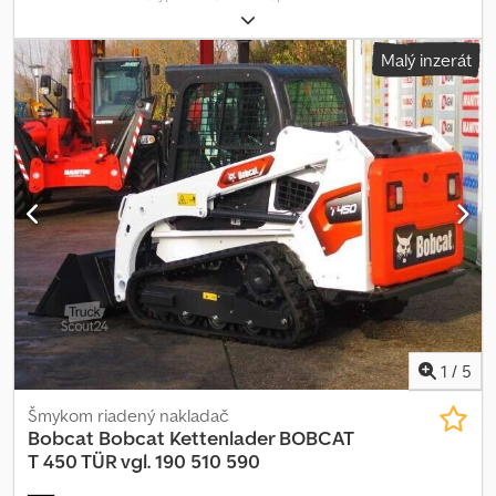
961 kg, LYŽICA – šírka: cca 1 550 mm, RÝCHLOUPÍNAČ, PRÍDAVNÁ
HYDRAULIKA (2 x pre prídavné zariadenia), nosnosť: 717 kg,
Malý inzerát
preklápacia záťaž: cca 2 049 kg, výklopná výška: 2 781 mm, 4-
valcový dieselový motor BOBCAT (typ: DM02VB – 55,76 PS / 41,00
kW pri 2 600 ot./min), gumové pásy BOBCAT (šírka: 320 mm) –
zostatok cca 98 %, 3 vodiace kladky na každej strane, uzavretá
kabína s dverami a posuvnými bočnými oknami, ROPS / FOPS,
komfortná sedačka, pracovné svetlo vpredu, osvetlenie vzadu,
stierač, CPB, kúrenie / ventilácia, úchyty a oka na upevnenie a
prepravu. Transportné rozmery: dĺžka: cca 3 216 mm (cca 2 499
mm bez lyžice), šírka: cca 1 550 mm (šírka lyžice) / cca 1 397 mm
(šírka stroja), výška: cca 1 976 mm. Cjdpfx Adswczv Ejqeha *MOŽNÉ
FINANCOVANIE / DOPRAVA VÝHODNE (CELÝ SVET) / PRI EXPORTE
SA PLATÍ LEN ČISTÁ CENA (!) © pb
1
/
5
Šmykom riadený nakladač
Bobcat
Bobcat Kettenlader BOBCAT
T 450 TÜR vgl. 190 510 590