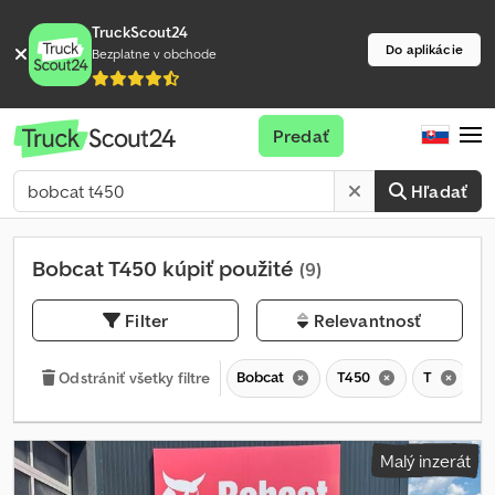
TruckScout24
Do aplikácie
Bezplatne v obchode
Predať
Hľadať
Bobcat T450 kúpiť použité
(9)
Filter
Relevantnosť
Bobcat
T450
T
Odstrániť všetky filtre
Malý inzerát