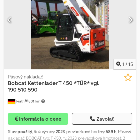
GUMOVÉ PÁSY (šírka: 300 mm), 3 oporné kladky na každej strane,
PLNÁ KABÍNA S DVERE, ROPS / FOPS, komfortné sedadlo,
pracovné osvetlenie vpredu, osvetlenie vzadu, stierač, CPB,
kúrenie / vetranie, úchyty na upevnenie a transport. Prepravné
rozmery: dĺžka cca 3 216 mm (cca 2 499 mm bez lyžice), šírka cca 1
570 mm (šírka lyžice, samotný stroj cca 1 397 mm), výška cca 1 976
mm. FINANCOVANIE MOŽNÉ / DOPRAVA VÝHODNE
(CELOSVETOVO) / PRI EXPORTE SA PLATÍ IBA ČISTÁ CENA (!) © pb
Chodpok Nzwhefx Adqsa
1
/
15
Pásový nakladač
Bobcat
Kettenlader T 450 *TÜR* vgl.
190 510 590
Fürth
801 km
Informácia o cene
Zavolať
Stav:
použitý
, Rok výroby:
2023
, prevádzkové hodiny:
589 h
, Pásový
nakladač BOBCAT, typ: T 450, r.v. 2023, prevádzková hmotnosť: 2