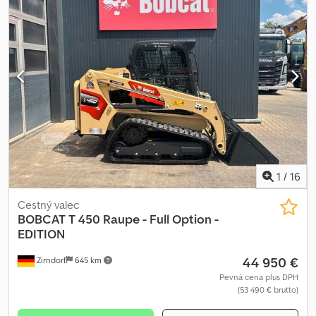
1
/
16
Cestný valec
BOBCAT
T 450 Raupe - Full Option -
EDITION
44 950 €
Zirndorf
645 km
Pevná cena plus DPH
(53 490 € brutto)