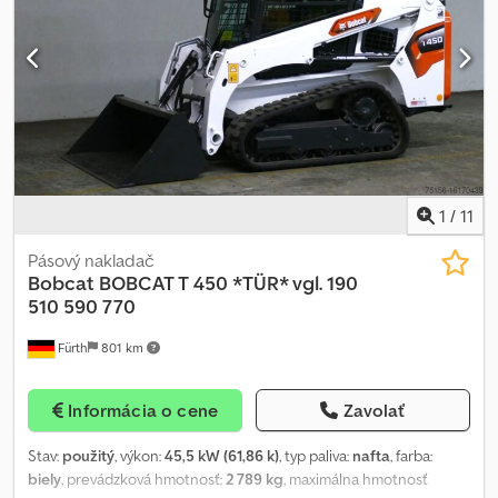
FINANCOVANIA / DOPRAVA VÝHODNE (CELOSVETOVO) / PRI
EXPORTE SA PLATÍ LEN ČISTÁ CENA (!) ∗∗∗ © pb Cjdpfxei Irhbo
Adqeha
1
/
11
Pásový nakladač
Bobcat
BOBCAT T 450 *TÜR* vgl. 190
510 590 770
Fürth
801 km
Informácia o cene
Zavolať
Stav:
použitý
, výkon:
45,5 kW (61,86 k)
, typ paliva:
nafta
, farba:
biely
, prevádzková hmotnosť:
2 789 kg
, maximálna hmotnosť