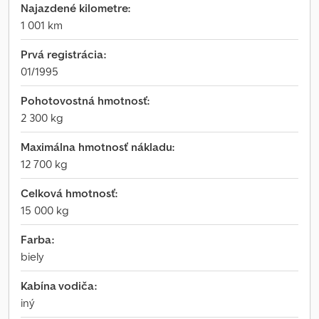
Najazdené kilometre:
1 001 km
Prvá registrácia:
01/1995
Pohotovostná hmotnosť:
2 300 kg
Maximálna hmotnosť nákladu:
12 700 kg
Celková hmotnosť:
15 000 kg
Farba:
biely
Kabína vodiča:
iný