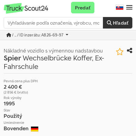
Predať
Hľadať
/ ... / ID inzerátu: A826-69-97
Nákladné vozidlo s výmennou nadstavbou
Spier
Wechselbrücke Koffer, Ex-
Fahrschule
Pevná cena plus DPH
2 400 €
(2 856 € brutto)
Rok výroby
1995
Stav
Použitý
Umiestnenie
Bovenden