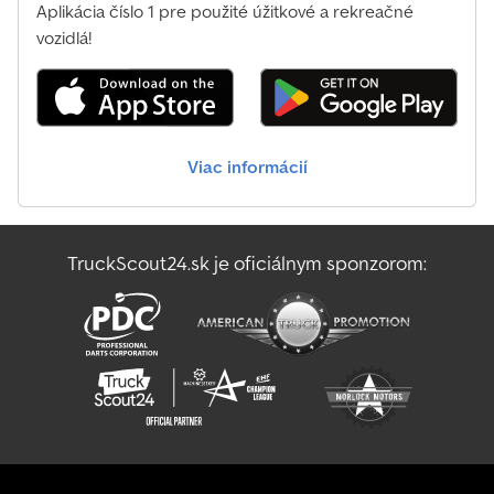
Aplikácia číslo 1 pre použité úžitkové a rekreačné
vozidlá!
Viac informácií
TruckScout24.sk je oficiálnym sponzorom: