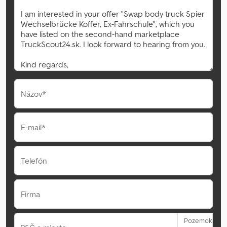
Názov*
E-mail*
Telefón
Firma
Pozemok