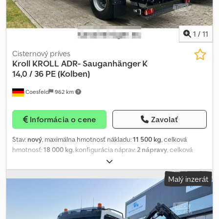
1
/
11
Cisternový príves
Kroll
KROLL ADR- Sauganhänger K
14,0 / 36 PE (Kolben)
Coesfeld
962 km
Informácia o cene
Zavolať
Stav:
nový
, maximálna hmotnosť nákladu:
11 500 kg
, celková
hmotnosť:
18 000 kg
, konfigurácia náprav:
2 nápravy
, celková
šírka:
2 500 mm
, celková výška:
3 330 mm
, Rok výroby:
2025
,
Výbava:
ABS
, ++ RENT ++ BUY ++ RENT ++ BUY ++ RENT ++ BUY
Malý inzerát
++ KROLL Suction-Pressure Tank Trailer ADR (internal no. #518)
Type K 14.0/36 PEAH ----Tank certification L4BH Suitable for
collecting and transporting liquids and sludges. Total volume
approx. 14,000 liters air volume Sludge chamber (behind piston)