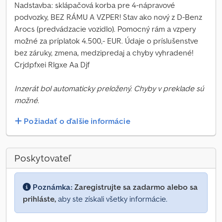
Nadstavba: sklápačová korba pre 4-nápravové
podvozky, BEZ RÁMU A VZPER! Stav ako nový z D-Benz
Arocs (predvádzacie vozidlo). Pomocný rám a vzpery
možné za príplatok 4.500,- EUR. Údaje o príslušenstve
bez záruky, zmena, medzipredaj a chyby vyhradené!
Crjdpfxei Rlgxe Aa Djf
Inzerát bol automaticky preložený. Chyby v preklade sú
možné.
Požiadať o ďalšie informácie
Poskytovateľ
Poznámka:
Zaregistrujte sa zadarmo alebo sa
prihláste,
aby ste získali všetky informácie.