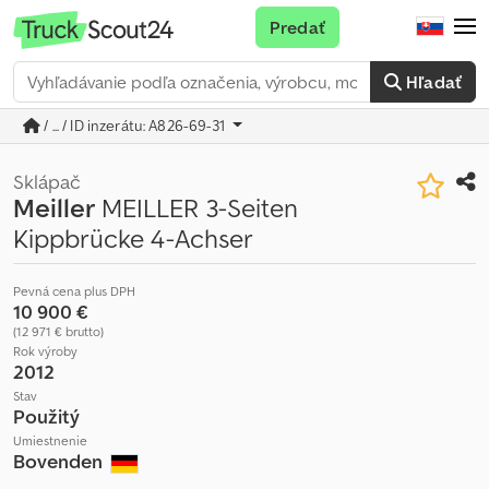
Predať
Hľadať
/ ... / ID inzerátu: A826-69-31
Sklápač
Meiller
MEILLER 3-Seiten
Kippbrücke 4-Achser
Pevná cena plus DPH
10 900 €
(12 971 € brutto)
Rok výroby
2012
Stav
Použitý
Umiestnenie
Bovenden