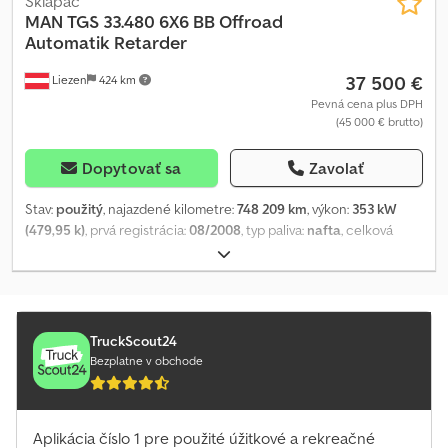
Sklápač
MAN
TGS 33.480 6X6 BB Offroad
Automatik Retarder
37 500 €
Liezen
424 km
Pevná cena plus DPH
(45 000 € brutto)
Dopytovať sa
Zavolať
Stav:
použitý
, najazdené kilometre:
748 209 km
, výkon:
353 kW
(479,95 k)
, prvá registrácia:
08/2008
, typ paliva:
nafta
, celková
hmotnosť:
33 000 kg
, konfigurácia náprav:
3 nápravy
, brzdy:
retardér
, farba:
oranžová
, typ prevodu:
automatický
, emisná
trieda:
Euro 4
, Rok výroby:
2008
, Výbava:
ABS, elektronický
stabilizačný program (ESP), klimatizácia, pohon všetkých kolies
,
MAN TGS 33.480 6X6 BB Euro4 offroad s automatickou
TruckScout24
prevodovkou a retardérom Primetzhofer trojstranný sklápací voz s
Bezplatne v obchode
hliníkovými bočnicami Bordmatik Crodpfx Aasymif Ij Def
Aplikácia číslo 1 pre použité úžitkové a rekreačné