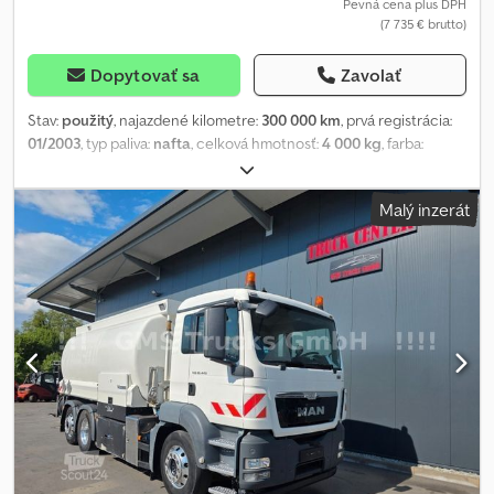
Pevná cena plus DPH
(7 735 € brutto)
Dopytovať sa
Zavolať
Stav:
použitý
, najazdené kilometre:
300 000 km
, prvá registrácia:
01/2003
, typ paliva:
nafta
, celková hmotnosť:
4 000 kg
, farba:
červená
, typ prevodu:
mechanický
, zavesenie:
iný
, Kutschke
15,000 L suction-pressure tank, with subframe, hydraulic lid
Malý inzerát
opener, and lid locking mechanism. Ejector piston has been
removed and is not included. Offer comprises the tank only,
without vacuum or hydraulic pump. Wall thickness approx. 4 mm.
Non-binding offer—subject to change and prior sale. Sale is made
excluding any warranty. All information is provided without
guarantee. Crodpfx Aaeudzais Dof