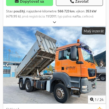
Dopytovať sa
Zavolať
Stav:
použitý
, najazdené kilometre:
566 723 km
, výkon:
353 kW
(479,95 k)
, prvá registrácia:
11/2011
, typ paliva:
nafta
, celková
hmotnosť:
32 000 kg
, konfigurácia náprav:
3 nápravy
, brzdy:
retardér
, farba:
žltá
, typ prevodu:
automatický
, emisná trieda:
Malý inzerát
Euro 5
, dĺžka ložného priestoru:
7 200 mm
, šírka ložného priestoru:
2 500 mm
, výška ložného priestoru:
2 350 mm
, Rok výroby:
2011
,
Výbava:
ABS, elektronický stabilizačný program (ESP),
klimatizácia, nezávislé kúrenie, sadzový filter
, * MAN TGS 35.480
8x4-4 BL * Peletky, krmivo, obilie * Sacie, tlakové a sklápačové
vozidlo * Hydraulické zariadenie + kompresor * Celková hmotnosť
32.000 kg * Užitočná hmotnosť 17.945 kg * Rozmery D: 7.300 mm V:
2.350 mm * Retardér * Rok výroby 2011 * Euro 5 EEV * Počet
najazdených km 5.566.723 * Klimatizácia * WMA92SZZ5CL063650
* Nová cena 450.000 € bez DPH * Pracovný čas Po-Pi 07:30-12:00
13:00-18:00, Sobota 07:30-17:00 * E-Mail: * Tel/Whatsapp/Viber:
Alexandar Ilic Crjdexzwd Tepfx Aa Djf * Tel/Whatsapp/Viber
English: Mladen Ilic
1
/
24