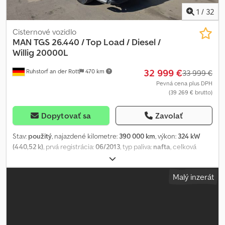
1
/
32
Cisternové vozidlo
MAN
TGS 26.440 / Top Load / Diesel /
Willig 20000L
32 999 €
Ruhstorf an der Rott
470 km
33 999 €
Pevná cena plus DPH
(39 269 € brutto)
Dopytovať sa
Zavolať
Stav:
použitý
, najazdené kilometre:
390 000 km
, výkon:
324 kW
(440,52 k)
, prvá registrácia:
06/2013
, typ paliva:
nafta
, celková
hmotnosť:
26 000 kg
, brzdy:
retardér
, typ prevodu:
automatický
,
emisná trieda:
Euro 5
, objem nakladacieho priestoru:
20 m³
,
Malý inzerát
Výbava:
ABS, klimatizácia
, MAN TGS 26.440 EZ: km Automatická
prevodovka Retardér Klimatizácia Cjdpfey Skkqex Aa Derf 3.
náprava riadená a zdvíhacia náprava EEV Nadstavba: Willig rok
výroby 2013 cca 20000 litrov Horné plnenie Navijak na hadicu
vpredu + vzadu Zariadenie Bartec Tiger Kontrola nádrže Tel: Radi