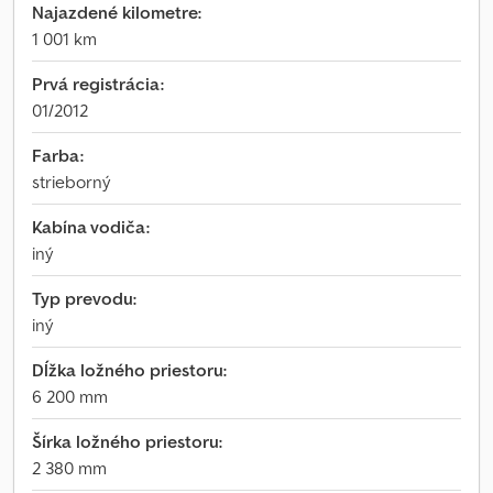
Najazdené kilometre:
1 001 km
Prvá registrácia:
01/2012
Farba:
strieborný
Kabína vodiča:
iný
Typ prevodu:
iný
Dĺžka ložného priestoru:
6 200 mm
Šírka ložného priestoru:
2 380 mm