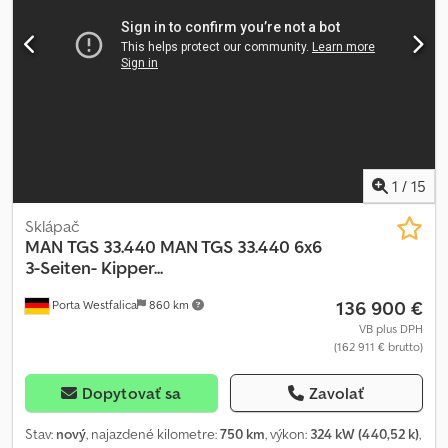
navštívte našu webovú stránku: ----Radi Vám pomôžeme s
financovaním alebo leasingom Predaj EU: netto po predložení
firemných dokumentov a daňového/VAT čísla Záloha na DPH 2000
€ Hovoríme anglicky Hovoríme srbsko-chorvátsky Naše služby pre
Vás: - Colné značky - Exportné dokumenty a EUR1 - Celosvetová
preprava - Možnosť prenocovania - Transfer na letisko Mníchov
alebo stanicu Passau Tel:
1
/
15
Sklápač
MAN
TGS 33.440 MAN TGS 33.440 6x6
3-Seiten- Kipper...
136 900 €
Porta Westfalica
860 km
VB plus DPH
(162 911 € brutto)
Dopytovať sa
Zavolať
Stav:
nový
, najazdené kilometre:
750 km
, výkon:
324 kW (440,52 k)
,