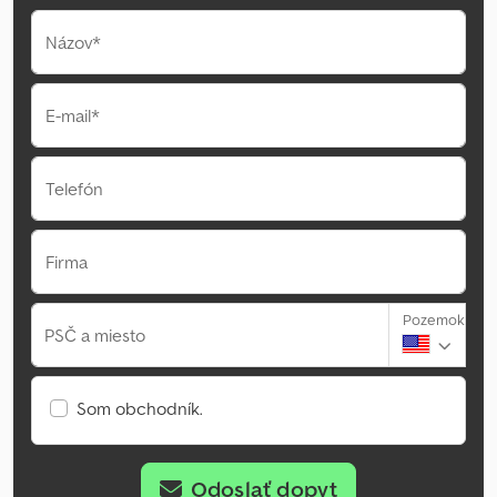
Názov*
E-mail*
Telefón
Firma
Pozemok
PSČ a miesto
Som obchodník.
Odoslať dopyt