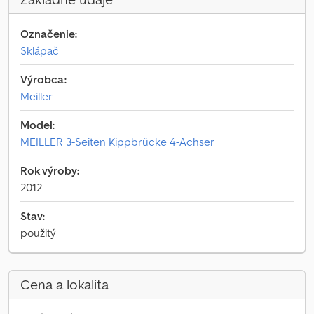
Označenie:
Sklápač
Výrobca:
Meiller
Model:
MEILLER 3-Seiten Kippbrücke 4-Achser
Rok výroby:
2012
Stav:
použitý
Cena a lokalita