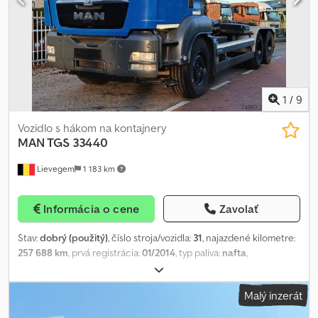
vyhradené! Chodpfx Alowphy Rocsa
1
/
9
Vozidlo s hákom na kontajnery
MAN TGS
33440
Lievegem
1 183 km
Informácia o cene
Zavolať
Stav:
dobrý (použitý)
, číslo stroja/vozidla:
31
, najazdené kilometre:
257 688 km
, prvá registrácia:
01/2014
, typ paliva:
nafta
,
konfigurácia náprav:
6x4
, palivo:
nafta
, kabína vodiča:
denná
kabína
, emisná trieda:
Euro 6
, Rok výroby:
2014
, MAN TGS 33440
Malý inzerát
kontajnerový systém 6x4 Rok výroby: 2014 Csdpfeyabqijx Alcjha
Euro 5 257 688 km Automat Kontajnerový systém AJK ID č. 31