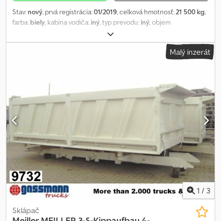
Stav:
nový
, prvá registrácia:
01/2019
, celková hmotnosť:
21 500 kg
,
farba:
biely
, kabína vodiča:
iný
, typ prevodu:
iný
, objem
nakladacieho priestoru:
14 m³
, dĺžka ložného priestoru:
5 600 mm
,
šírka ložného priestoru:
2 380 mm
, výška ložného priestoru:
1 000
Malý inzerát
mm
, Rok výroby:
2019
, Umiestnenie vozidla: Bovenden, oceľová
nadstavba, šachta, výkyvné klapky Chedpfsvhibbex Alcsa
Nadstavba: Meiller trojstranný sklápač s šachtou, približne 14 m³,
rok výroby 2019! Demontáž z vozidla Daimler-Benz Arocs 4145 K
8x4/4 s rázvorom 4550 mm a listovým odpružením! UDÁVANÉ
PRÍSLUŠENSTVO BEZ ZÁRUKY, zmeny, predaj vyhradený a chyby
vyhradené!
1
/
3
Sklápač
Meiller
MEILLER 3-S-Kippaufbau 4-