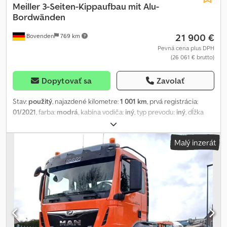
Meiller
3-Seiten-Kippaufbau mit Alu-
Bordwänden
21 900 €
Bovenden
769 km
Pevná cena plus DPH
(26 061 € brutto)
Dopytovať sa
Zavolať
Stav:
použitý
, najazdené kilometre:
1 001 km
, prvá registrácia:
01/2021
, farba:
modrá
, kabína vodiča:
iný
, typ prevodu:
iný
, dĺžka
ložného priestoru:
6 100 mm
, šírka ložného priestoru:
2 420 mm
,
výška ložného priestoru:
1 000 mm
, Rok výroby:
2021
, Umiestnenie
Malý inzerát
vozidla: Bovenden, Nadstavba: Meiller, trojstranná sklopná
nadstavba s hliníkovými bočnicami, celková dĺžka 6940 mm.
Celková dĺžka pomocného rámu: 6490 mm. Šírka rámu v prednej
časti: 900 mm. Šírka rámu v zadnej časti: 850 mm. INFORMÁCIE O
PRÍSLUŠENSTVE UVÁDZAME BEZ ZÁRUKY, vyhradzujeme si právo
na zmeny, medzivýpredaj a chyby! Chjdpfx Aszmy Iljlcsa