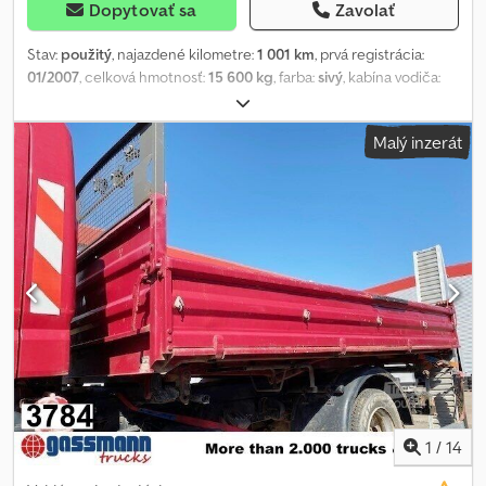
Dopytovať sa
Zavolať
Stav:
použitý
, najazdené kilometre:
1 001 km
, prvá registrácia:
01/2007
, celková hmotnosť:
15 600 kg
, farba:
sivý
, kabína vodiča:
iný
, typ prevodu:
iný
, dĺžka ložného priestoru:
6 200 mm
, šírka
ložného priestoru:
2 320 mm
, výška ložného priestoru:
1 000 mm
,
Malý inzerát
Rok výroby:
2007
, Vehicle location: Bovenden, Csdpfxsvvbptj
Alcoha Body: Meiller 3-way tipper body with Bordmatik on the left,
dismantled from Iveco-Magirus Trakker AD410T45W 8x8 with a
4750mm wheelbase! ACCESSORY INFORMATION WITHOUT
GUARANTEE, subject to changes, prior sale, and errors!
1
/
14