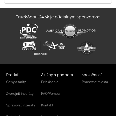
nás (p. Enchev). Tešíme sa na váš telefonát. Chyby vyhradené. Radi
vám poskytneme zľavu za vaše použité vozidlo. Financovanie
priamo u nás na mieste. GOLEC NUTZFAHRZEUGE GMBH
TruckScout24.sk je oficiálnym sponzorom:
Hovoríme: Nemecky, Anglicky, Španielsky, Poľsky, Ukrajinsky, Rusky,
Bulharsky. Cjdpfey A Uxajx Alcoha
Predať
Služby a podpora
spoločnosť
Ceny a tarify
Prihlásenie
Pracovné miesta
Zverejniť inzeráty
FAQ/Pomoc
Spravovať inzeráty
Kontakt