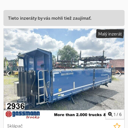
Tieto inzeráty by vás mohli tiež zaujímať.
Malý inzerát
1
/
6
Sklápač