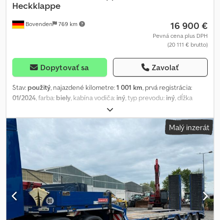
Heckklappe
16 900 €
Bovenden
769 km
Pevná cena plus DPH
(20 111 € brutto)
Dopytovať sa
Zavolať
Stav:
použitý
, najazdené kilometre:
1 001 km
, prvá registrácia:
01/2024
, farba:
biely
, kabína vodiča:
iný
, typ prevodu:
iný
, dĺžka
ložného priestoru:
4 700 mm
, šírka ložného priestoru:
2 410 mm
,
výška ložného priestoru:
600 mm
, Rok výroby:
2024
, Miesto vozidla:
Malý inzerát
Bovenden, oceľová nadstavba, upevňovacie oká, výklopné klapky.
Nadstavba: Meiller trojstranná sklápačná nadstavba s pružinovo
asistovanými klapkami a pneumatickým odistením zadnej klapky.
Údaje o príslušenstve sú bez záruky, zmeny, predaj medzičasom a
chyby vyhradené! Codpewkiw Tefx Alceha