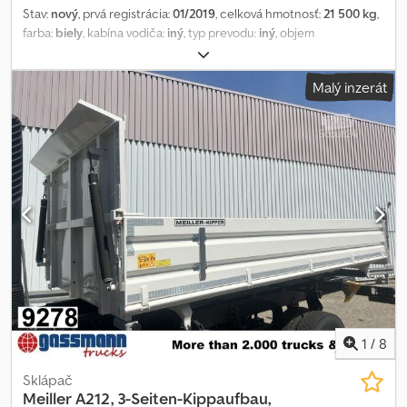
Stav:
nový
, prvá registrácia:
01/2019
, celková hmotnosť:
21 500 kg
,
farba:
biely
, kabína vodiča:
iný
, typ prevodu:
iný
, objem
nakladacieho priestoru:
14 m³
, dĺžka ložného priestoru:
5 600 mm
,
šírka ložného priestoru:
2 380 mm
, výška ložného priestoru:
1 000
Malý inzerát
mm
, Rok výroby:
2019
, Vozidlo sa nachádza v: Bovenden, oceľová
nadstavba, sklz, kyvné klapky Nadstavba: Meiller trojstranný
sklápač s výsypkou, objem cca 14 m³, rok výroby 2019!
Demontované z vozidla Daimler-Benz Arocs 4145 K 8x4/4 s
rázvorom kolies 4550 mm a listovým pružením! ÚDAJE O
PRÍSLUŠENSTVE BEZ ZÁRUKY, zmeny, predpredaj a omyly
vyhradené! Chedpfx Aovhh Uajlcja
1
/
8
Sklápač
Meiller
A212, 3-Seiten-Kippaufbau,