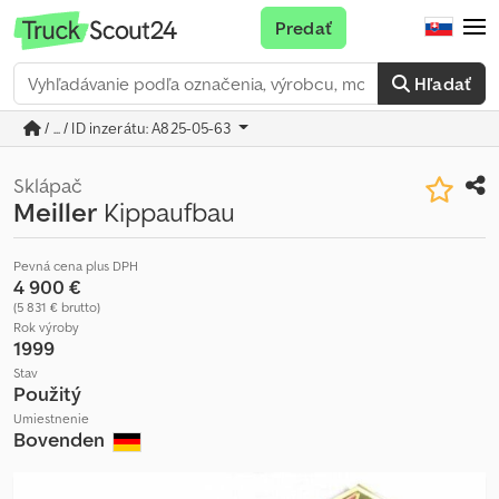
Predať
Hľadať
/ ... / ID inzerátu: A825-05-63
Sklápač
Meiller
Kippaufbau
Pevná cena plus DPH
4 900 €
(5 831 € brutto)
Rok výroby
1999
Stav
Použitý
Umiestnenie
Bovenden