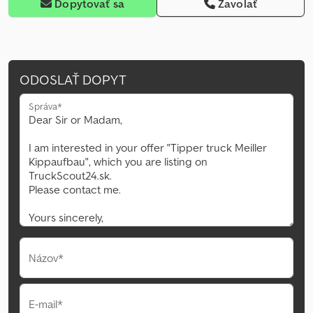
Dopytovať sa
Zavolať
ODOSLAŤ DOPYT
Správa*
Názov*
E-mail*