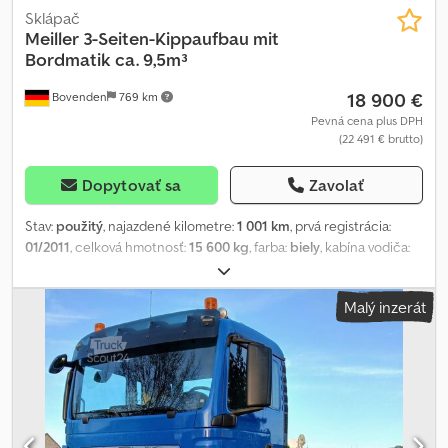
Sklápač
Meiller
3-Seiten-Kippaufbau mit
Bordmatik ca. 9,5m³
18 900 €
Bovenden
769 km
Pevná cena plus DPH
(22 491 € brutto)
Dopytovať sa
Zavolať
Stav:
použitý
, najazdené kilometre:
1 001 km
, prvá registrácia:
01/2011
, celková hmotnosť:
15 600 kg
, farba:
biely
, kabína vodiča:
iný
, typ prevodu:
iný
, objem nakladacieho priestoru:
9 m³
, dĺžka
ložného priestoru:
4 900 mm
, šírka ložného priestoru:
2 380 mm
,
Malý inzerát
výška ložného priestoru:
800 mm
, Rok výroby:
2011
, Miesto vozidla:
Bovenden, oceľová nadstavba, bočný system Bordmatik na ľavej
strane, upevňovacie oká. Nadstavba: trojstranný sklápací systém
Meiller typ D316 BM s Bordmatik na ľavej strane, demontovaný z
vozidla Iveco Trakker AD260T45W 6x6 s rázvorom 3500 mm.
Hydraulické prípojky pre sklápací príves vzadu. Údaje o
príslušenstve bez záruky, zmeny, predaj počas ponuky a chyby