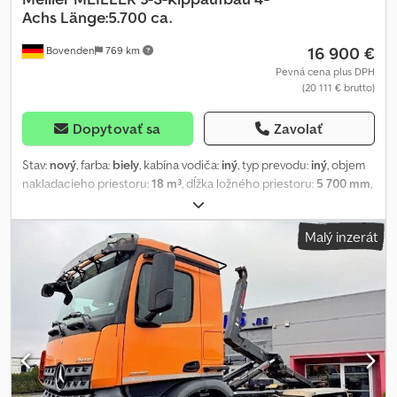
Achs Länge:5.700 ca.
16 900 €
Bovenden
769 km
Pevná cena plus DPH
(20 111 € brutto)
Dopytovať sa
Zavolať
Stav:
nový
, farba:
biely
, kabína vodiča:
iný
, typ prevodu:
iný
, objem
nakladacieho priestoru:
18 m³
, dĺžka ložného priestoru:
5 700 mm
,
šírka ložného priestoru:
2 300 mm
, výška ložného priestoru:
1 400
mm
, Rok výroby:
2011
, Location of vehicle: Bovenden,
Malý inzerát
Chsdpfovhknijx Alcoa Body: For MAN and Mercedes-Benz 4-axle
chassis from 4200 mm wheelbase, approx. 18.3 m³ ACCESSORY
SPECIFICATIONS WITHOUT GUARANTEE, subject to change, prior
sale, and errors excepted!