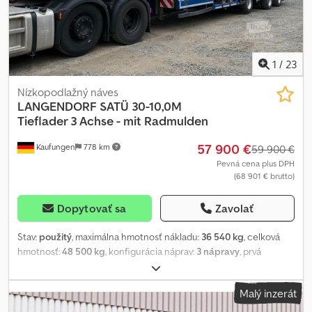
1
/
23
Nízkopodlažný náves
LANGENDORF
SATÜ 30-10,0M
Tieflader 3 Achse - mit Radmulden
57 900 €
Kaufungen
778 km
59 900 €
Pevná cena plus DPH
(68 901 € brutto)
Dopytovať sa
Zavolať
Stav:
použitý
, maximálna hmotnosť nákladu:
36 540 kg
, celková
hmotnosť:
48 500 kg
, konfigurácia náprav:
3 nápravy
, prvá
registrácia:
06/2020
, ďalšia kontrola (TÜV):
08/2028
, Rok výroby:
2020
, Výbava:
ABS
, Interné číslo vozidla: G400133 Okamžite k
Malý inzerát
dispozícii na našom areáli v Kaufungene. Ďalšie INFORMÁCIE
nájdete tu: ? Luis Lucena ? Viktoria Sologubova Nemecky