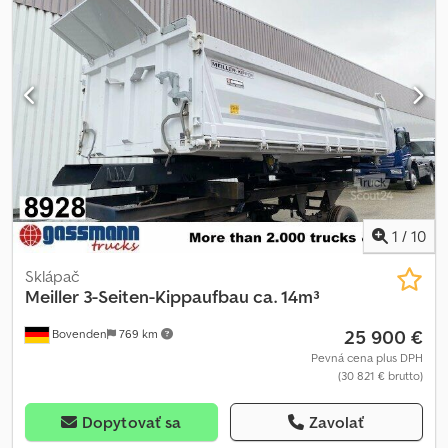
možnosti a príslušenstvo = - Intarder - Ovládanie klimatizácie -
Strešné okno Csdpjxxyn Nsfx Alcsha = Ďalšie informácie =
CELKOVÁ HMOTNOSŤ: 26.000 kg Predajná cena: € 28.600,
US$ 33.310
1
/
10
Sklápač
Meiller
3-Seiten-Kippaufbau ca. 14m³
25 900 €
Bovenden
769 km
Pevná cena plus DPH
(30 821 € brutto)
Dopytovať sa
Zavolať