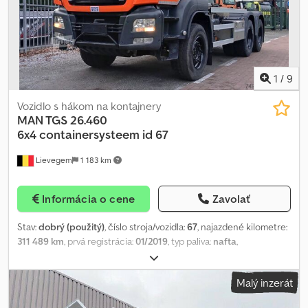
1
/
9
Vozidlo s hákom na kontajnery
MAN TGS 26.460
6x4
containersysteem id 67
Lievegem
1 183 km
Informácia o cene
Zavolať
Stav:
dobrý (použitý)
, číslo stroja/vozidla:
67
, najazdené kilometre:
311 489 km
, prvá registrácia:
01/2019
, typ paliva:
nafta
,
konfigurácia náprav:
6x4
, palivo:
nafta
, emisná trieda:
Euro 6
, Rok
výroby:
2019
, Značka: M.A.N. Typ: TGS 26.460 6x4 Rok výroby: 2019
Malý inzerát
Euro 6 Stav kilometrov: 311 489 Automat ID č. 67 Cedpfx Aloyuiu
Sscoha