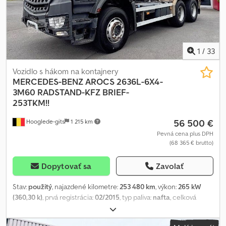
1
/
33
Vozidlo s hákom na kontajnery
MERCEDES-BENZ
AROCS 2636L-6X4-
3M60 RADSTAND-KFZ BRIEF-
253TKM!!
56 500 €
Hooglede-gits
1 215 km
Pevná cena plus DPH
(68 365 € brutto)
Dopytovať sa
Zavolať
Stav:
použitý
, najazdené kilometre:
253 480 km
, výkon:
265 kW
(360,30 k)
, prvá registrácia:
02/2015
, typ paliva:
nafta
, celková
hmotnosť:
26 000 kg
, konfigurácia náprav:
3 nápravy
, farba:
oranžová
, typ prevodu:
automatický
, emisná trieda:
Euro 6
,