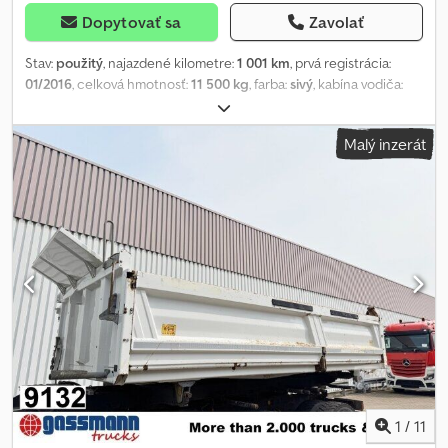
Dopytovať sa
Zavolať
Stav:
použitý
, najazdené kilometre:
1 001 km
, prvá registrácia:
01/2016
, celková hmotnosť:
11 500 kg
, farba:
sivý
, kabína vodiča:
iný
, typ prevodu:
iný
, dĺžka ložného priestoru:
4 600 mm
, šírka
ložného priestoru:
2 420 mm
, výška ložného priestoru:
600 mm
,
Malý inzerát
Rok výroby:
2016
, Miesto vozidla: Bovenden, oceľová nadstavba,
kotviace oká, výkyvné klapky. Nadstavba: trojstranná sklápačová
nadstavba Meiller cca 7 m³ demontovaná z DAIMLER-BENZ Arocs
1840 K 4x2 s rázvorom 3900 mm! ÚDAJE O PRÍSLUŠENSTVE BEZ
ZÁRUKY, zmeny, predaj medzičasom a omyly vyhradené!
Chodpfeyxhbmox Alcea
1
/
11