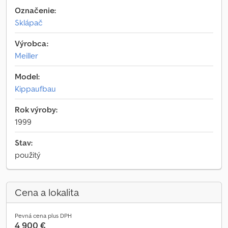
Označenie:
Sklápač
Výrobca:
Meiller
Model:
Kippaufbau
Rok výroby:
1999
Stav:
použitý
Cena a lokalita
Pevná cena plus DPH
4 900 €