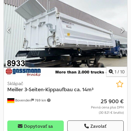
1
/
10
Sklápač
Meiller
3-Seiten-Kippaufbau ca. 14m³
25 900 €
Bovenden
769 km
Pevná cena plus DPH
(30 821 € brutto)
Dopytovať sa
Zavolať