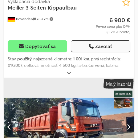
Vyklápacia dodávka
Meiller
3-Seiten-Kippaufbau
6 900 €
Bovenden
769 km
Pevná cena plus DPH
(8 211 € brutto)
Dopytovať sa
Zavolať
Stav:
použitý
, najazdené kilometre:
1 001 km
, prvá registrácia:
01/2007
, celková hmotnosť:
4 500 kg
, farba:
červená
, kabína
vodiča:
iný
, typ prevodu:
iný
, dĺžka ložného priestoru:
3 600 mm
,
šírka ložného priestoru:
2 320 mm
, výška ložného priestoru:
400
Malý inzerát
mm
, Rok výroby:
2007
, Vehicle location: Bovenden, steel
superstructure, lashing eyes, drop sides. Superstructure: Meiller
3-way tipper body. The superstructure is from a 2009 Mitsubishi
Fuso with water damage! Csdsvhmyuepfx Alcjha Additional spare
parts from the vehicle are available upon request and at extra
cost! ACCESSORY DETAILS WITHOUT GUARANTEE, subject to
change, prior sale and errors excepted!