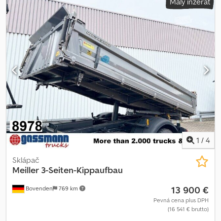
Malý inzerát
Výbava:
ABS, elektronický stabilizačný program (ESP),
klimatizácia
, AROCS – NEMECKÝ OSVEDČENIE O REGISTRÁCII
VOZIDLA, 6x4, VZDUCHOVO ODPRUŽENÉ ZADNÉ NÁPRAVY,
SLNEČNÁ CLONA, OKOLITÉ OSVETLENIE, RÁZROZ 3,60 M,
ELEKTRICKÉ OKNÁ/ZRKADLÁ, VYKUROVANIE SEDADIEL/ZRKADIEL,
SPÄTNÁ KAMERA, AUTOMATICKÁ PREVODOVKA, ZOSILNENÁ
MOTOROVÁ BRZDA, UZÁVRETKY DIFERENCIÁLU, ABS, ASR,
PRACOVNÉ REFLEKTORY, ÚLOŽNÉ PRIEHRADKY, NASTAVITEĽNÁ
OCHRANA SPODKU VOZIDLA VZADU, HYDRAULIKA AŽ VZADU,
KLIMATIZÁCIA, HÁKOVÝ NADSTAVEC HIAB MULTILIFT XR21S46,
POSUVNÉ HÁKY, HYDRAULICKÉ ZARIADENIE NA ZAFIXOVANIE
KONTENEROV, DOBRÉ PNEUMATIKY, KAPACITA 21 TON. K
DISPOZÍCII JE VIAC VOZIDIEL: Cedpfeym N H Sjx Alcoha
1
/
4
Sklápač
Meiller
3-Seiten-Kippaufbau
13 900 €
Bovenden
769 km
Pevná cena plus DPH
(16 541 € brutto)