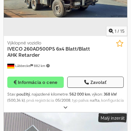
1
/
15
Výklopné vozidlo
IVECO
260AD500PS 6x4 Blatt/Blatt
AHK Retarder
Lübbecke
882 km
Informácia o cene
Zavolať
Stav:
použitý
, najazdené kilometre:
562 000 km
, výkon:
368 kW
(500,34 k)
, prvá registrácia:
05/2008
, typ paliva:
nafta
, konfigurácia
náprav:
6x4
, palivo:
nafta
, brzdy:
retardér
, farba:
červená
, typ
prevodu:
automatický
, emisná trieda:
Euro 5
, šírka ložného
Malý inzerát
priestoru:
2 400 mm
, výška ložného priestoru:
1 000 mm
, Rok
výroby:
2008
, Výbava:
ABS, EBS (Elektronický brzdový systém),
klimatizácia, prípojné zariadenie, retardér, tempomat
, = Ďalšie