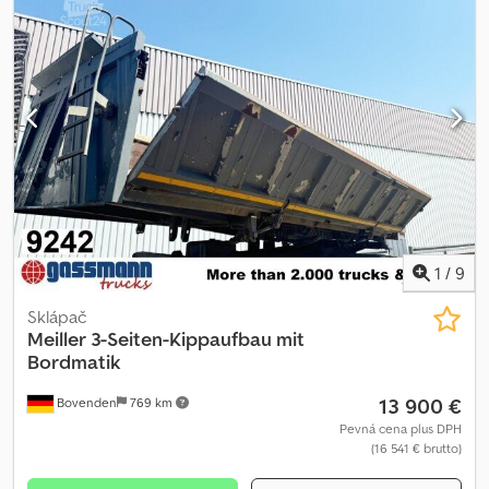
1
/
9
Sklápač
Meiller
3-Seiten-Kippaufbau mit
Bordmatik
13 900 €
Bovenden
769 km
Pevná cena plus DPH
(16 541 € brutto)