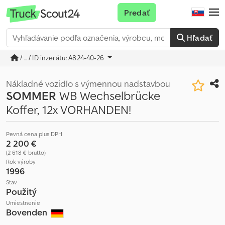
Predať
Hľadať
/ ... / ID inzerátu: A824-40-26
Nákladné vozidlo s výmennou nadstavbou
SOMMER
WB Wechselbrücke
Koffer, 12x VORHANDEN!
Pevná cena plus DPH
2 200 €
(2 618 € brutto)
Rok výroby
1996
Stav
Použitý
Umiestnenie
Bovenden