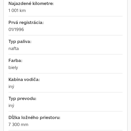
Najazdené kilometre:
1 001 km
Prvá registrácia:
01/1996
Typ paliva:
nafta
Farba:
biely
Kabína vodiča:
iný
Typ prevodu:
iný
Dĺžka ložného priestoru:
7 300 mm