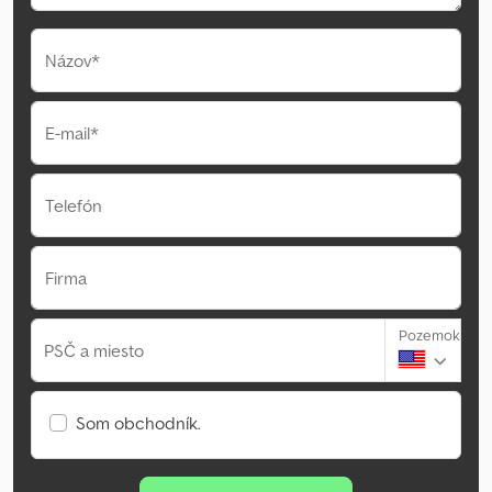
Názov*
E-mail*
Telefón
Firma
Pozemok
PSČ a miesto
Som obchodník.