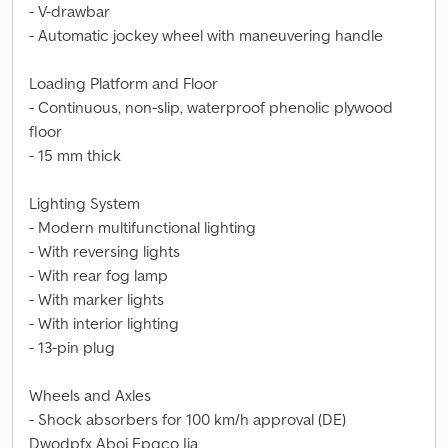
- V-drawbar
- Automatic jockey wheel with maneuvering handle
Loading Platform and Floor
- Continuous, non-slip, waterproof phenolic plywood
floor
- 15 mm thick
Lighting System
- Modern multifunctional lighting
- With reversing lights
- With rear fog lamp
- With marker lights
- With interior lighting
- 13-pin plug
Wheels and Axles
- Shock absorbers for 100 km/h approval (DE)
Dwodpfx Aboi Epqco Ija