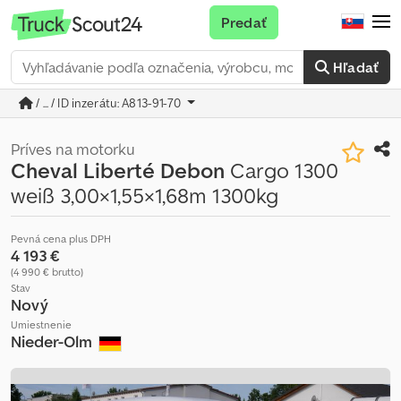
Predať
Hľadať
/ ... / ID inzerátu: A813-91-70
Príves na motorku
Cheval Liberté Debon
Cargo 1300
weiß 3,00×1,55×1,68m 1300kg
Pevná cena plus DPH
4 193 €
(4 990 € brutto)
Stav
Nový
Umiestnenie
Nieder-Olm