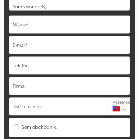
Názov*
E-mail*
Telefón
Firma
Pozemok
PSČ a miesto
Som obchodník.