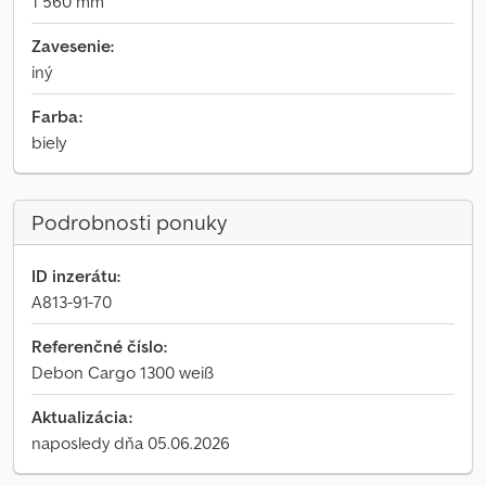
1 560 mm
Zavesenie:
iný
Farba:
biely
Podrobnosti ponuky
ID inzerátu:
A813-91-70
Referenčné číslo:
Debon Cargo 1300 weiß
Aktualizácia:
naposledy dňa 05.06.2026