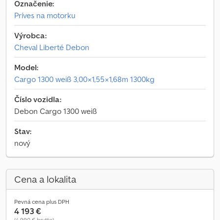
Označenie:
Príves na motorku
Výrobca:
Cheval Liberté Debon
Model:
Cargo 1300 weiß 3,00×1,55×1,68m 1300kg
Číslo vozidla:
Debon Cargo 1300 weiß
Stav:
nový
Cena a lokalita
Pevná cena plus DPH
4 193 €
(4 990 € brutto)