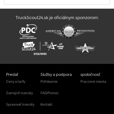
TruckScout24.sk je oficiálnym sponzorom:
Predať
Služby a podpora
spoločnosť
Ceny a tarify
Prihlásenie
Pracovné miesta
Zverejniť inzeráty
FAQ/Pomoc
Spravovať inzeráty
Kontakt