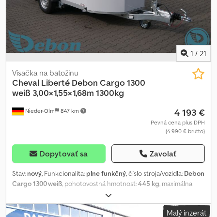
1
/
21
Visačka na batožinu
Cheval Liberté Debon
Cargo 1300
weiß 3,00×1,55×1,68m 1300kg
4 193 €
Nieder-Olm
847 km
Pevná cena plus DPH
(4 990 € brutto)
Dopytovať sa
Zavolať
Stav:
nový
, Funkcionalita:
plne funkčný
, číslo stroja/vozidla:
Debon
Cargo 1300 weiß
, pohotovostná hmotnosť:
445 kg
, maximálna
hmotnosť nákladu:
855 kg
, celková hmotnosť:
1 300 kg
,
konfigurácia náprav:
1 náprava
, povolené zaťaženie nápravy
Malý inzerát
(náprava 1):
1 300 kg
, dĺžka ložného priestoru:
3 000 mm
, šírka