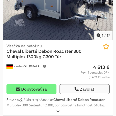
polyesteru v královské modré, boční dveře, hliníkové křídlové
zadní dveře a nakládací rampa kombinace, vnitřní osvětlení,
kotvící oka, automatické opěrné kolečko… Faktura s uvedeným
DPH, záruka – prodejce přívěsů s více než 32letou tradicí Prodej –
telefonické objednávky během naší provozní doby pondělí až
pátek nebo nepřetržitě přes náš trailershop. Autorská práva –
ochrana značky 02/25
1
/
12
Visačka na batožinu
Cheval Liberté Debon
Roadster 300
Multiplex 1300kg C300 Tür
4 613 €
Nieder-Olm
847 km
Pevná cena plus DPH
(5 489 € brutto)
Dopytovať sa
Zavolať
Stav:
nový
, číslo stroja/vozidla:
Cheval Liberté Debon Roadster
Multiplex 300 Seitentür C300
, pohotovostná hmotnosť:
510 kg
,
maximálna hmotnosť nákladu:
790 kg
, celková hmotnosť:
1 300 kg
,
konfigurácia náprav:
1 náprava
, povolené zaťaženie nápravy