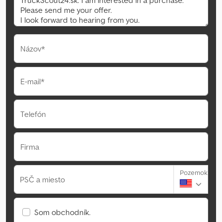
Názov*
E-mail*
Telefón
Firma
Pozemok
PSČ a miesto
Som obchodník.