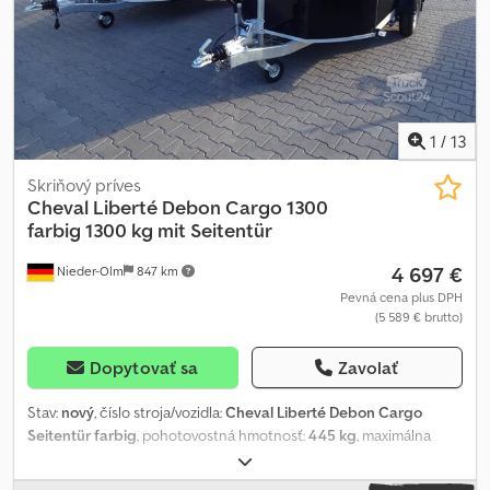
1
/
13
Skriňový príves
Cheval Liberté Debon
Cargo 1300
farbig 1300 kg mit Seitentür
4 697 €
Nieder-Olm
847 km
Pevná cena plus DPH
(5 589 € brutto)
Dopytovať sa
Zavolať
Stav:
nový
, číslo stroja/vozidla:
Cheval Liberté Debon Cargo
Seitentür farbig
, pohotovostná hmotnosť:
445 kg
, maximálna
hmotnosť nákladu:
855 kg
, celková hmotnosť:
1 300 kg
,
konfigurácia náprav:
1 náprava
, povolené zaťaženie nápravy