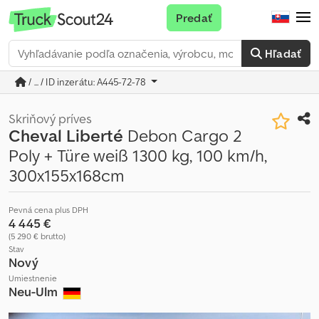
Predať
Hľadať
/ ... / ID inzerátu: A445-72-78
Skriňový príves
Cheval Liberté
Debon Cargo 2
Poly + Türe weiß 1300 kg, 100 km/h,
300x155x168cm
Pevná cena plus DPH
4 445 €
(5 290 € brutto)
Stav
Nový
Umiestnenie
Neu-Ulm