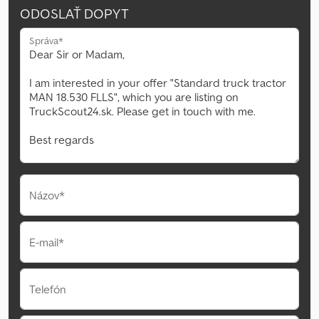
ODOSLAŤ DOPYT
Správa*
Názov*
E-mail*
Telefón