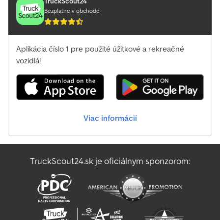
TruckScout24
Bezplatne v obchode
Aplikácia číslo 1 pre použité úžitkové a rekreačné
vozidlá!
Viac informácií
TruckScout24.sk je oficiálnym sponzorom: