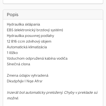
Popis
Hydraulika sklápania
EBS (elektronický brzdový systém)
Hydraulika posuvnej podlahy
12 816 ccm zdvihový objem
Automatická klimatizácia
1 lôžko
Vzduchom odpružená kabína vodiča
Slnečná clona
Zmena údajov vyhradená
Dksdpfxjiv I Nqe Afrsr
Inzerát bol automaticky preložený. Chyby v preklade sú
možné.