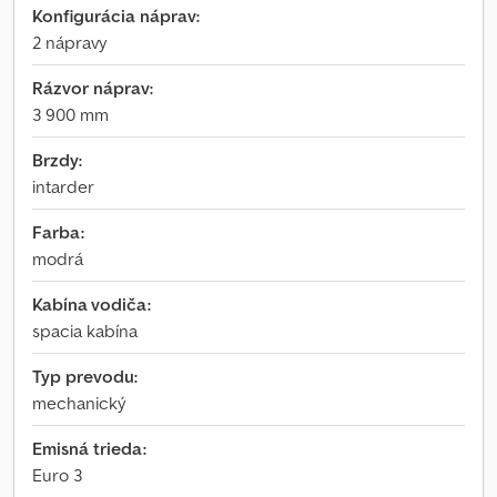
Konfigurácia náprav:
2 nápravy
Rázvor náprav:
3 900 mm
Brzdy:
intarder
Farba:
modrá
Kabína vodiča:
spacia kabína
Typ prevodu:
mechanický
Emisná trieda:
Euro 3