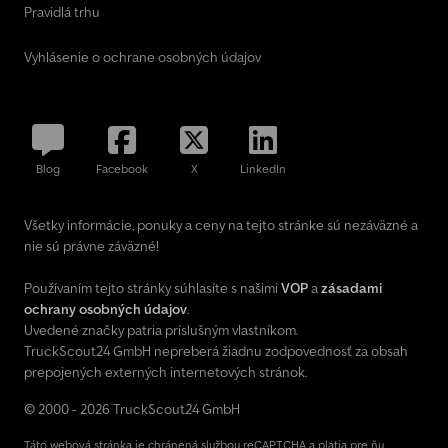
Pravidlá trhu
Vyhlásenie o ochrane osobných údajov
Blog
Facebook
X
LinkedIn
Všetky informácie, ponuky a ceny na tejto stránke sú nezáväzné a
nie sú právne záväzné!
Používaním tejto stránky súhlasíte s našimi
VOP
a
zásadami
ochrany osobných údajov
.
Uvedené značky patria príslušným vlastníkom.
TruckScout24 GmbH nepreberá žiadnu zodpovednosť za obsah
prepojených externých internetových stránok.
© 2000 - 2026 TruckScout24 GmbH
Táto webová stránka je chránená službou reCAPTCHA a platia pre ňu