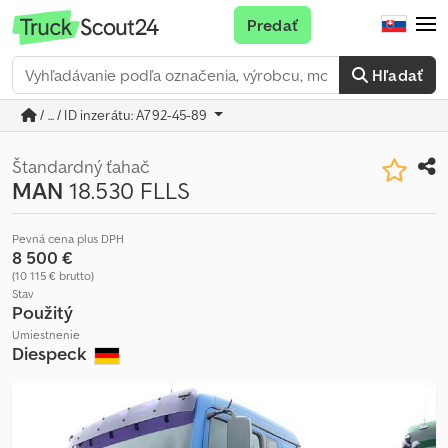
Predať
Hľadať
/ ... / ID inzerátu: A792-45-89
Štandardný ťahač
MAN
18.530 FLLS
Pevná cena plus DPH
8 500 €
(10 115 € brutto)
Stav
Použitý
Umiestnenie
Diespeck