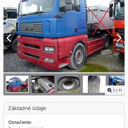
1
/
11
Základné údaje
Označenie: