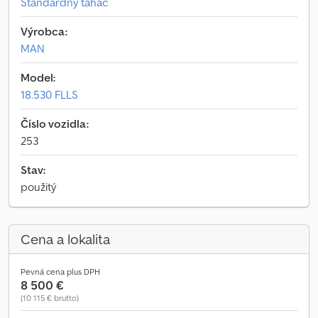
Štandardný ťahač
Výrobca:
MAN
Model:
18.530 FLLS
Číslo vozidla:
253
Stav:
použitý
Cena a lokalita
Pevná cena plus DPH
8 500 €
(10 115 € brutto)