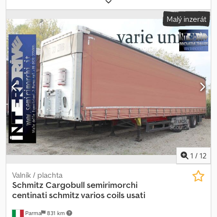
S/S 2.00-1.50 1067 mm * Year of manufacture: 1995 * Drive: Diesel *
Operating hours: 18,151.8 h * Unladen weight: 4,265 kg * Back tilt: 6
Malý inzerát
degrees * Tyre size: 7.0 x 12 (front), 6.0 x 9 (rear) * Tyre pressure: 0
(front/rear) * Track width: 1,125 mm * Rated load with upright mast
and the above-mentioned attachment * Lift height: 5,550 mm *
Rated capacity: 2,040 kg at 500 mm, 1,860 kg at 600 mm, 1,710 kg at
700 mm * Subject to changes, prior sale and errors excepted.
Chodpei Tfapsfx Af Dea
1
/
12
Valník / plachta
Schmitz Cargobull
semirimorchi
centinati schmitz varios coils usati
Parma
831 km