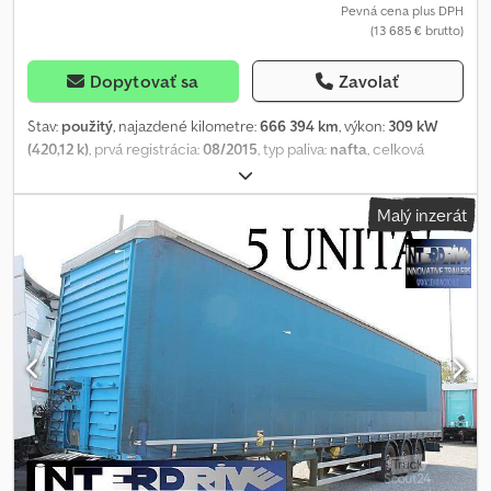
Pevná cena plus DPH
(13 685 € brutto)
Dopytovať sa
Zavolať
Stav:
použitý
, najazdené kilometre:
666 394 km
, výkon:
309 kW
(420,12 k)
, prvá registrácia:
08/2015
, typ paliva:
nafta
, celková
hmotnosť:
18 000 kg
, konfigurácia náprav:
2 nápravy
, ďalšia
kontrola (TÜV):
03/2025
, brzdy:
retardér
, farba:
biely
, typ prevodu:
Malý inzerát
automatický
, emisná trieda:
Euro 6
, Výbava:
ABS, elektronický
stabilizačný program (ESP), klimatizácia, sadzový filter
, *
Multifunkčný volant * Lôžko na spanie * Klimatizácia * Hydraulika
pohyblivej podlahy * Rádiostanica ----Interné číslo vozidla: 9832---
--Zmeny a predaj vyhradený WhatsApp podpora k dispozícii!
Csdpfxevhukhs Af Djha V prípade otázok k vozidlu alebo pre viac
informácií nám pokojne napíšte cez WhatsApp. Whatsapp
Whatsapp