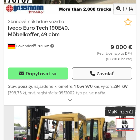
1
/
14
Skriňové nákladné vozidlo
Iveco
Euro Tech 190E40,
Möbelkoffer, 49 cbm
9 000 €
Bovenden
769 km
Pevná cena plus DPH
(10 710 € brutto)
Dopytovať sa
Zavolať
Stav:
použitý
, najazdené kilometre:
1 064 970 km
, výkon:
294 kW
(399,73 k)
, prvá registrácia:
09/2002
, typ paliva:
nafta
,
pohotovostná hmotnosť:
10 900 kg
, maximálna hmotnosť nákladu:
7 100 kg
, celková hmotnosť:
18 000 kg
, veľkosť pneumatiky:
315 /
Malý inzerát
60 R 22,5
, konfigurácia náprav:
4x2
, rázvor náprav:
5 700 mm
,
brzdy:
konštantný plyn
, farba:
zelený
, kabína vodiča:
spacia
kabína
, typ prevodu:
mechanický
, emisná trieda:
Euro 3
,
zavesenie:
oceľ-vzduch
, celková dĺžka:
2 550 mm
, celková šírka:
4 000 mm
, objem nakladacieho priestoru:
49 m³
, dĺžka ložného