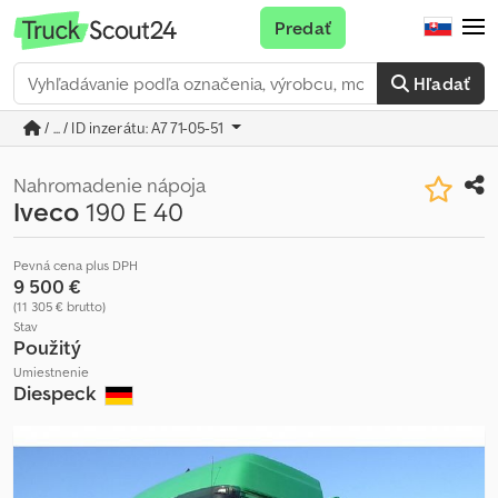
Predať
Hľadať
/ ... / ID inzerátu: A771-05-51
Nahromadenie nápoja
Iveco
190 E 40
Pevná cena plus DPH
9 500 €
(11 305 € brutto)
Stav
Použitý
Umiestnenie
Diespeck