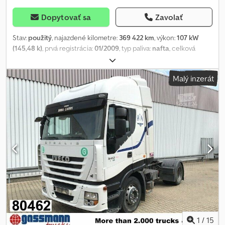
Dopytovať sa
Zavolať
Stav:
použitý
, najazdené kilometre:
369 422 km
, výkon:
107 kW
(145,48 k)
, prvá registrácia:
01/2009
, typ paliva:
nafta
, celková
hmotnosť:
3 500 kg
, ďalšia kontrola (TÜV):
01/2024
, farba:
biely
, typ
prevodu:
mechanický
, emisná trieda:
Euro 4
, počet sedadiel:
3
,
Malý inzerát
Rok výroby:
2009
, Výbava:
ABS, klimatizácia
, Všetko v poriadku, k
dispozícii 3 kusy, rôzne ceny. Chsdpfx Aoyd S Sref Dsa
1
/
15