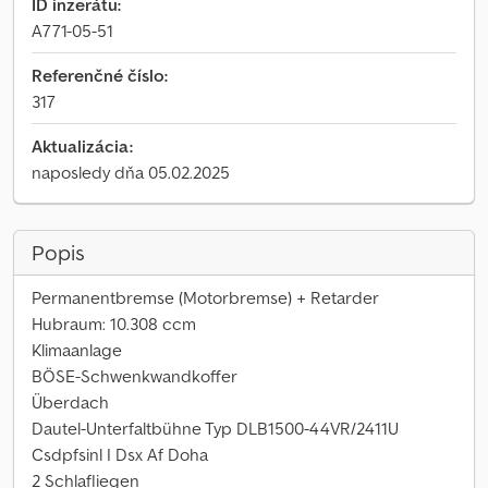
ID inzerátu:
A771-05-51
Referenčné číslo:
317
Aktualizácia:
naposledy dňa 05.02.2025
Popis
Permanentbremse (Motorbremse) + Retarder
Hubraum: 10.308 ccm
Klimaanlage
BÖSE-Schwenkwandkoffer
Überdach
Dautel-Unterfaltbühne Typ DLB1500-44VR/2411U
Csdpfsinl I Dsx Af Doha
2 Schlafliegen