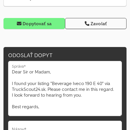
Dopytovať sa
Zavolať
ODOSLAŤ DOPYT
Správa*
Názov*