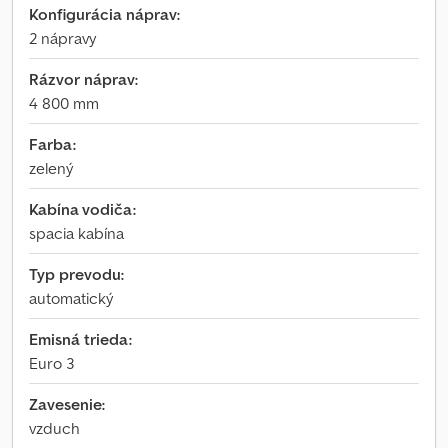
Konfigurácia náprav:
2 nápravy
Rázvor náprav:
4 800 mm
Farba:
zelený
Kabína vodiča:
spacia kabína
Typ prevodu:
automatický
Emisná trieda:
Euro 3
Zavesenie:
vzduch