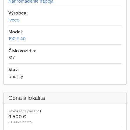
Nahromadenie nápoja
Výrobca:
Iveco
Model:
190 E 40
Číslo vozidla:
317
Stav:
použitý
Cena a lokalita
Pevná cena plus DPH
9 500 €
(11 305 € brutto)