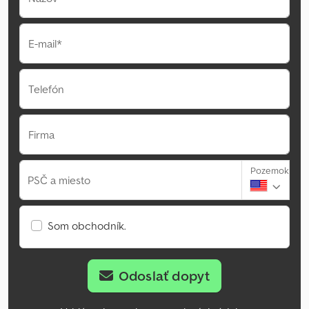
E-mail*
Telefón
Firma
Pozemok
PSČ a miesto
Som obchodník.
Odoslať dopyt