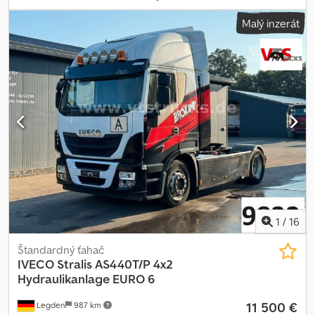
prevodu:
automatický
, Rok výroby:
2010
, Turbodúchadlo je
Malý inzerát
poškodené! (POŠKODENIE TURBODÚCHADLA) Nie je možné
vozidlo používať! Chjdpst Tw Szsfx Af Dsa Inak je motor a
prevodovka v poriadku! Dĺžka nákladového priestoru 6,50 m Výška
nákladového priestoru zvnútra približne 2,25 m
1
/
16
Štandardný ťahač
IVECO
Stralis AS440T/P 4x2
Hydraulikanlage EURO 6
11 500 €
Legden
987 km