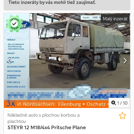
Tieto inzeráty by vás mohli tiež zaujímať.
Malý inzerát
1
/
10
Nákladné auto s plochou korbou a
plachtou
STEYR
12 M18/4x4 Pritsche Plane