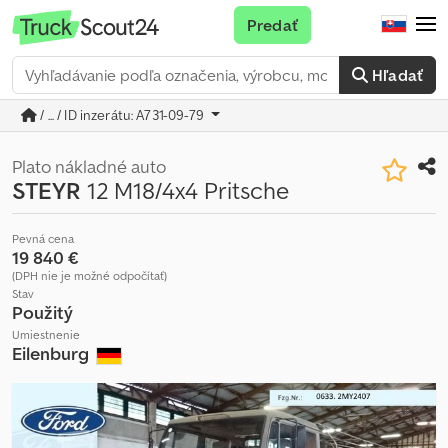
Predať
Hľadať
/ ... / ID inzerátu: A731-09-79
Plato nákladné auto
STEYR
12 M18/4x4 Pritsche
Pevná cena
19 840 €
(DPH nie je možné odpočítať)
Stav
Použitý
Umiestnenie
Eilenburg