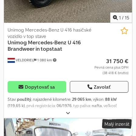
1
/
15
Unimog Mercedes-Benz U 416 hasičské
vozidlo v top stave
Unimog
Mercedes-Benz U 416
Brandweer in topstaat
31 750 €
VELDDRIEL
1 080 km
Pevná cena plus DPH
(38 418 € brutto)
Dopytovať sa
Zavolať
Stav:
použitý
, najazdené kilometre:
29 065 km
, výkon:
88 kW
(119,65 k)
, prvá registrácia:
06/1976
, typ paliva:
nafta
, veľkosť
pneumatiky:
12/50 R20
, konfigurácia náprav:
4x4
, rázvor náprav:
3 500 mm
, palivo:
nafta
, farba:
červená
, kabína vodiča:
denná
Malý inzerát
kabína
, typ prevodu:
mechanický
, počet prevodových stupňov:
6
,
Rok výroby:
1976
, Výbava:
posilňovač riadenia, prípojné