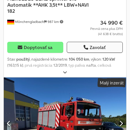
Automatik **AHK 3,5t** LBW+NAVI
182
34 990 €
Mönchengladbach
987 km
Pevná cena plus DPH
(41 638 € brutto)
Dopytovať sa
Zavolať
Stav:
použitý
, najazdené kilometre:
104 050 km
, výkon:
120 kW
(163,15 k)
, prvá registrácia:
12/2019
, typ paliva:
nafta
, celková
hmotnosť:
3 500 kg
, farba:
biely
, typ prevodu:
automatický
, emisná
trieda:
Euro 6
, počet sedadiel:
3
, celková dĺžka:
6 146 mm
, celková
Malý inzerát
šírka:
2 035 mm
, celková výška:
2 452 mm
, dĺžka ložného priestoru:
3 600 mm
, šírka ložného priestoru:
2 100 mm
, výška ložného
priestoru:
2 100 mm
, Výbava:
ABS, centrálne zamykanie,
elektronický stabilizačný program (ESP), klimatizácia,
navigačný systém, sadzový filter, zdvíhacie čelo
, Interné číslo
vozidla: 1823 ----Prečo si vybrať autonext? Vyše 400 vozidiel, ktoré
sú okamžite k dispozícii – osobných aj úžitkových. Jedna z
najväčších výstav vozidiel v regióne. Vyše 1 000 spokojných