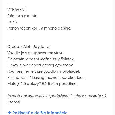
----
VYBAVENÍ
Rám pro plachtu
Valník
Pohon všech kol ... a mnoho dalšího.
----
Credpfx Aleh Udydo Tef
Vozidlo je v neupraveném stavu!
Celostátní dodání možné za příplatek.
Omyly a předchozí prodej vyhrazeny.
Rádi vezmeme vaše vozidlo na protiúčet.
Financování / leasing možné i bez akontace!
Máte ještě dotazy? Rádi vám poradíme!
Inzerát bol automaticky preložený. Chyby v preklade sú
možné.
Požiadať o ďalšie informácie