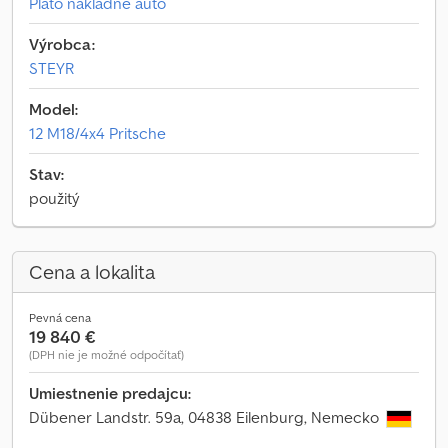
Plato nákladné auto
Výrobca:
STEYR
Model:
12 M18/4x4 Pritsche
Stav:
použitý
Cena a lokalita
Pevná cena
19 840 €
(DPH nie je možné odpočítať)
Umiestnenie predajcu:
Dübener Landstr. 59a, 04838 Eilenburg, Nemecko