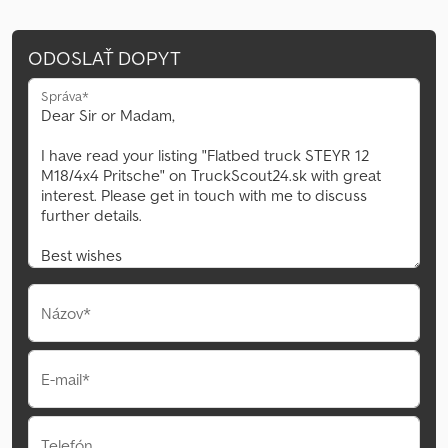
ODOSLAŤ DOPYT
Správa*
Názov*
E-mail*
Telefón