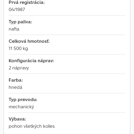
Prvá registrácia:
04/1987
Typ paliva:
nafta
Celková hmotnosť:
11 500 kg
Konfigurácia náprav:
2 nápravy
Farba:
hnedá
Typ prevodu:
mechanický
Výbava:
pohon všetkých kolies