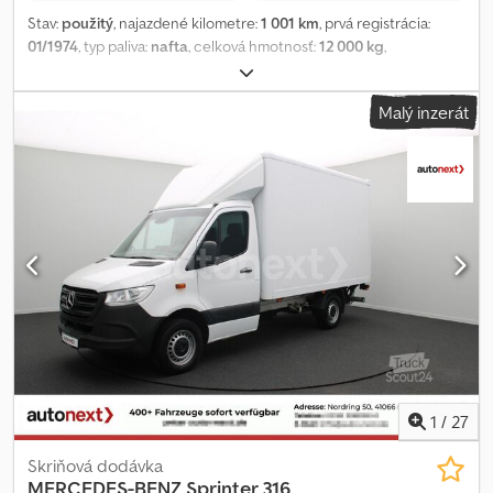
Stav:
použitý
, najazdené kilometre:
1 001 km
, prvá registrácia:
01/1974
, typ paliva:
nafta
, celková hmotnosť:
12 000 kg
,
konfigurácia náprav:
4x2
, farba:
sivý
, kabína vodiča:
iný
, typ
prevodu:
mechanický
, zavesenie:
oceľ
, Miesto vozidla: Bovenden,
Malý inzerát
Nadstavba: veterán, pravostranné riadenie. Všetky údaje bez
záruky! Informácie o príslušenstve bez záruky, zmeny, predaj
vyhradený a chyby v texte vyhradené! Csdpfxjmx U Saj Al Tsrf
1
/
27
Skriňová dodávka
MERCEDES-BENZ
Sprinter 316