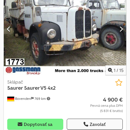
zariadenie
, = Ďalšie možnosti a príslušenstvo = - Otáčkomer =
Ďalšie informácie = Technické informácie Počet valcov: 6 Objem
motora: 5 675 cm³ Veľkosť predných pneumatík: 12/50 R20
Codovcqbrjpfx Al Terf Hmotnosti Prevádzková hmotnosť: 4 423 kg
Nosnosť: 2 327 kg Celková povolená hmotnosť: 6 750 kg Interiér
Farba interiéru: čierna Životné prostredie Emisná trieda: Euro 0
Údržba, história a stav APK (Technická kontrola): Nové TÜV pri
dodaní Počet kľúčov: 2
1
/
15
Sklápač
Saurer
Saurer V5 4x2
4 900 €
Bovenden
769 km
Pevná cena plus DPH
(5 831 € brutto)
Dopytovať sa
Zavolať