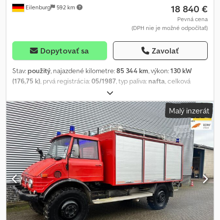
18 840 €
Eilenburg
592 km
Pevná cena
(DPH nie je možné odpočítať)
Dopytovať sa
Zavolať
Stav:
použitý
, najazdené kilometre:
85 344 km
, výkon:
130 kW
(176,75 k)
, prvá registrácia:
05/1987
, typ paliva:
nafta
, celková
hmotnosť:
11 500 kg
, konfigurácia náprav:
2 nápravy
, farba:
hnedá
, typ prevodu:
mechanický
, Výbava:
pohon všetkých kolies
,
Malý inzerát
Chyby a predaj počas predaja vyhradené! Interné číslo: 1102.
2MY3072 ---- VÝBAVA Plachta Skriňová nadstavba Pohon všetkých
kolies Crsdpfxszax Rmj Al Tef ... a mnoho ďalšieho. ---- Vozidlo je
neopravené/nepripravené! Celoslovenské doručenie za príplatok
možné. Chyby a predaj počas predaja vyhradené. Radi od vás
odkúpime vaše vozidlo na protiúčet. Financovanie/leasing možné
aj bez akontácie! Máte ďalšie otázky? Radi vám poradíme!