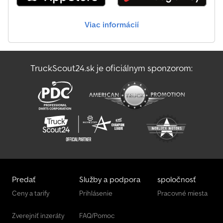
brand of your choice Rear underrun protection in special width
approx. 2300 mm Chassis painted hot-dip galvanized COC
Viac informácií
(Certificate of Conformity) Price ex works Attention!!! Images
show optional equipment. Get professional advice and receive a
free and non-binding quotation. Leasing, financing, or hire
purchase available! We can meet your requirements! Contact us
TruckScout24.sk je oficiálnym sponzorom:
—we will gladly prepare an offer for you. Subject to errors and
prior sale!
Predať
Služby a podpora
spoločnosť
Ceny a tarify
Prihlásenie
Pracovné miesta
Zverejniť inzeráty
FAQ/Pomoc