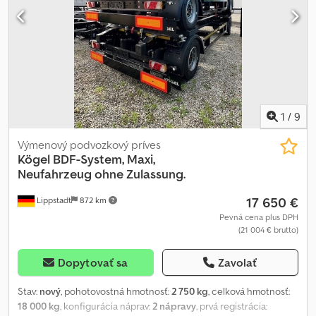
panels ECE-R70 - KTL primed and powder-coated, deep black
Prices are exclusive of 19% VAT ex location. Offer is subject to
change; errors, amendments and prior sale reserved.
Leasing/financing/rental purchase possible, subject to credit
approval. Leasing from €344.00/month plus 19% VAT. We are
always available for any questions you may have. Images are for
demonstration purposes only and may show optional extras at
additional cost.
1
/
9
Výmenový podvozkový príves
Kögel
BDF-System, Maxi,
Neufahrzeug ohne Zulassung.
17 650 €
Lippstadt
872 km
Pevná cena plus DPH
(21 004 € brutto)
Dopytovať sa
Zavolať
Stav:
nový
, pohotovostná hmotnosť:
2 750 kg
, celková hmotnosť:
18 000 kg
, konfigurácia náprav:
2 nápravy
, prvá registrácia: