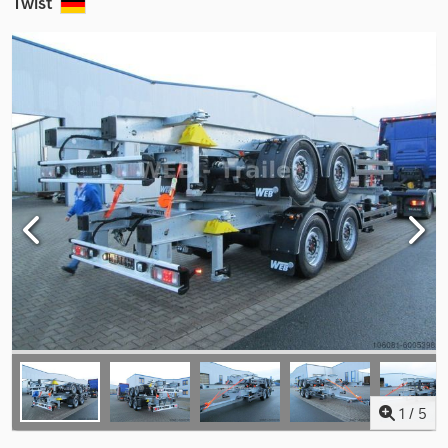
Twist
1
/
5