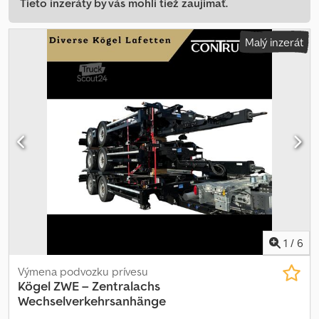
Tieto inzeráty by vás mohli tiež zaujímať.
Malý inzerát
1
/
6
Výmena podvozku prívesu
Kögel
ZWE – Zentralachs
Wechselverkehrsanhänge