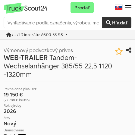
Predať
Hľadať
/ ... / ID inzerátu: A600-53-98
Výmenový podvozkový príves
WEB-TRAILER
Tandem-
Wechselanhänger 385/55 22,5 1120
-1320mm
Pevná cena plus DPH
19 150 €
(22 788 € brutto)
Rok výroby
2026
Stav
Nový
Umiestnenie