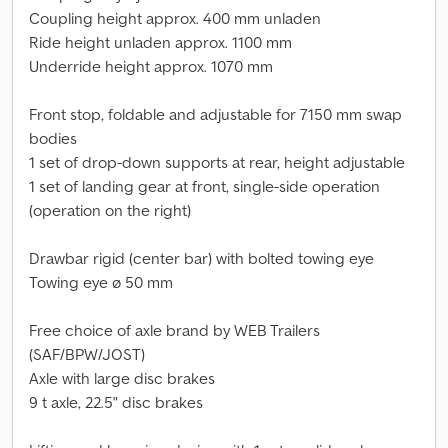
Coupling height approx. 400 mm unladen
Ride height unladen approx. 1100 mm
Underride height approx. 1070 mm
Front stop, foldable and adjustable for 7150 mm swap
bodies
1 set of drop-down supports at rear, height adjustable
1 set of landing gear at front, single-side operation
(operation on the right)
Drawbar rigid (center bar) with bolted towing eye
Towing eye ø 50 mm
Free choice of axle brand by WEB Trailers
(SAF/BPW/JOST)
Axle with large disc brakes
9 t axle, 22.5" disc brakes