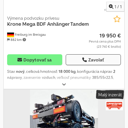
1
/
1
Výmena podvozku prívesu
Krone
Mega BDF Anhänger Tandem
19 950 €
Freiburg im Breisgau
882 km
Pevná cena plus DPH
(23 740 € brutto)
Dopytovať sa
Zavolať
Stav:
nový
, celková hmotnosť:
18 000 kg
, konfigurácia náprav:
2
nápravy
, zavesenie:
vzduch
, veľkosť pneumatiky:
385/55r22.5
,
Rok výroby:
2026
, Výbava:
ABS
, Krone swap body trailer type ZZW
18 eLE10; - New vehicle – Tandem axle - Gross vehicle weight:
Malý inzerát
18,000 kg - For support leg height: 1,070–1,320 mm - Ride height
unladen: 1,090 mm - 50 mm towing eye, extendable 4x100 mm
Cjdpfx Asg Dkwnefvsrf - BPW axles 2x9 t, disc brakes, offset 120
mm (also partially available with SAF axles) - Lifting and lowering
function - Tyre size: 385/Krone Easy Rider - Optionally available
with 435 or 445 tyres - E-wheel holder - ABS, EBS - 2 warning