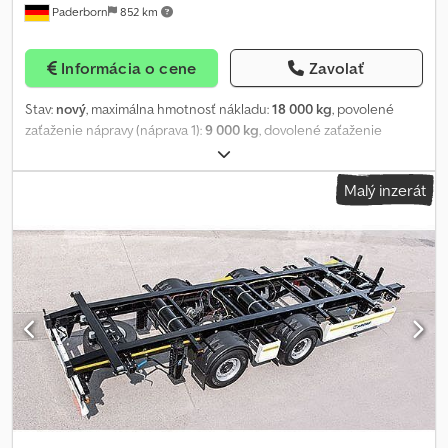
Paderborn
852 km
Informácia o cene
Zavolať
Stav:
nový
, maximálna hmotnosť nákladu:
18 000 kg
, povolené
zaťaženie nápravy (náprava 1):
9 000 kg
, dovolené zaťaženie
nápravy (náprava 2):
9 000 kg
, rázvor náprav:
6 260 mm
, Rok
výroby:
2025
, Ponuka: Crodpfotxcntjx Afvof S radosťou vám
Malý inzerát
ponúkame naše Kögel návesy. Rok výroby 2025, ešte
nezaregistrované. Kúpa alebo prenájom – oboje je možné! V
prípade ďalších otázok nás, prosím, kontaktujte e-mailom. Vozidlo
je určené výhradne pre podnikateľov a predáva sa bez záruky.
Popis vozidla slúži len na jeho identifikáciu. Všetky údaje sú
nezáväzné; zmena, omyly a medzičasný predaj vyhradené. Za
chyby v písaní neručíme.