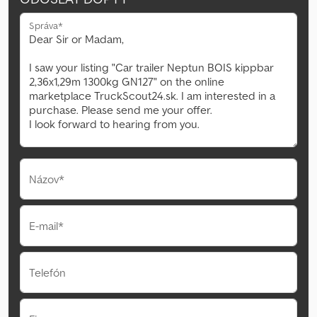
Správa*
Názov*
E-mail*
Telefón