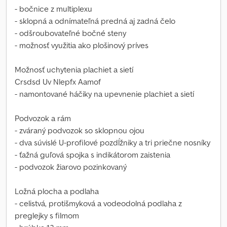
- bočnice z multiplexu
- sklopná a odnímateľná predná aj zadná čelo
- odšroubovateľné bočné steny
- možnosť využitia ako plošinový príves
Možnosť uchytenia plachiet a sietí
Crsdsd Uv Nlepfx Aamof
- namontované háčiky na upevnenie plachiet a sietí
Podvozok a rám
- zváraný podvozok so sklopnou ojou
- dva súvislé U-profilové pozdĺžniky a tri priečne nosníky
- ťažná guľová spojka s indikátorom zaistenia
- podvozok žiarovo pozinkovaný
Ložná plocha a podlaha
- celistvá, protišmyková a vodeodolná podlaha z
preglejky s filmom