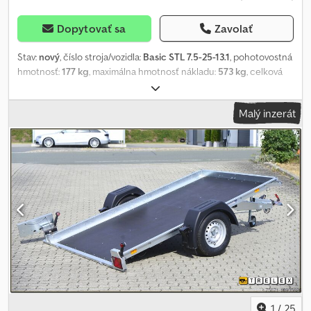
Dopytovať sa
Zavolať
Stav:
nový
, číslo stroja/vozidla:
Basic STL 7.5-25-13.1
, pohotovostná
hmotnosť:
177 kg
, maximálna hmotnosť nákladu:
573 kg
, celková
hmotnosť:
750 kg
, konfigurácia náprav:
1 náprava
, dĺžka ložného
priestoru:
2 510 mm
, šírka ložného priestoru:
1 250 mm
, výška
Malý inzerát
ložného priestoru:
350 mm
, Side panel, railing, and more - Fold-
down and removable rear wall - With durable, high-quality
corrosion protection - Side panels made of steel sheet with
Galvalume (aluminum-zinc coating), single-wall - STEMA safety
latch with red soft-grip handle - Solid front wall - 35 cm high
Mounting options for tarpaulins and nets - Pre-installed
attachment buttons to secure tarpaulins and nets Chassis and
frame - Safety chassis with tipping drawbar - Coupling hitch with
safety indicator - Partially hot-dip galvanized - Bolted chassis -
Plastic scratch protection on coupling hitch Loading platform
and floor - Continuous, slip-resistant, and waterproof phenolic
plywood floor - 9 mm thick Lighting system - Modern
multifunctional lighting - With rear fog light - 13-pin plug Wheels
and axles - Robust rubber torsion axle - Maintenance-free
1
/
25