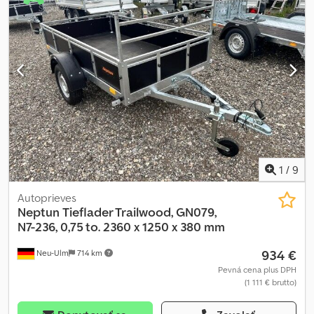
termínu! Termín si dohodnete na Nezáväzný príklad: použitý
Westfalia skriňový príves Comfort podvozok, ložný priestor cca
260x130x30cm Prvá evidácia 1999 Dostupný po dohode STK
potrebná (bez TÜV), výrazné známky používania – nutné opravy
Príves sa ponúka a predáva v takom stave, v akom sa nachádza!
Ďalšie ponuky nájdete celoročne v našom online obchode
trailershop.de Prijímame všetky prívesy na protiúčet priamo u nás
a financovanie je možné už od 0€ akontácie. Termíny po dohode!
Jägerhof 10 A Cjdpfjn E Rupox Aamsrf 41516 Grevenbroich
(Hülchrath) Otváracie hodiny predaja: Po – Pia: 08:00 – 12:30 a
14:00 – 18:00 Použitý Westfalia KL3035 05/26
1
/
9
Autoprieves
Neptun
Tieflader Trailwood, GN079,
N7-236, 0,75 to. 2360 x 1250 x 380 mm
934 €
Neu-Ulm
714 km
Pevná cena plus DPH
(1 111 € brutto)