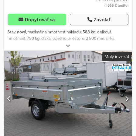
(1 366 € brutto)
Dopytovať sa
Zavolať
Stav:
nový
, maximálna hmotnosť nákladu:
588 kg
, celková
hmotnosť:
750 kg
, dĺžka ložného priestoru:
2 500 mm
, šírka
ložného priestoru:
1 420 mm
, výška ložného priestoru:
350 mm
,
objem nakladacieho priestoru:
1,4 m³
, farba:
iný
, stavebná výška:
Malý inzerát
960 mm
, pracovná šírka:
1 490 mm
, Výrobca: Brenderup, Typ:
Brenderup 3251S UB, valníkový príves so zabudovanými bočnicami,
oceľová konštrukcia, Maximálna povolená hmotnosť: 750 kg,
nebrzdený, Úžitková nosnosť: 588 kg, Hmotnosť bez nákladu: 162
kg, Rozmery ložnej plochy: 2500 x 1420 x 350 mm, Pneumatiky: 13
palcov, Výška ložnej plochy: 610 mm, všetky bočnice sú
odnímateľné a sklápateľné, vrátane 6 uväzovacích ok. Cena
zahŕňa osvedčenie o evidencii vozidla (osvedčenie o registrácii,
časť II a dokument COC). Máme na sklade široký výber prívesov od
nasledujúcich výrobcov: Brenderup, Humbaur, Hapert, Unsinn a
Neptun. Na požiadanie vám bezplatne poskytneme evidenčné
číslo na prepravu. Opravujeme prívesy všetkých výrobcov. Ďalšie
príslušenstvo na vyžiadanie. Zmeny v technických údajoch, zmeny