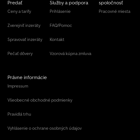
Predať
Služby a podpora
spoločnosť
sieťou 30+80=110 cm • Kľukový zdvih pre bezproblémové
Ceny a tarify
Prihlásenie
Pracovné miesta
navážanie viacerých vozidiel Ďalšie príslušenstvo, napr. (ceny na
dopyt): • Tlmiče / 100 km/h • Náhradné koleso • Držiak na náhradné
Zverejniť inzeráty
FAQ/Pomoc
koleso na oj • Ručný navijak vpredu • Adaptér pre 7-pólovú
zásuvku auta > Množstvo ďalších prívesov na >>> trelex.de *
Možnosť financovania a výkupu na protiúčet! * Obrovský výber:
Spravovať inzeráty
Kontakt
Viac ako 200 prívesov skladom – navštívte nás! * Odborné a férové
poradenstvo, rýchle vybavenie. * Otázky? Zavolajte nám!
Pečať dôvery
Vzorová kúpna zmluva
Právne informácie
Impressum
Všeobecné obchodné podmienky
Pravidlá trhu
Vyhlásenie o ochrane osobných údajov