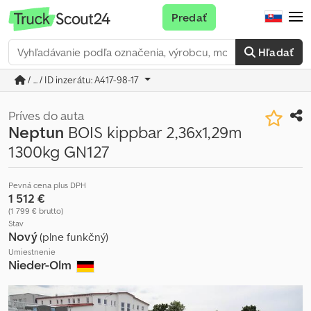
Predať
Hľadať
/ ... / ID inzerátu: A417-98-17
Príves do auta
Neptun
BOIS kippbar 2,36x1,29m
1300kg GN127
Pevná cena plus DPH
1 512 €
(1 799 € brutto)
Stav
Nový
(plne funkčný)
Umiestnenie
Nieder-Olm