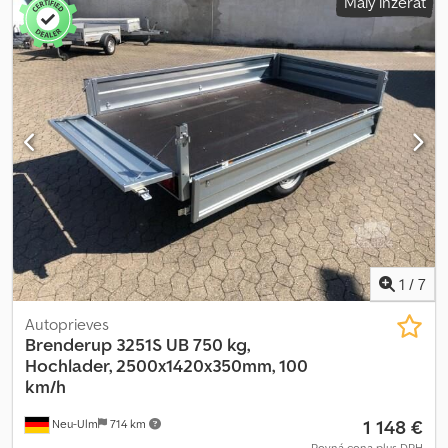
Malý inzerát
1
/
7
Autoprieves
Brenderup
3251S UB 750 kg,
Hochlader, 2500x1420x350mm, 100
km/h
1 148 €
Neu-Ulm
714 km
Pevná cena plus DPH