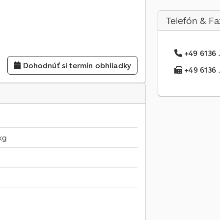
Telefón & Fa
+49 6136 .
Dohodnúť si termín obhliadky
+49 6136 ..
kg