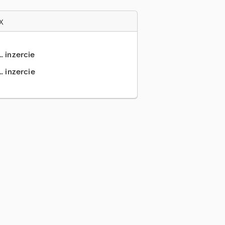
x
.. inzercie
. inzercie