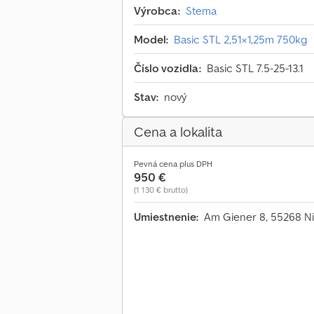
Výrobca:
Stema
Model:
Basic STL 2,51×1,25m 750kg
Číslo vozidla:
Basic STL 7.5-25-13.1
Stav:
nový
Cena a lokalita
Pevná cena plus DPH
950 €
(1 130 € brutto)
Umiestnenie:
Am Giener 8, 55268 N