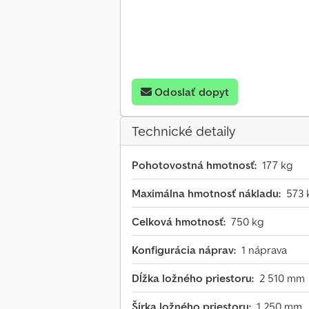
Odoslať dopyt
Technické detaily
Pohotovostná hmotnosť:
177 kg
Maximálna hmotnosť nákladu:
573 
Celková hmotnosť:
750 kg
Konfigurácia náprav:
1 náprava
Dĺžka ložného priestoru:
2 510 mm
Šírka ložného priestoru:
1 250 mm