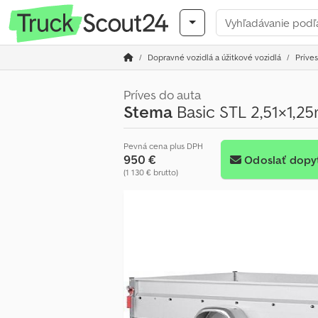
Dopravné vozidlá a úžitkové vozidlá
Príves
Príves do auta
Stema
Basic STL 2,51×1,2
Pevná cena plus DPH
950 €
Odoslať dopy
(1 130 € brutto)