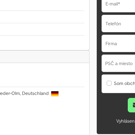
E-mail*
Telefón
Firma
PSČ a miesto
Som obch
ieder-Olm, Deutschland
Vyhlásen