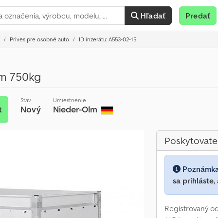
Hľadať
Predať
Príves pre osobné auto
ID inzerátu: A553-02-15
5m 750kg
Stav
Umiestnenie
Nový
Nieder-Olm
t
Poskytovate
Poznámk
sa prihláste,
Registrovaný o