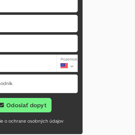
Pozemok
odník.
Odoslať dopyt
ie o ochrane osobných údajov