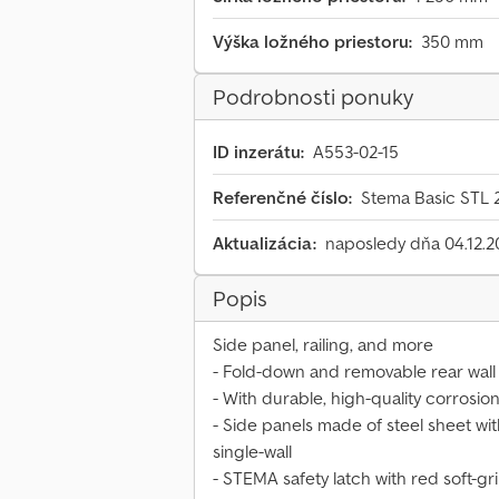
Výška ložného priestoru:
350 mm
Podrobnosti ponuky
ID inzerátu:
A553-02-15
Referenčné číslo:
Stema Basic STL 
Aktualizácia:
naposledy dňa 04.12.2
Popis
Side panel, railing, and more
- Fold-down and removable rear wall
- With durable, high-quality corrosio
- Side panels made of steel sheet wi
single-wall
- STEMA safety latch with red soft-gr