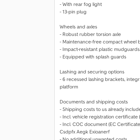
- With rear fog light
- 13-pin plug
Wheels and axles
- Robust rubber torsion axle
- Maintenance-free compact wheel 
- Impact-resistant plastic mudguards
- Equipped with splash guards
Lashing and securing options
- 6 recessed lashing brackets, integ
platform
Documents and shipping costs
- Shipping costs to us already inclu
- Incl. vehicle registration certificate (
- Incl. COC document (EC Certificate
Csdpfx Aegk Exioanerf
- No additional unwanted costs