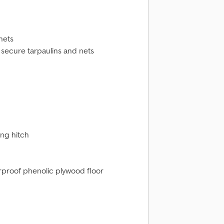
nets
o secure tarpaulins and nets
ing hitch
erproof phenolic plywood floor