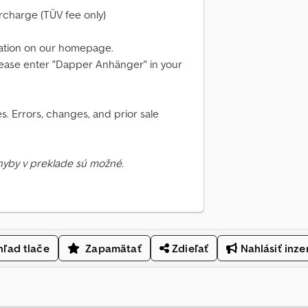
urcharge (TÜV fee only)
mation on our homepage.
 please enter "Dapper Anhänger" in your
. Errors, changes, and prior sale
Chyby v preklade sú možné.
ľad tlače
Zapamätať
Zdieľať
Nahlásiť inze