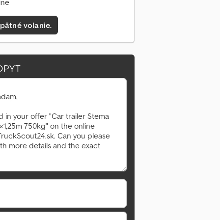
ine
pätné volanie.
OPYT