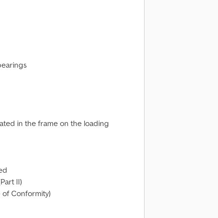
bearings
rated in the frame on the loading
ded
Part II)
 of Conformity)