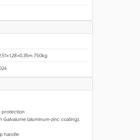
2,51×1,28×0,35m 750kg
024
n protection
th Galvalume (aluminum-zinc coating),
ip handle