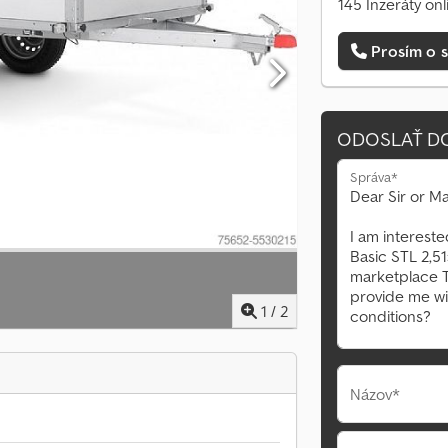
145 Inzeráty onl
Prosím o s
ODOSLAŤ D
Správa*
1
/
2
Názov*