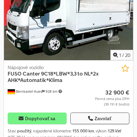
stav, nemecké vozidlo, exportná cena.
1
/
20
Nápojové vozidlo
FUSO
Canter 9C18*LBW*3,3 to NL*2x
AHK*Automatik*Klima
32 900 €
Bernkastel-Kues
928 km
Pevná cena plus DPH
(39 151 € brutto)
Dopytovať sa
Zavolať
Stav:
použitý
, najazdené kilometre:
155 000 km
, výkon:
129 kW