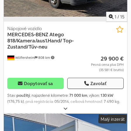
ťažné zariadenie + ťažné zariadenie s okom * Nakladacia plošina
Bär s nosnosťou 1 000 kg * Automatická prevodovka * Krátka
kabína * 3 sedadlá * Spojler * Klimatizácia * Asistent na
1
/
15
udržiavanie v jazdnom pruhu * Listové pružiny * ABS * Euro 6
Nápojové vozidlo
MERCEDES-BENZ
Atego
818/Kamera/aus1.Hand/ Top-
Zustand/Tüv-neu
29 900 €
Wölfersheim
808 km
Pevná cena plus DPH
(35 581 € brutto)
Dopytovať sa
Zavolať
Stav:
použitý
, najazdené kilometre:
71 000 km
, výkon:
130 kW
(176,75 k)
, prvá registrácia:
05/2014
, celková hmotnosť:
7 490 kg
,
farba:
červená
, typ prevodu:
mechanický
, emisná trieda:
Euro 6
,
dĺžka ložného priestoru:
6 350 mm
, šírka ložného priestoru:
2 490
Malý inzerát
mm
, výška ložného priestoru:
1 870 mm
, Rok výroby:
2014
, Výbava:
ABS, elektronický stabilizačný program (ESP), sadzový filter
,