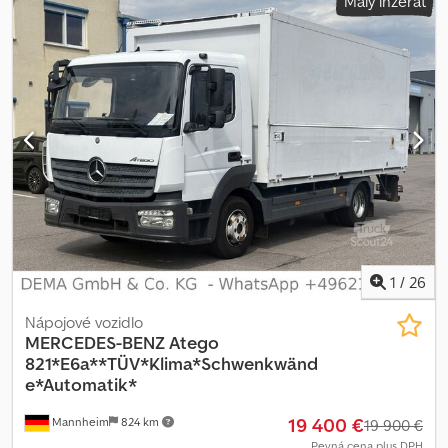
Malý inzerát
1
/
26
Nápojové vozidlo
MERCEDES-BENZ
Atego
821*E6a**TÜV*Klima*Schwenkwänd
e*Automatik*
19 400 €
Mannheim
824 km
19 900 €
Pevná cena plus DPH