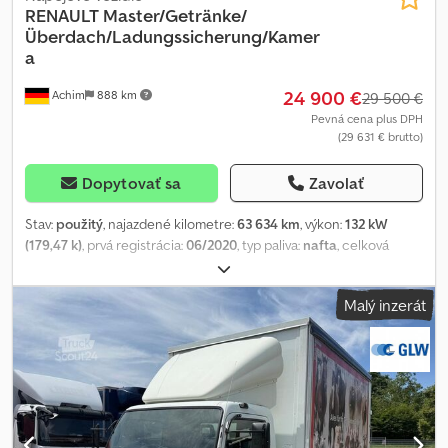
RENAULT
Master/Getränke/
Überdach/Ladungssicherung/Kamer
a
24 900 €
Achim
888 km
29 500 €
Pevná cena plus DPH
(29 631 € brutto)
Dopytovať sa
Zavolať
Stav:
použitý
, najazdené kilometre:
63 634 km
, výkon:
132 kW
(179,47 k)
, prvá registrácia:
06/2020
, typ paliva:
nafta
, celková
hmotnosť:
3 500 kg
, ďalšia kontrola (TÜV):
09/2026
, farba:
strieborný
, typ prevodu:
mechanický
, emisná trieda:
Euro 6
, počet
Malý inzerát
sedadiel:
3
, dĺžka ložného priestoru:
2 930 mm
, šírka ložného
priestoru:
2 110 mm
, výška ložného priestoru:
1 600 mm
, Výbava:
ABS, centrálne zamykanie, klimatizácia, sadzový filter
, Renault
Master nápojová skriňa (Ewers) s horným nakladaním Dátum prvej
registrácie: 03.06.2020 Najazdené kilometre: 63 334 KM VIN:
VF1VB000565088845 Celková hmotnosť: 3500 KG Pohotovostná
hmotnosť: 2675 KG Dcedpfx Acsy Eba Nemek Užitočné zaťaženie: