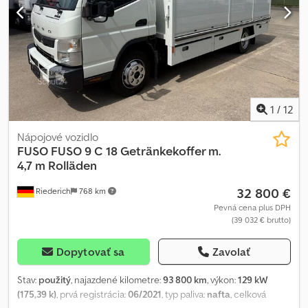
preprava / doručenie v rámci EÚ – colné odbavenie vozidiel do
tretích krajín WhatsApp pre angličtinu, nemčinu, ruštinu a ďalšie
jazyky:
1
/
12
Nápojové vozidlo
FUSO
FUSO 9 C 18 Getränkekoffer m.
4,7 m Rolläden
32 800 €
Riederich
768 km
Pevná cena plus DPH
(39 032 € brutto)
Dopytovať sa
Zavolať
Stav:
použitý
, najazdené kilometre:
93 800 km
, výkon:
129 kW
(175,39 k)
, prvá registrácia:
06/2021
, typ paliva:
nafta
, celková