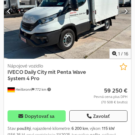
prevodovka * FIN : VANL84ZZZ3Y106819 * Typ motora :
D0836LFL03 * Kw : 206 * Euro 3 * Objem motora : 6871 cm³ *
Pohotovostná hmotnosť : 7160 kg * Celková hmotnosť : 15000 kg *
Nosnosť : 7765 kg * Rázvor náprav : 4575 mm * Vnútorná dĺžka
skrine : 6,50 m * Vnútorná šírka skrine : 2,40 m * Vnútorná výška
skrine : 2 m * Dĺžka vozidla : 8400 mm * Šírka vozidla : 2550 mm *
Výška vozidla : 3200 mm * Pneumatiky : 305 / 70 R 19,5 *
Diferencovaná daň * Všetky údaje bez záruky
1
/
16
Nápojové vozidlo
IVECO
Daily City mit Penta Wave
System 4 Pro
59 250 €
Heilbronn
772 km
Pevná cena plus DPH
(70 508 € brutto)
Dopytovať sa
Zavolať
Stav:
použitý
, najazdené kilometre:
6 200 km
, výkon:
115 kW
(156,36 k)
, prvá registrácia:
11/2025
, typ paliva:
nafta
, celková