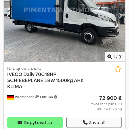
vzduchové odpruženie Pneumatiky 215/75 R 17.5 Rázvor 3350 mm
Užitočné zaťaženie 3.130 kg Tempomat 2 sedadlá Nakladacia
plocha D x Š x V 4470 x 2480 x 1950 mm Bočné steny 400 mm
1
/
31
Nápojové vozidlo
IVECO
Daily 70C18HP
SCHIEBEPLANE LBW 1500kg AHK
KLIMA
72 900 €
Wachtendonk
1 001 km
Pevná cena plus DPH
(86 751 € brutto)
Dopytovať sa
Zavolať