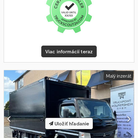
atď. S možnosťou chyby, medzi-predaja a písomných chýb. Predaj
iba podnikateľom a na export.!!!! Fg-8129 !!!!Kľúčové číslo 191 !!!!!
Skúšobná jazda/kontrolná jazda na TÜV, Dekra alebo Iveco možná
!!!!! TÜV na želanie nové !!!!! Dsdpeyy Ewbofx Acmeck
Viac informácií teraz
Malý inzerát
Uložiť hľadanie