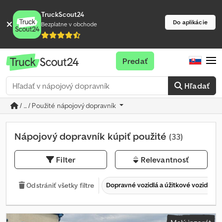
TruckScout24
Do aplikácie
Bezplatne v obchode
Predať
Hľadať
/ ... / Použité nápojový dopravník
Nápojový dopravník kúpiť použité
(33)
Filter
Relevantnosť
Dopravné vozidlá a úžitkové vozidlá
Odstrániť všetky filtre