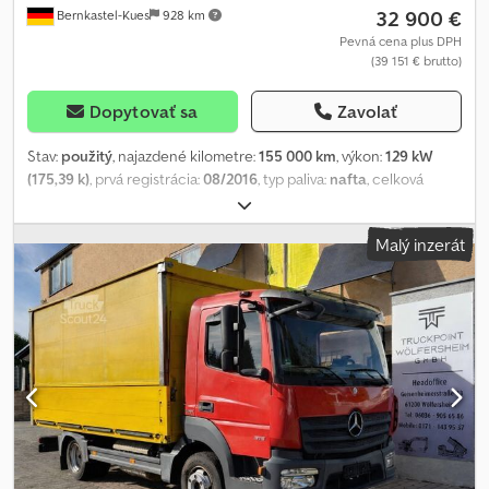
32 900 €
Bernkastel-Kues
928 km
Pevná cena plus DPH
(39 151 € brutto)
Dopytovať sa
Zavolať
Stav:
použitý
, najazdené kilometre:
155 000 km
, výkon:
129 kW
(175,39 k)
, prvá registrácia:
08/2016
, typ paliva:
nafta
, celková
hmotnosť:
7 490 kg
, konfigurácia náprav:
2 nápravy
, farba:
biely
,
typ prevodu:
automatický
, emisná trieda:
Euro 6
, celková dĺžka:
Malý inzerát
6 155 mm
, celková šírka:
2 550 mm
, celková výška:
3 100 mm
,
objem nakladacieho priestoru:
22 m³
, dĺžka ložného priestoru:
4 250 mm
, šírka ložného priestoru:
2 480 mm
, výška ložného
priestoru:
2 130 mm
, Rok výroby:
2016
, Výbava:
ABS, elektronický
stabilizačný program (ESP), klimatizácia, sadzový filter,
zdvíhacie čelo
, * Nadstavba Orten CityLifter, celá z hliníka *
Certifikované podľa VDI 2700 a nasledujúcich noriem a DIN EN
12642, kód XL Dedpfxezp Swwo Acmsck * Vodičský preukaz triedy
3: 7 490 kg celková hmotnosť, 3 340 kg užitočné zaťaženie *
Možnosť zvýšenia celkovej hmotnosti na 8 550 kg, vtedy 4 400 kg
užitočné zaťaženie * Upevnenie nákladu = dvojradové * Guľové