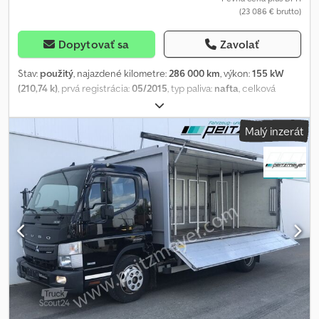
(23 086 € brutto)
Dopytovať sa
Zavolať
Stav:
použitý
, najazdené kilometre:
286 000 km
, výkon:
155 kW
(210,74 k)
, prvá registrácia:
05/2015
, typ paliva:
nafta
, celková
hmotnosť:
7 490 kg
, ďalšia kontrola (TÜV):
06/2027
, farba:
biely
, typ
prevodu:
automatický
, emisná trieda:
Euro 6
, počet sedadiel:
2
,
Malý inzerát
dĺžka ložného priestoru:
5 000 mm
, šírka ložného priestoru:
2 500
mm
, výška ložného priestoru:
2 100 mm
, Výbava:
ABS, klimatizácia
,
* Číslo vozidla: P19388 M + WhatsApp: Podpora umelej
inteligencie, preposielanie na príslušnú kontaktnú osobu vo
vašom jazyku) * 2 nápravy (4x2) * malá kabína * Euro 6a * motorová
brzda * automatická prevodovka bez pedála spojky * listové
pružiny s vzduchovým odpružením * nadstavba Ewers * nádrž Ad-
Blue * ťažné zariadenie * farba kabíny: biela * guľové ťažné
zariadenie * portálové dvere * 200-litrová nádrž * počet sedadiel:
2 * ASR/TC Dcedpjzh R U Ejfx Acmok * vyhrievané vonkajšie
spätné zrkadlá * vodičské sedadlo s vzduchovým odpružením *
klimatizácia * digitálny tachograf * tempomat * asistenčný systém
pri rozjazde * multifunkčný volant * otočné bočné steny *