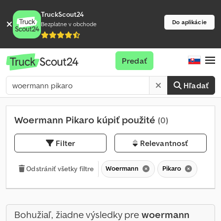
TruckScout24
Do aplikácie
Bezplatne v obchode
Predať
Hľadať
Woermann Pikaro kúpiť použité
(0)
Filter
Relevantnosť
Woermann
Pikaro
Odstrániť všetky filtre
Bohužiaľ, žiadne výsledky pre
woermann