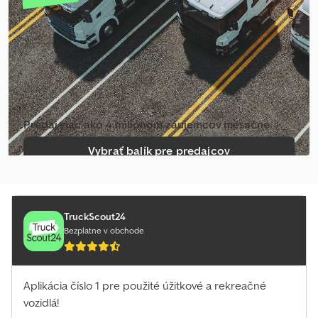
Predaj viac ako 4 miliónom záujemcov mesačne
Vybrať balík pre predajcov
Vytvoriť jednotlivý inzerát
TruckScout24
Bezplatne v obchode
Aplikácia číslo 1 pre použité úžitkové a rekreačné
vozidlá!