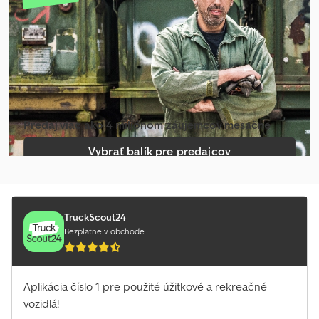
Predaj viac ako 4 miliónom záujemcov mesačne
Vybrať balík pre predajcov
Vytvoriť jednotlivý inzerát
TruckScout24
Bezplatne v obchode
Aplikácia číslo 1 pre použité úžitkové a rekreačné
vozidlá!