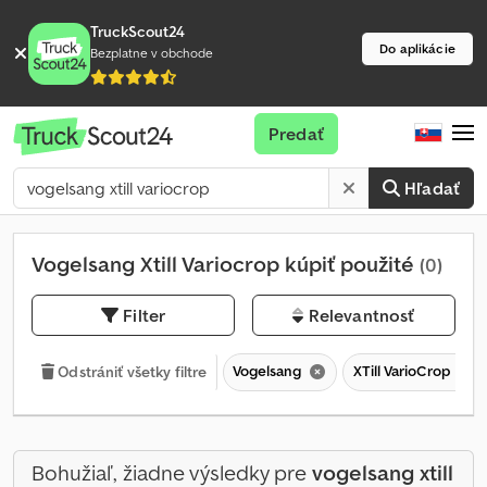
TruckScout24
Do aplikácie
Bezplatne v obchode
Predať
Hľadať
Vogelsang Xtill Variocrop kúpiť použité
(0)
Filter
Relevantnosť
Vogelsang
XTill VarioCrop
Odstrániť všetky filtre
Bohužiaľ, žiadne výsledky pre
vogelsang xtill