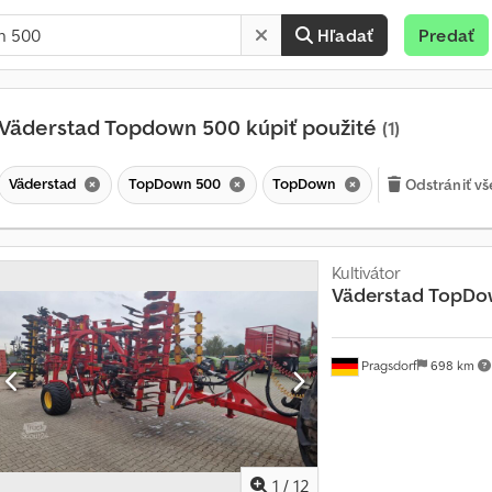
Hľadať
Predať
Väderstad Topdown 500 kúpiť použité
(1)
Väderstad
TopDown 500
TopDown
Odstrániť vše
Kultivátor
Väderstad
TopDo
Pragsdorf
698 km
1
/
12