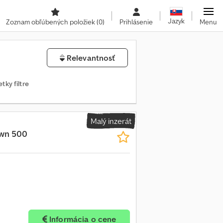
Jazyk
Zoznam obľúbených položiek
(0)
Prihlásenie
Menu
Relevantnosť
tky filtre
Malý inzerát
wn 500
Informácia o cene