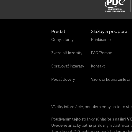
Predať
Služby a podpora
Ceny a tarify
Prihlásenie
Zverejniť inzeráty
FAQ/Pomoc
Spravovať inzeráty
Kontakt
Pečať dôvery
Vzorová kúpna zmluva
Všetky informácie, ponuky a ceny na tejto st
Používaním tejto stránky súhlasíte s našimi
V
Uvedené značky patria príslušným vlastníkom.
TruckScout24 GmbH nepreberá žiadnu zodpov