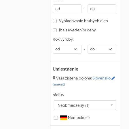
-
Vyhľadávanie hrubých cien
Iba s uvedením ceny
Rok výroby:
-
Umiestnenie
Vaša zistená poloha:
Slovensko
(zmeniť)
rádius:
Neobmedzený
(1)
Nemecko
(1)