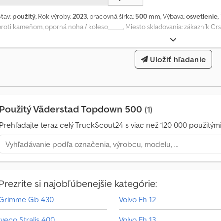
Stav:
použitý
, Rok výroby:
2023
, pracovná šírka:
500 mm
, Výbava:
osvetlenie
,
proti kameňom, oporná noha / koleso_____, Miesto skladovania: zákazník Crs
Uložiť hľadanie
Použitý Väderstad Topdown 500
(1)
Prehľadajte teraz celý TruckScout24 s viac než 120 000 použitými
Prezrite si najobľúbenejšie kategórie:
V
Grimme Gb 430
Volvo Fh 12
o
Iveco Stralis 400
Volvo Fh 13
z