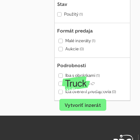
Stav
Použitý
(1)
Formát predaja
Malé inzeráty
(1)
Aukcie
(0)
Podrobnosti
Iba s obrázkami
(1)
Iba s videom
(0)
Vozidlo na predaj?
Iba overení predajcovia
(0)
Vytvoriť inzerát