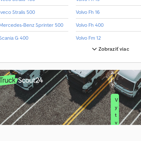
i
Iveco Stralis 500
Volvo Fh 16
d
l
Mercedes-Benz Sprinter 500
Volvo Fh 400
o
n
Scania G 400
Volvo Fm 12
a
p
Zobraziť viac
Scania P 400
Volvo Fm 300
r
e
Scania R 400
Volvo Fm 400
d
a
Scania R 500
Volvo Fmx 500
j
?
Scania Sklápač
Väderstad Carrier 1225
V
y
t
v
o
r