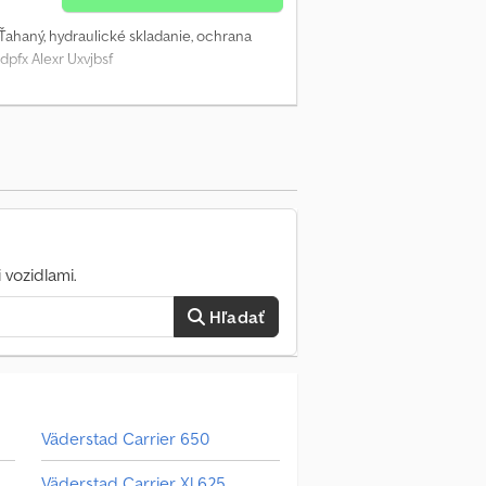
 Ťahaný, hydraulické skladanie, ochrana
dpfx Alexr Uxvjbsf
 vozidlami.
Hľadať
Väderstad Carrier 650
Väderstad Carrier Xl 625