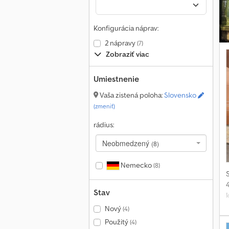
Konfigurácia náprav:
2 nápravy
(7)
Zobraziť viac
Umiestnenie
d
Vaša zistená poloha:
Slovensko
(zmeniť)
rádius:
Neobmedzený
(8)
Nemecko
(8)
Stav
Nový
(4)
Použitý
(4)
p