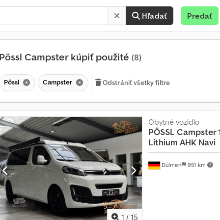
Hľadať
Predať
Pössl Campster kúpiť použité
(8)
Pössl
Campster
Odstrániť všetky filtre
Obytné vozidlo
PÖSSL
Campster 1
Lithium AHK Navi
Dülmen
951 km
M
e
s
1
/
15