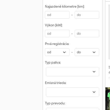
L
Najazdené kilometre [km]:
-
a
C
z
S
Výkon [kW]:
-
w
Prvá registrácia:
m
S
-
Typ paliva:
e
w
Emisná trieda:
d
Typ prevodu: