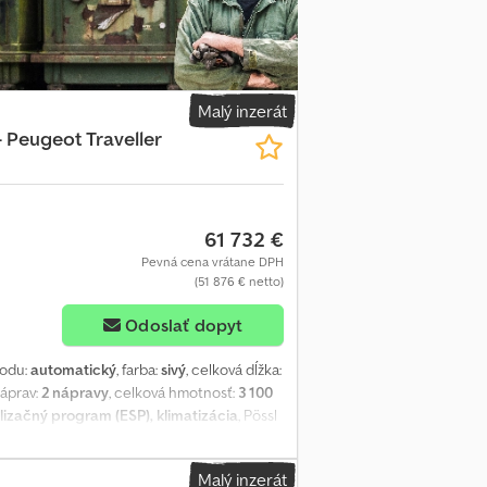
 aktívnych ľudí nábytkom a vlastným
v zadnej časti. Vďaka množstvu voliteľných
 skrinka a mnoho ďalšieho, je možné
idlo na dlhé cesty. Dsdpfx Ajytk Ttsbisck -
 Oceľovo sivá metalíza * Dekor dreva Toro *
Malý inzerát
á chladiaca skrinka * Nezávislé kúrenie v
 Peugeot Traveller
 financovanie Každú nedeľu deň otvorených
časťou zmluvy. Ak kladiete osobitný dôraz na
zatvorení zmluvy.
61 732 €
Pevná cena vrátane DPH
(51 876 € netto)
Odoslať dopyt
vodu:
automatický
, farba:
sivý
, celková dĺžka:
náprav:
2 nápravy
, celková hmotnosť:
3 100
lizačný program (ESP), klimatizácia
, Pössl
tandard configuration * Titanium Grey
* Standard interior design * Electric
Malý inzerát
iary heater with altitude kit ----Delivery