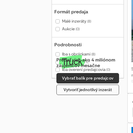
Formát predaja
f
Malé inzeráty
(8)
Aukcie
(0)
a
Podrobnosti
Iba s obrázkami
(8)
Predať viac ako 4 miliónom
Iba s videom
(0)
záujemcov mesačne
Iba overení predajcovia
(0)
Vybrať balík pre predajcov
š
Vytvoriť jednotlivý inzerát
P
 Carabus
Ford Tourneo Custom
Peugeot Boxer