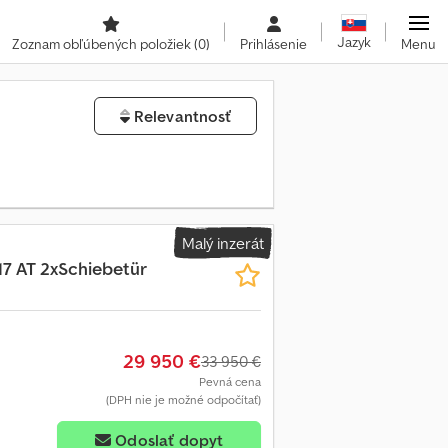
Jazyk
Zoznam obľúbených položiek
(0)
Prihlásenie
Menu
Relevantnosť
Malý inzerát
7 AT 2xSchiebetür
29 950 €
33 950 €
Pevná cena
(DPH nie je možné odpočítať)
Odoslať dopyt