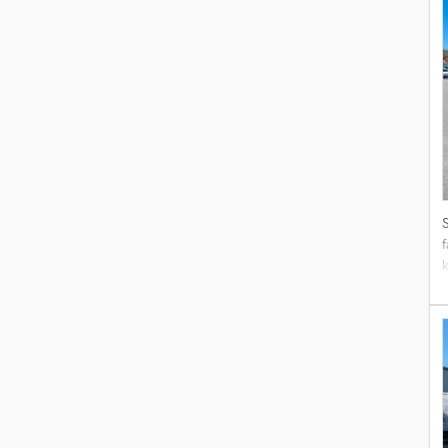
p
f
v