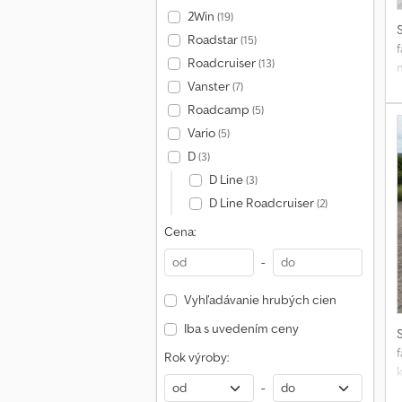
2Win
(19)
Roadstar
(15)
f
Roadcruiser
(13)
Vanster
(7)
Roadcamp
(5)
Vario
(5)
D
(3)
D Line
(3)
D Line Roadcruiser
(2)
Cena:
P
-
z
Vyhľadávanie hrubých cien
V
Iba s uvedením ceny
f
Rok výroby:
-