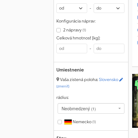
-
Konfigurácia náprav:
2 nápravy
(1)
Celková hmotnosť [kg]:
-
Umiestnenie
Vaša zistená poloha:
Slovensko
(zmeniť)
rádius:
Neobmedzený
(1)
Nemecko
(1)