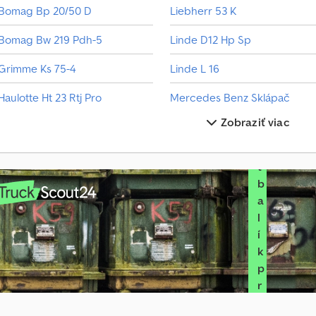
k
Bomag Bp 20/50 D
Liebherr 53 K
ú
Bomag Bw 219 Pdh-5
Linde D12 Hp Sp
p
u
Grimme Ks 75-4
Linde L 16
V
Haulotte Ht 23 Rtj Pro
Mercedes Benz Sklápač
y
b
Zobraziť viac
Kaeser M 20
Mercedes Benz Traktor
r
a
Kempf Skm 35/3 Ak
Mercedes-Benz Sprinter
ť
b
Krampe Sk 600
Scania Sklápač
a
Krone Sd
Schäffer 2028 Slt
l
í
k
p
r
e