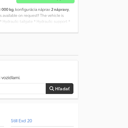
8 000 kg
, konfigurácia náprav:
2 nápravy
,
 available on request!! The vehicle is
* Hydraulic tailgate * Hydraulic support *
may vary and do not have to match those
 sale and errors expressly reserved! Sale
e / Important Information: Despite careful
e result from transmission errors within the
 are without guarantee and do not
nstitute an offer within the meaning of §145
tion provided here is without guarantee and
 vozidlami.
Hľadať
Still Exd 20