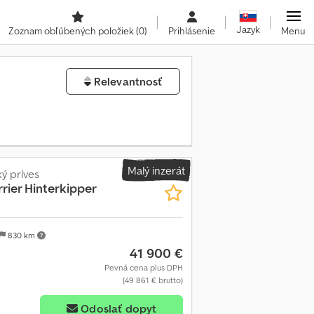
Jazyk
Zoznam obľúbených položiek
(0)
Prihlásenie
Menu
Relevantnosť
Malý inzerát
ý príves
rier Hinterkipper
830 km
41 900 €
Pevná cena plus DPH
(49 861 € brutto)
Odoslať dopyt