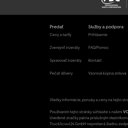
Predať
Služby a podpora
Ceny a tarify
Prihlásenie
Zverejniť inzeráty
FAQ/Pomoc
Spravovať inzeráty
Kontakt
Pečať dôvery
Vzorová kúpna zmluva
Všetky informácie, ponuky a ceny na tejto st
Používaním tejto stránky súhlasíte s našimi
V
Uvedené značky patria príslušným vlastníkom.
TruckScout24 GmbH nepreberá žiadnu zodpov