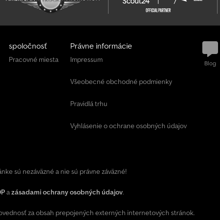
t
e
r
a
z
spoločnosť
Právne informácie
Pracovné miesta
Impressum
+
Blog
4
9
Všeobecné obchodné podmienky
2
0
Pravidlá trhu
1
8
Vyhlásenie o ochrane osobných údajov
5
8
9
5
5
ránke sú nezáväzné a nie sú právne záväzné!
0
7
OP
a
zásadami ochrany osobných údajov
.
ednosť za obsah prepojených externých internetových stránok.