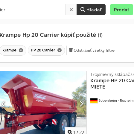
Hľadať
Predať
Krampe Hp 20 Carrier kúpiť použité
(1)
Krampe
HP 20 Carrier
Odstrániť všetky filtre
Trojsmerný sklápačsk
Krampe
HP 20 Car
M
MIETE
e
s
Bobenheim - Roxheim
a
č
n
e
v
1
/
22