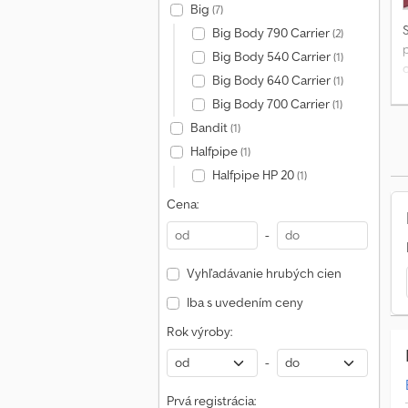
Big
(7)
Big Body 790 Carrier
(2)
p
Big Body 540 Carrier
(1)
c
Big Body 640 Carrier
(1)
Big Body 700 Carrier
(1)
Bandit
(1)
v
Halfpipe
(1)
v
Halfpipe HP 20
(1)
c
B
Cena:
-
Vyhľadávanie hrubých cien
Iba s uvedením ceny
Rok výroby:
-
Prvá registrácia: