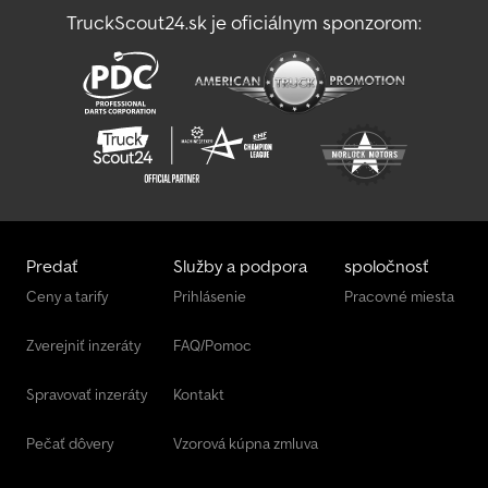
TruckScout24.sk je oficiálnym sponzorom:
Kuhn Gf 8700
Valtra Traktor
Predať
Služby a podpora
spoločnosť
Ceny a tarify
Prihlásenie
Pracovné miesta
Zverejniť inzeráty
FAQ/Pomoc
Spravovať inzeráty
Kontakt
Pečať dôvery
Vzorová kúpna zmluva