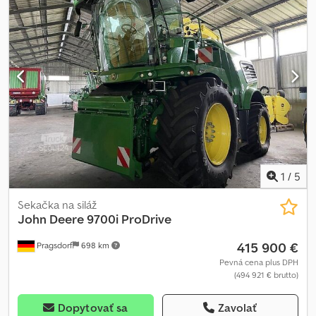
1
/
5
Sekačka na siláž
John Deere
9700i ProDrive
415 900 €
Pragsdorf
698 km
Pevná cena plus DPH
(494 921 € brutto)
Dopytovať sa
Zavolať