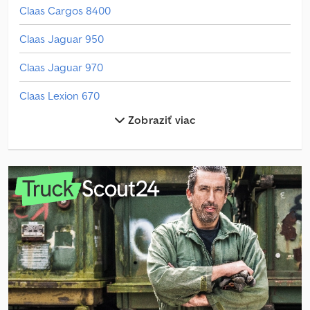
uskladnenia: Zákazník
Claas Cargos 8400
Claas Jaguar 950
Claas Jaguar 970
Claas Lexion 670
Zobraziť viac
Claas Lexion 6800
Claas Lexion 770
Claas Vario 770
Claas Volto 1100 T
John Deere 5100M
John Deere 6120M
John Deere 6130R