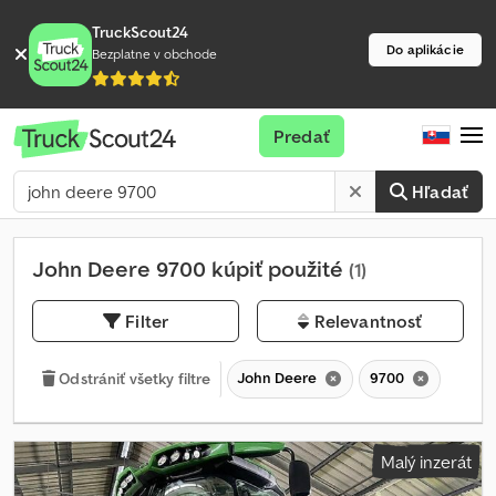
TruckScout24
Do aplikácie
Bezplatne v obchode
Predať
Hľadať
John Deere 9700 kúpiť použité
(1)
Filter
Relevantnosť
John Deere
9700
Odstrániť všetky filtre
Malý inzerát