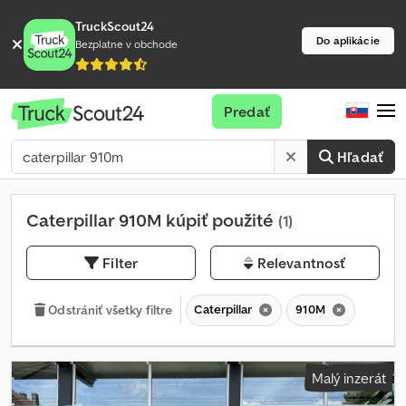
TruckScout24
Do aplikácie
Bezplatne v obchode
Predať
Hľadať
Caterpillar 910M kúpiť použité
(1)
Filter
Relevantnosť
Caterpillar
910M
Odstrániť všetky filtre
Malý inzerát