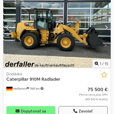
1
/
15
Dodávka
Caterpillar
910M Radlader
75 500 €
Heilbronn
768 km
Pevná cena plus DPH
(89 845 € brutto)
Dopytovať sa
Zavolať