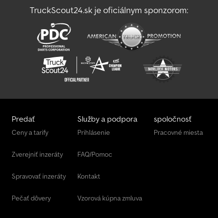
TruckScout24.sk je oficiálnym sponzorom:
Jcb 409
Jcb 8010 Cts
Predať
Služby a podpora
spoločnosť
Ceny a tarify
Prihlásenie
Pracovné miesta
Zverejniť inzeráty
FAQ/Pomoc
Spravovať inzeráty
Kontakt
Pečať dôvery
Vzorová kúpna zmluva