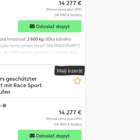
14 277 €
Pevná cena plus DPH
(16 990 € brutto)
Odoslať dopyt
ková hmotnosť:
2 600 kg
, dĺžka ložného
Kúpite tento príves teraz? ANHÄNGERWIRTZ
c ako 850 nových prívesov na sklade. Viac
 Sport 340-4500 – len do vypredania zásob!
koložný príves s AL-KO Bradley
Malý inzerát
y a vysoké servisné dvere vpravo a vľavo,
rs
geschützter
rampy 100 cm, rezervné koleso vo vnútri,
t mit Race Sport
dlo – faktúra, DPH, záruka od odborného
ufen
k: Po – Pia 08:00 – 12:30 a 14:00 – 18:00.
a trailer-shop Autorské právo – ochranná
km
14 277 €
Pevná cena plus DPH
(16 990 € brutto)
Odoslať dopyt