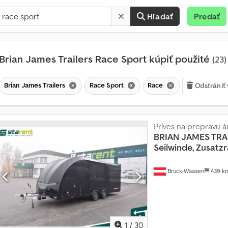
Hľadať
Predať
Brian James Trailers Race Sport kúpiť použité
(23)
Brian James Trailers
Race Sport
Race
Odstrániť 
Príves na prepravu á
BRIAN JAMES TRA
Seilwinde, Zusatz
Bruck-Waasen
439 k
M
e
s
1
/
30