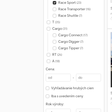
Race Sport
(23)
Race Transporter
(16)
n
Race Shuttle
(7)
Č
T
(35)
d
Cargo
(31)
Cargo Connect
(17)
Cargo Digger
(7)
Cargo Tipper
(7)
RT
(24)
r
A
(18)
o
Cena:
-
a
u
Vyhľadávanie hrubých cien
b
Iba s uvedením ceny
F
a
Rok výroby:
p