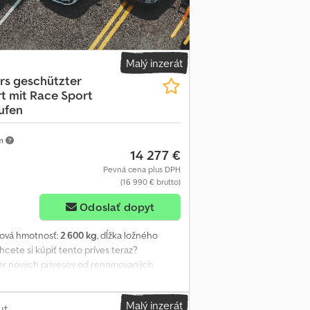
onicky, otváracia doba: PO – PI 08:00 – 12:30
u na trailershop Obsah a obrázky sú
tky informácie sú orientačné, č. položky:
Malý inzerát
rs
geschützter
t mit Race Sport
ufen
km
14 277 €
Pevná cena plus DPH
(16 990 € brutto)
Odoslať dopyt
ková hmotnosť:
2 600 kg
, dĺžka ložného
Chcete si kúpiť tento príves teraz?
er nových prívesov od renomovaných
sov neustále v ponuke. orientačný príklad:
t 2023, rozmery 450 x 200 x 175 cm,
Malý inzerát
y, 12" pneumatiky, uzavretá polykaroséria,
ut