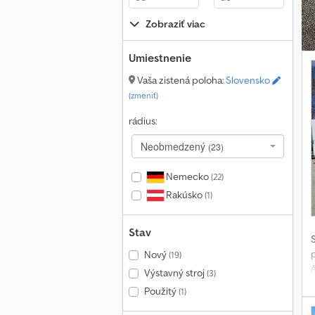
n
Zobraziť viac
Umiestnenie
Vaša zistená poloha:
Slovensko
(zmeniť)
rádius:
Neobmedzený
(23)
Nemecko
(22)
Rakúsko
(1)
Stav
Nový
(19)
Výstavný stroj
(3)
Použitý
(1)