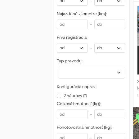
-
h
Najazdené kilometre [km]:
-
Prvá registrácia:
-
Typ prevodu:
Konfigurácia náprav:
2 nápravy
(7)
Celková hmotnosť [kg]:
-
B
Pohotovostná hmotnosť [kg]:
-