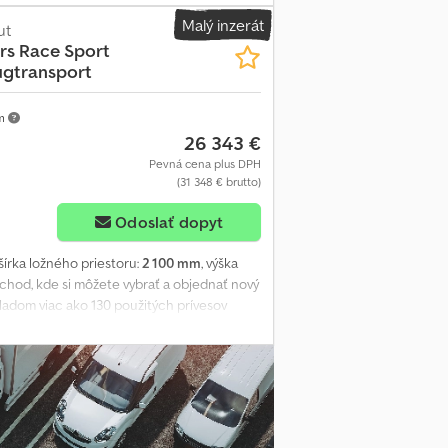
né okno, bočné dvere, servisné dvere,
Malý inzerát
oporné koleso, uzamykateľné ťažné
ut
rs
Race Sport
 pretekárskych áut ponúka za výhodnú cenu
ugtransport
od odborného predajcu už 35 rokov. Codpfx
km
26 343 €
Pevná cena plus DPH
(31 348 € brutto)
Odoslať dopyt
 šírka ložného priestoru:
2 100 mm
, výška
hod, kde si môžete vybrať a objednať nový
ladom viac ako 130 použitých prívesov
s od Brian James Trailers, model 341-5521
 tandemový nízky podvoz s podvozkom ALKO
lyuretánová nadstavba, čierna farba, strecha
rejazdná zadná klapka, rezervné koleso,
na farba, 2 bočné dvere a zadná rampa
0 eur vrátane DPH, franko továreň