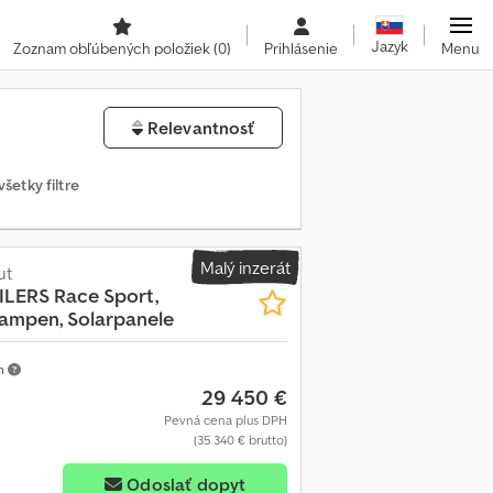
Jazyk
Zoznam obľúbených položiek
(0)
Prihlásenie
Menu
Relevantnosť
všetky filtre
Malý inzerát
ut
ILERS
Race Sport,
rampen, Solarpanele
m
29 450 €
Pevná cena plus DPH
(35 340 € brutto)
Odoslať dopyt