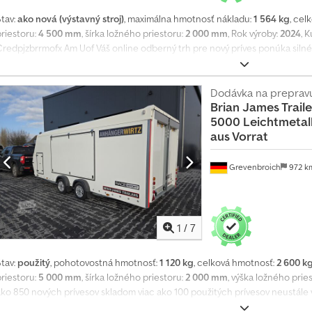
Stav:
ako nová (výstavný stroj)
, maximálna hmotnosť nákladu:
1 564 kg
, cel
priestoru:
4 500 mm
, šírka ložného priestoru:
2 000 mm
, Rok výroby:
2024
, 
Credpjzbrrmofx Am Uof Váš online odberný trh pre nový príves ponúka siln
prívesov na sklade. Viac ako 130 použitých prívesov neustále v ponuke. Nez
len do vypredania zásob! Autotransportér Race Sport 2023 – 450x200x175 c
AL-KO Bradley nízkoložným rámom V, 12'' pneumatiky, uzatvorená polykarosér
Dodávka na prepravu
Brian James Traile
vpravo a vľavo, dierované nájazdové lyžiny a priechodná dvojdielna zadná k
5000 Leichtmetal
koleso vo vnútri, vnútorné zadné podpery, oporné koleso ... Nové vozidlo –
aus Vorrat
 35-ročnými skúsenosťami Predaj – telefonické prijímanie objednávok: Po – P
na mieste len po dohode! Alebo nonstop cez náš online obchod na trailer
06.26 340-4500
Grevenbroich
972 
1
/
7
Stav:
použitý
, pohotovostná hmotnosť:
1 120 kg
, celková hmotnosť:
2 600 k
priestoru:
5 000 mm
, šírka ložného priestoru:
2 000 mm
, výška ložného prie
ako 850 nových prívesov skladom viac ako 100 použitých prívesov neustále 
eventových prívesov skladom Transportéry – bežné vyhotovenia s rozsiahl