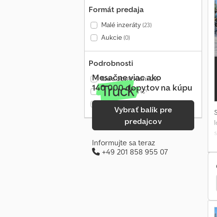
Formát predaja
Malé inzeráty
(23)
Aukcie
(0)
Podrobnosti
Mesačne viac ako
Iba s obrázkami
(23)
140 000 dopytov na kúpu
Iba s videom
(0)
Iba overení predajcovia
(18)
Vybrať balík pre
predajcov
Informujte sa teraz
+49 201 858 955 07
ľ
Cheval Liberté Multimax
Saris Pl 276 150 1500 1