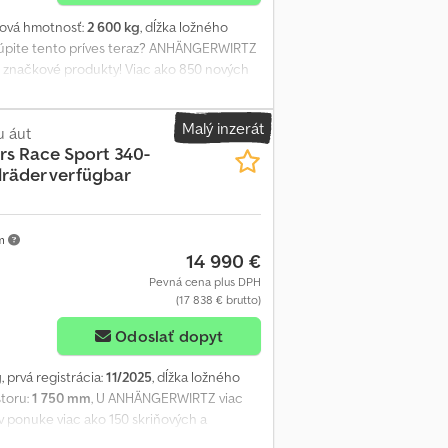
ková hmotnosť:
2 600 kg
, dĺžka ložného
Kúpite tento príves teraz? ANHÄNGERWIRTZ
é značkové produkty! Viac ako 850 nových
áväzný príklad: BJT Race Sport 340-4500 –
m, 2600 kg, tandemový nízkoložný príves s
Malý inzerát
ia, bočné klapky a vysoké servisné dvere
 áut
rs
Race Sport 340-
lapka + sklopné rampy 100 cm, rezervné
lräder verfügbar
 faktúra, DPH, záruka od odborného predajcu
ia 08:00 – 12:30 a 14:00 – 18:00. Návšteva
-shop Autorské právo – ochranná známka
km
14 990 €
Pevná cena plus DPH
(17 838 € brutto)
Odoslať dopyt
g
, prvá registrácia:
11/2025
, dĺžka ložného
storu:
1 750 mm
, U ANHÄNGERWIRTZ viac
v ponuke viac ako 150 skriňových a
ym príslušenstvom dostupné ihneď