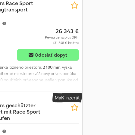
rs
Race Sport
ugtransport
km
26 343 €
Pevná cena plus DPH
(31 348 € brutto)
Odoslať dopyt
 šírka ložného priestoru:
2 100 mm
, výška
berné miesto pre váš nový príves ponúka
130 použitých prívesov neustále v ponuke od
41-5521 Autoprepravník Race Sport 2025,
ým podvozkom v tvare V, pneumatiky 12" s
Malý inzerát
denný svetlík na streche, bočné dvere,
rs
geschützter
ezervné hliníkové koleso, podperné koleso,
t mit Race Sport
rampa systém zabezpečenia nákladu
ufen
dom! Predaj a telefonické objednávky v
š e-shop na trailershop Obsah a obrázky
erf Vyobrazenie a všetky údaje sú
km